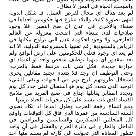
واصبحت الحياة في اليمن لا تطاق..
لم يعد هناك اي مجال لفرص العمل، فـ شكل الدولة
انتهى بصورة كلية، والبلاد تتنازع فيها حكومتين احداها في
صنعاء والأخرى في عدن ان صح التعبير، فلا وجود
صلاحيات لدى صنعاء التي اضحت معزولة عن العالم
الخارجي، ولا وجود لحكومة عدن التي تراوح مكانها في
الرياض بالسعودية رغم تغنيها بالمشروعية الدولية، الا انه
لم يعد اي وجود فعلي للحكومتين على ارض الواقع ولم
يعد بمقدور اي منهما توظيف شخص واحد او اعتماد اي
موازنة جديدة، فكل شي بات مرتبط فقط بالحرب،
وحتى التوظيف ان وجد فلا يتعدى تجنيد مقاتلين يجري
استغلال ظروفهم للزج بهم في الجبهات ويبقى الشيء
الوحيد الذي يتجدد كل يوم هو استقبال قتلى جدد كل يوم
وتجدد المقابر يقابلها ابداع في صنع المزيد من ملامح
الفساد الذي بات يتسيد على كل مجريات الحياة برمتها.
ومع اتساع رقعة الحرب وطول امدها اذ تكاد تطوي
السنة السادسة من عمرها الذي فاق كل التوقعات واوقع
كل المحللين العسكريين والسياسيين والمراقبين في
الداخل والخارج في دائرة الحرج والفشل في آنٍ واحد
تتطور المعاناة التي تحولت الى كارثة لم يسلم منها احد