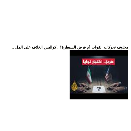
.. مخاوف تحركات القوات أم فرض السيطرة؟.. كواليس الخلاف على المل