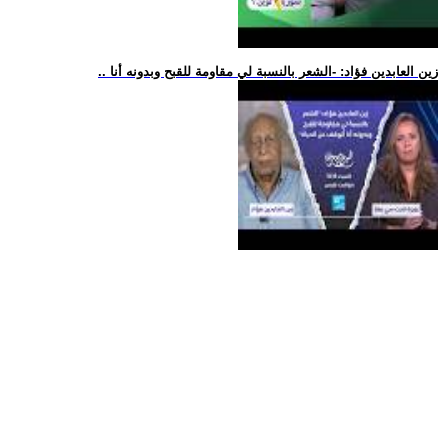
.. زين العابدين فؤاد: -الشعر بالنسبة لي مقاومة للقبح وبدونه أنا