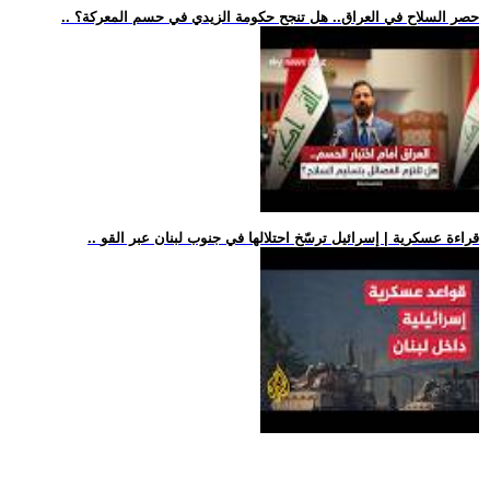
.. حصر السلاح في العراق.. هل تنجح حكومة الزيدي في حسم المعركة؟
.. قراءة عسكرية | إسرائيل ترسّخ احتلالها في جنوب لبنان عبر القو