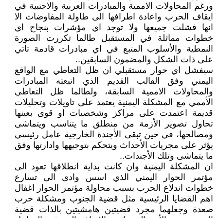
ورغم المحاولات الاممية والمبادرات العربية والاجنبية في
ايقاف الحرب واعادة اطرافها الى طاولة المفاوضات الا
انها فشلت جميعها ولا توجد اي مؤشرات بنجاح اي
خطوات مماثلة في المستقبل طالما تكررت الصورة
النمطية والأسلوب المتبع في اي مبادرات قادمة تأتي
على ذات الشكل والمضمون السابقين..
سيفشل اي حوار مستقبلي ان ظل التعاطي مع الواقع
اليمني وفق القالب القديم الذي اتبعته المبادرات
والمحاولات الاممية السابقة، ولطالما ظل التعاطي
الأممي مع المشكلة اليمنية يعتمد على تاويلات وتحليلات
قديمة اعتمدت على مراكز وشخصيات او قوى بعينها
تحاول تصوير الأزمة من منطلق ما يتناسب ويتماشى
ومصالحها، في حين تبقى الأجندة الخارجية عامل رئيسي
يؤثر على مجريات الأحداث ويتحكم بتوجيهها وادارتها وفق
ما يتماشى وتلك الأجندات..
ان المشكلة اليمنية وان كانت بداية انطلاقها تعود الى
مؤتمر الحوار اليمني الذي اسس وادى الى تسارع
خطوات اندلاع الحرب بسبب محاولة مؤتمر الحوار اغفال
اهم القضايا الرئيسية مثل قضية الجنوب ومشكلة حرب
صعدة وجعلهما مجرد قضيتين هامشيتين بالذات قضية