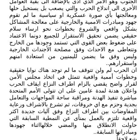
الجنوب وهو الأمر الذي ادى بالإضافة الى بقية العوامل
الأخرى الى اندلاع الحرب والتي يصعب بل يستحيل حلها
ومعالجتها بأي صورة عسكرية او سياسية ما لم تقوم
جهود ومبادرات الاممية والخارجية على معالجة المشاكل
بشكل واقعي والشروع بخطوات نحو ارساء سلام
حقيقي يضمن تحقيق الاستقرار للجميع دونما الاعتماد
على ضغوط بعض القوى التي تستمد وجودها من الخارج
وتتعاطى مع الاحداث وفق مصلحة الأجندات الخارجية
وليس وفق ما يضمن لليمنيين من استعادة امنهم
واستقرارهم..
ان الحرب لم ولن تتوقف ما لم توجد هناك نوايا حقيقية
وخطوات أممية واقعية تتمثل في اتخاذ مجلس الأمن
لقرار واضح يقضي بالزام اطراف النزاع ايقاف الحرب
واعلان هدنة لمدة عامين على ان تتولى الأمم المتحدة
مباشرة تنفيذ الهدنة ومراقبة ساحة المواجهات والتعامل
بجدية وحزم مع اي خروقات، ثم تشرع بالاشراف ورعاية
المفاوضات بين اطراف النزاع وفق آليات جديدة اكثر
واقعية تلتزم بالعمل بمنأى عن النمطية السابقة التي
حاولت الانطلاق منها والمضي خلالهااثناء جهودها
ومبادراتها السابقة..
يتبع لاحقاً