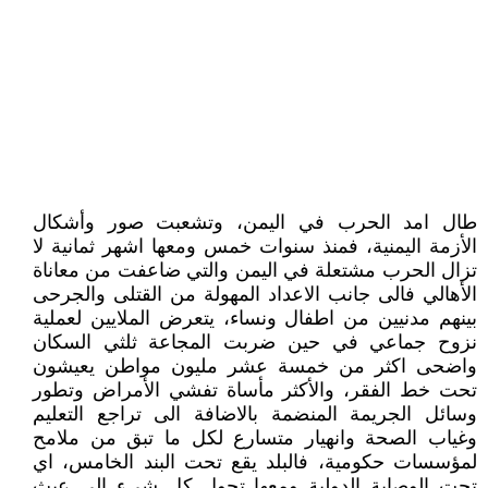
طال امد الحرب في اليمن، وتشعبت صور وأشكال
الأزمة اليمنية، فمنذ سنوات خمس ومعها اشهر ثمانية لا
تزال الحرب مشتعلة في اليمن والتي ضاعفت من معاناة
الأهالي فالى جانب الاعداد المهولة من القتلى والجرحى
بينهم مدنيين من اطفال ونساء، يتعرض الملايين لعملية
نزوح جماعي في حين ضربت المجاعة ثلثي السكان
واضحى اكثر من خمسة عشر مليون مواطن يعيشون
تحت خط الفقر، والأكثر مأساة تفشي الأمراض وتطور
وسائل الجريمة المنضمة بالاضافة الى تراجع التعليم
وغياب الصحة وانهيار متسارع لكل ما تبق من ملامح
لمؤسسات حكومية، فالبلد يقع تحت البند الخامس، اي
تحت الوصاية الدولية ومعها تحول كل شيء الى عبث