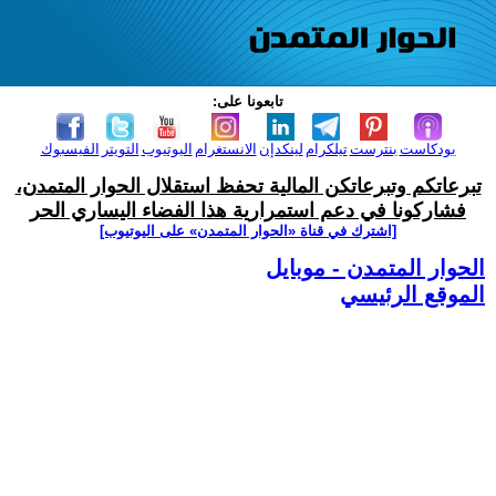
تابعونا على:
بودكاست
بنترست
تيلكرام
لينكدإن
الانستغرام
اليوتيوب
التويتر
الفيسبوك
تبرعاتكم وتبرعاتكن المالية تحفظ استقلال الحوار المتمدن،
فشاركونا في دعم استمرارية هذا الفضاء اليساري الحر
[اشترك في قناة ‫«الحوار المتمدن» على اليوتيوب]
الحوار المتمدن - موبايل
الموقع الرئيسي