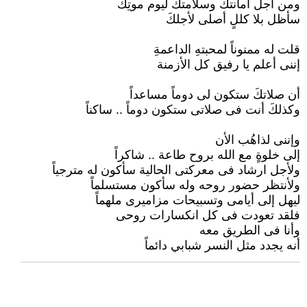
ومن أجل أمانتك وسلامتك ليوم موتِكَ
سأظل بلا كللٍ أصلى لأجلكَ
قلت له ممنوناً لمحبتهِ الداعمةِ
إننى أعلم يا رفيق كل الأزمنة
أن صلاتكَ ستكون لى دوماً مساعداً
وكذلكَ أنت فى صلاتى ستكون دوماً .. ساكناً
وإننى لذاهُب الأن
إلى خلوةٍ مع الله بروح طاعة .. شاكراً
ولأجل ارشاد فى معركتى الحالية سأكون له مترجياً
ولأنتظر حضور روحه وله سأكون مستسلماً
ليهل إلى أيامى وتسبيحات مزاميرى ملهماً
فلقد تعودت فى كل انكسارات روحى
وأنا فى الطريق معه
أنه يجدد مثل النسر شبابي دائماً