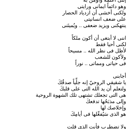
إننى أعلمه وأؤمن به
وهو دائماً ايمانى ورايتى
ولكنى أخشى أن ازدياد الحصار
على ضعف انسانيتى
ينتهكنى ويزيد ضعفى .. ويُميتَنى
اننى لا أبتغى أن أكون ملكاً
لكنى أحيا فقط
لأظل فى نظر الله .. مسيحاً
ولأكون للشعب
فى حياتى ومماتى .. نوراً
أجابنى
يا شقيقي الروحيّ إنه جلِّياً صدقٌكَ
ولتعلم أن يد الله التى على قلبكَ
هى التى تجعلك تشتهى تلك الشهوة الروحية
وإلى مذبَحُها تدفعكَ
وإخلاصك لها
هو الذى سَيُفعِّلها فى أيامِكَ
ولا تضطرب فأنت الذى قلت