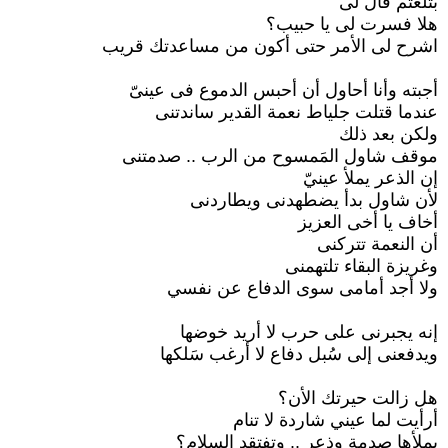
بتلعثم قال لى
هلا فسرت لى يا حبيب؟
اشرح لى الأمر حتى أكون من مساعدتك قريب
أجبته وأنا أحاول أن أحبس الدموع فى عينىّ
عندما قتلت جلياط نعمة القدير ساندتنى
ولكن بعد ذلك
موقف شاول المَمسوح من الرب .. صدمتنى
إن الذعر يملأ عينيّ
لأن شاول بدأ يضطهدنى ويطاردنى
أخاف يا أخى العزيز
أن النعمة تتركنى
وغريزة البقاء تلتهمنى
ولا أجد أمامى سوى الدفاع عن نفسي
إنه يجبرنى على حرب لا أريد خوضها
ويدفعنى إلى سُبل دفاع لا أرغب سَلكها
هل زالت حيرتك الأن؟
أرأيت لما عيني شاردة لا تنام
يملأها صدمة وذعر .. وتفتقد السلام؟