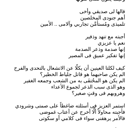
قالها لى صديقي وأخى
أهم جنودى المخلصين
تلميذى ومُستأمَّن تجاربي وآلامى .. الأمين
أجبته مع تنهد وذفير
نعم يا عزيزي
إنها صدمة وذعر الصدمة
إنها تفكير عميق فى المصير
كيف لكلتا العينين أن يكلّا عن الاتشعال بالتحدى والفرح
الم يكن صاحبهما هو قاتل جلياط الخطير؟
الم يكن هو المحُتفَى به من الشعب وجمعه الغفير
وهو الذى سبب الذعر لجموع الأعداء
وهروبهم فى وقتٍ صغير؟
استمر العزيز فى أسئلته ضاغطاً على صمتى وشرودي
فأجبته محاولاً ألَّا أخرج عن أعتاب غموضى
فالأمر يرهقنى سواء فى كلامي أو سكوتى