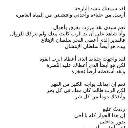
لقد سمعتك تنشد البارحة
أرسل من علياءه وأخذني وانتشلني من المياه الغامرة
نعم سيدي لقد مررَت بغرق وأهوال
وأنا شاهد على أن يد الرب كانت معك ولم تتركك للزوال
فالقدير الذى أعطى البحر سلطان الإبتلاع
بيده هو أيضاً سلطان الإنتشال
لقد واجَهتَ جلياط الذى أعطاه الرب القوة
لكن هو أيضاً الذى أعطاك عليه النُصرة
ولقد أسقطته أرضاً بَحجَرَة
نعم إن ايمانك يواجه الكثير من القهر
لكن الرب طالما كان معك فى كل بحر
وأنقذك دوماً من كل شر
رددتُ عليهِ
إن هذا الحوار كله يا أخى
يدور بداخلى