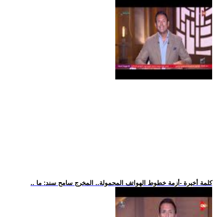
.. كلمة أخيرة -أزمة خطوط الهواتف المحمولة.. المخرج سامح سند: ما