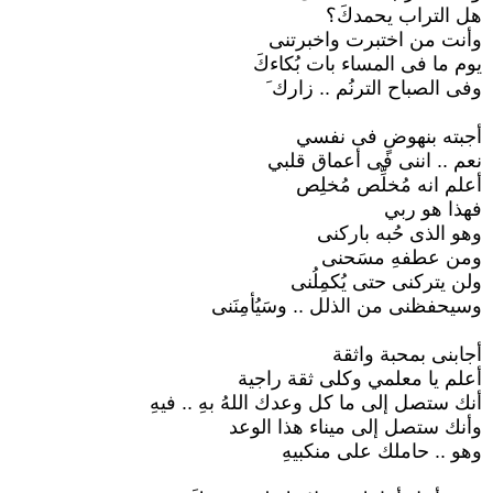
هل التراب يحمدكَ؟
وأنت من اختبرت واخبرتنى
يوم ما فى المساء بات بُكاءكَ
وفى الصباح الترنُم .. زارك َ
أجبته بنهوضٍ فى نفسي
نعم .. اننى فى أعماق قلبي
أعلم انه مُخلِّص مُخلِص
فهذا هو ربي
وهو الذى حُبه باركنى
ومن عطفهِ مسَحنى
ولن يتركنى حتى يُكمِلُنى
وسيحفظنى من الذلل .. وسَيُأمِنَنى
أجابنى بمحبة واثقة
أعلم يا معلمي وكلى ثقة راجية
أنك ستصل إلى ما كل وعدك اللهُ بهِ .. فيهِ
وأنك ستصل إلى ميناء هذا الوعد
وهو .. حاملك على منكبيهِ