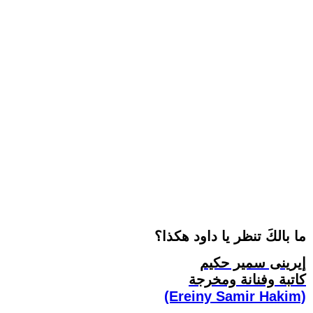
ما بالكَ تنظر يا داود هكذا؟
إيرينى سمير حكيم
كاتبة وفنانة ومخرجة
(Ereiny Samir Hakim)