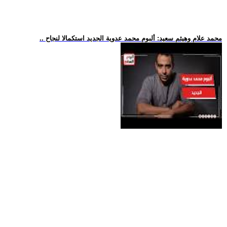
.. محمد علام وهيثم سعيد: ألبوم محمد عدوية الجديد استكمالا لنجاح