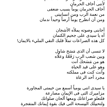
لأننى أخاف الحرمان
أخاف الحرمان يوماً بسبب ضعفى
من نعمة الرب ومن انسانيتى
ومن أن انطرح يوماً أرضاً وحيداً ندمان
أجابنى وصوته يملأه الأشجان
آه يا سيدى على جحيم الكتمان
كل هذه الصراعات تملأ قلبك النقي المليء بالايمان!
لا تنسى أن الذى مَسَح شاول
وبين شعب الرب رَفَعّهُ وعلّاه
هو من مَسَحكَ أنت
وهو على قيد الحياة
وأنت كنت فى مملكته
مجرد أحد الرعاة
يا سيدى اننى يومياً أسمع من خيمتى المجاورة
مزاميرك التى فى الإيمان مصارعة
فلتعلو صراعاتك ومعها ألحان صلواتك
ولتحمِلَك المِسحة التى فيك بقوة إيمانك المتفجرة