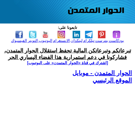
تابعونا على:
بودكاست
بنترست
تيلكرام
لينكدإن
الانستغرام
اليوتيوب
التويتر
الفيسبوك
تبرعاتكم وتبرعاتكن المالية تحفظ استقلال الحوار المتمدن،
فشاركونا في دعم استمرارية هذا الفضاء اليساري الحر
[اشترك في قناة ‫«الحوار المتمدن» على اليوتيوب]
الحوار المتمدن - موبايل
الموقع الرئيسي