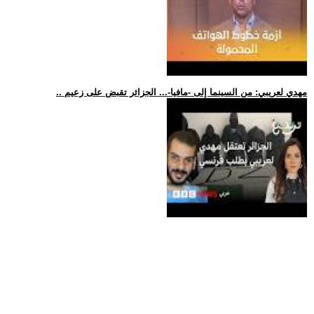
.. مهدي لعريبي: من السينما إلى -مافيا-... الجزائر تقبض على زعيم