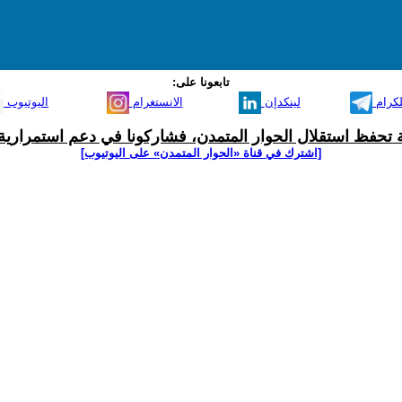
تابعونا على:
لكرام
لينكدإن
الانستغرام
اليوتيوب
ية تحفظ استقلال الحوار المتمدن، فشاركونا في دعم استمرارية 
[اشترك في قناة ‫«الحوار المتمدن» على اليوتيوب]