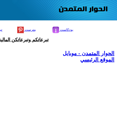
بودكاست
بنترست
تي
تبرعاتكم وتبرعاتكن المال
الحوار المتمدن - موبايل
الموقع الرئيسي