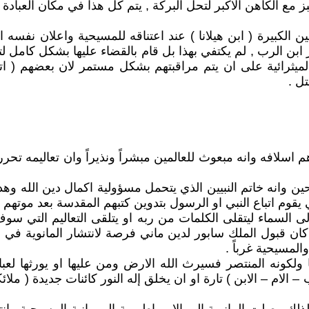
 مع الكاهن الاكبر لتحل البركة , يتم كل هذا في مكان العباد
لكبيرة ( ابن هيلانا ) عند اعتناقه للمسيحية واعلان نفسه الكا
ر ابن الرب , لم يكتفي بهذا بل قام بالقضاء عليها بشكل كامل ل
لميثرائية على ان يتم مراقبتهم بشكل مستمر لان بعضهم ( اتباع
ل .
 اسلافه وانه مبعوث للعالمين مبشراً ونذيراً وان تعاليمه ت
ين وانه خاتم النبيين الذي يتحمل مسؤولية اكمال دين الله وه
وم اتباع النبي او الرسول بتدوين كتبهم المقدسة بعد موتهم .
ى السماء ليتقلى الكلمات من ربه او يتلقى التعاليم التي سو
ك كان قبول الملك سابور لدين ماني فرصة لانتشار المانوية ف
المسيحية غرباً .
ا ولكونه المنتصر فسيرث الله الارض ومن عليها او يورثها لعبا
– الام – الابن ) تارة او ان يخلق إله النور كائنات جديدة ( مل