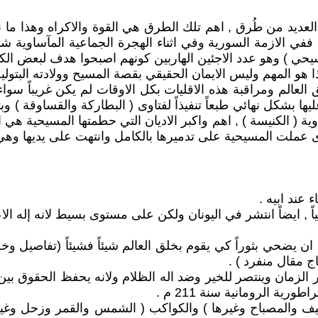
لعديد من طُرق , اهم تلك الطرق هي القوة والاكراه وهذا ما نج
 ففي الازمة السورية وفي اثناء الهجرة الجماعية المآساوية شما
سيحي ) وهو عدد الاجئين الهاربين كونهم اصبحوا هدف لبعض الك
مهم وليس الايمان الحقيقي بقصة المسيح وولادته البتولية او قص
الم ومراقبة هذه الاقليات بكل الاوقات لم يكن غريباً سواءاً
يها بشكل نهائي طبعاً تنفيذاً لفتاوى ( البطاركة والقساوقة ) و
 ( الكنيسة ) , اهم واكبر الاديان التي حطمتها المسيحية هي ا
رى عملت المسيحية على تدميرها بالكامل وانتهت على يديها وهي
 عند ابيه .
ياً , ايضاً انتشر في اليونان ولكن على مستوى بسيط لانه إله الا
ل ان يضحي بثوراً كي يقوم بخلق العالم شيئاً فشيئاً (تفاصيل
 مقال منفرد ) .
ر الزمان وينتصر للخير وضد اله الظلام ولانه يحفظ الحقوق بين
ية الرومانية سنة 211 م .
سيف والمصباح وغيرها ) والكواكب ( الشمس والقمر وزحل وغيره