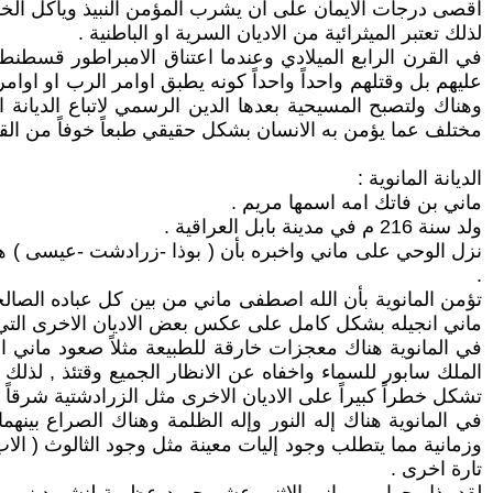
اقصى درجات الايمان على ان يشرب المؤمن النبيذ ويأكل الخبز
لذلك تعتبر الميثرائية من الاديان السرية او الباطنية .
في القرن الرابع الميلادي وعندما اعتناق الامبراطور قسطنطين ا
عليهم بل وقتلهم واحداً واحداً كونه يطبق اوامر الرب او اوام
وهناك ولتصبح المسيحية بعدها الدين الرسمي لاتباع الديانة ا
مختلف عما يؤمن به الانسان بشكل حقيقي طبعاً خوفاً من القت
الديانة المانوية :
ماني بن فاتك امه اسمها مريم .
ولد سنة 216 م في مدينة بابل العراقية .
نزل الوحي على ماني واخبره بأن ( بوذا -زرادشت -عيسى ) هم
.
تؤمن المانوية بأن الله اصطفى ماني من بين كل عباده الصالح
ماني انجيله بشكل كامل على عكس بعض الاديان الاخرى التي يق
في المانوية هناك معجزات خارقة للطبيعة مثلاً صعود ماني ال
الملك سابور للسماء واخفاه عن الانظار الجميع وقتئذ , لذل
تشكل خطراً كبيراً على الاديان الاخرى مثل الزرادشتية شرقاً و
في المانوية هناك إله النور وإله الظلمة وهناك الصراع بينهم
وزمانية مما يتطلب وجود إليات معينة مثل وجود الثالوث ( الاب 
تارة اخرى .