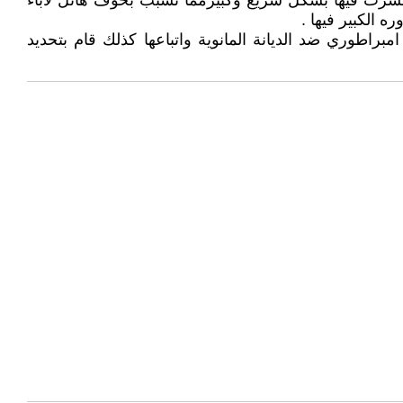
انتشرت فيها بشكل سريع وكبيرمما تسبب بخوف هائل لاباء
 الكبير فيها .
 امبراطوري ضد الديانة المانوية واتباعها كذلك قام بتحديد