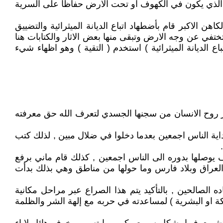
ة الذي يكون في الكهوف او تحت الارض حفاظاً على السرية
هن الاكبر قام بأضطهاد اتباع الديانة الميثرائية والتضييق
تختفي عن وجه الارض وتبقى منها بعض الاثار والكتابات هنا
 الديانة الميثرائية ) استخدم ( التقية ) وهو اظهاء شيء
حرر روح الانسان من سجنها الجسدي لتعرف الله حق معرفته
داية الناس اجمعين بعدما دخلوا في ضلال مبين , لذلك كتب
ف يوصلها بدوره الى الناس اجمعين , كذلك قام ماني برفع
ي العراق وبلاد فارس وما حولها من مناطق وهي بذلك بدأت
ده الصالحين , بالتأكيد يتم هذا الصراع عبر مراحل مكانية
ائكة او البشرية ) لمساعدته في حربه مع إلهة الشر والظلمة