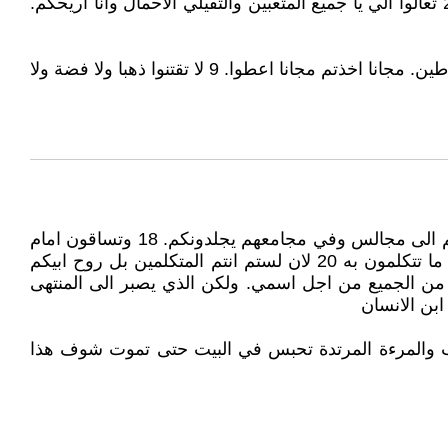
27 كل شيء قد دفع الي من ابي وليس احد يعرف الابن الا الاب ولا احد يعرف الاب الا الابن ومن اراد الابن ان يعلن له. 28 تعالوا الي يا جميع المتعبين والثقيلي الاحمال وانا اريحكم.
7 وفيما انتم ذاهبون اكرزوا قائلين: انه قد اقترب ملكوت السماوات. 8 اشفوا مرضى. طهروا برصا. اقيموا موتى. اخرجوا شياطين. مجانا اخذتم مجانا اعطوا. 9 لا تقتنوا ذهبا ولا فضة ولا
«ها انا ارسلكم كغنم في وسط ذئاب فكونوا حكماء كالحيات وبسطاء كالحمام. 17 ولكن احذروا من الناس لانهم سيسلمونكم الى مجالس وفي مجامعهم يجلدونكم. 18 وتساقون امام
ولاة وملوك من اجلي شهادة لهم وللامم. 19 فمتى اسلموكم فلا تهتموا كيف او بما تتكلمون لانكم تعطون في تلك الساعة ما تتكلمون به 20 لان لستم انتم المتكلمين بل روح ابيكم
 الموت والاب ولده ويقوم الاولاد على والديهم ويقتلونهم 22 وتكونون مبغضين من الجميع من اجل اسمي. ولكن الذي يصبر الى المنتهى
ب والمرءة المرتدة تحبس في البيت حتى تموت شوف هذا