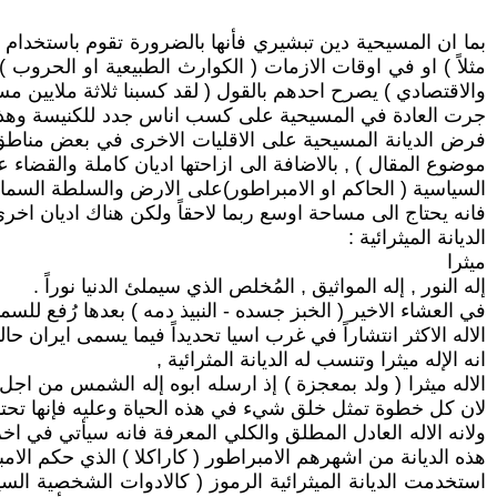
بما ان المسيحية دين تبشيري فأنها بالضرورة تقوم باستخدام ا
مثلاً ) او في اوقات الازمات ( الكوارث الطبيعية او الحروب )
والاقتصادي ) يصرح احدهم بالقول ( لقد كسبنا ثلاثة ملايين م
جرت العادة في المسيحية على كسب اناس جدد للكنيسة وهذا هو ال
فرض الديانة المسيحية على الاقليات الاخرى في بعض مناطق الع
موضوع المقال ) , بالاضافة الى ازاحتها اديان كاملة والقضاء عل
السياسية ( الحاكم او الامبراطور)على الارض والسلطة السماوية
فانه يحتاج الى مساحة اوسع ربما لاحقاً ولكن هناك اديان اخ
الديانة الميثرائية :
ميثرا
إله النور , إله المواثيق , المُخلص الذي سيملئ الدنيا نوراً .
في العشاء الاخير ( الخبز جسده - النبيذ دمه ) بعدها رُفع للسماء
الاله الاكثر انتشاراً في غرب اسيا تحديداً فيما يسمى ايران حال
انه الإله ميثرا وتنسب له الديانة المثرائية ,
الاله ميثرا ( ولد بمعجزة ) إذ ارسله ابوه إله الشمس من اج
لان كل خطوة تمثل خلق شيء في هذه الحياة وعليه فإنها تحتاج
ولانه الاله العادل المطلق والكلي المعرفة فانه سيأتي في اخ
هذه الديانة من اشهرهم الامبراطور ( كاراكلا ) الذي حكم الامبراطور
استخدمت الديانة الميثرائية الرموز ( كالادوات الشخصية ال