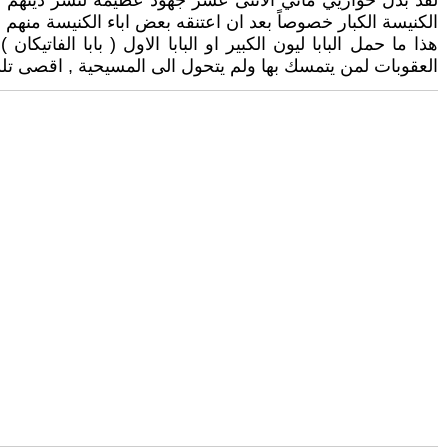
لقد بذل حواريي ماني الاثنى عشر جهود عظيمة لنشر دينهم ل
الكنيسة الكبار خصوصاً بعد ان اعتنقه بعض اباء الكنيسة منه
هذا ما حمل البابا ليون الكبير او البابا الاول ( بابا الفاتي
العقوبات لمن يتمسك بها ولم يتحول الى المسيحية , اقصى تلك