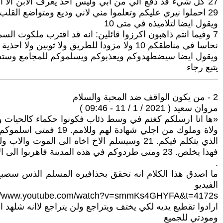
29 احملوا نيري عليكم وتعلموا مني لاني وديع ومتواضع القلب فتجدوا راحة لنفوسكم. 30 لان نيري هين وحملي خفيف».
ويقول ايضا لتلاميذه في متى 10
نحاسا في مناطقكم 10 ولا مزودا للطريق ولا ثوبين ولا احذية ولا عصا لان الفاعل مستحق طعامه.
ويقول ايضا سيضطهدوكم ويعذبوكم ويسلموكم للمجامع وستض
يتبع رجاء
2 - من يكون الواقف ضد المحبة والسلام
مروان سعيد ( 2021 / 1 / 11 - 09:46 )
فهذا يخلص. 23 ومتى طردوكم في هذه المدينة فاهربوا الى الاخرى. فاني الحق اقول لكم لا تكملون مدن اسرائيل حتى ياتي ابن الانسان
.
ما اصدق هذا الكلام انه تحقق بحذافيره المسلم الذس سصب
الفيديو
://www.youtube.com/watch?v=smmKs4GHYFA&t=4172s
ارادوا تقطيع يديه لكي يختف ويتراجع ولن يتراجع لاانه شلهد ال
ومودتي للجميع