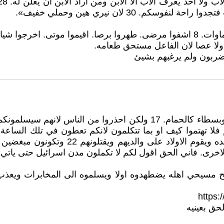
ربون ولم يرغبهم بشيئ
الذي يتكلم فيكم. 21 وسيسلم الاخ اخاه الى
ح مسيحي اهله يضطهدوه اولا ويسلموه الى المخابرات ويعذ
https
حق بعينيه