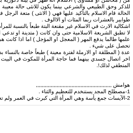
من ( محاسن او مساوئ ) الاسلام انه ظهر في بيئة ذكورية بأمتيا
للذكر وحق الطبيعي والشرعي بينما يكون للانثى حالة معيبة 
الحالة قام الاسلام بالتأكيد عليها فهي ( الانثى ) متعة الر
طوابير بالعشرات ربما المئات او الاالوف .
اشكالية الارث في الاسلام غير مقنعة البتة طبعاً بالنسبة 
لا تطبق الشريعة الاسلامية حتى وان كانت ( متدينة او تدعي ا
علمها طالما يدفع المهر ( المعجل او المؤجل ) اما اذا كانت هي
تحصل على شيء .
عدة ( المطلقة او الارملة لفترة معينة ) طبعاً خاصة بالنساء
المنطقي لذلك!.
هوامش ,,,,,,,,,,,,,,,,,,,,,,,,,,,,,,,,,,,,,,,,,,,,,,,,,,,
1-مصطلح المجد يستنخدم للتعظيم والثناء .
2-الآيسات جمع يأسة وهي المرأة التي كبرت في العمر ولم تعد تحيض ويسمى ايضاً سن اليأس وهذه المفاهيم عربية لان النساء في دول العالم الاخرى تجاوزت الحيض واليأس .