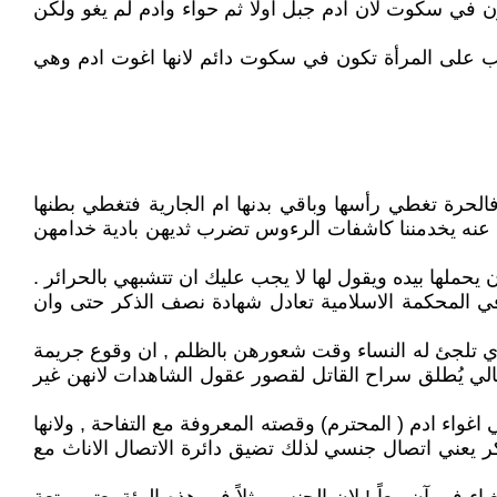
 في سكوت لان ادم جبل اولا ثم حواء وادم لم يغو ولكن
جب على المرأة تكون في سكوت دائم لانها اغوت ادم وهي
فالحرة تغطي رأسها وباقي بدنها ام الجارية فتغطي بطنها
ه عنه يخدمننا كاشفات الرءوس تضرب ثديهن بادية خدامهن
 يحملها بيده ويقول لها لا يجب عليك ان تتشبهي بالحرائر .
ي المحكمة الاسلامية تعادل شهادة نصف الذكر حتى وان
 الذي تلجئ له النساء وقت شعورهن بالظلم , ان وقوع جريمة
لتالي يُطلق سراح القاتل لقصور عقول الشاهدات لانهن غير
غواء ادم ( المحترم) وقصته المعروفة مع التفاحة , ولانها
 يعني اتصال جنسي لذلك تضيق دائرة الاتصال الاناث مع