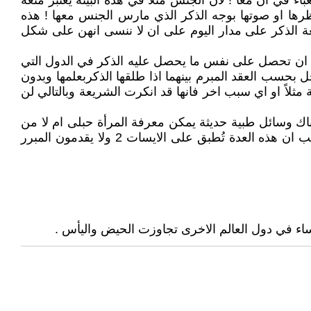
ء في آن معاً ! لان الجنس مثلاً في هذه البيئة يعتبر متعة
ظرها او صوتها بوجه الذكر الذي مارس الجنس معها ! هذه
لمتعة الذكر على مدار اليوم على ان لا ننسى انهن على شكل
لى ان تحصل على نفس ما يحصل عليه الذكر في الدول التي
 بحسب العقد المبرم بينهما اذا طلقها الذكربعلمها وبدون
 مثلاً او اي سبب اخر فانها قد انكرت الشريعة وبالتالي لن
هناك وسائل طبية حديثة يمكن معرفة المرأة حبلى ام لا من
اخر اتصال جسدي بينهما فما حاجة المرأة للمكوث في البيت لبضعة اشهر اذا كان سبب مكوثها في البيت هو الحمل , الغريب ان هذه العدة تُطبق على الايسات 2 ولا يقدمون المبرر