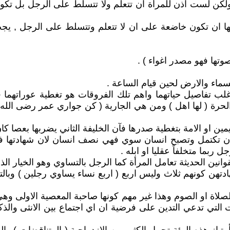
ن لست آذن للمرأة ان تتعلم ولا تتسلط على الرجل بل تكون
ليها ان تكون خاضعة على ان لا تتعلم وتتسلط على الرجل , ي
وتها فهو مصدر اغواء ) .
ماء والارض لحين قيام الساعة .
اغلب تفاصيل حياتهما واهم تلك الفروقات هو تغطية عوراتهما 
الحرة ( لها اهل ) ومن هي الجارية ( كن جواري عمر رضى الل
ين او الامة بتغطية صدرها فآن الخليفة الثاني يضربها بعصا كان
لان تكتمل وتصبح انسان سوي فهي نصف انسان لان شهادتها ف
ربما متخلفاً عقليا او ابله .
لقوانين الحديثة تعامل المرأة كما الرجل بالتساوي وهو الخيار
هادتهن كونهم ثلاث وليس اربع ( اربع نساء يساوي رجلين ) وبا
لاة او الصوم وهذا غير مهم كونها صاحبة المعصية الاولى وهي ا
تي تدعي التدين على فرضية ان اي اجتماع بين الانثى والذكر