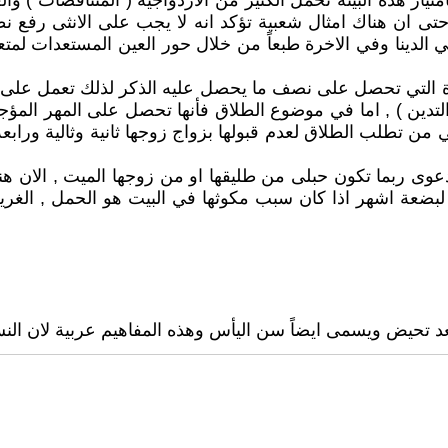
ز هذه البيئة تحمل الكثير من الازدواجية ( المتناقضات ) والغبا
حتى ان هناك امثال شعبية تؤكد انه لا يجب على الانثى رفع ن
جل في الدينا وفي الاخرة طبعاً من خلال حور العين المستعدات 
للمرأة التي تحصل على نصف ما يحصل عليه الذكر لذلك تعمل ع
لتدين ) , اما في موضوع الطلاق فأنها تحصل على المهر المؤجل
 من تطلب الطلاق لعدم قبولها بزواج زوجها ثانية وثالية ورابعة
 بدعوى ربما تكون حبلى من طليقها او من زوجها الميت , الان 