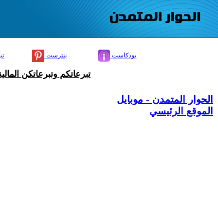
بودكاست
بنترست
تي
تبرعاتكم وتبرعاتكن المال
الحوار المتمدن - موبايل
الموقع الرئيسي