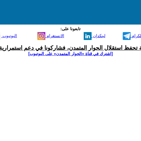
تابعونا على:
لكرام
لينكدإن
الانستغرام
اليوتيوب
ية تحفظ استقلال الحوار المتمدن، فشاركونا في دعم استمرارية 
[اشترك في قناة ‫«الحوار المتمدن» على اليوتيوب]