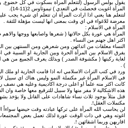
يقول بولس الرسول (لتتعلم المرآة بسكوت في كل خضوع, ولك
المرأة اغويت فحصلت في التعدي ) تيموثاوس 2(11-14).
لتتعلم هنا يعني اذا ارادت المرأة ان تتعلم اي شيء يجب ع
معرضة للاغواء في اي وقت بمعنى انها ليست مؤهلة للثقة .
المرأة في الاسلام :
المرأة هي عورة بكل حالاتها ( شعرها واصابعها ووجها والاهم ص
اكثر اهل جهنم من النساء .
النساء معلقات من اثدائهن ومن شعرهن ومن السنتهن بين الس
يفرق الاسلام بين المرأة الحرة وبين الجارية او السبية في 
لغاية ركبتها ( مكشوفة الصدر ) وبذلك يعرف الجميع من هي 
) .
ورد في كتب التراث الاسلامي انه اذا قامت الجارية او ملك اليم
في الاسلام المرأة غير مكتملة النمو وليس هناك اي سبيل 
كانت اكثر منه علماً او اعلى درجة اكاديمية وعليه هي نصف رجل 
هذه الاشكالية لا مفر منها ولا سبيل للترقيع معها خاصة وان ا
قتل مثلاً بوجود ثلاث نساء شاهادات على القاتل ولا يؤخذ بش
مكتملات العقل!.
لن يحاسب الله المرأة على تركها عبادته وقت حيضها سواءاً الص
اغوته وهي في ذات الوقت عورة لذلك تعمل بعض المجتمعات ال
اقاربهن وربما اشقائهن !.