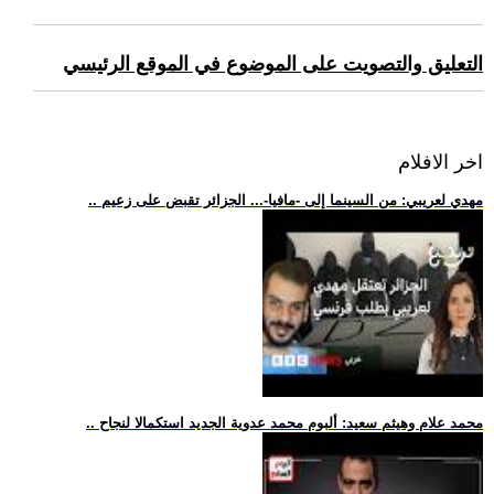
التعليق والتصويت على الموضوع في الموقع الرئيسي
اخر الافلام
.. مهدي لعريبي: من السينما إلى -مافيا-... الجزائر تقبض على زعيم
.. محمد علام وهيثم سعيد: ألبوم محمد عدوية الجديد استكمالا لنجاح