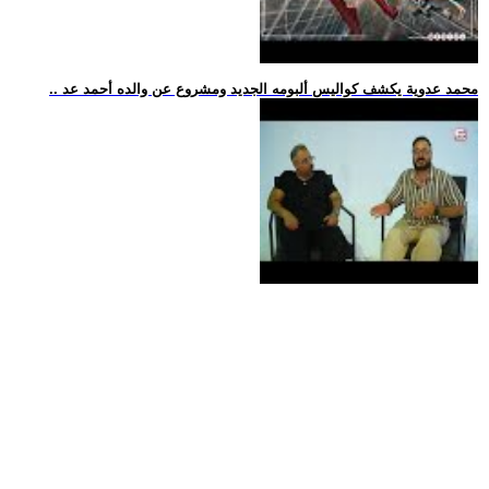
.. محمد عدوية يكشف كواليس ألبومه الجديد ومشروع عن والده أحمد عد