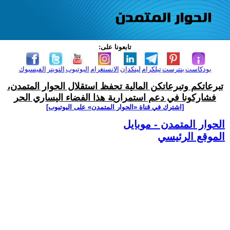
تابعونا على:
بودكاست
بنترست
تيلكرام
لينكدإن
الانستغرام
اليوتيوب
التويتر
الفيسبوك
تبرعاتكم وتبرعاتكن المالية تحفظ استقلال الحوار المتمدن،
فشاركونا في دعم استمرارية هذا الفضاء اليساري الحر
[اشترك في قناة ‫«الحوار المتمدن» على اليوتيوب]
الحوار المتمدن - موبايل
الموقع الرئيسي