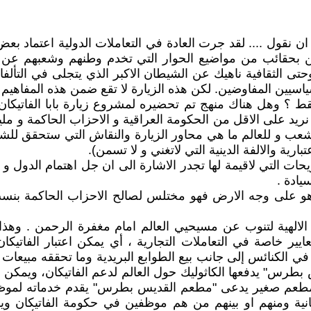
ارة بابا الفاتيكان للعراق مطلع شهر اذار عام 2020 نود ان نقول .... لقد جرت العادة في ال
ين بحقائب من مواضيع الحوار التي تخدم وطنهم وشعبهم عن طر
تى الثقافية ناهيك عن الشيطان الاكبر الذي يتجلى في التألف
اسيين المفاوضين. لكن هذه الزيارة لا تقع ضمن هذه المفاهيم ،
قط ؟ وهل هناك منهج تم تحضيره لمشروع زيارة بابا الفاتيكان 
د نريد على الاقل من الحكومة العراقية و الاحزاب الحاكمة و 
 للشعب و للعالم ما هي محاور الزيارة والنقاش التي ستحقق 
بارية والالفة الدينية التي لاتغني و لا تسمن).
ت التي لاقيمة لها تجدر الاشارة الى ان جل اهتمام الدول و 
يادة .
ا هو على وجه الارض فهو مختلس لصالح الاحزاب الحاكمة بنسب
لالهية لتنوب عن مسيحيي العالم امام مغفرة الرحمن . وهذا 
ايير خاصة في التعاملات التجارية ، أي يمكن اعتبار الفاتيك
 الكنائس إلى جانب بيع الطوابع البريدية وما تحققه مبيعات ا
طرس" يدفعها الكاثوليك حول العالم لدعم الفاتيكان، ويمكن تش
ء مطعم صغير يدعى "مطعم القديس بطرس" يقدم خدماته لموظفي 
نية ومنهم او بينهم من هم موظفين في حكومة الفاتيكان وي