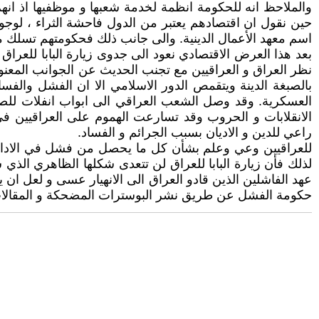
والملاحظ انه للحكومة انظمة لخدمة شعبها و موظفيها اذ ان
حين نقول ان اقتصادهم يعتبر من الدول فاحشة الثراء ، لوجو
اسم معهد الأعمال الدينية. والى جانب ذلك فحكومتهم تسلك مسل
بعد هذا العرض الاقتصادي نعود الى جدوى زيارة البابا للعرا
نظر العراق و العراقيين مع تجنب الحديث عن الجوانب المعنوية 
بالصبغة الدينة ويتقمص الدور الاسلامي الا ان الفشل والفس
العسكرية. وقد وصل الشعب العراقي الى ابواب انفلات للصبر
راعي للدين و الاديان بسبب الجرائم و الفساد.
للعراقيين وعي وعلم بشأن كل ما يحصل من فشل في الادارة ا
لذلك فأن زيارة البابا للعراق لن تتعدى شكلها الظاهري الذي
عهد الفاشلين الذين قادو العراق الى الانهيار عسى و لعل ان
حكومة الفشل عن طريق نشر البوسترات المضحكة و المقالات