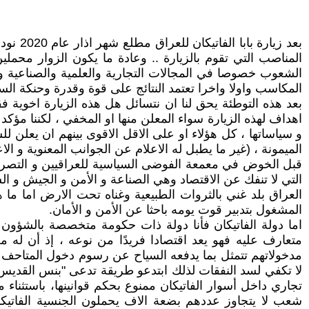
بعد زي
المناصب التي تقوم بالزيارة .. وعادة ما يكون الزوار محمل
الشعوب خصوصا في المجالات التجارية والعلمية والصناعية وح
المكاسب واولا واخرا تعتمد النتائج على قوة وقدرة وحنكة السي
بعد هذه التوطئة يحق لنا ان نتسائل هل هذه الزيارة اخوية ف
اهداف لهذه الزيارة سواء المعلن منها او المخفي ، لكننا مؤك
و سياساتها ، كل هؤلاء او على الاقل الاقوى بينهم ان يعلن
الميمونة ، (غير ما يطبل له الاعلام عن الجوانب المعنوية و الاعت
قبل الخوض في معمعة الفوضى السياسية للعراقيين و التصريحا
التي لا تنفك عن الاقتصاد وهي الصناعة و الأمن و الجيش و الس
العراق بلد غني بالثروات الطبيعية وغناه تحت الارض اما م
المشغول بتدبير قوت يومه باحثا عن الأمن و الأمان.
اما دولة الفاتيكان فأنا دولة ذات حكومة متخصصة بالشؤون ا
متعارف عليه فهو يعد اقتصادا فريدًا من نوعه ، إذ أن له مع
مدخولاتهم تتمثل بما يدفعه السياح عن رسوم دخول المتاحف في
لا تكفي لسد النفقات لذلك ابتدعو طريقة تدعى "بنس القديس ب
تجاري داخل أسوار الفاتيكان ممنوع بحكم قوانينها، باستثنا
شعب لا يتجاوز عددهم بضعة الاف يحملون الجنسية الفاتيكا