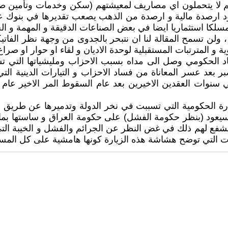
هم لا يتحملون اي مصاريف لمعيشتهم (سكن وخدمات وتأمين صحي
د ارصدة مالية و ارصدة من الذهب يصعب تقديرها في بنوك عالم
كا استثماريا ايضا في بعض الصناعات الدقيقة و المهمة و الخاص
ق ، ولن تسمح المقالة لنا ان نتبحر بالجدوى من وجهة نظر الف
و المترتبات المستقبلية لوحدة الاديان و لقاء او حوار او صراع
اد الحكومي وصل الى مداه بسبب الاحزاب ومليشياتها التي تسي
 بعد عسر المعاناة من فساد الاحزاب و التيارات الدينية ال
لحكومية التي تسببت في نخر الدولة وتدميرها عن طريق الفا
 سيعود (بنظر حكومة الفشل) على حكومة العراق و ساستها بما ي
 يشفع لهم ذلك في غض النظر عن الجرائم والفشل و الخيبة التي
 التي توضح هشاشة هذه الزيارة كونها هامشية على كل المست