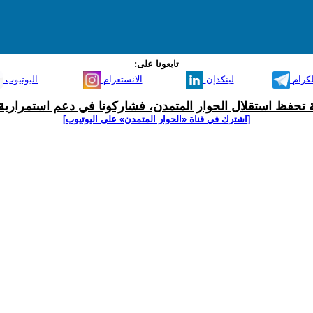
تابعونا على:
لكرام
لينكدإن
الانستغرام
اليوتيوب
ية تحفظ استقلال الحوار المتمدن، فشاركونا في دعم استمرارية 
[اشترك في قناة ‫«الحوار المتمدن» على اليوتيوب]