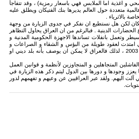
 و اغذية اما الملابس فهي باسعار رمزية) ، وقد تتفاجأ
ية متعددة حول العالم يديرها بنك الفتيكان ويطلق عليه
ة بالاثرياء .
اتيكان لكن هل نستطيع ان نفكر في جدوى الزيارة من وجهة
 الحضارات الدينية . فبالرغم من ان العراق يحاول التظاهر
طر وتعمل بانفلات تساندها الاجهزة الحكومية المدنية و
تي امتدت لعقود طويلة من البؤس و الشقاء و الصراعات و
الانقلابات و الحروب وقد تسارعت الهموم على العراقيين في سنوات العقدين الاخيرين بعد عام السقوط المر الاخير عام 2003 ، لذلك فالعراق لا يمكن ان يوصف بأنه بلد ديني او
شلين المتجاهلين و المتجاوزين لأنظمة و قوانين العمل
عزز وجودها و دورها بين الدول ليتم ذكر هذه الزيارة في
 آلت اليهم. ولقد عبر العراقيين عن وعيهم و تفهمهم لدور
ويات.