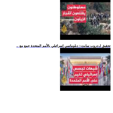
.. تحقيق لـ-دروب سايت-: دبلوماسي إسرائيلي بالأمم المتحدة جمع مع