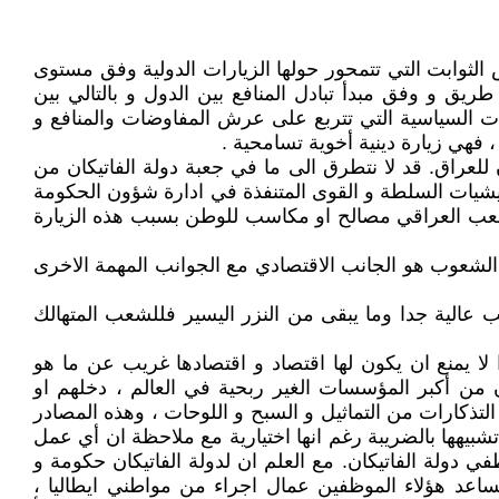
تعاملات الدولية اعتماد بعض الثوابت التي تتمحور حولها الزيارات الدولية وفق مستوى
يق و وفق مبدأ تبادل المنافع بين الدول و بالتالي بين
ات السياسية التي تتربع على عرش المفاوضات والمنافع و
 فهي زيارة دينية أخوية تسامحية .
للعراق. قد لا نتطرق الى ما في جعبة دولة الفاتيكان من
مليشيات السلطة و القوى المتنفذة في ادارة شؤون الحكومة
للشعب العراقي مصالح او مكاسب للوطن بسبب هذه الزيارة
الشعوب هو الجانب الاقتصادي مع الجوانب المهمة الاخرى
 عالية جدا وما يبقى من النزر اليسير فللشعب المتهالك
لا يمنع ان يكون لها اقتصاد و اقتصادها غريب عن ما هو
ان من أكبر المؤسسات الغير ربحية في العالم ، دخلهم او
لتذكارات من التماثيل و السبح و اللوحات ، وهذه المصادر
بيهها بالضريبة رغم انها اختيارية مع ملاحظة ان أي عمل
دولة الفاتيكان. مع العلم ان لدولة الفاتيكان حكومة و
ساعد هؤلاء الموظفين عمال اجراء من مواطني ايطاليا ،