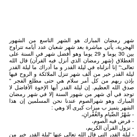
شهر رمضان المبارك هو الشهر التاسع من الشهور
الهجرية، يأتي مباشرة بعد شهر شعبان عدد أيامه تتراوح
بين 30 يوما و 29 يوما وهو أفضل شهر في السنة على
الغطلاق (شهر رمضان الذي أنزل فيه القرآن) قال الله
تعالى:" إنا أنزلناه في ليلة القدر و ما أدراك ما ليلة القدر
ليلة القدر خير من ألف شهر تنزل الملائكة و الروح فيها
بإذن ربهم من كل أمر سلام هي حتى مطلع الفجر "
صدق الله العظيم. إن ليلة القدر أيها الإخوة الأفاضل لا
توجد في أي شهر من شهور السنة إلا في شهر رمضان
المبارك وهو شهرالصوم عندنا نحن المسلمين إن هذا
الشهر يتميز ب ميزات كبرى ألا وهي :
- شَهْرُ الصِّيامِ والغُفْرانِ،
- فرض فيه الصوم،
- نزول القرآن الكريم،
- ليلة القدر التي قال الله تعالى عنها "ليلة القدر خير من