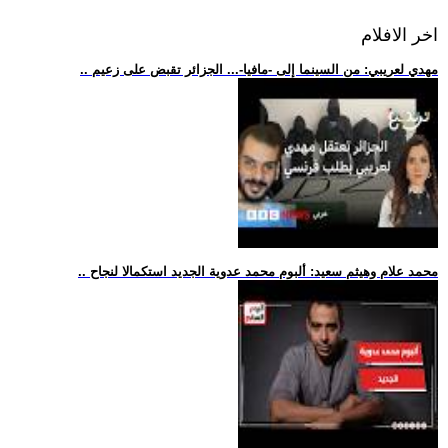
اخر الافلام
.. مهدي لعريبي: من السينما إلى -مافيا-... الجزائر تقبض على زعيم
.. محمد علام وهيثم سعيد: ألبوم محمد عدوية الجديد استكمالا لنجاح