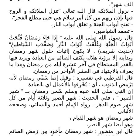
الف شهر"،
- نزول الملائكة قال الله تعالى "تنزل الملائكة و الروح
فيها بإذن ربهم من كل أمر سلام هي حتى مطلع الفجر"،
- تفتح أبواب الجنة و تغلق أبواب النار،
- تصفد الشياطين،
قال رسول الله صلى الله عليه " إِذَا جَاءَ رَمَضَانُ فُتِّحَتْ
أَبْوَابُ الْجَنَّةِ وَغُلِّقَتْ أَبْوَابُ النَّارِ وَصُفِّدَتِ الشَّيَاطِينُ"
(حديث شريف) . لا يكون إاثبات حلول شهر رمضان
وبدايته إلا برؤية هلاله يكثف الصائم من العبادة ويزيد فيها
بالقدر المستطاع في آخر عشرة أيام من رمضان وهذا ما
يعرف بالاجتهاد في العشر الأواخر من رمضان.
قال القرطبي في تفسيره : وقيل إنما سُمِّي رمضان لأنه
يَرْمِض الذنوب ، أي : يُحْرِقها بالأعمال اي بالعبادة
إن النبي صلى الله عليه وسلم سّمى رمضان بــ " شهر
الصبر " ، ففي الحديث : شهر الصبر وثلاثة أيام من كل
شهر صوم الدهر . رواه الإمام أحمد والنسائي، وصححه
الألباني
شهر رمضان هو شهر القيام ،
وهو أيضا شهر النصر،
قال ابن منظور : شهر رمضان مأخوذ مِن رَمض الصائم