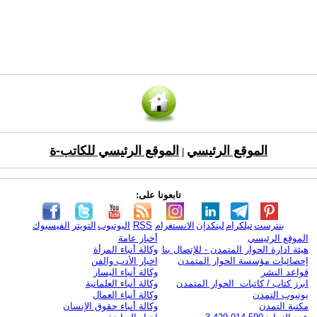
الموقع الرئيسي
الموقع الرئيسي للكاتب-ة
|
تابعونا على:
بنترست
تيلكرام
لينكدإن
الانستغرام
RSS
اليوتيوب
التويتر
الفيسبوك
الموقع الرئيسي
أخبار عامة
هيئة ادارة الحوار المتمدن - للإتصال بنا
وكالة أنباء المرأة
إحصائيات مؤسسة الحوار المتمدن
اخبار الأدب والفن
قواعد النشر
وكالة أنباء اليسار
ابرز كتاب / كاتبات الحوار المتمدن
وكالة أنباء العلمانية
يوتيوب التمدن
وكالة أنباء العمال
مكتبة التمدن
وكالة أنباء حقوق الإنسان