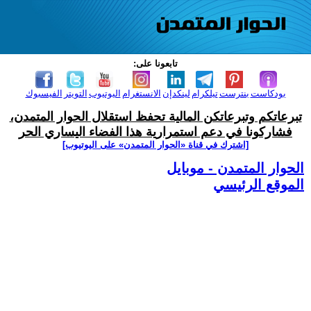
تابعونا على:
بودكاست
بنترست
تيلكرام
لينكدإن
الانستغرام
اليوتيوب
التويتر
الفيسبوك
تبرعاتكم وتبرعاتكن المالية تحفظ استقلال الحوار المتمدن،
فشاركونا في دعم استمرارية هذا الفضاء اليساري الحر
[اشترك في قناة ‫«الحوار المتمدن» على اليوتيوب]
الحوار المتمدن - موبايل
الموقع الرئيسي