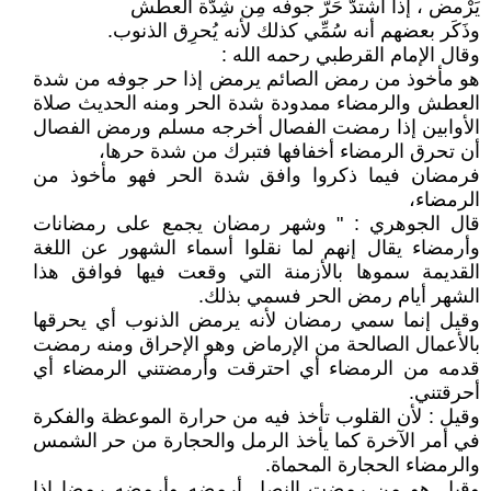
يَرْمض ، إذا اشتدّ حَرّ جوفه مِن شِدّة العطش
وذَكَر بعضهم أنه سُمِّي كذلك لأنه يُحرِق الذنوب.
وقال الإمام القرطبي رحمه الله :
هو مأخوذ من رمض الصائم يرمض إذا حر جوفه من شدة
العطش والرمضاء ممدودة شدة الحر ومنه الحديث صلاة
الأوابين إذا رمضت الفصال أخرجه مسلم ورمض الفصال
أن تحرق الرمضاء أخفافها فتبرك من شدة حرها،
فرمضان فيما ذكروا وافق شدة الحر فهو مأخوذ من
الرمضاء،
قال الجوهري : " وشهر رمضان يجمع على رمضانات
وأرمضاء يقال إنهم لما نقلوا أسماء الشهور عن اللغة
القديمة سموها بالأزمنة التي وقعت فيها فوافق هذا
الشهر أيام رمض الحر فسمي بذلك.
وقيل إنما سمي رمضان لأنه يرمض الذنوب أي يحرقها
بالأعمال الصالحة من الإرماض وهو الإحراق ومنه رمضت
قدمه من الرمضاء أي احترقت وأرمضتني الرمضاء أي
أحرقتني.
وقيل : لأن القلوب تأخذ فيه من حرارة الموعظة والفكرة
في أمر الآخرة كما يأخذ الرمل والحجارة من حر الشمس
والرمضاء الحجارة المحماة.
وقيل هو من رمضت النصل أرمضه وأرمضه رمضا إذا