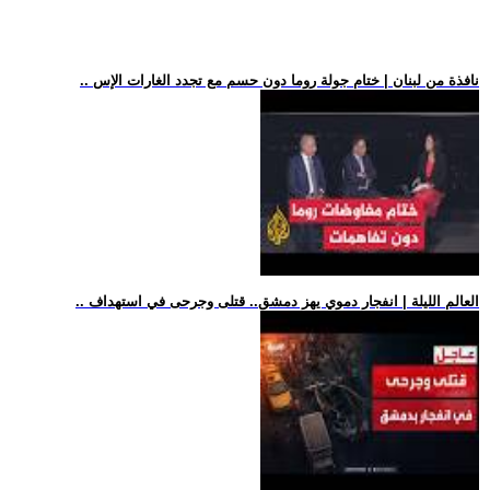
.. نافذة من لبنان | ختام جولة روما دون حسم مع تجدد الغارات الإس
.. العالم الليلة | انفجار دموي يهز دمشق.. قتلى وجرحى في استهداف