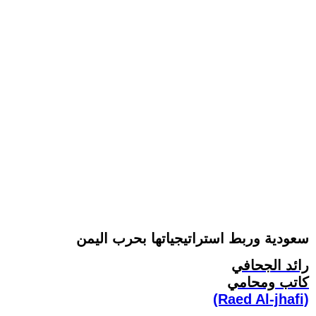
سعودية وربط استراتيجياتها بحرب اليمن
رائد الجحافي
كاتب ومحامي
(Raed Al-jhafi)