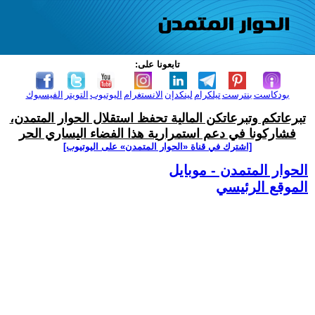
تابعونا على:
بودكاست
بنترست
تيلكرام
لينكدإن
الانستغرام
اليوتيوب
التويتر
الفيسبوك
تبرعاتكم وتبرعاتكن المالية تحفظ استقلال الحوار المتمدن،
فشاركونا في دعم استمرارية هذا الفضاء اليساري الحر
[اشترك في قناة ‫«الحوار المتمدن» على اليوتيوب]
الحوار المتمدن - موبايل
الموقع الرئيسي