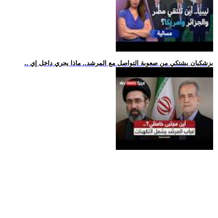
.. بزشكيان يشتكي من صعوبة التواصل مع المرشد.. ماذا يجري داخل إي