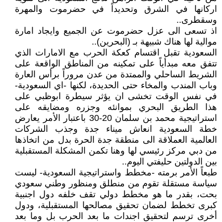
اركانها في الشرق وتحديداً في حضرموت والمهرة
وسقطرى..
اذ تسعى الى عزل حضرموت عن الجميع وايجاد امارة
موالية لها هناك شبيهة بـ (البحرين)..
السعودية تقبل اقتسام كعكة الحرب مع الامارات الذي
تتفق معه مبدأياً على تمكينه من المناطق الواقعة على
الشريط الساحلي والممتدة من عدن مروراً برأس العارة
وباب المندب والمخاء حتى الحديدة، لكنها -اي السعودية-
في نفس الوقت تخشى ان يؤثر سيطرة ابوظبي على
هذا الطريق البحري بموانئه وجزره ومضايقه على
استراتيجية محمد بن سلمان 20-30 باعتبار الأمر يعارض
خطة السعودية انعاش ميناء جدة وجذب الشركات
العالمية العملاقة الى منطقة جدة الحرة بدل من اتخاذها
من دبي مركز رئيسي لها وهنا تكمن المشكلة المستقبلية
بين الدولتين حليفتي اليوم..
طبعاً الأمر برمته -مخطط واستراتيجية السعودية- ليست
سياسة مستقلة تقوم من منطلق ومنظور وطني سعودي
بحت، بقدر ما هو مخطط دولي تقف خلفه دول اجنبية
كبرى تخطط لضمان تحقيق مصالحها المستقبلية، ودول
أخرى ترسم لتحقيق اجندات ما بعد الحرب بل وما بعد