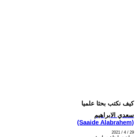
كيف نكتب بحثا علميا
سعدي الابراهيم
(Saaide Alabrahem)
2021 / 4 / 29