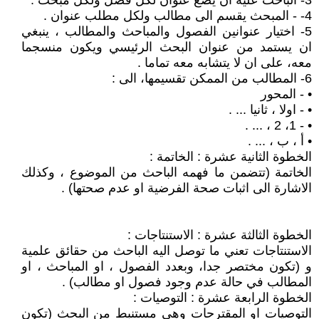
3- الباحث عليه ان يضع عنوان لكل فصل ولكل مبحث .
4- - المبحث يقسم الى مطالب ولكل مطلب عنوان .
5- اختيار عنوانين الفصول والمباحث والمطالب ، ينبغي
ان يستمد من عنوان البحث الرئيسي ويكون منسجما
معه، على ان لا يتشابه معه تماما .
6- المطالب من الممكن تقسيمها، الى :
• - المحور
• - اولا ، ثانيا ... .
• - 1، 2 ، ... .
• أ ، ب ، ... .
الخطوة الثانية عشرة : الخاتمة :
الخاتمة (تتضمن ما فهمه الباحث من الموضوع ، وكذلك
الاشارة الى اثبات صحة الفرضية او عدم صحتها) .
الخطوة الثالثة عشرة : الاستنتاجات :
الاستنتاجات تعني ما توصل اليه الباحث من حقائق علمية
و (تكون مختصر جدا، وبعدد الفصول ، او المباحث ، او
المطالب في حالة عدم وجود فصول او مطالب) .
الخطوة الرابعة عشرة : التوصيات :
التوصيات او المقترحات وهي مستنبط من البحث (تكون