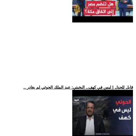
.. قابل للجدل | ليس في كهف.. البخيتي: عبد الملك الحوثي لم يغادر