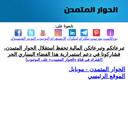
تابعونا على:
بودكاست
بنترست
تيلكرام
لينكدإن
الانستغرام
اليوتيوب
التويتر
الفيسبوك
تبرعاتكم وتبرعاتكن المالية تحفظ استقلال الحوار المتمدن،
فشاركونا في دعم استمرارية هذا الفضاء اليساري الحر
[اشترك في قناة ‫«الحوار المتمدن» على اليوتيوب]
الحوار المتمدن - موبايل
الموقع الرئيسي