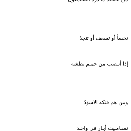
تخسأ أو تسعف أو تنجدُ
إذا أنـصب من حمـم بطشه
ومن هم فتكه الاسوَدُ
تسـامـيت أيـار في واحـد