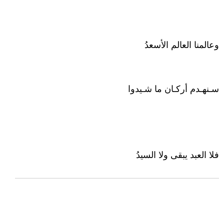
وعالمنا العالم الأسعدُ
سـنهـدم أركـان ما شـيدوا
فلا العبد يبقى ولا السيدُ