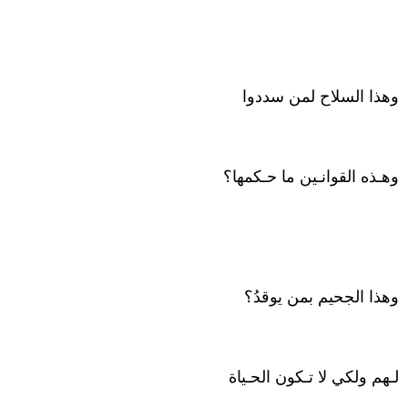
وهذا السلاح لمن سددوا
وهـذه القوانـين ما حـكمها؟
وهذا الجحيم بمن يوقدُ؟
لـهم ولكي لا تـكون الحـياة