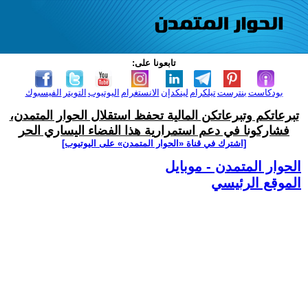
تابعونا على:
بودكاست
بنترست
تيلكرام
لينكدإن
الانستغرام
اليوتيوب
التويتر
الفيسبوك
تبرعاتكم وتبرعاتكن المالية تحفظ استقلال الحوار المتمدن،
فشاركونا في دعم استمرارية هذا الفضاء اليساري الحر
[اشترك في قناة ‫«الحوار المتمدن» على اليوتيوب]
الحوار المتمدن - موبايل
الموقع الرئيسي