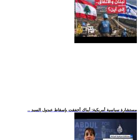
.. مستشارة سياسية أمريكية: أيباك أخفقت بإسقاط عبدول السيد