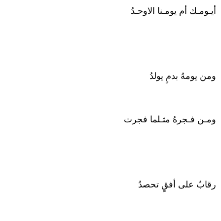
أيـومـك أم يومـنا الاوحـدُ
ومن يومهُ بدمٍ يولدُ
ومـن فـجرهُ مثـلما فجرت
رقابُ على أفقٍ تحصدُ