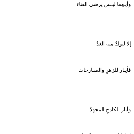
وأيـهما ليـس يرضى الفناء
إلا ليولدُ منه الغدُ
فأيـار للزهرِ والصـارحات
وأيار للكادحِ المجهدُ