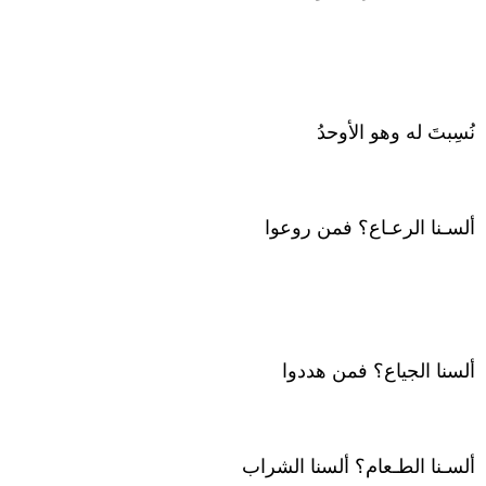
نُسِبتَ له وهو الأوحدُ
ألسـنا الرعـاع؟ فمن روعوا
ألسنا الجياع؟ فمن هددوا
ألسـنا الطـعام؟ ألسنا الشراب