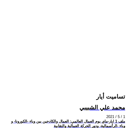
تساميت أيار
محمد علي الشبيبي
2021 / 5 / 1
ملف 1 ايار-ماي يوم العمال العالمي: العمال والكادحين بين وباء -الكورونا- و
وباء -الرأسمالية- ودور الحركة العمالية والنقابية