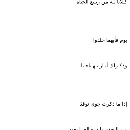
كـلانا لـه من ربـيع الحياة
يوم فأيهما خلدوا
وذكـراك أيـار تـهـتاجـنا
إذا ما ذكرت جوى توقدُ
من الـحقد ما ذره الطـامعون