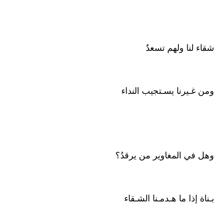
شقاء لنا ولهم تسعدٌ
ومن غـيرنا يسـتجيب النداء
وهل في المغاوير من يرقدُ؟
بـناة إذا ما هـدمـنا الشـقاء