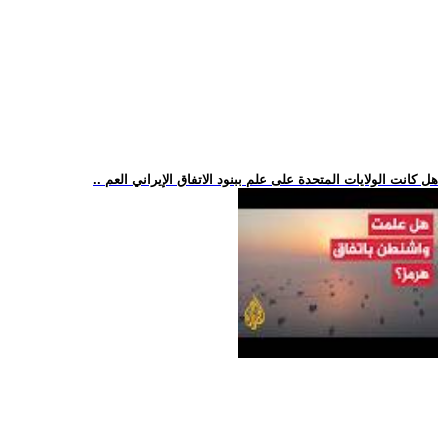
.. هل كانت الولايات المتحدة على علم ببنود الاتفاق الإيراني العم