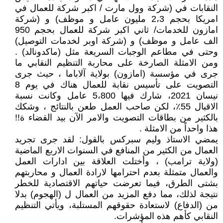
النقابات في (شركة وول مارت / اكبر شركة للعمال في
امريكا بحجم 2،3 مليون عامل و موظف) و (شركة
امازون للخدمات/ ثاني اكبر شركة للعمال بحجم 950
الف عامل و موظف) و (شركة اوبر لخدمات التوصيل)
وحتى في مطاعم الوجبات السريعة مثل (ماكدونالد) .
ومن الامثلة الصارخة على محاربة التنظيم النقابي ما
جرى في مؤسسة (امازون) بولاية آلاباما ، حيث جرى
التصويت على تأسيس نقابة للعمال هناك في يوم 8
نيسان 2021، شارك فيها 5،800 عامل وكانت نسبة
الاقبال 55٪، لكن صاحب العمل طعن بالنتائج ، وشكك
بالكثير من بطاقات التصويت والامر الآن بيد القضاء ة!!
هذا واحداً من الامثلة .
يمضي الاستاذ وليم سبركس بالقول: لقد جرى تجريد
العمال من الكثير من المنافع في السنوات الاربع الماضية
(ولاية ترامب) ، وأختلت العلاقة بين ادارات العمل
والعمال متمثلة بعدم احترامها لارادة العمال و محاربتهم
بشتى الطرق، فيما تعرضت حياتهم الاقتصادية للخطر
نتيجة لذلك، مما دفع المزيد من العمال ل (الهجوم) بدلا
من (الدفاع) لاستعادة حقوقهم المستلبة، ويأتي التنظيم
النقابي كأهم هذه المؤشرات.