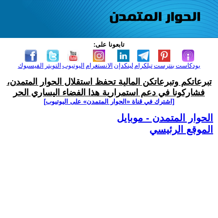
تابعونا على:
بودكاست
بنترست
تيلكرام
لينكدإن
الانستغرام
اليوتيوب
التويتر
الفيسبوك
تبرعاتكم وتبرعاتكن المالية تحفظ استقلال الحوار المتمدن،
فشاركونا في دعم استمرارية هذا الفضاء اليساري الحر
[اشترك في قناة ‫«الحوار المتمدن» على اليوتيوب]
الحوار المتمدن - موبايل
الموقع الرئيسي