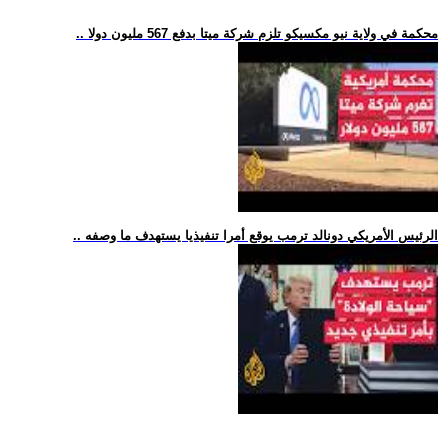
.. محكمة في ولاية نيو مكسيكو تلزم شركة ميتا بدفع 567 مليون دولا
.. الرئيس الأمريكي دونالد ترمب يوقع أمرا تنفيذيا يستهدف ما وصفه