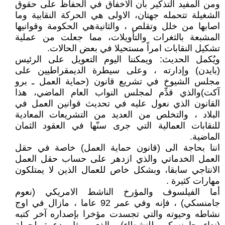
ومن المفيد التذكير بأن الاخفاق في الحفاظ على حقوق
الشغيلة تتحمله جهتان، الاولى هي الحركة النقابية وما
اصابها من خلل وتقلص ، والثانيةهي الحكومة وقوانيها
المشبعة بالثغرات والتأويلات، مما جعلت من عملية
تشكيل النقابات امراً مستحيلا في بعض الحالات.
ويُكمل الحديث: ويمكننا اليوم التعويل على الرئيس
(بايدن) وإدارته ، وعلى سيطرة الديمقراطيين على
مجلس الشيوخ في تشريع قانون (حماية العمل ـ برو
آكت)والذي قدِّم لمجلس النواب العام الماضي، هذا
القانون الذي نعول عليه في تحديث قوانين العمل في
البلاد ، والتخلص من العديد من التشريعات المعادية
للنقابات العمالية التي جرى سنّها في العقود الثمان
الماضية.
اننا بحاجة الى (قانون حماية العمل) خاصة في حقل
العمل الخدماتي والذي ازدهر على حساب حقل العمل
الانتاجي سابقا، وبشكل خاص للعمال الذين لا يمتلكون
مهارات كثيرة .
أما الفيلسوف والمؤرخ الناشط الامريكي (نعوم
جامنسكي) ، فإنه وفي عمر 92 عاما ، مازال في اوج
نشاطه وحيوته والتي تجسدت مؤخرا بإصداره آخر كتبه