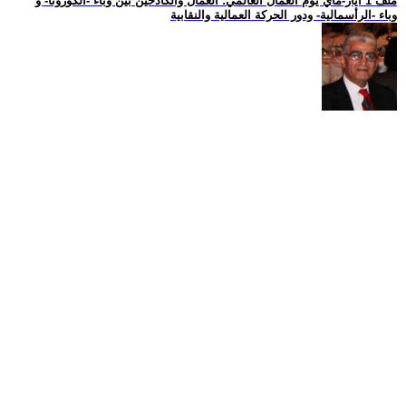
ملف 1 ايار-ماي يوم العمال العالمي: العمال والكادحين بين وباء -الكورونا- و
وباء -الرأسمالية- ودور الحركة العمالية والنقابية