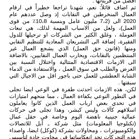
افضل من قريناتها .
ثم اضاف قائلاً: نعم، شهدنا تراجعا خطيراً في ارقام
العمال المنخرطين في النقابات إذ وصل عددهم عام
2020 الى (7،2 مليون عامل وبنسبة 10،8٪ من قوى
العمل)، ولعل من الاسباب المهمة لذلك، هي تبعات
العوملة ، وغلق الكثير من الشركات او ترحيلها للدول
الفقيرة، إضافة الى التشريعان المعادية للتنظيم النقابي
ومنها (قانون حق العمل) الذي يشجع العمال غير
المنتظمين بالنقابات، ويحارب العمال النقابيين، بالاضافة
الى الازمات الاقتصادية المتتالية واختلال النسبة بين
العرض والطلب في سوق العمل ، والاستفادة من الدماء
الشابة العطشى للعمل حتى باجور اقل من الاجيال التي
سبقتها .
لكن، هذه الازمات احدثت طفرة في الوعي ايضا تجلى
في التطور النوعي بكفاءة العمال ، مما منحهم امتيازات
في تحدي بعض ارباب العمل الذين كانوا يعاملون
اسلافهم كآلات وليس كبشر، وهذا تجلى في حركات
عمالية جنينية ناهضة اليوم وخاصة في حقل عمال
(تكنلوجيا المعلومات) مثل شركة ـ آبل للاتصالات
والكومبيوترات ، ومحاولات بشركة (كوكل) ايضا، واصداء
هذه التحركات تجد انعكاساتها في محاوت جادة لتأسيس