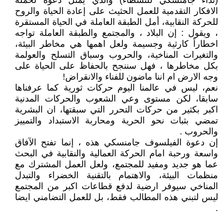
(نداء جامنسكي للنشطاء) والذي يمثل دعوة لحملة
الافكار التقدمية للعمل الحثيث على إعادة الحياة والروح
للحركة النقابية، أمل الطبقة العاملة في الحياة المستقرة
، ويقول : إن البلاد ، والمجتمع والطبقة العاملة تواجه
اخطاراً كارثية وجسيمة ولعل اهمها هي مخاطر البيئة،
والتغيرات المناخية، والحروب وسباق التسلح والعولمة
بكل مخاطرها ، فهل سننجح بالحفاظ على الحياة على
وجه الارض ام اننا ماضون للفناء والانقراض!
نعم، ليس في عالمنا اليوم حركات ثورية كما عرفناها
سابقا، لكن مستوى وعي الشعوب والحركات المدنية
اكبر بكثير من حركات التحرر التي سبقتها، ان البشرية
تمضي بثبات نحو الحرية ومحاربة الاستبداد والتمييز
والحروب .
إن دعوة الفيلسوف جامنسكي هذه ، إنما تفتح الآفاق
واسعة ورحبة امام الحركة العمالية والنقابية في البحث
عما هو جديد ومفيد للمجتمع، ولعل العمل المشترك مع
منظمات البيئة، والاهتمام بالتقنية الخضراء والتبدل
المناخي سيوفر ارضية لدفع قطاعات اكبر من المجتمع
ليس لتبني هذه المطالب فقط، بل للعمل التضامني ايضا
.