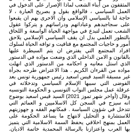
المثقفون من أبناء الشعب لماذا الإصرار على الدخول في
العمل السياسي ، فالواقع بقول و بصريح العبارة ، لا
حاجة لنا بالسياسي الإسلامي وان الاحرى بهم ان يقبعوا
على سجاجيدهم وعباداتهم ودراساتهم و يتركوا عقول
الشعب تعمل لتبدع في مواجهة الحياة الواسعة و اللحاق
بالتطور العلمي بدل ان يقف السياسي الإسلامي يلاحق
أمور و حاجيات المجتمع مع فتافيت و توافه الحياة لسلوك
افراد المجتمع التي يفترض ان يتم السيطرة عليها
بالقانون و الامن الداخلي الذي وضعت مواده في الدستور
الذي استل معانيه و احكامه من الدستور الذي انهلت
مواده من القرءان الكريم . هذا الاعتراض طرحه بجرأة
غير مسبقة السيد قيس اسعيد رئيس جمهورية تونس بعد
الفوضى التي سببها الإسلام السياسي وتدخلاته في
عرقلة عمل مجلس النواب التونسي و الحكومة التونسيه
وقال (أواخر شهر تموز 2021) السيد قيس اسعيد بوضوح
انه سيزج في السجن كل الاسلاميين و العمائم التي
تتدخل في شؤون السياسة . فمكانهم الفقه و جهوزيتهم
للاستشارة و التحليل لانتهاج ما يساعد الحكومة على
العمل بمنهج اخلاقي يحفظ السمة الاسلامية التي يتميز
بها العرب واعتزازنا بالرسالة المحمدية خاتمة الاديان.