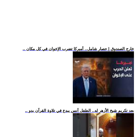
.. خارج الصندوق | حصار شامل.. أميركا تضرب الإخوان في كل مكان
.. بعد تكريم شيخ الأزهر له.. الطفل أنس يبدع في تلاوة القرآن بدو