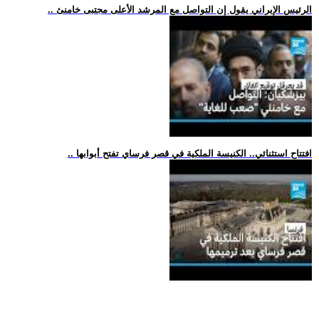
.. الرئيس الإيراني يقول إن التواصل مع المرشد الأعلى مجتبى خامنئ
.. افتتاح استثنائي.. الكنيسة الملكية في قصر فرساي تفتح أبوابها