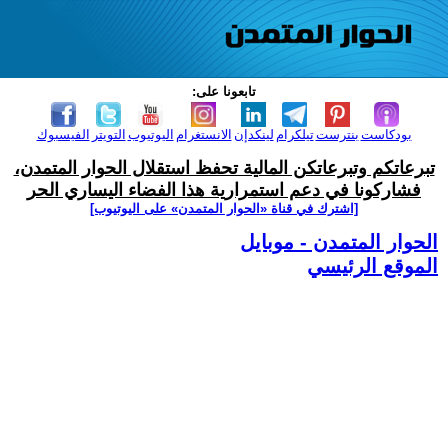
تابعونا على:
بودكاست
بنترست
تيلكرام
لينكدإن
الانستغرام
اليوتيوب
التويتر
الفيسبوك
تبرعاتكم وتبرعاتكن المالية تحفظ استقلال الحوار المتمدن،
فشاركونا في دعم استمرارية هذا الفضاء اليساري الحر
[اشترك في قناة ‫«الحوار المتمدن» على اليوتيوب]
الحوار المتمدن - موبايل
الموقع الرئيسي