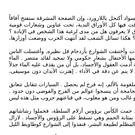
ال، الناس تنتظر اليوم المأمول لخلاصها، حتى جاء الثامن من آب عام (1988) ليعلن أن السواد أكتحل باللازورد، وإن الصفحة المشرقة ستفتح آفاقاً
ت فيها كل الأوراق الندية، تحت عناوين وشعارات قومية
ق لا يعرفون هل من مدى لرغبة هذا الشخص في الإبادة ؟
ى؟ هكذا تسائل الشعب لقد أنتهت الحرب ووضعت أوزارها،
دون وعي يذكر، إفترشت الساحات والباحات وأختنقت الشوارع بأزدحام قل نظيره, وأغتسلت الناس
 الأحتفال بشعار حكومي ولا تمجيد لقائد منتصر . الماء
 أدمت العقول والأجساد، بل أن من يقذف عليه الماء جذلاً
ا ينم عن دقة في الأداء . إهتزت الأبدان دون موسيقى،
ومة بالألم، إنه فرح لم يحصل . السيارات تتقابل تتعانق
الجامحة أن ينسجوا عوالم من الفرح والفوضى دون حدود .
ن هو غالب ومن هو مغلوب، في قناعتهم حروب مثل هذه ليس
، إذ حمت الكأس برؤوس أزلام السلطة، فحملوا رشاشاتهم
ذه بمثابة الحمم وهي تسقط على الرؤوس والأجساد . لازال
لمظلم لطبيعة البشر، فنفذوا إلى الشوارع كوطاويط الليل