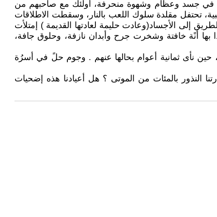
ون في جسد وعظام وشهوة منحرفة، أولئك مع صاحبهم من
بية، تحتفل مقلدة سلوك اللعب بالنار، وسقطت الاطلاقات
ريق إلى الأجساد(وعادت حليمة لعادتها القديمة ) إمتلأت
بها أنًة خافتة وشخرت جرح وأبدان نازفة، وحلوق جافة،
حين نأى ثمانية أعوام بحالها عنهم . وجوم حلً في أسرُة
ا النذور بالمئات من الموتى ؟ هل أعيادنا هذه إضحيات