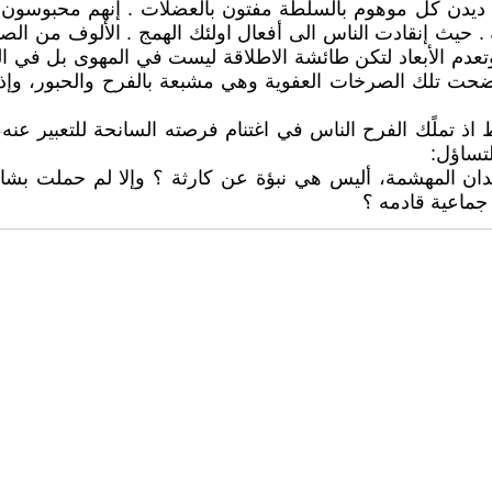
ا ديدن كل موهوم بالسلطة مفتون بالعضلات . إنهم محبوس
 حيث إنقادت الناس الى أفعال اولئك الهمج . الألوف من الص
تعدم الأبعاد لتكن طائشة الاطلاقة ليست في المهوى بل في الط
حت تلك الصرخات العفوية وهي مشبعة بالفرح والحبور، وإذا 
 تملًك الفرح الناس في اغتنام فرصته السانحة للتعبير عنه، 
تساؤل:
ن المهشمة، أليس هي نبؤة عن كارثة ؟ وإلا لم حملت بشارتن
 جماعية قادمه ؟