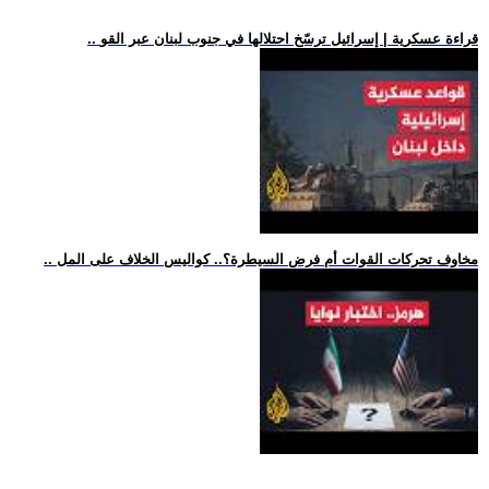
.. قراءة عسكرية | إسرائيل ترسّخ احتلالها في جنوب لبنان عبر القو
.. مخاوف تحركات القوات أم فرض السيطرة؟.. كواليس الخلاف على المل