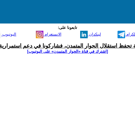
تابعونا على:
لكرام
لينكدإن
الانستغرام
اليوتيوب
ية تحفظ استقلال الحوار المتمدن، فشاركونا في دعم استمرارية 
[اشترك في قناة ‫«الحوار المتمدن» على اليوتيوب]