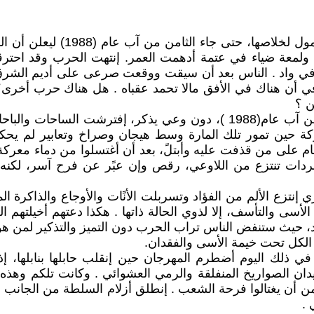
أنتهت ثمان سنوات والحال هو الح
 ولمعة ضياء في عتمة أدهمت العمر. إنتهت الحرب وقد احترق
يس في واد . الناس بعد أن سيقت ووقعت صرعى على أديم الشر
في أن هناك في الأفق مالا تحمد عقباه . هل هناك حرب أخر
ن ؟
وحين خرجت الناس بعد أن طفأت جهنمها في مساء الثامن من آب عام(1988 )، 
ة حين تمور تلك المارة وسط هيجان وصراخ وتعابير لم يحكمها
مام على من قذفت عليه وأبتلً، بعد أن أغتسلوا من دماء معركة
ردات تنتزع من اللاوعي، رقص وإن عبًر عن فرح آسر، لكنه ل
 الألم من الفؤاد وتسربلت الأنًات والأوجاع والذاكرة الملغ
سى والتأسف، إلا لذوي الحالة ذاتها . هكذا دعتهم أخيلتهم 
جديد، حيث ستنفض الناس تراب الحرب دون التميز والتذكير لم
الكل تحت خيمة الأسى والفقدان.
كن في ذلك اليوم أضطرم المهرجان حين إنقلب حابلها بنابلها
وعيدان الصواريخ المنفلقة والرمي العشوائي . وكانت تلكم وه
ن أن يغتالوا فرحة الشعب . إنطلق أزلام السلطة من الجانب ا
 .