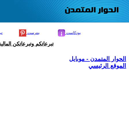
بودكاست
بنترست
تي
تبرعاتكم وتبرعاتكن المال
الحوار المتمدن - موبايل
الموقع الرئيسي