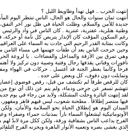
إنتهت الحرب .. فهل تهدأ وطاويط الليل ؟
جديدة للأمن والسلام، وظلت الحياة في ظل نور آخر النفق،
وطنية هتلرية، عفترية، عنترية . كان الناس في واد والرئ
رغم السكون المؤقت كان الإنذار يتربص كل نأمة أو حركة، 
وكانت بمثابة القدر الرحيم التي جادت به السماء على العراقيي
وهي تمرق بين الأزقة والمداخل والفضاءات . يا لروعة الحرك
نافورات وقناني يقذفها رجال وفتية وصبية دون تركيز ولا أهت
فرحاً وكأنما بعطر الجنة قد أغتسل . حركات في الهواء ومف
وتمايلت دون دفوف، كل وبعض على حده .
كان للرقص طرقاً لم تكتشف من قبل، رقص فوضوي إعصاري إنتزع
تتهشم تسفر عن جرحى ودماء، ولم ينم عن ذلك أي نوع من الأ
لقد إنتهت النائرة وحلّت المشكلة، ولابد من رجاء في يوم 
فيها منتصر إطلاقاً . مطحنة شعوب، ليس فيهم قاهر ومقهور، 
الميدان اليوم هو إنطلاق الحياة نحو السلامة والأمان، ول
الأوتوماتيكية ليشعلوا السماء ناراً بمذنبات حمراء وصفراء 
الفرح يداعب الناس بشفافية ورقة، ولكن ككل مرة لابدّ لهم م
الذي يغشى بصره وتعميه الأنوار الباهرة ويحزنه الفرح التلقائي