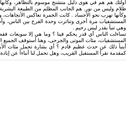
أولئك هم هم في هوى ذليل متشنج موسوم بالتظاهر، وكأنه
ظلام وليس من نور. هم الجانب المظلم من الطبيعة البشرية .
وكأنها تهرب نحو الأجساد . كانت الخمرة تعاكس الأتجاهات، و
المستشفيات مرة أخرى وتناثرت وحدة الفرح بين الناس، وأض
وهي تنبأ بقدر ليس رحيم .
تساءلت الناس أي قدر يحكم فينا ؟ وما هي إلا سويعات فقط اذ
المستشفيات، مئات الموتى والجرحى، وهنا أستوقف الجميع ال
أينبأ ذلك عن حدث عظيم قادم ؟ أي بشارة تحمل مئات الأبدا
كمقدمة تقرأ المستقبل القريب، وهل تحمل لنا أنباءاً عن إبادة