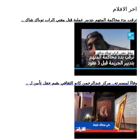
اخر الافلام
.. ترقب بدء محاكمة المتهم بتدبير عملية قتل مغني الراب توباك شاك
.. وفاءً لمسيرته.. مركز عبدالرحمن كانو الثقافي يقيم حفل تأبين ل