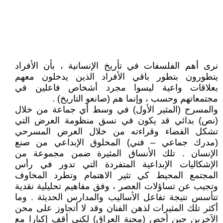
نرى أهم الفلسفات في تأريخ الإنسانية ، بأن الأفراد
يتطورون بتطور باقي الأفراد الذين يدخلون معهم
بعلاقات واعية ليسوا مجرد أشخاص فاعلين في
مجتمعاتهم وحسب ، وإنما هم (صانعو التاريخ) .
والمسرح (المثير الأول) في وسط أي جماعة من خلال
(نص) بدائي قد يكون في نسق منظومة العرض التي
تشكل الفضاء وقراءته من خلال العرض المسرحي
(مدرك جماعي – فني) المخلوق الإبداعي من صنع
الإنسان . تلك الأنساق المثيرة ضمن مجموعة من
الإشكاليات الإبداعية المتفردة التي تدور في رأس
المجتمع المحيط كي تثير الاهتمام وتطرد المخاوف
وتجيب عن تساؤلات العصر ، وفق مفاهيم تحليلية نقدية
تتأسس نتيجة تفاعل الأساليب والمدارس الحديثة . وما
أكثر تلك المثيرات لذهن الفنان وقد لا أتجاوز على محن
الآخرين حين أخص (محنة العراق) لكني أقف إكبارا مع