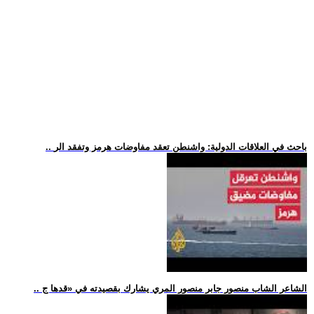
.. باحث في العلاقات الدولية: واشنطن تعقد مفاوضات هرمز وتفقد الر
.. الشاعر الشاب منصور جابر منصور المري يشارك بقصيدته في «قدها ج