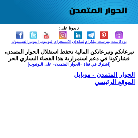
تابعونا على:
بودكاست
بنترست
تيلكرام
لينكدإن
الانستغرام
اليوتيوب
التويتر
الفيسبوك
تبرعاتكم وتبرعاتكن المالية تحفظ استقلال الحوار المتمدن،
فشاركونا في دعم استمرارية هذا الفضاء اليساري الحر
[اشترك في قناة ‫«الحوار المتمدن» على اليوتيوب]
الحوار المتمدن - موبايل
الموقع الرئيسي