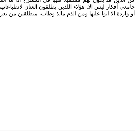
من الذين قد يكون لهم مستقبلا طيبا في المسرح اذا ما اس
جامعي أفكار ليس الا. هؤلاء اللذين يطلقون العنان لانطباعاته
أو واردة الا اتوا عليها ومن الذم مالذ وطاب، منطلقين من تعر