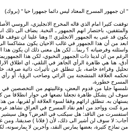
" ان جمهور المسرح المعتاد ليس دائما جمهورا حيا " (بروك)
توقفت كثيرا امام الذي قاله المخرج الانجليزي، الروسي الأصل
والمثقفين، باختصار انهم الجمهور ـ النخبة. يضاف الى ذلك
يكون قد عنى به الجمهور الانجليزي !! وهنا علينا ان نتوقف 
ابعد من أن هذا الجمهور في غالب الاحيان يكون مشاكسا الى 
واسئلته وفرضياته ؟ ربما... لكن هل معنى ذلك ان يكون هذا ا
الرغم من ان لدينا ذات الجمهور النخبوي، لكن هذا الجمهوريم
أدق، هنا هي ظاهرة الرأي الجاهز في التلقي، اي اطلاق الاراء
تحليل وقراءة خاصة، بل تنطلق عن تأثيرات ذاتية صرفة، خار
تحكمه العلاقة المتشجنة بين الرائي وصاحب الرؤيا، أو رأي 
المسرح خطورة،
نلمسها جليا من قدوم البعض، وغالبيتهم من التخصصين في ال
سوف لن يشكل ظاهرة تجعلنا نضعها في حوار انطلاقا من كون 
يستهان به. تنطلق ارائهم وفقا لسوء العلاقة أو لقربها، من هذا 
مرة كنت وواحد من اهم نقاد المسرح في العراق نشاهد عرضا
استفسرت من الناقد: هل سيكتب في العرض؟ وهل سيشير الى
أجاب: لا سوف لن أشير الى ذلك، لأن ( فلانا ) صديقنا، ومن
من نماذج كثيرة، بعضها يمارس النقد، وآخرين لا يمارسونه، ل