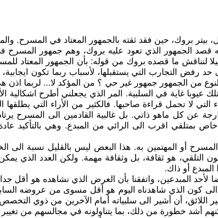
، بيتر بروك، حين فقد ثقته بالجمهور المعتاد في المسرح. وال
 انه قصد الجمهور الذي تعود عليه بروك، وهم جمهور المسرح 
قليلا لنناقش ما قصده بروك من قوله: بأن الجمهور المعتاد لل
حد رفض التجارب التي يستقبلها، لأسباب ربما تكون ايجابية، 
لنوع من الجمهور جمهور غير حي ؟ من المؤكد لا... لربما اذن 
تلك عيوبا غاية في السلبية. المر الذي يجعلني أطرح اشكالية 
 التي لا تحمل قراءة صاحبها. فالكثير من الأراء التي يطلقها 
جة عن كل ماهو ذاتي. بل غالبية القادمين الى المسرح يرتاد
خاص بمتلقي اقرب الى الرائي من المبدع. وهي بالتأكيد عادة
مسرح أو المهتمين به. هذا البعض ليس بالقليل نسبة الى الخ
التلقي، هو ثقافة، بل وثقافة مهمة. ولكن العدد الذي يمكن
المبدع أو ذاك.
 لأحد المبدعين، واتفقنا بأن العرض الذي نشاهده هو أقل 
 كون الذي شاهدناه اليوم هو أقل مسوى من عروضه السابق
 غير اللائق، أن أشير الى سلبياته أمام الآخرين من ذوي الت
كنهم أشد خطورة من ذلك، بما يتناولونه في مجالسهم من تغيير 