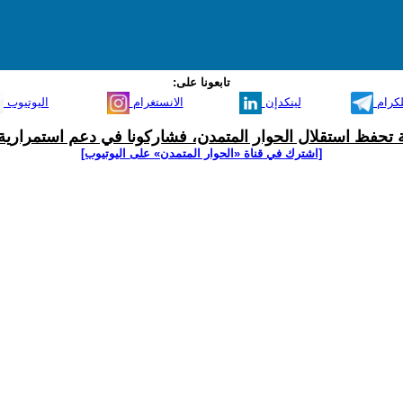
تابعونا على:
لكرام
لينكدإن
الانستغرام
اليوتيوب
ية تحفظ استقلال الحوار المتمدن، فشاركونا في دعم استمرارية 
[اشترك في قناة ‫«الحوار المتمدن» على اليوتيوب]