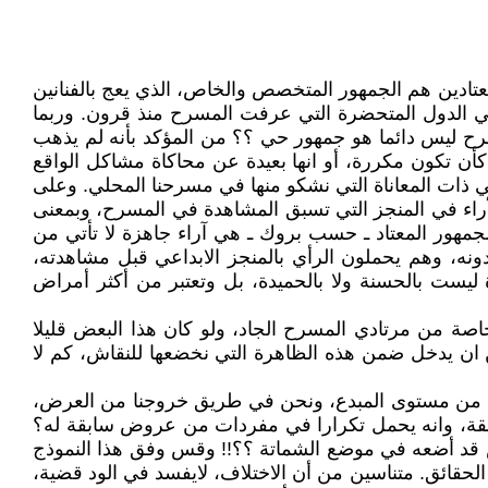
معتادين هم الجمهور المتخصص والخاص، الذي يعج بالفنانين
في الدول المتحضرة التي عرفت المسرح منذ قرون. وربما
مسرح ليس دائما هو جمهور حي ؟؟ من المؤكد بأنه لم يذهب
كأن تكون مكررة، أو انها بعيدة عن محاكاة مشاكل الواقع
هي ذات المعاناة التي نشكو منها في مسرحنا المحلي. وعلى
الأراء في المنجز التي تسبق المشاهدة في المسرح، وبمعنى
الجمهور المعتاد ـ حسب بروك ـ هي آراء جاهزة لا تأتي من
ونه، وهم يحملون الرأي بالمنجز الابداعي قبل مشاهدته،
 ليست بالحسنة ولا بالحميدة، بل وتعتبر من أكثر أمراض
اصة من مرتادي المسرح الجاد، ولو كان هذا البعض قليلا
 ان يدخل ضمن هذه الظاهرة التي نخضعها للنقاش، كم لا
جدا من مستوى المبدع، ونحن في طريق خروجنا من العرض،
ة، وانه يحمل تكرارا في مفردات من عروض سابقة له؟
خصص قد أضعه في موضع الشماتة ؟؟!! وقس وفق هذا النموذج
الحقائق. متناسين من أن الاختلاف، لايفسد في الود قضية،