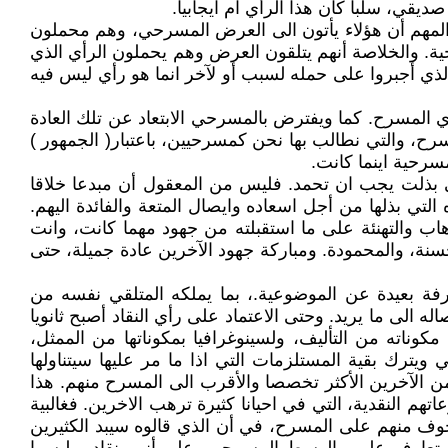
قي، سلبا كان هذا الرأي ام ايجابيا.
 المهم أن هؤلاء يأتون الى العرض المسرحي، وهم محملون
حية. والخلاصة أنهم يتلقون العرض وهم يحملون الرأي الذي
 الذي أجبروا على حمله لسبب أو لآخر انما هو رأي ليس فيه
ي المسرح. كما ويفترض بالمسرحي الابتعاد عن تلك العادة
ح، والتي نطالب بها نحن كمسرحيين، باعتبار( الجمهور )
سرحية اينما كانت.
ي بذلت يجب ان تحمد. فليس من المعقول أن مبدعا خلاقا
 بذلها من أجل اسعاده وايصال المتعة والفائدة اليهم.
هاب والتهنئة على ما استقبلته من جهود مهما كانت، وانت
نة، والمحمودة. ومباركة جهود الآخرين عادة جميلة، حتى
فة بعيدة عن الموضوعية.، بما يملكه المتلقي نفسه من
الى ما يريد. وحتى الاعتماد على رأي النقاد أصبح ثانويا
ناته من التأليف، ولسينوغرافيا بمكوناتها من الممثل،
ي ويترك بقية المستلزمات التي اذا ما مر عليها سيتناولها
من الآخرين الأكثر تخصصا والأقرب الى المسرح منهم. هذا
م النقدية، التي في احيانا كثيرة ترهب الاخرين. فغالبية
ن خوف منهم على المسرح، في أن الذي قالوه سيبد الكثيرين