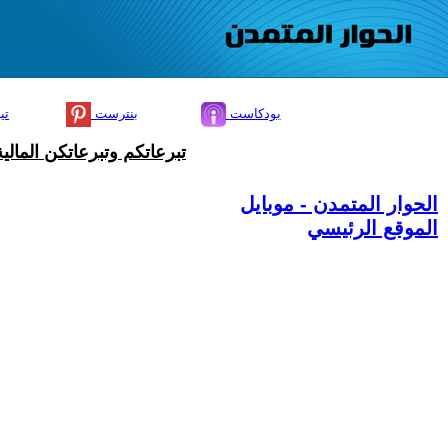
بودكاست
بنترست
تي
تبرعاتكم وتبرعاتكن المال
الحوار المتمدن - موبايل
الموقع الرئيسي