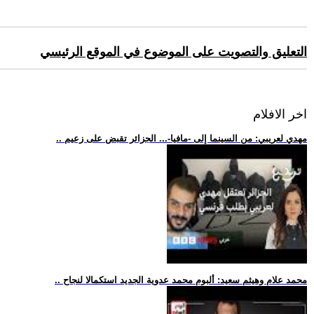
التعليق والتصويت على الموضوع في الموقع الرئيسي
اخر الافلام
.. مهدي لعريبي: من السينما إلى -مافيا-... الجزائر تقبض على زعيم
.. محمد علام وهيثم سعيد: ألبوم محمد عدوية الجديد استكمالا لنجاح