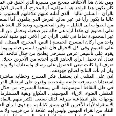
ومن شأن هذا الاختلاف يصحح من مسيرة الذي أخفق في عمل ما.
كأن يكون هذا الواحد هو، المؤلف، أو المخرج، أو الممثل ال
بالرأي – السلبي غالبا – الذي أملته عليهم علاقاتهم المغلوب
غالبا ما يكون رأيا في غير صالح العرض الذي يتلقون. أما المن
من الصواب الى القليل – وغير المحسوس، وبعيد كل البعد ع
على العموم ان هكذا آراء هي حالة غير صحية، وتحمل من السلب
غير المحمودة تماما في تلقي الرأي عن الآخر، فهو مثلبة لا
واحد من أركان المسرح الخمسة ( النص، المخرج، الممثل، الم
على العموم وفي كل الاحوال فأن الجهود المسرحية، ومهما 
يقوم على تأسيس عرض مسرحي يطمح من خلال نتائجه الشتيمة، 
فبدل أن تحمل الرأي الجاهز الذي أخذته من الآخرين خجلا، و
تعرف انها كانت تبغي الحصول على رضاك واسعادك اولا واخيرا
وان لم تأت النتائج لصالح جهودهم.
اذن على المتلقي ان يستقبل فكر المسرح وخطابه مباشرة و
استعدادات معرفية خاصة وشخصية وقدرة على استقبال القراءة ا
في ظل الثقافة الموسوعية التي يمنحها المسرح، من خلال ال
المنظر، الضوء، الازياء، الموسيقى، المكياج وبقية المستلزما
بوجهات نظر انطباعية صرفة. لذلك يسعى الكثير منهم ـالنقاد
الاستقراء لآراء الآخرين الذي يسبق كتاباتهم مع ذوي الرأي ا
النقاد من القراء المهمين وليس لهم علاقة لا من قريب ولا من