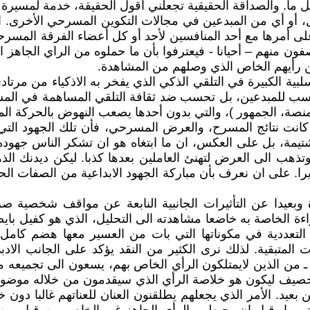
 والصداقة الحقيقية تجعلني أقول الحقيقة، خدمة لمسيرة صدي
اول، أو أي من المبدعين في مجالات التكوين المسرحي الأخرى.
 على أمرها مع أحد المنافسين لأحد أو كل أعضاء الفرقة المسر
صفون منهم – أحيانا - فيعترفوا بأن ما حملوه من الراي الجاهز
ن رأيهم الخاص الذي وصلهم من المشاهدة.
ية الكبيرة في التلقي الذكي الذي يفخر به الاذكياء من مرتاد
تحسب للمبدعين، بل تحسب ضد ثقافة التلقي المساهمة في المسر
نصة، الجمهور )، والتي بدون أحدها يصعب النهوض بالحركة الم
كانت نتائج المسرح، والعرض المسرحي، فأن تلك الجهود الت
بل على العكس، ان ما ابتغاه هو ان تشكر الناس جهوده التي
تذهب الى العرض لتهنئ العاملين بعدها كذبا. ليكن ديدنك الذ
. على ان نعرف بأن مباركة الجهود الابداعية من الصفات الحس
بعيدا عن التأثيرات الجانبية النابعة عن مواقف شخصية صر
لخاصة به خاضعا مشاهدته الى التحليل، الذي هو كفيل بايصاله 
تعددية في مكوناتها التي بات من العسير معها هضم كامل مكو
ت المتبقية. لذلك نرى الكثير من النقد يؤكد على الجانب الادب
 ـ من الذين لايمتلكون الرأي الخاص بهم، يسعون الى تجميعه 
لحصيف ليكون هو خلاصة الرأي الذي سيقدمون من خلاله موضوعاته
 بعيد. الأمر الذي يجعلهم يطلقنون العنان للعناتهم غالبا دو