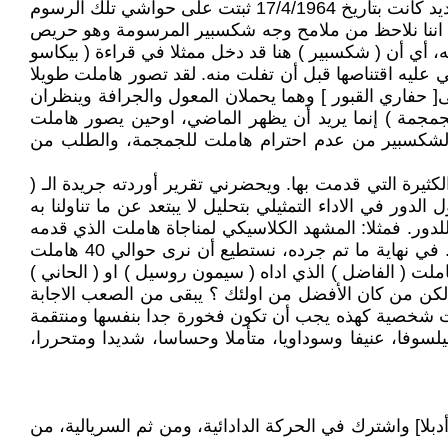
والقراءة الثانية الخاصة التي قدمها ( بيكاسو ) والتي تعج بالعديد من الصور ذات الاضافة باتجاه الجدة التي نهضت بالتفكير الجديد كانت بتاريخ 17/4/1964 ثبتت على حواشي تلك الرسوم
حسب لبيكاسو في قراءته الجديدة اننا نلاحظ من ملامح وجه شكسبير المرسومة وهو حريص
 أي أن ( شكسبير ) هنا قد دخل ممثلا في قراءة ( بيكاسو
ي عليه اقتناصها قبل أن تفلت منه. لقد تصور هاملت طويلا
[ حفاري القبور ] وهما يحملان المعول والجرافة وينظران
جمجمة ) إنما يريد أن يظهر الماضي، اوحين يصور هاملت
غاضب لشكسبير من عدم احترام هاملت للجمجمة، والطلب من
كثيرة التي قدمت بها. ويحضرني تقرير أوردته جريدة الـ (
املت ). فجاء تقريرهم الذي تناول الدور في الاداء التمثيلي بتحليل لا يبتعد عن ما تناولنا به
للدور. فمثلا: المشهد الكلاسيكي لمناجاة هاملت الذي قدمه
( السير لورنس اولفيه ) عام 1948 او ( ديرك جاكوب ) عام 1980 او ( كيفن كلاين ) عام 1990 أو ( ايثان هوك ) عام 2000. في نهاية ما تم جرده، نستطيع أن نرى حوالي 40 هاملت
املت ( الفاضل ) الذي اداه ( سيمون روسيل ) او ( الحاني )
). لكن من كان الأفضل من اولئك ؟ يبقى من الصعب الاجابة
فات شخصية كهذه يجب أن تكون فخورة جدا بنفسها ومنتقمة
لسوفا، عنيفا وسوداويا، متأملا وحساسا، شديدا ومتحررا،
بريتون ] مجلة [ أدبلا] واشترك في الحركة الدادائية، ومن ثم السريالية، من