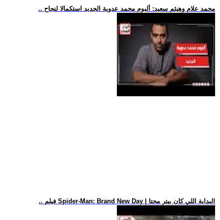
.. محمد علام وهيثم سعيد: ألبوم محمد عدوية الجديد استكمالا لنجاح
.. فيلم Spider-Man: Brand New Day | البداية اللي كان بيتر محتا