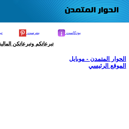
بودكاست
بنترست
تي
تبرعاتكم وتبرعاتكن المال
الحوار المتمدن - موبايل
الموقع الرئيسي