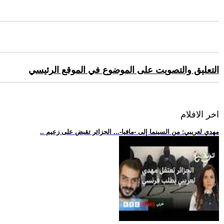
التعليق والتصويت على الموضوع في الموقع الرئيسي
اخر الافلام
.. مهدي لعريبي: من السينما إلى -مافيا-... الجزائر تقبض على زعيم