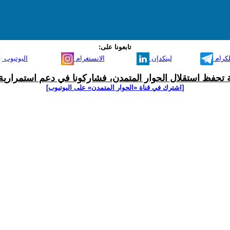
تابعونا على:
لكرام
لينكدإن
الانستغرام
اليوتيوب
ية تحفظ استقلال الحوار المتمدن، فشاركونا في دعم استمرارية 
[اشترك في قناة ‫«الحوار المتمدن» على اليوتيوب]