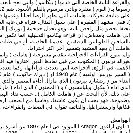
على متابعة تحركات هاملت، التي تظهر الرضا احيانا وعدمها ف
). ففي مشهد [ المقبرة ] على سبيل المثال. فتراه في غاية ا
نحيفا يخطو مثل راقص باليه، وهو يحمل جمجمة [ يوريك ] التي
إلى هاملت بامتعاض. إن قراءة بيكاسو التحليلية انما تكمن
بالساقين الطويلتين الدقيقتين، عديمتا الجاذبية، أو في طي
هاملت أن يعيد المشهد بتفسير آخر اكثر احتراما.
ولم تتنوع القراءآت الاخراجية بتقديم مسرحية ( هاملت ) وانم
الأهمية في الرؤى الاخراجية التي تعددت قراءآتها، وكما تعددت
ابتداء من ( ريتشارد بيرتون ) الذي مازال أداءه المتميز والذي
الذي اداه ( نيكول ويليامسون ) و ( المجنون ) الذي اداه ( م
على ذلك، لأن البحث عن ( هاملت الكامل ) ـ حسب نقاد الهير
وطموحة. فهو يجب أن يكون عاشقا، وقاسيا من الصعب ارضاؤه، 
فكاهيا وارستقراطيا. والقائمة تقول، في الصفات والقراءآت، وا
الهوامش:
1. لوي اراغون on