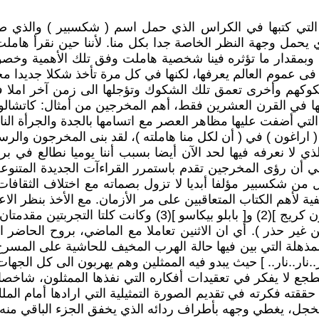
يحمل وجهة النظر الخاصة جدا بكل منا. لأننا حين نقرأ هاملت،
منا، وبمقدار ما تؤثره فينا شخصية هاملت وفق تلك الأهمية و
ى عموم العالم يعرفها، لكنها في كل مرة تأخذ شكلا جديدا مخ
هم وأخرى تعمق تلك الشكوك وتؤجلها الى زمن آخر املا في ا
ها في القرن العشرين فقط، أهم المخرجين من أمثال: كاتشالو
تي أضفت عليها مظاهر العصر مع اتسامها بالجدة والجرأة النا
( اراغون ) في ( أن لكل منا هاملته )، لقد بنى المخرجون والر
ي لا نعرفه فيها لحد الآن أيضا بسبب أننا يوميا نطالع في ب
 في أن رؤى المخرجين تقدم باستمرر القراءآت الجديدة المتنو
 من شكسبير مؤلفا أبديا لا تزول بصماته مع اختلاف الثقافا
ية لأهم الكتاب المتعاقبين على مر الأزمان. مع الأخذ بنظر ال
في الحرية والشجاعة وجرأة الطرح. كالتي كانت عند [ كوردون كري
ر حذر ). أي ان الاثنين تعاملا مع الماضي، بروح الحاضر الذي
لة التي بين فيها حالة الهرب المخيف للحاشية على المسرح ب
ار..نار..نار.. ] حيث يبدو فيه الممثلين وهم يهربون الى كل ال
طجع لا يفكر في تعقيدات أفكاره التي نفذها الممثلون، شاخصا
ققته فكرته في تقديم الصورة التمثيلية التي ارادها أمام المل
جل، يغطي وجهه بأطراف ردائه الذي يخفق الجزء الباقي منه من