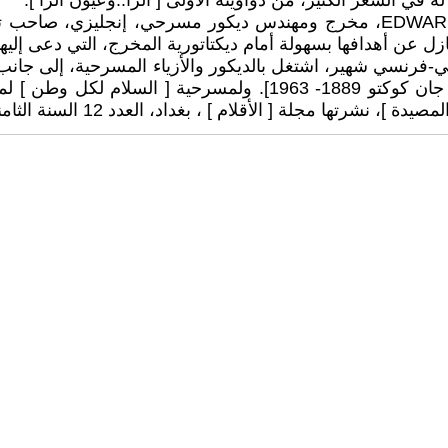
2. إدوارد جودون كريج EDWARD GORDON CRAIG (1872-1966)، مخرج ومهندس دي
ازل عن أهدافها بسهولة أمام ديكتاتورية المخرج، التي دعى إليها
PABLO PICASSO (1881-197، رسام إسباني-فرنسي شهير، اشتغل بالديكور والأزياء ا
ديكور وملابس وأقنعة مسرحية[ انتجونا ] للكاتب الفرنسي [ جان كوكتو
ام ] ، بغداد، العدد 12 السنة الثامنة ، نيسان 1973، ت: صادق الخليلي.