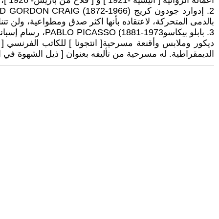
أعماله الروائية [ أنيسية -1921 ] و [ فلاح من باريس- 1926 ]، له في الشعر الكثير، من دواوينه الأولى [ الزا..وعيون الزا ].
بالدمى المتحركة، لاعتقاده بأنها اكثر صدق ومطواعية، ولن تتن
3. بابلو بيكاسو3
الديمقراطية. له مسرحية من تأليفه بعنوان [ ذيل الشهوة في المصيدة ]، نشرتها مجلة [ الأقل