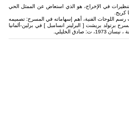
كور مسرحي، إنجليزي، صاحب تنظيرات في الإخراج، هو الذي استعاض عن الممثل الحي
 كريج.
لمسرحية، إلى جانب رسم اللوحات الفنية، أهم إسهاماته في المسرح: تصميمه
 1889- 1963]. ولمسرحية [ السلام لكل وطن ] لمسرح برتولد بريشت [ البرلينر انسامبل ] في برلين-ألمانيا