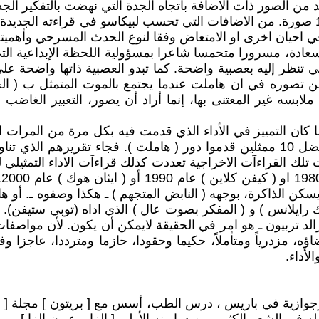
رسوما بـ ( البوم ) متفرد ونادر، مرسوم بالقلم الأسود، ضم 12 صورة. من الاضافات التي ت
ي احيان اخرى او الامتعاض وفقا لنوع الحدث المسرحي وأهميته،
لسعادة، مسرورا متحمسا شاعرا بمسؤولية اللحظة الإبداعية الت
 تنظر إليه بعصبية واضحة. كما تبدو العصبية ذاتها واضحة على
 من تصوره في ان هاملت عندما يجتمع بالموت المتمثل ب ( ال
ات ملابسه غير المعتنى بها، إنما أراد أن يصور، التعبير ال
ا كان التمييز في الأداء الذي قدمت فيه بكل مرة من المرات ال
هيرالد تربيون ) المكتوب من قبل نقادها الذين اختاروا فيه افضل 10 ممثلين قدموا دور ( ه
 تلك القراءآت الاخراجية تعددت كذلك قراءآت الاداء التمثيلي 
 يسكن الذاكرة، بوجهه ( النابض المتجهم ) ـ هكذا وصفوه ـ. أو ه
ارك رايلانس ) و ( المفكر بصوت عال ) الذي اداه (توبي ستيفن
الد تربيون ـ هو امر في الحقيقة لايمكن أن يكون. لأن مواص
مزدرياً ومتأملاً، حكيما وحقودا، حازما ومترددا، عاجزا وفي
لأداء.
l.Arag المولود في العام 1897 من أسرة برجوازية في باريس ، درس الطب، أسس مع [ 