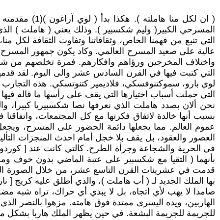
المسرحي الكبير( وليم شكسبير ). وذلك يعني ( هاملت ) الذي 
التي تنبع من فهمنا الخاص، وثقافاتنا وتفاوت الثقافة لكل 
عالية على صعيد المسرح العالمي. وكاد يكون جمهور المسرح ف
واختلاف المخرجين ورؤاهم وافكارهم. فمرة تخلصهم من شكوك
التي كتبت فيها في القرن السادس عشر والى اليوم. لقد قدم
لوي بارو، سموكتنوفسكي، فلاديمير كتنوتسكي. هذه التجارب ال
التي حملت أسباب اختيارها التي يقف على رأسها ما قاله فيها 
نحن ألان بصدد هاملت الذي نعرفها نصا شكسبيريا كبيرا، والذ
بسبب أنها خالدة لاتفاق فكرتها مع كل المجتمعات، واتفاقنا
عموم العالم. مما يجعلها دائمة الحضور على المسرح، ويجعل
العصور والعقود، بل يقف بلا خجل أمام احدث المنجزات التأليف
بأنهما ( التقيا مع شكسبير على عتبة الماضي بدون خوف ومن غي
قدمت في عشرينات القرن التاسع عشر، من خلال الصورة المذه
بها الملك الجديد لـ ( أب هاملت )، والذي أطلق عليه كريج [ ن
صامدا لا يهب لأي اتجاه، بل لا يبدي أي حراك، تراه شبه مض
الهاربين، ويده اليسرى ممتدة فوق هامته. مزهوا بالنصر الذي ح
للجريمة للجريمة البشعة. في حين يظهر الملك هاربا بشكل مخ