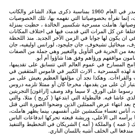
( ان لكل منا هاملته ). هكذا بدأ ( لوي آراغون )(1) مقدمته التي كتبها في الكراس الذي حمل اسم ( شكسبير ) والذي صدر في العام 1960 بمناسبة ذكرى ميلاد الشاعر والكاتب
 إنما نقرأه بخصوصياتنا التي نفهمه بها، تلك الخصوصيات
خصوصياتها. هاملت مسرحية شكسبير الخالدة ، حظيت بمنزلة
تلفا عن كل المرات التي قدمت فيها في اختلاف المكانات
ن يكون لها جوابا في الزمن الآخر الجديد. منذ اللحظة
ف، ميخائيل تشيخوف، جان جليجود، لورانس اوليفيه، جان
بعة من الحرية في التأويل والتغيير وهي جملة من الصفات
سامون مواقفهم ورؤاهم وفق هذا شاؤوا أم أبو.
رامج المسارح في عموم العالم التي تتسابق على تقديمها،
عة لهذه المسرحية ـ الارث الكبير في قاموس المثقفين في
ت والقراءآت. وهكذا نجد أن مؤلفها العظيم يعيش على مر
اعتبار أن على من يقدمها، مخرجا كان أو ممثلا تلزمه دروس
ج ](2) و[ بابلو بيكاسو ](3) وكانت كلتا التجربتين مقدمتان رسوما على الورق. لا سيما وقد وصف [اراغون] التجربتين
 عاشا فيه. فالبطولة التي ابتدعها ( كريج ) مثلا، والتي
عد انتهاء عرض الممثلين الذين وضحوا الصورة التي قتل
جهات، أناس تعساء منكمشين على أنفسهم، بينما يظهر هاملت،
 برأسه الى الأعلى، وريشة قبعته تحركها اندفاعات الناس
ك ( عمه ) والملكة ( أمه ) الشريكان في التخطيط والتنفيذ
دفعا الى الخلف أشبه باللسان الناري.