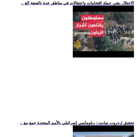
.. الاحتلال يشن حملة اقتحامات واعتقالات في مناطق عدة بالضفة الغ
.. تحقيق لـ-دروب سايت-: دبلوماسي إسرائيلي بالأمم المتحدة جمع مع