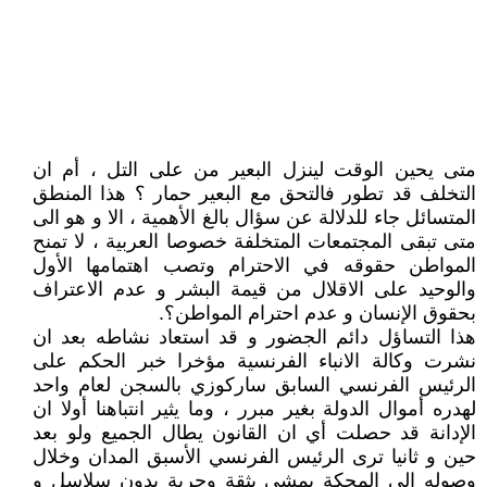
متى يحين الوقت لينزل البعير من على التل ، أم ان
التخلف قد تطور فالتحق مع البعير حمار ؟ هذا المنطق
المتسائل جاء للدلالة عن سؤال بالغ الأهمية ، الا و هو الى
متى تبقى المجتمعات المتخلفة خصوصا العربية ، لا تمنح
المواطن حقوقه في الاحترام وتصب اهتمامها الأول
والوحيد على الاقلال من قيمة البشر و عدم الاعتراف
بحقوق الإنسان و عدم احترام المواطن؟.
هذا التساؤل دائم الجضور و قد استعاد نشاطه بعد ان
نشرت وكالة الانباء الفرنسية مؤخرا خبر الحكم على
الرئيس الفرنسي السابق ساركوزي بالسجن لعام واحد
لهدره أموال الدولة بغير مبرر ، وما يثير انتباهنا أولا ان
الإدانة قد حصلت أي ان القانون يطال الجميع ولو بعد
حين و ثانيا ترى الرئيس الفرنسي الأسبق المدان وخلال
وصوله الى المحكة يمشي بثقة وحرية بدون سلاسل و