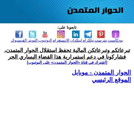
تابعونا على:
بودكاست
بنترست
تيلكرام
لينكدإن
الانستغرام
اليوتيوب
التويتر
الفيسبوك
تبرعاتكم وتبرعاتكن المالية تحفظ استقلال الحوار المتمدن،
فشاركونا في دعم استمرارية هذا الفضاء اليساري الحر
[اشترك في قناة ‫«الحوار المتمدن» على اليوتيوب]
الحوار المتمدن - موبايل
الموقع الرئيسي