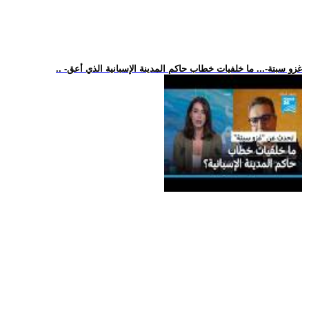
.. -غزو سبتة-... ما خلفيات خطاب حاكم المدينة الإسبانية الذي أعق