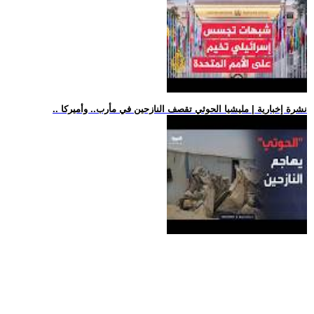
.. نشرة إخبارية | مليشيا الحوثي تقصف النازحين في مأرب.. وأميركا