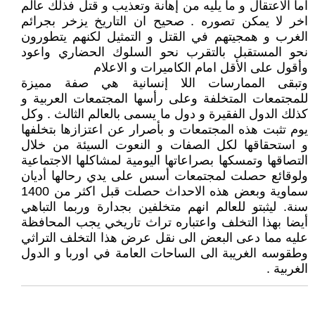
اما الاعتقال و ما يليه من إهانة وتعذيب و قتل فذلك عالم
اخر لا يمكن تصوره . صحيح ان التاريخ يزخر بجرائم
الغرب و همجيتهم في القتل و التمثيل لكنهم يتطورون
نحو المستقبل بالتقرب نحو السلوك الحضاري واعود
وأقول على الأقل امام الكاميرات و الاعلام
وتبقى الممارسات اللا إنسانية هي صفة مميزة
للمجتمعات المتخلفة وعلى رأسها المجتمعات العربية و
كذلك الدول الفقيرة و دول ما يسمى بالعالم الثالث . وكل
يوم تثبت هذه المجتمعات و بأصرار عن اعتزازها بتخلفها
و استحقاقها لكل الصفات و النعوت السيئة من خلال
التصاقها وتمسكها بصراعاتها اليومية لمشاكلها الاجتماعية
ولوقائع حصلت لمجتمعات أسس على يدي رحالها أديان
سماوية وبعض هذه الاحداث حصلت قبل اكثر من 1400
سنة. ليثبتو للعالم انهم متخلفين بجدارة وربما التباهي
أيضا بهذا التخلف واعتباره تراث تاريخي يجب المحافظة
عليه مما دعى البعض الى نقل عرض هذا التخلف التراثي
وطقوسه الغريبة الى الساحات العامة في اوربا و الدول
الغربية .