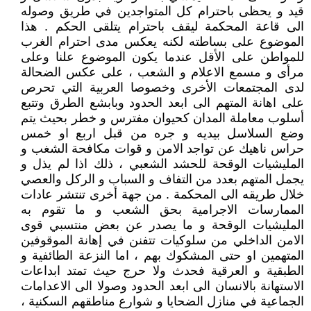
قيد و يحظى باحترام كل المتواجدين في طريق وصوله
الى قاعة المحكمة ليقف باحترام يتلقى الحكم . هذا
الموضوع على بساطته لكنه يعكس مدى احترام الغرب
للمواطن على الأقل عندما يكون الموضوع علنا وعلى
مرأى و مسمع الاعلام و الشعب ، على عكس الضحالة
لدى المجتمعات الأخرى وخصوصا العربية التي تحرص
على اهانة المتهم الى ابعد الحدود وبابشع الطرق وتتبع
أسلوب معاملة المدان كحيوان مفترس و خطر بحيث يتم
وضع السلاسل بيديه و جره من قبل اربع او خمس
حراس ناهيك عن تواجد الامن و قوات مكافحة الشغب و
المليشيات الوقحة للحشد الشعبي ، ذلك اذا لم يذل و
يجمل المتهم بعدد من التفاف و السباب و الركل والعصي
خلال طريقه الى المحكمة . من جهة أخرى تنتشر عادات
الممارسات الاجرامية بحق الشعب و ما تقوم به
المليشيات الوقحة و ما يصدر عن بعض منتسبي قوى
الامن الداخلي من سلوكيات تتفنن في إهانة الموقوفين
المتهمين او حتى المشكوك بهم ، اما النزعة الطائفية و
الطبقية و العرقية فحدث ولا حرج حيث تمتد ابداعات
الاستهانة بالانسان الى ابعد الحدود وصولا الى الاعدامات
الجماعية في منازل الضحايا و شوارع مناطقهم السكنية ،