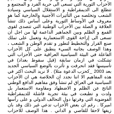
الأحزاب الثورية التي تسعى الى حرية الفرد و المجتمع و
تتطلع الى الديمقراطية و الاستقلال السياسي وسيادة
الشعب وتخلصه من التأثيرات الأجنبية والخارجية كما هو
معروف في الأوساط الثورية وعلى أساس ذلك تنشأ
العلاقة و الصلة بين الأحزاب الوطنية التي تتصدى لقوى
القمع و الظلم وبين الجماهير الداعمة لها من اجل ان
تسعى الى إزاحة القوى الاستعمارية وتعمل على تملك
صنع القرار والتخطيط لتطور و تقدم الوطن و الشعب ،
وهذا الوصف بجانبه السيء ينطبق على كل الأحزاب
الفاعلة في البيئة السياسية العراقية حتى الأحزاب التي
تشكلت في ازمان سابقة (قبل سقوط بغداد) في
تأسيسها فقد انحرفت و تأثرت بالوضع السياسي الجديد
بعد 2003 _كحزب الدعوة مثلا) . لا نريد البحث اكثر في
هذه المفاهيم الا اننا نجدد ان الخلاصة هي ان الأحزاب
السياسية في العراق لم تنشأ وفق مفاهيم الدافع الوطني
الناتج عن الظلم و الاضطهاد ومقاومة الاستعمار بل
ولدت و تطبعت في بيئة تجربة فاشلة للديمقراطية
الفوضوية التي وفرتها دول التحالف الدولي و على رأسها
اميركا . رغم ان بعض الأحزاب تدعي غير ذلك وقد بان
زيفها لاحقا للقاصي و الداني . هذا الوصف للاحزاب