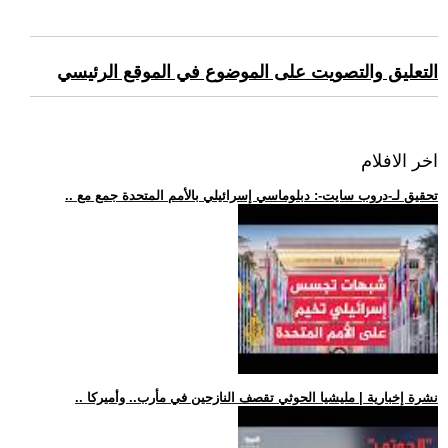
التعليق والتصويت على الموضوع في الموقع الرئيسي
اخر الافلام
.. تحقيق لـ-دروب سايت-: دبلوماسي إسرائيلي بالأمم المتحدة جمع مع
.. نشرة إخبارية | مليشيا الحوثي تقصف النازحين في مأرب.. وأميركا