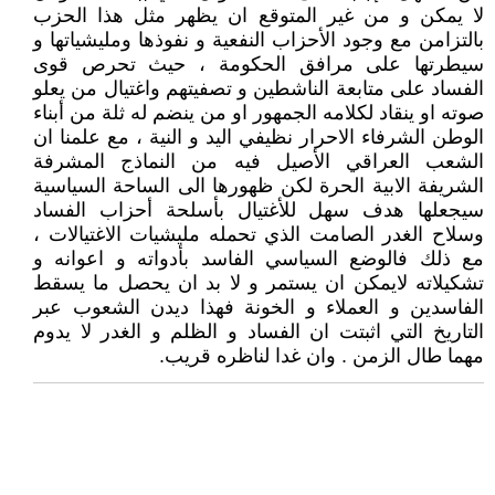
لا يمكن و من غير المتوقع ان يظهر مثل هذا الحزب
بالتزامن مع وجود الأحزاب النفعية و نفوذها ومليشياتها و
سيطرتها على مرافق الحكومة ، حيث تحرص قوى
الفساد على متابعة الناشطين و تصفيتهم واغتيال من يعلو
صوته او ينقاد لكلامه الجمهور او من ينضم له ثلة من أبناء
الوطن الشرفاء الاحرار نظيفي اليد و النية ، مع علمنا ان
الشعب العراقي الأصيل فيه من النماذج المشرفة
الشريفة الابية الحرة لكن ظهورها الى الساحة السياسية
سيجعلها هدف سهل للأغتيال بأسلحة أحزاب الفساد
وسلاح الغدر الصامت الذي تحمله مليشيات الاغتيالات ،
مع ذلك فالوضع السياسي الفاسد بأدواته و اعوانه و
تشكيلاته لايمكن ان يستمر و لا بد ان يحصل ما يسقط
الفاسدين و العملاء و الخونة فهذا ديدن الشعوب عبر
التاريخ التي اثبتت ان الفساد و الظلم و الغدر لا يدوم
مهما طال الزمن . وان غدا لناظره قريب.