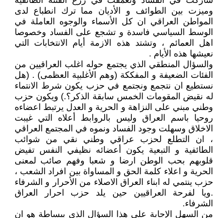
شاركت في الفساد وتعمقت في زرع الفتنة الطائفية
وميزت بين الطوائف و الأديان مما ترك انطباع لدى
المواطن العراقي ان كل الأسماء والوجوه العاملة في
الوسط السياسي فاسدة و تشجع على الفساد وخصوصا
اهل العمائم ، وتشتد هذه الازمة أيام الانتخابات التي
نعيشها هذه الأيام .
والسؤال المنطقي الذي يجتمع حوله اغلب العراقيين من
الفئات الضعيفة و المفككة (وهم الأغلبية العظمى) . (هل
نستطيع ان نتجمع ونجتمع في حزب يكون شرط الانتماء
له نقيض المقومات الخمس سابقة الذكر؟.) ويكون حزب
وطني مبني على النزاهة و الحرية و العدل يرتبط اعضاءه
روحيا باسم العراق وليس بالروابط أعلاه التي غيبت
الاخلاق وسهلت وجود الفساد ونموه في المجتمع العراقي
، ان التطلع لحزب عراقي وطني نقي من شوائب
الطائفية و التبعية يكون أعضائه نظيفي النفس تفيض
قلوبهم بحب الوطن ارضا و شعبا وفهم صائب لمعنى
الحرية و اعلاء كلمة الحق و المساواة بين افراد الشعب ،
حزب ينتمي له ابناء العراق الاصلاء من الأحرار و الشرفاء
.ويا لفرحة العراقيين حين يلد حزب احرار العراق
الشرفاء.
من السهل الإجابة على هذا السؤال الذي ببساطة هو ان