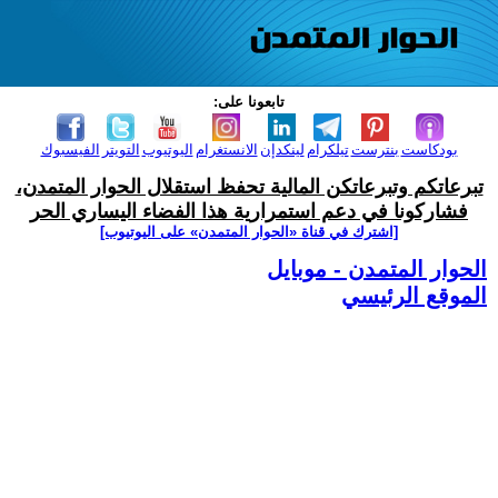
تابعونا على:
بودكاست
بنترست
تيلكرام
لينكدإن
الانستغرام
اليوتيوب
التويتر
الفيسبوك
تبرعاتكم وتبرعاتكن المالية تحفظ استقلال الحوار المتمدن،
فشاركونا في دعم استمرارية هذا الفضاء اليساري الحر
[اشترك في قناة ‫«الحوار المتمدن» على اليوتيوب]
الحوار المتمدن - موبايل
الموقع الرئيسي