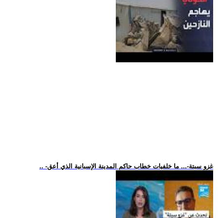
.. -غزو سبتة-... ما خلفيات خطاب حاكم المدينة الإسبانية الذي أعق