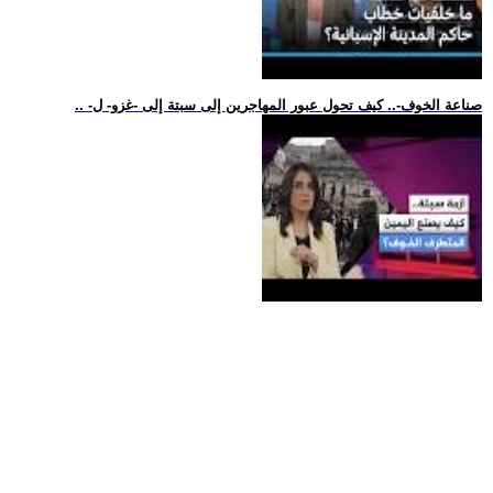
.. -صناعة الخوف-.. كيف تحول عبور المهاجرين إلى سبتة إلى -غزو- ل