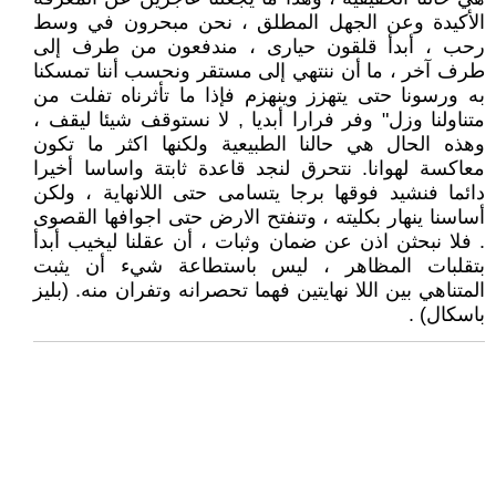
الأكيدة وعن الجهل المطلق ، نحن مبحرون في وسط
رحب ، أبدأ قلقون حيارى ، مندفعون من طرف إلى
طرف آخر ، ما أن ننتهي إلى مستقر ونحسب أننا تمسكنا
به ورسونا حتى يتهزز وينهزم فإذا ما تأثرناه تفلت من
متناولنا وزل" وفر فرارا أبديا , لا نستوقف شيئا ليقف ،
وهذه الحال هي حالنا الطبيعية ولكنها اكثر ما تكون
معاكسة لهوانا. نتحرق لنجد قاعدة ثابتة واساسا أخيرا
دائما فنشيد فوقها برجا يتسامى حتى اللانهاية ، ولكن
أساسنا ينهار بكليته ، وتنفتح الارض حتى اجوافها القصوى
. فلا نبحثن اذن عن ضمان وثبات ، أن عقلنا ليخيب أبدأ
بتقلبات المظاهر ، ليس باستطاعة شيء أن يثبت
المتناهي بين اللا نهايتين فهما تحصرانه وتفران منه. (بليز
باسكال) .