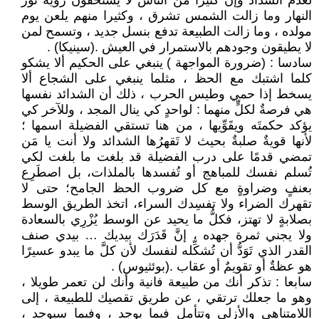
لعدم السداد وإن كثيرا من الناس لا يستحقون رؤية نور
النهار وما زالت الشمس تشرق ، وكثيرا منهم يلعن يوم
مولده ، وما زالت الطبيعة تدفع بنسل جديد ، وتسمح لمن
لا يطيقون وجودهم بالاستمرار في العيش .(سينيكا) .
سادسا : (ضرورة المواجهة ) ينبغي على الحكيم ألا يشكو
كلما اشتبك مع الحظ ، مثلما ينبغي على الشجاع ألا
يسخط إذا حمي وطيس الحرب ، ذلك أن الشدائد نفسها
هي فرصةٌ لكلٍّ منهما : لواحدٍ كي ينال المجد ، وللآخر كي
يؤكد حكمتَه ويقَوِّيها ، من هنا تستقي الفضيلة اسمها ؛
لأنها قويةٌ صلبةٌ بحيث لا تَقهرُها الشدائد ولا أنت يا مَن
تمضي قدمًا على درب الفضيلة قد بلغت ما بلغت لكي
تُسلم نفسك للمباهج أو تُفسدها بالملذات، بل اصطَرِع
بعنفٍ وضراوةٍ مع كل ضروب الحظ الجامح؛ حتى لا
تقهرك الضراء ولا تفسِدك السراء، اتخذ الطريق الوسط
بصلابةٍ لا تهتز، فكلُّ ما يحيد عن الوسط يُزْرِي بالسعادة
ولا يجني ثمرة جهده ، إنَّ قَدَرَك بيديك … بيدي صنف
القدر الذي تَوَدُّ أن تُشكِّله لنفسك لأن كلَّ ما يبدو عسيرًا
هو عظةٌ أو تقويمٌ أو عقاب .(بوئثيوس) .
سابعا : تذكر أنك من طبيعة فانية وأنك لن تعمر طويلا ،
وهو ما جعلك ترتقي ، عن طريق تقصيك للطبيعة ، إلى
اللامتناهي والأزلي وتتأمل فيما يوجد ، وفيما سيوجد ،