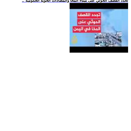
.. تجدد القصف الحوثي على ميناء المخا والمضادات الجوية الحكومية