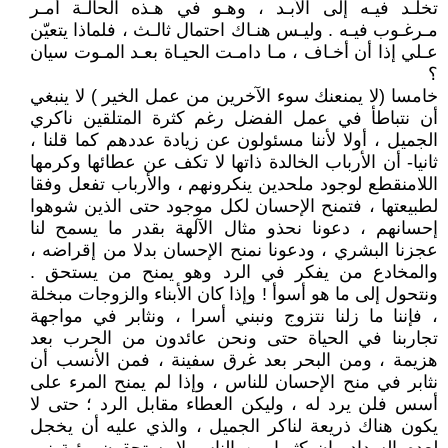
تخلـد فيـه إلى الأبـد ، وهـو في هـذه الحالـة أمـر
مـرغـوب فيـه . وليـس هنـاك احتمال ثالـث ، فلماذا يتعيّن
عـلي إذا أن أخـاف ، مـا دامـت الحيـاة بعـد المـوت سيان
؟
خامسا (لا يمنعنك سوء الآخرين من عمل الخير ) لا ينبغي
أن نتباطأ في عمل الفضل رغم كثرة المتلقين ناكري
الجميل ، أولا لأننا مسئولون عن زيادة عددهم كما قلنا ،
ثانيا- أن الأرباب الخالدة ذاتها لا تكف عن عطائها وكرمها
اللامنقطع لوجود ملحدين ينكرونهم ، والأرباب تفعل وفقا
لطبيعتها ، فتمنح الإحسان لكل موجود حتى الذين شوهوا
إحسانهم ، دعونا نحذو مثال الآلهة بقدر ما يسمح لنا
عجزنا البشري ، ودعونا نمنح الإحسان بدلا من إقراضه ،
والمخادع من يفكر في الرد وهو يمنح من يستحق .
ونتحول إلى ما هو أسوأ ! وإذا كان الأبناء والزوجات مبخلة
، فإننا ما زلنا نتزوج ونبني أسرا ، ونثابر في مواجهة
تجاربنا في الحياة حتى ونحن عائدون من الحرب بعد
هزيمة ، ومن البحر بعد غرق سفينة ، فمن الأنسب أن
نثابر في منح الإحسان للناس ، وإذا لم يمنح المرء على
أسس فلن يرد له ، وليكن العطاء مقابل الرد ؛ حتى لا
يكون هناك ذريعة لناكر الجميل ، والذي عليه أن يخجل