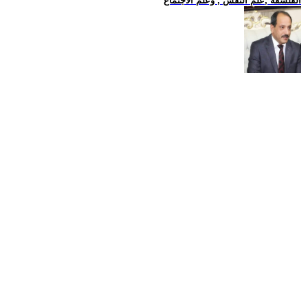
الفلسفة ,علم النفس , وعلم الاجتماع