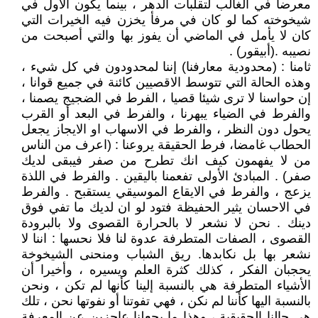
معرضا في الغالب لتقلبات الدهر ، بينما يكون الأول في
شيخوخته كما لو كان في مرفأ يخزن فيه الخيرات التي
كان لا يأمل في الماضي أن يفوز بها والتي أصبحت من
نصيبه .(أبيقور) .
ثامنا : (محدودية معارفنا) إننا لمحدودون في كل شيء ،
وهذه الحالة التي تتوسط الاقصيين كائنة في جميع قوانا ،
إن حواسنا لا ترى شيئا قصيا ، الفرط في الضجيج يصمنا ،
والفرط في الضياء يبهرنا ، والفرط في البعد أو القرب
يحول دون النظر ، والفرط في الاسهاب او الايجاز يجعل
الحطاب غامضا، فرط الحقيقة يروعنا : (اعرف من الناس
من لا يفهمون كيف انك تطرح من صفر فيبقى لديك
صفر) . المبادئ الأولى تفعمنا باليقين . والفرط في اللذة
يزعج ، والفرط في الايقاع الموسيقي يستقبح . والفرط
في الاحسان يثير الحفيظة فتود لو ان لديك ما تفي فوق
دينك . نحن لا نشعر لا بالحرارة القصوى ولا بالبرودة
القصوى ، الصفات المتطرفة عدوة لنا فلا نحسها : اننا لا
نشعر بها بل نكابدها. ريق الشباب ومنحنى الشيخوخة
يحجبان الفكر ، كذلك كثرة العلم ويسيره ، وأخيرا أن
الأشياء المتطرفة هي بالنسبة إلينا كأنها لم تكن ، ونحن
بالنسبة اليها كأننا لم نكن ، فهي تفوتنا أو نفوتها نحن ، تلك
هي حالنا الحقيقية ، وهذا ما يجعلنا عاجزين عن المعرفة