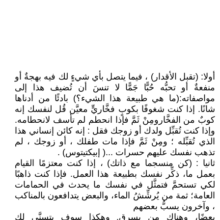
أولا: (تقبل الأقدار) ، فيما يتصل بأي شيءٍ لك فيه بهجةٌ أو
منفعةٌ أو تحبُّه حُبًّا جَمًّا لا تنسَ أن تُضيف هذا إلى
مواصفاته:(ما هي طبيعة هذا الشيء؟) بادئًا من أدناها
شانًا. إذا كنت شغوفًا بكوبٍ فخَّاريٍّ معيَّن قُل لنفسك إنه
كوبٌ من الفخَّارومِنْ ثَمَّ فإذا انحطم لم تأسف لانحطامه.
وإذا كنت تُقبِّل ولدك أو زوجك فقل : إنه كائن إنساني هذا
الذي تُقبِّله ؛ ومِنْ ثَمَّ فإذا مات طفلك ، أو زوجك ، لم
تذهب نفسك عليهم حسرات ...( إبيكتيتوس) .
ثانيا : (كن منسجما مع ذاتك) ، إذا كنت معتزمًا القيام
بعمل ما، ذكِّر نفسك بطبيعة هذا العمل. فإذا كنت ذاهبًا
لكي تستحمَّ فتمثَّل في نفسك ما يحدث في الحمامات
العامة؛ ثمة من يُرشِّشُ الماء، والبعض يتدافعون بالمناكب
، وآخرون يسبُّ بعضهم
بعضًا، وهناك من يسرق. وهكذا سوف يتسنَّى لك