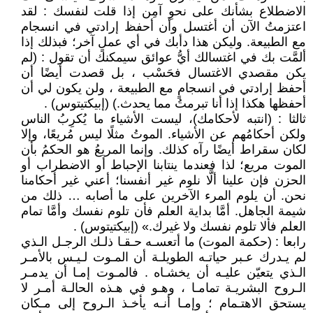
الاضطلاع بشأنك على نحوِ آمِن إذا قلت لنفسك : لقد
اعتزمتُ الآن أن أغتسل وأن أحفظ إرادتي في انسجام
مع الطبيعة. وليكن هذا دأبك في أي عملٍ آخر؛ فبذلك إذا
ألمَّت بك في اغتسالك أيُّ عوائق سيمكنك أن تقول : (لم
يكن مقصدي الاغتسال فحَسْب ، بل قصدت أيضًا أن
أحفظ إرادتي في انسجامٍ مع الطبيعة ، ولن يكون لي أن
أحفظها هكذا إذا أنا تبرمتُ مما يحدث.) (إبيكتيتوس) .
ثالثا : (انتبه لأحكامك)، ليست الأشياء ما يُكرِبُ الناس
ولكن أحكامُهم عن الأشياء. الموتُ مثلًا ليس مُريعًا، وإلا
لكان سقراط أيضًا رآه كذلك. وإنما المريعُ هو الحكمُ بأن
الموت مريع؛ لذا فعندما ينتابنا الإحباط أو الاضطراب أو
الحزن فإن علينا ألَّا نلوم غير أنفسنا؛ أعني غير أحكامنا
نحن. أن يلوم المرء الآخرين على ما أصابه … ذلك من
شيمة الجاهل. أمَّا بداية العلم فأن تلوم نفسك وأمَّا تمام
العلم فألا تلوم نفسك ولا غيرك.» (إبيكتيتوس) .
رابعا : (حكمة الموت) ما أتعسـه حـقـا ذلـك الرجـل الـذي
لم يـدرك عـبر حياتـه الطويلـة أن المـوت لـيـس بالأمـر
الـذي يتعيّن عليـه أن يخشـاه . فالمـوت إمـا أن يدمـر
الـروح البشريـة تمامـا ، وهـو في هـذه الحالـة أمـر لا
يستحق الاهتـمام ؛ وإمـا أنـه يأخـذ الـروح إلى مـكان