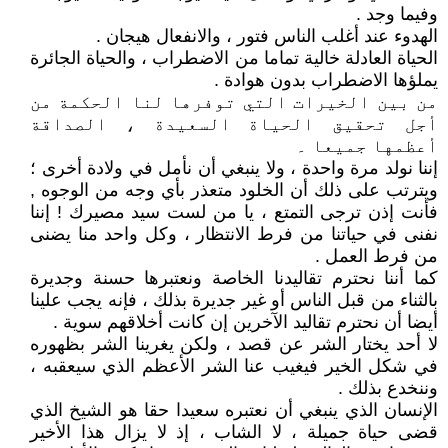
وفيما وجد .
الهدوء عند أغلب الناس فتور ، والانفعال هیجان .
الحياة العادلة خالية تماما من الاضطراب ، والحياة الجائرة
يملؤها الاضطراب بدون هوادة .
من بين الخيرات التي توفرها لنا الحكمة من
أجل تحقيق الحياة السعيدة ، الصداقة
أعظمها جميعا ۔
إننا نولد مرة واحدة ، ولا ينبغي أن نأمل في ولادة أخرى ؛
ويترتب على ذلك أن الخلود متعذر بأي وجه من الوجوه ,
فأنت إذن ترجی التمتع ، يا من لست سید مصيرك ! إننا
نفنى في حياتنا من فرط الانتظار ، وكل واحد منا يضنى
من فرط العمل .
كما أننا نحترم تقاليدنا الخاصة ونعتبرها حسنة وجديرة
بالثناء من قبل الناس أو غير جديرة بذلك ، فإنه يجب علينا
أيضا أن نحترم تقاليد الآخرين إن كانت أخلاقهم سوية .
لا أحد يختار الشر عن قصد ، ولكن يغرينا الشر بظهوره
في شكل الخير فيغيب عنا الشر الأعظم الذي سيعقبه ،
وننخدع بذلك .
الإنسان الذي ينبغي أن نعتبره سعيدا حقا هو الشيخ الذي
قضى حياة جميلة ، لا الشاب ، إذ لا يزال هذا الأخير