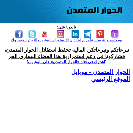
تابعونا على:
بودكاست
بنترست
تيلكرام
لينكدإن
الانستغرام
اليوتيوب
التويتر
الفيسبوك
تبرعاتكم وتبرعاتكن المالية تحفظ استقلال الحوار المتمدن،
فشاركونا في دعم استمرارية هذا الفضاء اليساري الحر
[اشترك في قناة ‫«الحوار المتمدن» على اليوتيوب]
الحوار المتمدن - موبايل
الموقع الرئيسي