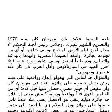
بلغة السينما: فلاش باك لمهرجان كان سنة 1970
والتصريح الشهير لكيرك دوجلاس رئيس لجنة التحكيم "لا
مجال لفوز فيلم الأرض للمخرج يوسف شاهين أو أي من
نجومه بجائزة" وانتقد السينما المصرية واتهمها بالبدائية
والتخلف. وده طبعاً استفز يوسف شاهين ورد عليه قائلاً
"حرر العبيد في اسبارتاكوس وأذل العرب في كان لأنه
عنصري وصهيوني".
والسؤال هنا للناس اللي بيقولوا إبداع وواقعية على فيلم
ريش بدليل حصوله على جائزة النقاد في مهرجان كان
وإن مفيش أي فيلم مصري حصل عليها قبل كده: أي من
الفيلمين أقوى فنياً وواقعياً ودرامياً؟ مش معنى إن فلان
خد جائزة دولية يبقى هو الأفضل يعنى مثلاً عندنا ناس
حصلوا على جوائز نوبل للسلام زي أبا أحمد اللي بيدمر
وبيقتل المعارضين ليه في بعض الأقاليم الإثيوبية وقبليه