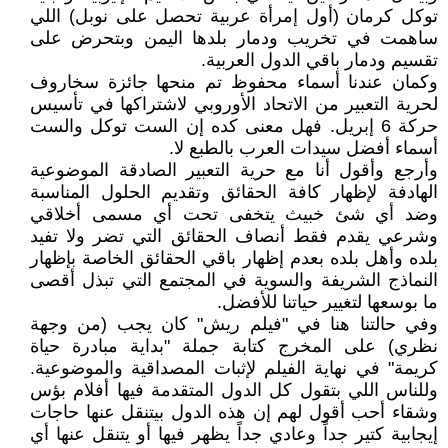
توكل كرمان (أول إمرأة عربية تحصل على نوبل) اللي
ساهمت في تخريب ودمار بلدها اليمن وبتحرض على
تقسيم ودمار باقي الدول العربية.
وكمان عندنا أسماء محفوظ تم منحها جائزة سخاروف
لحرية التعبير من الاتحاد الأوروبي لاشتراكها في تأسيس
حركة 6 إبريل. فهل معنى كده إن الست توكل والست
أسماء أفضل سيدات العرب بالطبع لا.
وأرجع وأقول أنا مع حرية التعبير الصادقة الموضوعية
الهادفة لإظهار كافة الحقائق وتقديم الحلول المناسبة
وضد أي شئ خبيث يتخفى تحت أي مسمى أخلاقي
وشرعي يقدم فقط أنصاف الحقائق التي تضر ولا تفيد
بلده وأهل بلده بعدم إظهار باقي الحقائق الخاصة بإظهار
النماذج الشريفة والسوية في المجتمع التي تبذل أقصى
ما بوسعها لتغيير حياتنا للأفضل.
وفي حالتنا هنا في "فيلم ريش" كان يجب (من وجهة
نظري) على المخرج كتابة جملة "بداية مبادرة حياة
كريمة" في نهاية الفيلم لإثبات المصداقية والموضوعية.
وللناس اللي بتقول كل الدول المتقدمة فيها أفلام بؤس
وشقاء أحب أقول لهم إن هذه الدول بيتنقل عنها حاجات
إيجابية كتير جداً وعادي جداً يظهر فيها أو يتنقل عنها أي