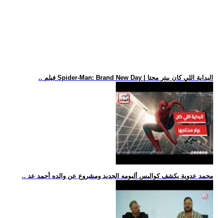
.. فيلم Spider-Man: Brand New Day | البداية اللي كان بيتر محتا
.. محمد عدوية يكشف كواليس ألبومه الجديد ومشروع عن والده أحمد عد