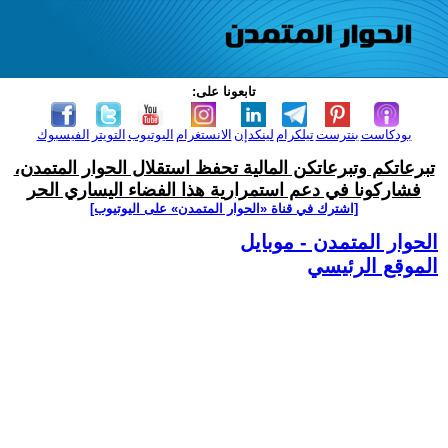
تابعونا على:
بودكاست
بنترست
تيلكرام
لينكدإن
الانستغرام
اليوتيوب
التويتر
الفيسبوك
تبرعاتكم وتبرعاتكن المالية تحفظ استقلال الحوار المتمدن،
فشاركونا في دعم استمرارية هذا الفضاء اليساري الحر
[اشترك في قناة ‫«الحوار المتمدن» على اليوتيوب]
الحوار المتمدن - موبايل
الموقع الرئيسي