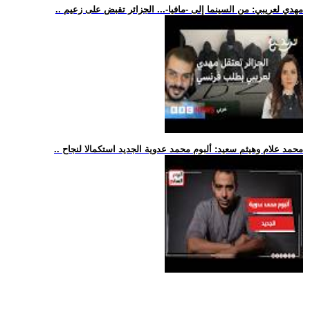
.. مهدي لعريبي: من السينما إلى -مافيا-... الجزائر تقبض على زعيم
.. محمد علام وهيثم سعيد: ألبوم محمد عدوية الجديد استكمالا لنجاح