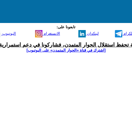
تابعونا على:
لكرام
لينكدإن
الانستغرام
اليوتيوب
ية تحفظ استقلال الحوار المتمدن، فشاركونا في دعم استمرارية 
[اشترك في قناة ‫«الحوار المتمدن» على اليوتيوب]