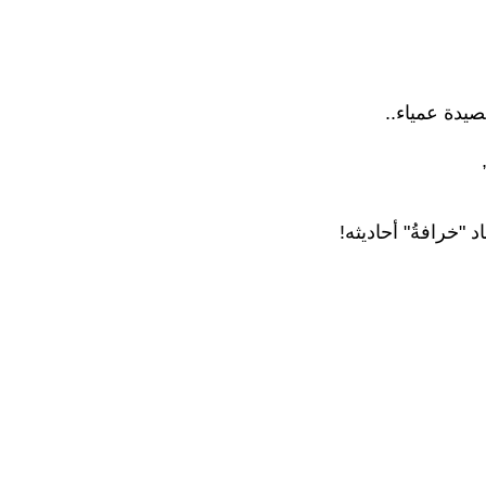
صيدة عمياء..
"خرافةُ" أحاديثه!