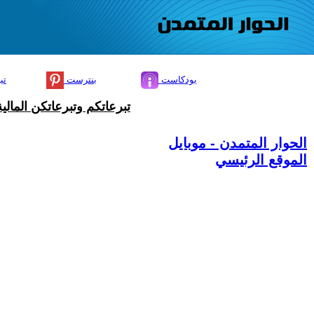
بودكاست
بنترست
تي
تبرعاتكم وتبرعاتكن المال
الحوار المتمدن - موبايل
الموقع الرئيسي