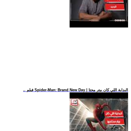
.. فيلم Spider-Man: Brand New Day | البداية اللي كان بيتر محتا