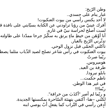
وطن الرّيح:
غبار ينام على جسدي..
لا أحد يكنس رأسي من بيوت العنكبوت!
أفرك عينيّ من رؤيا تراودني عن الكتابة بسبّابتي على نافذة ق
لست أصلح لحراسة نبيّ في غاره.
أنا أوْهَن من خيطِ ماءٍ يرتق به سكّيرٌ جرحا ممدّدا على طاولته,
تدثّرني الرّيح بالغبار,
تأكلني الحمّى قبل نزول الوحي.
بيوت العنكبوت في رأس شاعر تصلح لصيد الذّباب مثلما يصطاد 
ربّما صرتُ
هوميروس,
طرفة بن العبد,
بابلو نيرودا,
ناظم حكمت...
في غير هذا الوطن.
ربّما!!!
و ربّما لم أصر "أكذَبَ من خرافة".
لكنّني –هنا- أكتفي بتهنئة السّاحرة بمكنستها الجديدة.
أدفن رأسي في التّراب كما يفعل أبٌ يوصي ابنه