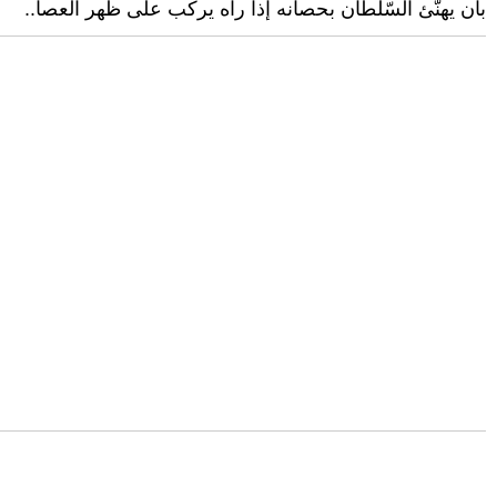
بأن يهنّئ السّلطان بحصانه إذا رآه يركب على ظهر العصا..