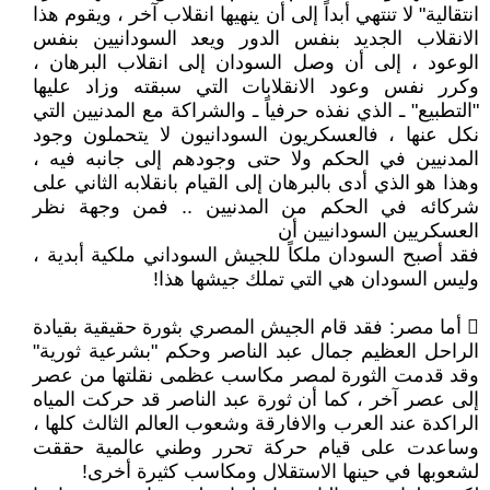
انتقالية" لا تنتهي أبداً إلى أن ينهيها انقلاب آخر ، ويقوم هذا
الانقلاب الجديد بنفس الدور ويعد السودانيين بنفس
الوعود ، إلى أن وصل السودان إلى انقلاب البرهان ،
وكرر نفس وعود الانقلابات التي سبقته وزاد عليها
"التطبيع" ـ الذي نفذه حرفياً ـ والشراكة مع المدنيين التي
نكل عنها ، فالعسكريون السودانيون لا يتحملون وجود
المدنيين في الحكم ولا حتى وجودهم إلى جانبه فيه ،
وهذا هو الذي أدى بالبرهان إلى القيام بانقلابه الثاني على
شركائه في الحكم من المدنيين .. فمن وجهة نظر
العسكريين السودانيين أن
فقد أصبح السودان ملكاً للجيش السوداني ملكية أبدية ،
وليس السودان هي التي تملك جيشها هذا!
 أما مصر: فقد قام الجيش المصري بثورة حقيقية بقيادة
الراحل العظيم جمال عبد الناصر وحكم "بشرعية ثورية"
وقد قدمت الثورة لمصر مكاسب عظمى نقلتها من عصر
إلى عصر آخر ، كما أن ثورة عبد الناصر قد حركت المياه
الراكدة عند العرب والافارقة وشعوب العالم الثالث كلها ،
وساعدت على قيام حركة تحرر وطني عالمية حققت
لشعوبها في حينها الاستقلال ومكاسب كثيرة أخرى!