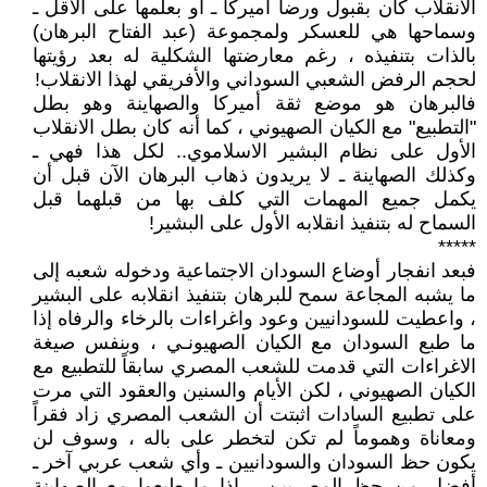
الانقلاب كان بقبول ورضا أميركا ـ أو بعلمها على الأقل ـ
وسماحها هي للعسكر ولمجموعة (عبد الفتاح البرهان)
بالذات بتنفيذه ، رغم معارضتها الشكلية له بعد رؤيتها
لحجم الرفض الشعبي السوداني والأفريقي لهذا الانقلاب!
فالبرهان هو موضع ثقة أميركا والصهاينة وهو بطل
"التطبيع" مع الكيان الصهيوني ، كما أنه كان بطل الانقلاب
الأول على نظام البشير الاسلاموي.. لكل هذا فهي ـ
وكذلك الصهاينة ـ لا يريدون ذهاب البرهان الآن قبل أن
يكمل جميع المهمات التي كلف بها من قبلهما قبل
السماح له بتنفيذ انقلابه الأول على البشير!
*****
فبعد انفجار أوضاع السودان الاجتماعية ودخوله شعبه إلى
ما يشبه المجاعة سمح للبرهان بتنفيذ انقلابه على البشير
، واعطيت للسودانيين وعود واغراءات بالرخاء والرفاه إذا
ما طبع السودان مع الكيان الصهيونـي ، وبنفس صيغة
الاغراءات التي قدمت للشعب المصري سابقاً للتطبيع مع
الكيان الصهيوني ، لكن الأيام والسنين والعقود التي مرت
على تطبيع السادات اثبتت أن الشعب المصري زاد فقراً
ومعاناة وهموماً لم تكن لتخطر على باله ، وسوف لن
يكون حظ السودان والسودانيين ـ وأي شعب عربي آخر ـ
أفضل من حظ المصريين ، إذا ما طبعوا مع الصهاينة