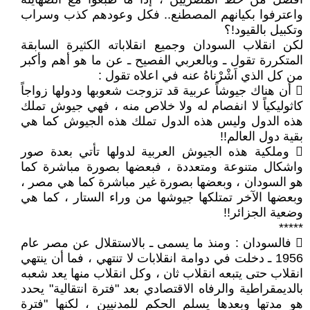
واعترفوا بكيانهم المصطنع.. فكل وعودهم كذب وسراب
وتكبيل بالقيود!؟
لكن انقلاب السودان وجميع انقلاباته الكثيرة السابقة
المتكررة تقول ـ وبالعربي الفصيح ـ عن ما هو أهم وأكبر
من كل الذي اَشْرْناهُ عنه في اعلاه تقول :
 أن هناك جيوشاً عربية قد تزوجت شعوبها ودولها زواجاً
كاثوليكياً لا انفصام له ولا خلاص منه ، فهي جيوش تملك
هذه الدول وليس هذه الدول تملك هذه الجيوش كما هي
بقية دول العالم!!
 وملكية هذه الجيوش العربية لدولها تأتي بعدة صور
واشكال متنوعة ومتعددة ، فبعضها بصورة مباشرة كما
هو السودان ، وبعضها بصورة غير مباشرة كما هي مصر ،
وبعضها الآخر تمتلكها جيوشها من وراء الستار ، كما هي
وضعية الجزائر!!
*****
 فالسودان : ومنذ ما يسمى ـ بالاستقلال عن مصر عام
1956 ـ دخلت في دوامة انقلابات لا تنتهي ، فما أن ينتهي
انقلاب حتى يتبعه انقلاب ثان ، وكل انقلاب منها يعد شعبه
بالديمقراطية والرفاه الاقتصادي بعد "فترة انتقالية" يحدد
هو مدتها وبعدها يسلم الحكم للمدنيين ، لكنها "فترة