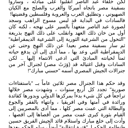
لكن خلفاء عبد الناصر انقلبوا على مبادئه ، وساروا
بسفينة مصر باتجاه أميركا والغرب والصلح مع الكيان
الصهيوني ، وتطليق العرب والعروبة وفلسطين وقضيتها!
فالسادات في البداية قد لبس مسوح الراهب وسجد
لصورة عبد الناصر متعهداً بالسير على نهجه ، لكنه كان
أول من خان ذلك العهد وانقلب على ذلك النهج بذريعة
"التحول من الشرعية الثورية إلى الشرعية الديمقراطية"
ثم سار بسفينة مصر بعيدا عن ذلك النهج وحتى عن
الديمقراطية التي وعد بها ، مما أدى إلى أن يدفع حياته
ثمناً لخيانته المبادئ التي ادعى الانتماء إليها .. لكن
السادات وقبل اغتياله قد (وَرَثَ مصر) لجنرال آخر من
جنرالات الجيش المصري أسمه "حسني مبارك"!
وقد حكم هذا الجنرال مصر ثلاثين عاماً بــ "باستفتاءات
صورية" تجدد كل أربع سنوات ، وشهدت مصر خلالها
تراجعاً في كل شيء بدءاً بمركزها الدولي وبدورها كقائدة
ورائدة في أمتها وفي افريقيا ، وانتهاء بالفقر والجوع
والبطالة التي عمت مصر كلها ، مما أدى بالمصريين إلى
القيام بثورة كبرى عمت مصر من أقصاها إلى اقصها ،
وأدت إلى خلع مبارك واستلام قائد الجيش الفريق حسين
طنطاوي الحكم لـ "فترة انتقالية" أيضاً ، سلم الحكم بعدها