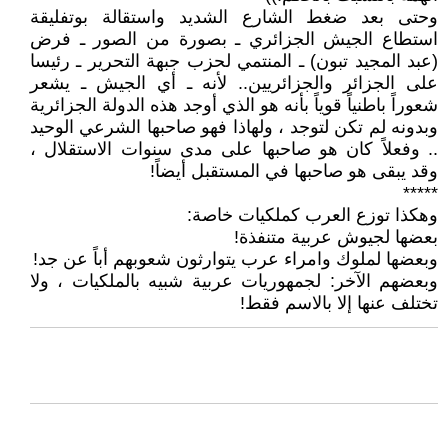
وحتى بعد ضغط الشارع الشديد واستقالة بوتفليقة
استطاع الجيش الجزائري ـ بصورة من الصور ـ فرض
(عبد المجيد تبون) ـ المنتمي لحزب جبهة التحرير ـ رئيسا
على الجزائر والجزائريين.. لأنه ـ أي الجيش ـ يشعر
شعوراً باطنياً قوياً بأنه هو الذي أوجد هذه الدولة الجزائرية
وبدونه لم تكن لتوجد ، ولهاذا فهو صاحبها الشرعي الوحيد
.. وفعلاً كان هو صاحبها على مدى سنوات الاستقلال ،
وقد يبقى هو صاحبها في المستقبل أيضاً!
*****
وهكذا توزع العرب كملكيات خاصة:
بعضها لجيوش عربية متنفذة!
وبعضها لملوك وامراء عرب يتوارثون شعوبهم أباً عن جد!
وبعضهم الآخر: لجمهوريات عربية شبيه بالملكيات ، ولا
تختلف عنها إلا بالاسم فقط!