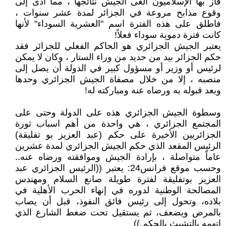
فاز بها الإسلاميون الغى الجيش نتائجها ، مما أدى إلى
وقوع مذابح مروعة في الجزائر لمدة عشر سنوات ،
فاطلق على هذه الفترة اسم "العشرية السوداء" لأنها
كانت فترة دموية سوداء فعلاً!
يعتبر الجيش الجزائري هو الحاكم الفعلي للجزائر فقد
حكم الجزائر بيد من حديد من وراء الستار ، وكان لا يمكن
لرئيس أو وزير أو مسؤول كبير في الدولة أن يصل إلى
منصبه ، إلا من خلال مصفاة الجيش الجزائري وحدها
وبعد قبوله به ورضاه عنه ومباركته له!
وسطوة الجيش الجزائري هذه على الدولة وحتى على
المجتمع الجزائري ، هي واحدة من أهم اسباب ثورة
الجزائريين الأخيرة على حكم (عبد العزيز بو تفليقة)
الرئيس المقعد الذي حكم الجيش الجزائري لمدة عشرين
عاماً متواصلة ، بإرادة الجيش وموافقته ورضاه عنه..
وحسب موقع فرانس24: يعتبر ((الرئيس الجزائري عبد
العزيز بوتفليقة لفترة طويلة صانع السلام ومهندس
المصالحة الوطنية لدوره في إنهاء الحرب الأهلية في
بلاده، وتحول إلى رئيس فائق النفوذ، قبل أن يصاب
بالمرض ويضعف، ثم يستقيل تحت ضغط الشارع الذي
اتهمه بالتشبث بالحكم.))