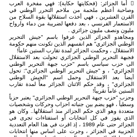
 أما الجزائر: (فحكايتها حكاية): فهي مفخرة العرب
وصاحبة أعظم ملحمة من ملاحم التحرر الوطني في
القرن العشرين ، فهي أخذت استقلالها بقوة السلاح من
الاستعمار الفرنسي ، بعد دفعها لضريبة من دماء وارواح
مليون ونصف مليون جزائري .
ومجاهدو الجزائر الذين عرفوا باسم "جيش التحرير
الوطني الجزائري" هم انفسهم الذين تكونت منهم حكومة
الاستقلال ، وحكمت الجزائر لمدة تقارب الستين عاماً!
فجبهة التحرير الوطني الجزائري تحولت بعد الاستقلال
الى حزب سياسي باسم "حزب جبهة التحرير الوطني
الجزائري" ، و "جيش التحرير الوطني الجزائري": تحول
أيضاً بعد الاستقلال وحمل اسم "الجيش الوطني
الجزائري" ، وقد حكم الاثنان الجزائر معاً لمدة تقارب
الستين عاماً تقريباً!
وحزب "حزب جبهة التحرير الوطني الجزائري" يعتبر حزباً
وسطياً ، فهو يضم بين جنباته احزاب وحركات وشخصيات
متعددة وهو الذي حكم الجزائر منذ استقلالها.. وكان هو
الذي يفوز في كل انتخابات أو استفتاءات تجرى في
الجزائر حتى عام 1989 ، إذ اقرت في هذا العام التعددية
الحزبية في الجزائر ، وجرت على اساس منها انتخابات