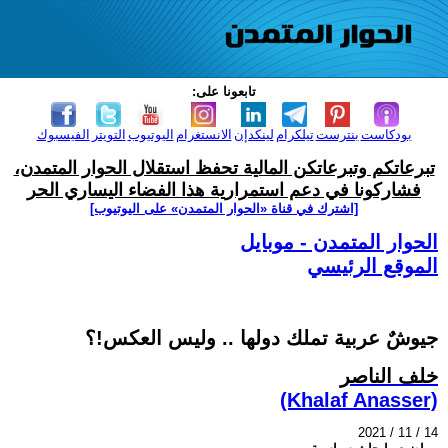
تابعونا على:
بودكاست
بنترست
تيلكرام
لينكدإن
الانستغرام
اليوتيوب
التويتر
الفيسبوك
تبرعاتكم وتبرعاتكن المالية تحفظ استقلال الحوار المتمدن،
فشاركونا في دعم استمرارية هذا الفضاء اليساري الحر
[اشترك في قناة ‫«الحوار المتمدن» على اليوتيوب]
الحوار المتمدن - موبايل
الموقع الرئيسي
جيوشٌ عربية تملك دولها .. وليس العكس!؟
خلف الناصر
(Khalaf Anasser)
2021 / 11 / 14