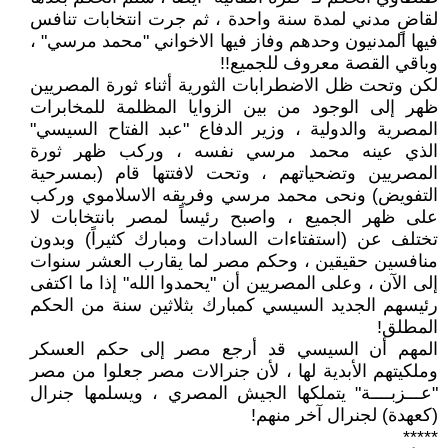
لقاضٍ مدني لمدة سنة واحدة ، ثم جرت انتخابات تنافس
فيها المدنيون وحدهم وفاز فيها الاخواني "محمد مرسي" ،
وباقي القصة معروف للجميع!!
لكن وتحت ظل الاضطرابات الثورية أثناء ثورة المصريين
ظهر إلى الوجود من بين الزوايا المظلمة للمخابرات
المصرية والدولية ، وزير الدفاع "عبد الفتاح السيسي"
الذي عينه محمد مرسي نفسه ، وركب ظهر ثورة
المصريين وتضحياتهم ، وتحت لافتتها قام (بمسرحية
التفويض) ونحى محمد مرسي وفريقه الاسلاموي وركب
على ظهر الجميع ، واصبح رئيساً لمصر بانتخابات لا
تختلف عن (استفتاءات السادات ومبارك كثيراً) وبدون
منافسين حقيقين ، وحكم مصر لما يقارب العشر سنوات
إلى الآن ، وعلى المصريين أن "يحمدوا الله" إذا ما اكتفى
رئيسهم الجديد السيسي كمبارك بثلاثين سنة من الحكم
المطلق!
المهم أن السيسي قد أرجع مصر إلى حكم العسكر
وملكيتهم الأبدية لها ، لأن جنرالات مصر جعلوا من مصر
"عـــزبــــة" يتملكها الجيش المصري ، ويسلمها جنرال
(كعهدة) لجنرال آخر منهم!
*****