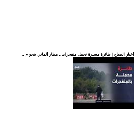
.. أخبار الصباح | طائرة مسيرة تحمل متفجرات.. مطار ألماني ينجو م