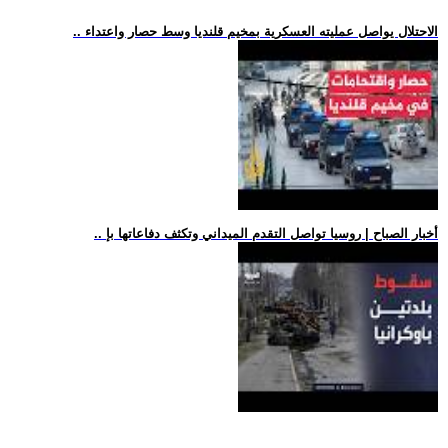
.. الاحتلال يواصل عمليته العسكرية بمخيم قلنديا وسط حصار واعتداء
.. أخبار الصباح | روسيا تواصل التقدم الميداني وتكثف دفاعاتها بإ