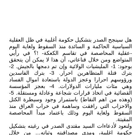
هل سينجح الصدر بتشكيل حكومة أغلبية في ظل العقلية
السياسية الحاكمة و السائدة منذ السقوط ولغاية اليوم
-عقلية المحاصصة في تقاسم الكعكة- !؟ في رأيي
المتواضع ومن خلال قناعاتي، أن هذا لا يمكن أن يتحقق
بوجود: 1- المليشيات الولائية وإن تم دمجها بالجيش. 2-
بترك قتلة المتظاهرين احرار. 3- بترك الفاسدين
ورؤوسهم احرارا وعجز الدولة باستعادة اموال الفساد
وهي مئات مليارات الدولارات. 4- بعجز المؤسسة
القضائية في اتخاذ قرارات شجاعة وعادلة ومستقلة. 5-
(وهذه من اهم النقاط) باستمرار وجود وسيطرة الكتل
والاحزاب التي رافقت وساهمة في خراب العراق منذ
السقوط ولغاية اليوم وذلك باعتماد مبدأ المحاصصة
المقيتة.
ولنعود لأدعاءات السيد مقتدى الصدر في رغبته بتشكيل
حكومة اغلبية، ومدى مصداقيته وثباته… من خلال