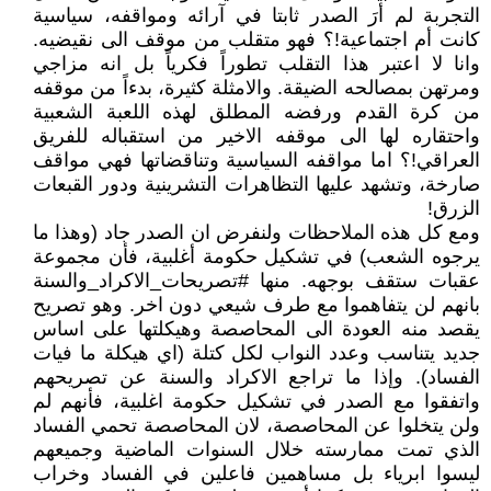
التجربة لم أرَ الصدر ثابتا في آرائه ومواقفه، سياسية
كانت أم اجتماعية!؟ فهو متقلب من موقف الى نقيضيه.
وانا لا اعتبر هذا التقلب تطوراً فكرياً بل انه مزاجي
ومرتهن بمصالحه الضيقة. والامثلة كثيرة، بدءاً من موقفه
من كرة القدم ورفضه المطلق لهذه اللعبة الشعبية
واحتقاره لها الى موقفه الاخير من استقباله للفريق
العراقي!؟ اما مواقفه السياسية وتناقضاتها فهي مواقف
صارخة، وتشهد عليها التظاهرات التشرينية ودور القبعات
الزرق!
ومع كل هذه الملاحظات ولنفرض ان الصدر جاد (وهذا ما
يرجوه الشعب) في تشكيل حكومة أغلبية، فأن مجموعة
عقبات ستقف بوجهه. منها #تصريحات_الاكراد_والسنة
بانهم لن يتفاهموا مع طرف شيعي دون اخر. وهو تصريح
يقصد منه العودة الى المحاصصة وهيكلتها على اساس
جديد يتناسب وعدد النواب لكل كتلة (اي هيكلة ما فيات
الفساد). وإذا ما تراجع الاكراد والسنة عن تصريحهم
واتفقوا مع الصدر في تشكيل حكومة اغلبية، فأنهم لم
ولن يتخلوا عن المحاصصة، لان المحاصصة تحمي الفساد
الذي تمت ممارسته خلال السنوات الماضية وجميعهم
ليسوا ابرياء بل مساهمين فاعلين في الفساد وخراب