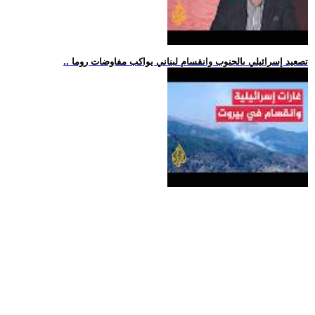
.. تصعيد إسرائيلي بالجنوب وانقسام لبناني يواكب مفاوضات روما