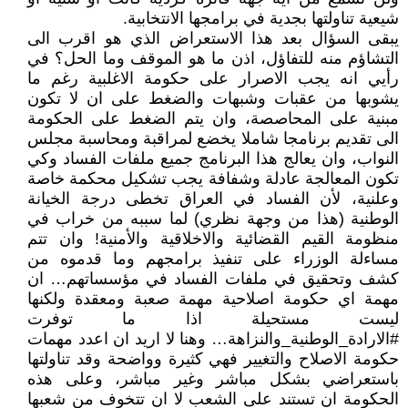
شيعية تناولتها بجدية في برامجها الانتخابية.
يبقى السؤال بعد هذا الاستعراض الذي هو اقرب الى
التشاؤم منه للتفاؤل، اذن ما هو الموقف وما الحل؟ في
رأيي انه يجب الاصرار على حكومة الاغلبية رغم ما
يشوبها من عقبات وشبهات والضغط على ان لا تكون
مبنية على المحاصصة، وان يتم الضغط على الحكومة
الى تقديم برنامجا شاملا يخضع لمراقبة ومحاسبة مجلس
النواب، وان يعالج هذا البرنامج جميع ملفات الفساد وكي
تكون المعالجة عادلة وشفافة يجب تشكيل محكمة خاصة
وعلنية، لأن الفساد في العراق تخطى درجة الخيانة
الوطنية (هذا من وجهة نظري) لما سببه من خراب في
منظومة القيم القضائية والاخلاقية والأمنية! وان تتم
مساءلة الوزراء على تنفيذ برامجهم وما قدموه من
كشف وتحقيق في ملفات الفساد في مؤسساتهم… ان
مهمة اي حكومة اصلاحية مهمة صعبة ومعقدة ولكنها
ليست مستحيلة اذا ما توفرت
#الارادة_الوطنية_والنزاهة… وهنا لا اريد ان اعدد مهمات
حكومة الاصلاح والتغيير فهي كثيرة وواضحة وقد تناولتها
باستعراضي بشكل مباشر وغير مباشر، وعلى هذه
الحكومة ان تستند على الشعب لا ان تتخوف من شعبها