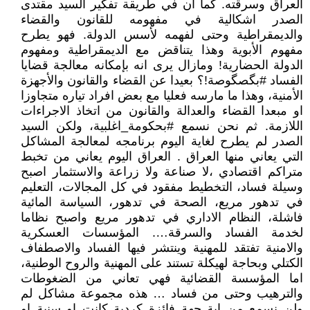
العراق وسرقته. كما أن في طريقة تفكير السيد مقتدى
الصدر اشكالية في مفهومه للقانون والقضاء
والديمقراطية وحتى لفهمه لأسس الدولة. فهو يطرح
مفهوم الأبوية وهذا يتناقض مع الديمقراطية ومفهوم
الدولة الحضارية! ومازال يرى انه بإمكانه معالجة قضايا
الفساد #بگصگوصة!؟ بعيدا عن القضاء والقانون والأجهزة
الأمنية، وهذا ما مارسه فعليا مع بعض افراد تياره متجاوزا
او مبعدا القضاء والعدالة والقانون من اتخاذ الاجراءات
اللازمة. ثم نحن نسمع #بحكومة_اغلبية، ولكن السيد
الصدر لم يطرح لغاية اليوم برنامجه لمعالجة المشاكل
التي يعاني منها العراق . العراق اليوم يعاني من تخبط
متراكم اقتصادي ،لا صناعة ولا زراعة والاستثمار اصبح
وسيلة فساد، التخطيط مفقود في كل المجالات، التعليم
في تدهور مريع، الصحة في تدهور، السياسة المائية
فاشلة، النظام الاداري في تدهور مريع واصبح نظاما
لخدمة الفساد والسرقة…. المؤسسات العسكرية
والامنية تفتقد للمهنية وينتشر فيها الفساد والاصطفاف
الكتلي وبحاجة لهيكلة تستند على المهنية والروح الوطنية،
اما المؤسسة القضائية فهي تعاني من الضغوطات
والترهيب وحتى من فساد … هذه مجموعة مشاكل لم
ولن نسمع من اية جهة فائزة كردية كانت او سنية او