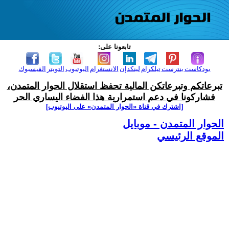
تابعونا على:
بودكاست
بنترست
تيلكرام
لينكدإن
الانستغرام
اليوتيوب
التويتر
الفيسبوك
تبرعاتكم وتبرعاتكن المالية تحفظ استقلال الحوار المتمدن،
فشاركونا في دعم استمرارية هذا الفضاء اليساري الحر
[اشترك في قناة ‫«الحوار المتمدن» على اليوتيوب]
الحوار المتمدن - موبايل
الموقع الرئيسي