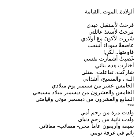
ألولادة..الموت..القيامة
فَرحتُ لأستقبلَ عيدي
مَرحتُ لأسعدَ عائلتي
سُررت لأكونَ معَ أولادي
عاصفةٌ سوداء أنبثقت
قاومتها.. لكن!
غَضبتُ أشمأزت نفسي
أختارت هدم بنائي
شاركت، تفاعلت، لقتلي
الله ، والمسيح، أنقذاني
الخامس عشر من سبتمبر يوم ميلادي
الخامس والعشرون من ديسمبر ميلاد مسيحي
السابع والعشرون من ديسمبر موتي وقيامتي
***
ولدت مرة من رحم أمي
ولدت ثانية من رحم دنياي
سبعة وأربعون عاماً محن- مصائب- معاناتي
نائم في غرفة نومي