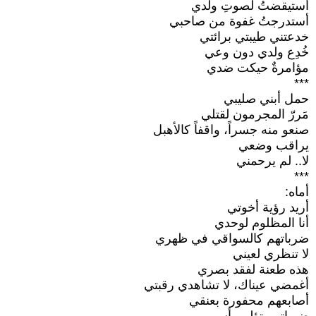
أستيقضتُ لصوتِ ولدي
أستدرجتُ غفوة من صاحبي
خدعتني طيبتي برائتي
خُدِع ولدي دون وعي
مؤامرةٌ حيكت ضدي
***
حمل أبني صليبي
مَررّ المجرمون لقتلي
صنعو منه جسراً، واقفاً كالأهبل
يراقب وضعي
لا.. لم يرحمني
***
أماه:
أريد رؤية أخوتي
أنا المظلوم لوحدي
ضرباتهم كالسواقي في ظهري
لا تنظري لعيني
هذه طعنة لفقد بصري
أغمضي عيناك، لا تشاهدي رقبتي
أصابعهم محفورة بعنقي