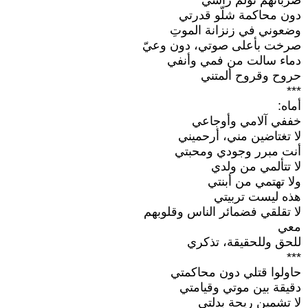
ضرباتهم تؤلم رأسي
دون محاكمة شلّو قدرتي
وضعوني في زنزانة الموتِ
صرخت بأعلى صوتي، دون وعيّ
دماء سالت من فمي وأنفي
حروح وقروح ألمتني
***
أماه:
خففي آلامي وأوجاعي
لا تغتاضين مني، أرحميني
أنت مبرر وجودي ومحبتي
لا تتألمي من ولدي
ولا تهتمي من أبنتي
هذه ليست تربيتي
لا تقلقي فضمائر الناس وقلوبهم
معي
للحق وللحقيقة، تذكري
***
حاولوا قتلي دون محاكمتي
دقيقة بين موتي وقيامتي
لا تشمين ريحة بدلتي