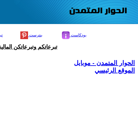
بودكاست
بنترست
تي
تبرعاتكم وتبرعاتكن المال
الحوار المتمدن - موبايل
الموقع الرئيسي