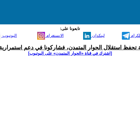
تابعونا على:
لكرام
لينكدإن
الانستغرام
اليوتيوب
ية تحفظ استقلال الحوار المتمدن، فشاركونا في دعم استمرارية 
[اشترك في قناة ‫«الحوار المتمدن» على اليوتيوب]