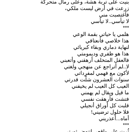
بنيت على تربة هشة، وعلى رمال متحركة
زرعت في أرض ليست ملكي،
فأغتصبت مني
لا تيأسي..لا تيأسي
***
هلمي يا حياتي بقمة الوعي
هذا خلاصي فأنعتاقي
لنهاية دماري وبقاء كبريائي
هذا هو ظفري وديمومتي
فالعقل المتخلف أرهقني وأتعبني
لا..لم أتراجع عن منهجي ولغتي
لأكون مع فهمي لمفرداتي
سنوات العشرون شلّت قدرتي
العيب كل العيب لم يخيفني
ما قيل ويقال لم يهمني
فتشت فأرهقت نفسي
قلبت كل أوراق أنجيلي
فلا حلول ترضيني!
أماه...أعذريني
***
ثُرت على واقعي لتنهض ثورتي