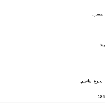
 صغير..
ة!
لجوع أبناءهم.