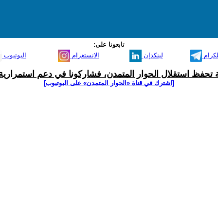
تابعونا على:
لكرام
لينكدإن
الانستغرام
اليوتيوب
ية تحفظ استقلال الحوار المتمدن، فشاركونا في دعم استمرارية 
[اشترك في قناة ‫«الحوار المتمدن» على اليوتيوب]