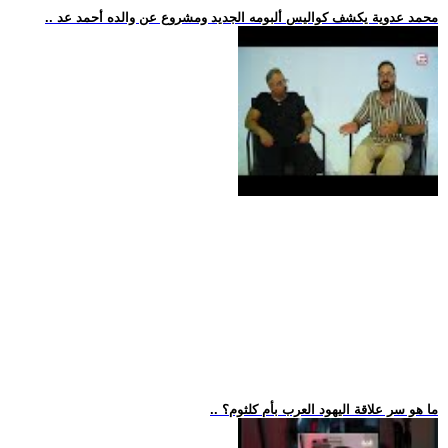
.. محمد عدوية يكشف كواليس ألبومه الجديد ومشروع عن والده أحمد عد
.. ما هو سر علاقة اليهود العرب بأم كلثوم؟