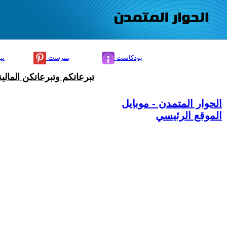
بودكاست
بنترست
تي
تبرعاتكم وتبرعاتكن المال
الحوار المتمدن - موبايل
الموقع الرئيسي