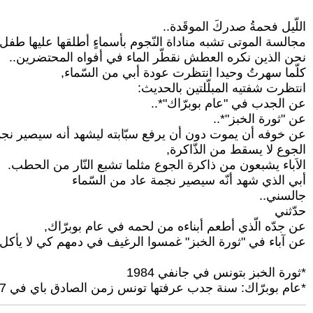
اللّيل فحمةُ صدركَ الموقَدة..
مجالسة الموتى تشبه مناداة النّجوم بأسماءٍ أطلقها عليها طفل
نحن الذين نكره العطش نقطّر الماء في أفواه المحتضرين..
كلّما سهرتُ وحيدا انتظرت عودة أبي من السّماء,
انتظرت شفتيه المبلّلتين بالحديث:
عن الجدب في "عام بوبرّاك"*..
عن "ثورة الخبز"*..
عن خوفه أن يموت دون أن يرفع سبّابته ليشهد أنه سيصير نجم
الجوع لا يسقط من الذّاكرة,
الاَباء يشبعون من ذاكرة الجوع مثلما تشبع النّار من الحطب.
أبي الذي شهد أنّه سيصير نجمة عاد من السّماء
جالسني..
حدّثني
عن جدّه الّذي أطعم أبناءه من لحمه في عام بوبرّاك,
عن آباء في "ثورة الخبز" غمسوا الرغيف في دمهم كي لا يأكل ا
*ثورة الخبز بتونس في جانفي 1984
*عام بوبرّاك: سنة جدب عرفتها تونس زمن الصادق باي في 1867