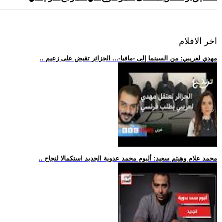
اخر الافلام
.. مهدي لعريبي: من السينما إلى -مافيا-... الجزائر تقبض على زعيم
.. محمد علام وهيثم سعيد: ألبوم محمد عدوية الجديد استكمالا لنجاح