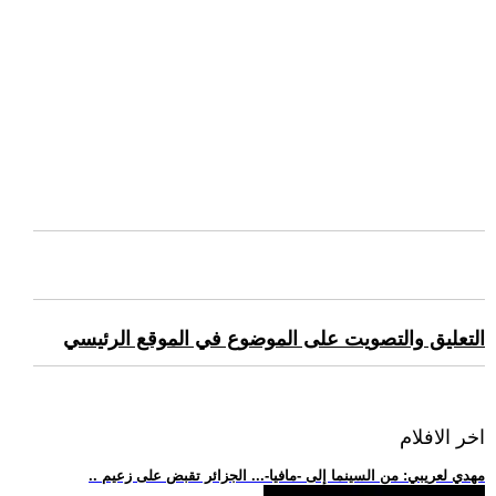
التعليق والتصويت على الموضوع في الموقع الرئيسي
اخر الافلام
.. مهدي لعريبي: من السينما إلى -مافيا-... الجزائر تقبض على زعيم