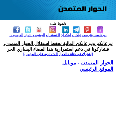
تابعونا على:
بودكاست
بنترست
تيلكرام
لينكدإن
الانستغرام
اليوتيوب
التويتر
الفيسبوك
تبرعاتكم وتبرعاتكن المالية تحفظ استقلال الحوار المتمدن،
فشاركونا في دعم استمرارية هذا الفضاء اليساري الحر
[اشترك في قناة ‫«الحوار المتمدن» على اليوتيوب]
الحوار المتمدن - موبايل
الموقع الرئيسي