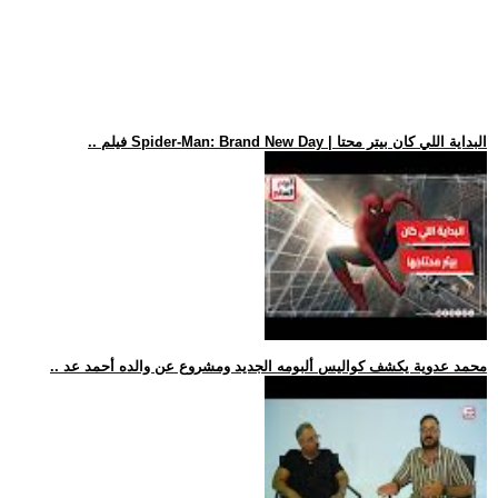
.. فيلم Spider-Man: Brand New Day | البداية اللي كان بيتر محتا
.. محمد عدوية يكشف كواليس ألبومه الجديد ومشروع عن والده أحمد عد