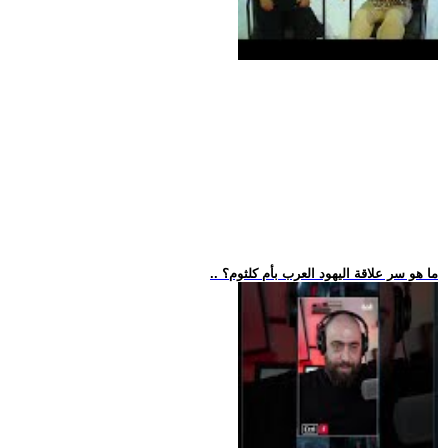
.. ما هو سر علاقة اليهود العرب بأم كلثوم؟