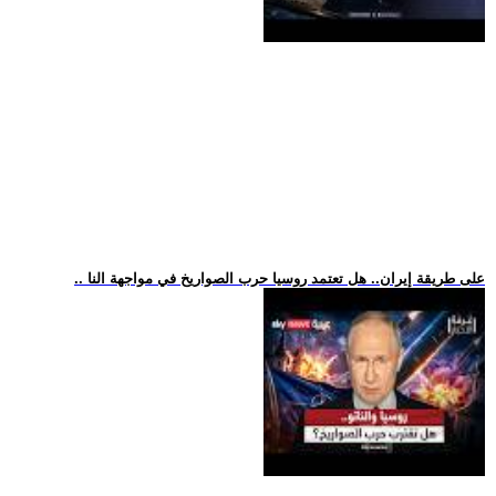
.. على طريقة إيران.. هل تعتمد روسيا حرب الصواريخ في مواجهة النا