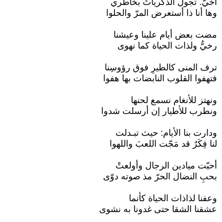
أُخيَّ. تجول الذكرياتُ بخاطري
وها أنا ذا أستعرض المرّ والحلوا
مضت بعض أيام علينا وعيشنا
رخيُّ ولذات الحياة كما نهوى
ترف المنى كالطيرِ فوق رؤوسِنا
فتهفوا القلوب النابضات بها هفوا
ونهتز للأنغام نسمع لحنها
ونطرب للأطيار إن أرسلت شدوا
ودارت بنا الأيام: حيث تبـدلت
لنا فِكَرٌ قد مَجّت اللعبَ واللهوا
أحبّت ميادين الرجال وأولعتْ
بحبِ النضال الحرّ مذ صوته دوّى
وعفنا لذاذات الحياة كأنما
عشقنا الشقا حتى غدونا به نشوى