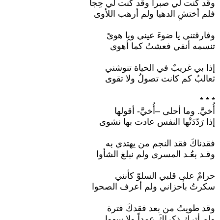
وقد كنت لي صبراً وقد كنت لي حِجاً
فلم أختشِ الدهيا ولم أرهب اللأوى
وفارقتني يا ضوءَ عيني ويا هوىً
تنسمه أنفي فعشتُ كما أهوى
إذا بي غريبٌ في الحياة تنوشني
ثعالبُ كم كانت تصولُ ولا تقوى
* * *
أُخيَّ. وما أحلى –أُخيَّ- أقولها
إذا رَدّدَتْها النفس عادت بها نشوى
فقدناكَ فقد النجم من يهتدي به
وقـد بعُـد المسرى ولم نبلغ الشأوا
حرامٌ على قلبي السلوّ كأنني
سكرتُ بأحزاني ولم أعرف الصحوا
وقد طويتُ من بعد فقدكَ فترة
ولم أترك ذكراكَ عمداً ولا سهوا