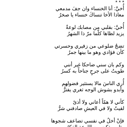
* * *
أُخيَّ: أنا الخنساء وان جفَ مدمعي
معاذا الأخا تنساكَ خنساء يا صخرُ
أُخيَّ: بقلبي من مصابك لوعةٌ
يزيد لظاها كلّما مرّ ذا الشهرُ
تضجُ ضلوعي من زفيري وحسرتي
كأن فؤادي وهو ما بينها جمرُ
وكم بان سني ضاحكا غير أنني
طويتُ على جرحٍ جناحاً به كسرُ
أُري الناسَ مالا يستثير فضولهم
وأبدو بشوش الوجه ثغري يفترُّ
كأني لا همّاً أعاني ولا أذىً
لقيتُ ولا في العيشِ صادفني شرُّ
فإنْ أخلُ في نفسي تضاعف شجوها