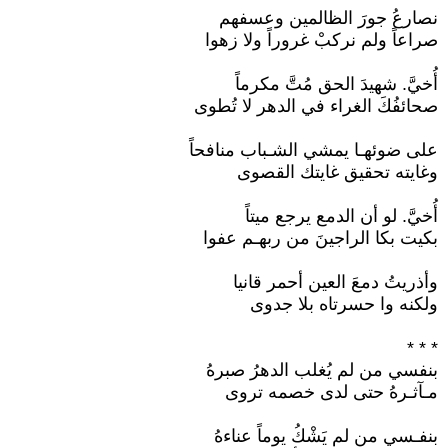
نصارعُ جورَ الظالمين وعسفهم
صراعاً ولم نركبْ غروراً ولا زهوا
أُخيَّ. شهيدَ الحق مُتَّ مكرماً
صحائفُكَ الغراء في الدهر لا تُطوى
على ضوئهـا يمشي الشـباب منافحاً
وغايته تحقيق غايتك القصوى
أُخيَّ. لو أن الدمع يرجع ميتاً
بكيت بكا الراجينَ من ربهـم عفوا
وأذريتُ دمعَ العين أحمر قانيا
ولكنه وا حسرتاه بلا جدوى
* * *
بنفسي من لم يُغلب الدهرُ صبرهُ
مـآثـرهُ حتى لدى خصمه تروى
بنفـسي من لم يَشْكُ يوماً عناءهُ