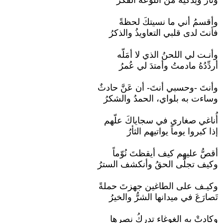
وثار ويذكيه من اللوعة الفكرُ
وأقسمُ أني ما نسيتكَ لحظةً
فأنتَ لدى قلبي التعاويذُ والذكرُ
وأنـت لي اللحنُ الذي لا أمَلّه
أردِّدُهُ مادمتُ وأمتدَ لي عُمرُ
وأنتَ -وحسبي أنتَ- أن عَنَّ حادثٌ
وساءت به بلواي، الحمدُ والشكرُ
أُناغي صغاري في سجاياكَ علّهم
إذا كبروا يوماً يواتيهم الثأرُ
أقصُّ عليهم كيف أيقظتَ نُوّماً
وكيف تجلّى الحقُ وأنكشف السترُ
وكيـف على الطاغين جهزتَ حملةً
تَصارَعَ في ميدانها الشرُّ والخيرُ
وكادتْ به الغوغاء تدركُ نصرها