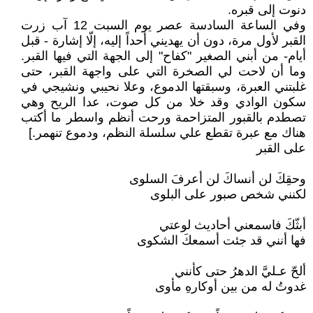
دنوت إلى قبره.
وفي الساعة السادسة عصر يوم السبت 12 آب زرت
القبر لأول مرة، دون أن يهديني أحداً إليه، إلّا إشارة - قبل
أيام- من أبني الصغير "كفاح" إلى الجهة التي فيها القبر.
وما أن لاحت لي الصخرة التي على واجهة القبر، حتى
غلبتني العبرة، وسبقتها الدموع، وعلا نحيبي ونشيجي في
سكون الوادي وقد خلا من كل صوت، عدا الريح وهي
تصطدم بالقبور المتزاحمة ورحت أنظم واسطر ما أكتب
هناك مع عبرة تقطع علي سلسلة النظم، ودموع تنهمر.]
على القبر
وحقِكَ لن أنساكَ لن أعرفَ السلوى
لكنني شخص صبور على البلوى
أبثّكَ فاسمعني أحاديث لوعتي
فها أنني قد جئت أسمعكَ الشكوى
ألحّ عـليَّ الدهرُ حتى كأنني
غدوتُ له من بين أوكارهِ مأوى