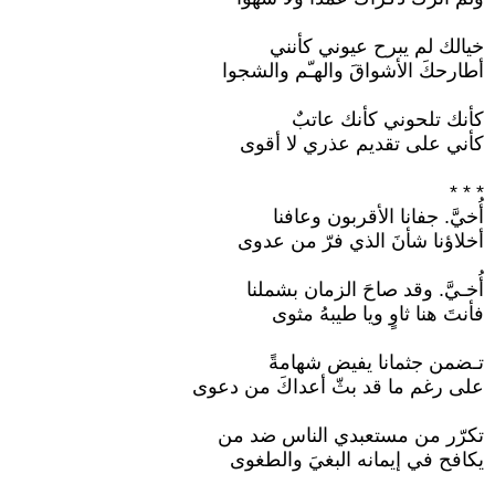
خيالك لم يبرح عيوني كأنني
أطارحكَ الأشواقَ والهـّم والشجوا
كأنك تلحوني كأنك عاتبٌ
كأني على تقديم عذري لا أقوى
* * *
أُخيَّ. جفانا الأقربون وعافنا
أخلاؤنا شأنَ الذي فرّ من عدوى
أُخـيَّ. وقد صاحَ الزمان بشملنا
فأنتَ هنا ثاوٍ ويا طيبهُ مثوى
تـضمن جثمانا يفيض شهامةً
على رغم ما قد بثّ أعداكَ من دعوى
تكرّر من مستعبدي الناس ضد من
يكافح في إيمانه البغيَ والطغوى