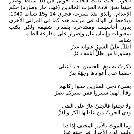
الحزب حيث كانت الجلسة الأولى في 10 شباط وصدر
حينها بحق قادة الحزب الخالدين (فهد، حاز وصارم) حكم
الإعدام، والذي نفذ بسرعة فجري 14 و15 شباط 1949.
ويلاحظ ان الوالد في مرثيته هذه كما في المراثي الأخرى
يدون أحاسيسه ومشاعره بفقدان شقيقه ولكن يكتب
بمعنويات وإيمان عال وإصرار على مقارعة الظلم.
شباط
أطلَّ عليَّ الشهرُ عنوانه غدرُ
وساورنا من ظِلِّ أيامه ذعرُ
ذكرتُ به يومَ -الحسين- قـد أعتلى
خطيبا على أعوادها وجهُهُ بدرُ
يضيء دجى السارين حَثـوا ركابهم
وقال لهم: سـيروا ففي سيركم نصرُ
ولا تجبنوا فالجبنُ عارٌ على الفتى
وذي الحربُ من عاداتها الكرُ والفرُّ
وما الموتُ بالأمرِ المخيف إذا دنا
وليس لدى الأحرار في حينه عذرُ