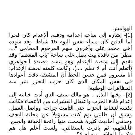
الهوامش
[1]- إشارة إلى ساعة إعدامه ودفنه. ألإعدام كان فجرا
أما الدفن كان مساء نفس اليوم 15 شباط. وقد شهده
أخي محمد علي وآخرون منهم المرحوم المحامي "....
مطر" من نافذة بيت يطل على ساحة "باب المعظم" وقد
تقدم إلى منصة الإعدام وهو ينشد قصيدة الجواهري
(أتعلم أنت أم لا تعلم ....). وكانت كلمته لحظة الإعدام:
أنا مسرور فمن حسن الحظ أن المشنقة دقت أعوادها
في نفس المكان الذي كان حزب التحرر يثير منه
المظاهرات الوطنية!
[2]– يخنها النذل .. هو مالك سيف الذي أدت خيانته إلى
إعدام قادة الحزب واعتقال العشرات من الأعضاء فكانت
نكسة لنشاط الحزب حتى التأمت جراحه وواصل العمل.
وسبق أن طلبني يوم كنت مسؤولا عن محلية النجف
وحدثني أحاديث كثيرة شممت منها رائحة الخيانة والجبن،
فأبلغتهم، ثم بادرت باستقالتي. ولست أعلم هل هم
فكروا بالخلاص منه أم لا؟