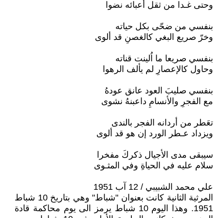
وحتى غـدا من ثقل أعبائه نضوا
بنفسي من ضحّى بكل حياته
وخرّ صريع البغي كالغصنِ قد ألوى
بنفسي صريعا ما اُلينت قناته
وحاول كالإعصارِ لم يألف الرهوا
بنفسي صليبَ العود عانق عودهُ
مع الفجرِ والأنسامِ داعبنهُ نشوى
تعَطر من أردانه الفجر بالندى
ويزداد عـطر الورد إن هو قد ألوى
سيبقى مدى الأجيال ذكركَ مفخرا
سلام عليه في الحياةِ وفي المثـوى
علي محمد الشبيبي / 12 آب 1951
المرثية الثانية كانت بعنوان "شباط" وهي بتاريخ 10 شباط
1951. وهذا اليوم 10 شباط يرمز الى يوم محاكمة قادة