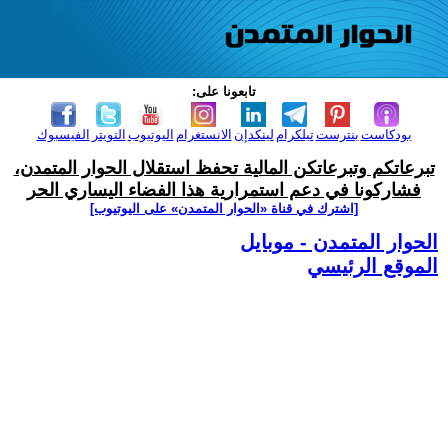
تابعونا على:
بودكاست
بنترست
تيلكرام
لينكدإن
الانستغرام
اليوتيوب
التويتر
الفيسبوك
تبرعاتكم وتبرعاتكن المالية تحفظ استقلال الحوار المتمدن،
فشاركونا في دعم استمرارية هذا الفضاء اليساري الحر
[اشترك في قناة ‫«الحوار المتمدن» على اليوتيوب]
الحوار المتمدن - موبايل
الموقع الرئيسي