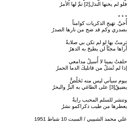
فلو لم يخنها النذل[2] تمَّ لها الأمرُ
* * *
أُخيَّ. تهَيج الذكريات كوامناً
بصدري وكم قد ضج من نارها الصدرُ
بَرِمتُ بها لو لم تكن بي صلابةٌ
أراها مجنّاً لن يطيحَ به الدهرُ
حلفتُ يمينا لا أُسيلُ مدامعي
إذا لم تُسَلْ من قاتليكَ الدما الحمرُ
بيوم سيأتي ليس منه تَخَلُصٌّ
يضيقُ[3] على الطاغي به البرُّ والبحرُ
وتنشر للسلم المحبب رايةٌ
يعطرها من طيب ذكراكمو نشرُ
علي محمد الشبيبي / السبت 10 شباط 1951