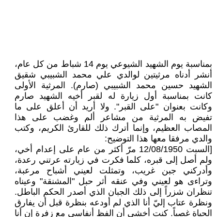
بمناسبة يوم الشهيد الشيوعي يوم 14 شباط من كل عام،
أنشر أدناه مرثيتين لوالدي علي محمد الشبيبي شقيق
الشهيد حسين محمد الشبيبي (صارم). المرثية الأولى
كانت بمناسبة أول زيارة له لقبر أخيه الشهيد صارم
وكانت بعنوان "على القبر". ولا أريد أن أعلق على ما
تفيض به المرثية من مشاعر ألم وغضب على هذا
المصاب العظيم، وإنما أترك ذلك للقارئ الكريم، وكتب
والدي مرفقا معها هذا التوضيح:
[السبت 12/08/1950 مرّ أكثر من عام على إعدام أخي،
ولم أصل إلى قبره، كلما فكرت في زيارته عرتني رعدة،
وأدركني جبن غريب، وتمثلت لعيني أشباح مرعبة،
وتراءى هو لعيني وفي عنقه أثر حبل "المشنقة" وعيناه
تنظران شزراً إلى ذلك الجبان الذي أصدر الحكم الباطل.
ونظرة عتاب إليّ أنا الذي لم أودعه بنظرة قبل أن يفارق
الحياة غصباً. كنت أخشى أن الفظ أنفاسي مع زفرة إن أنا