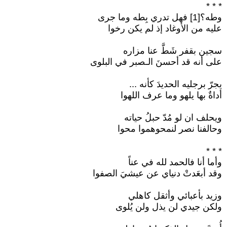
* * *
وطه؟[1] فهل تدري بِطه وما جرى
عليه من الأوغاد إذ لم يكن رخوا
سجين بقفر شَطَّ عنا مزاره
على أنه قد أحسنَ الـصبر في البلوى
يجرّ برجليه الحديدَ كأنه ...
أداةٌ بها يلهو وما عرف اللهوا
ويحلف ان لو مُدّ حبلُ حياته
وحالفنا نصر لنمحوهموا محوا
* * *
وأما أنا فالحمد لله في عناً
وقد أبعَدتْ دنياي عن عيشيَ الصفوا
وزيد بأعبائي وأثقل كاهلي
ولكن جيدي لن يذل ولن يُلوى