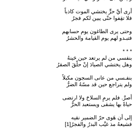
أرى أيَّ حرٍّ يختشي الموت كاذباً
فلا تقِفوا حتّى يبين لكم فجرُ
وحتى يرى الطاغون يوم حسابهم
فتبـدو لهم يوم القيامة والحشرُ
* * *
بنفسي من لم يرتعد حين حَينهُ
وهل يختشي الصيادَ إنْ حلّقَ الصقرُ
بنفـسي من عانى السجون مكبلاً
ولم يتراجع حين قد مسّهُ الضرُّ
أصرَّ. فلم يرمِ السلاحَ ولا ارتضى
حياةً بها يشقى ويستعبد الحرُّ
إلى أن هَوى حرّ الضمير نقيه
فشيعهُ مذ غيَّب البدرُ والفجرُ[1]