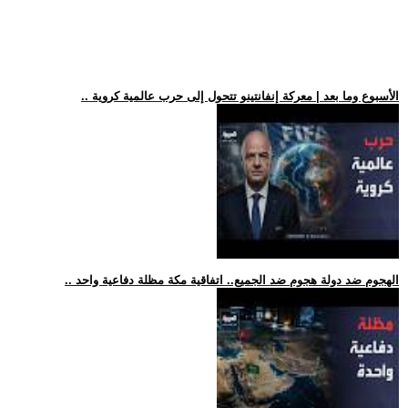
.. الأسبوع وما بعد | معركة إنفانتينو تتحول إلى حرب عالمية كروية
.. الهجوم ضد دولة هجوم ضد الجميع.. اتفاقية مكة مظلة دفاعية واحد