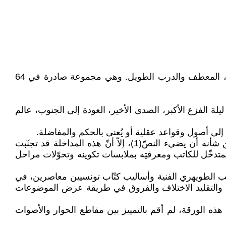
"الأرض البائسة"، مجموعة قصصية، نشرها الكاتب، سنة 1988، على نفقته الخاصّة وضمّت القصص التالية: الأرض البائسة، المعطف والدرب الطويل. وهي مجموعة صادرة في 64
عناوين التالية: كبّة الصوف، ليلة الفزع الأكبر، الصدى الأخير، العودة إلى الجنوب، عالم
لى أصول وقواعد عقلية أو يُعنى بالحكم والمفاضلة.
و رغم أن المنحى العام في المباحث الحديثة للأدب تزاوج بين السياقين الإبداعي والتاريخي وتسعى إلى توظيف كل ما من شأنه أن يضيء النصّ(1)، إلاّ أنّ هذه المداخلة قد تجنّبت
تدخّل للكاتب ومعرفتِه بملابسات تكوينه وتحوّلات مراحل
ليب الطويهري الفنية وأساليب كتّاب تونسيين معاصرين، في
اكاة والتقليد الاختلاف والفروق في طريقة عرض الموضوعات
هذه الورقة، لم أقم بالتمييز بين مقاطع الحوار والأصوات