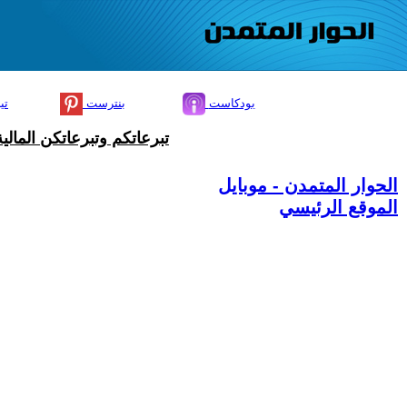
بودكاست
بنترست
تي
تبرعاتكم وتبرعاتكن المال
الحوار المتمدن - موبايل
الموقع الرئيسي