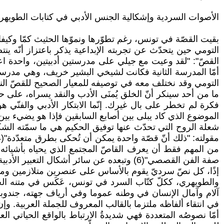
الأصوات السردية وإشكالية الجنس الأدبي في كتابات الطويهر
بقيت القصّة في تونس، رغم تطوّرها ونموّها الحثيث كمّا وكيفا، حبي
التومي حين يتحدّث عن تجربته الإبداعية يذكر باعتزاز أنّه ي
القصّ": "لقد وعيت مع جيلي على مدرستين أدبيتين، واحدة اع
التومي وقد نختلف معه في توصيفه للمعيار الصحيح للقصّ الناجح و
ما من أحد سينكر أنّ الخلق يُمنَى الأدب والنقد يسراه، على ح
فكرة لم تخطر على بال غيرك. إنّما الابتكار الأدبي والفنّي ه
الموضوع الذي كاد يبلى بين أصابع السابقين فإذا هو يضيء بين
شعلة الروح التي تحدّث عنها توفيق الحكيم هي ما سمّته الشكلان
من المهم فقط أن يعرف القاصّ المجتمع الذي يحياه بأشيائه 
صفة الفن القصصي"(6) وتبعده عن سائر أشكال التعبير الأدبية الأخرى كفنّ المقال وغيره.
إذًا، كل نصّ سرديّ يقوم بالأساس على عنصرين متلازمين ومتكا
والطويهري، ككلّ كتّاب السرد في تونس، عَكَس في متنه الحك
آلام وآمال الإنسان في وطنه عموما وفي أرياف جهته، جندوب
في انتقاء ألفاظه ملتزما بالقالب المعروف للجملة العربية. 
أمّا نصوصُه المتعددة فهي شديدةُ الارتباط بالواقع الحياتي ال