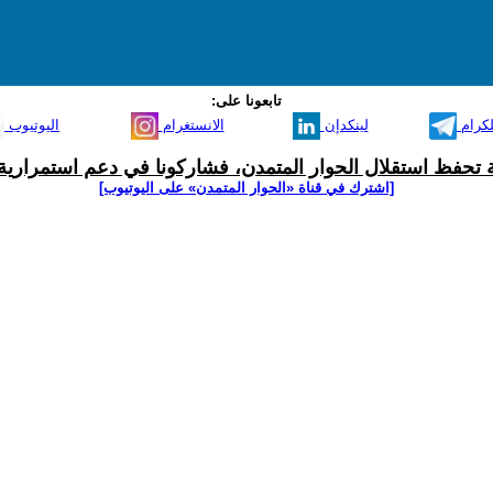
تابعونا على:
لكرام
لينكدإن
الانستغرام
اليوتيوب
ية تحفظ استقلال الحوار المتمدن، فشاركونا في دعم استمرارية 
[اشترك في قناة ‫«الحوار المتمدن» على اليوتيوب]