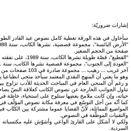
إشارات ضروريّة:
سأحاول في هذه الورقة تغطية كامل نصوص عبد القادر الطويهر
صفحة من الحجم الصغير.
"القطيع"، قصّة طويلة نشرها الكاتب، سنة 1989، على نفقته الخاصّة. تشغل 102 صفحة.
آخر غريب ... رهيب ... مجموعة صادرة في 103 صفحات من الحجم الصغير.
وهو ما يعني أن المنهج النقدي المعتمد سيأخذ منحى انطباعيا
تناول الجوانب الخارجة عن نصوص الكاتب كعلاقة النصّ بصاحبه
حياته، وإن كانت ملامح بعضِها ستلوح على استحياء، خاصّة في م
كما أنّه من أجل التوسّع في معرفة مكانة نصوص المؤلّف في ا
المواضيع المماثلة، لأنّ القضايا عموما مشتركة بين الكتّاب 
والتقنيات الموظّفة في النصوص.
ولكي لا أشكل على القارئ الواعي وأشوّش عليه مكتسباته من ا
السردية.