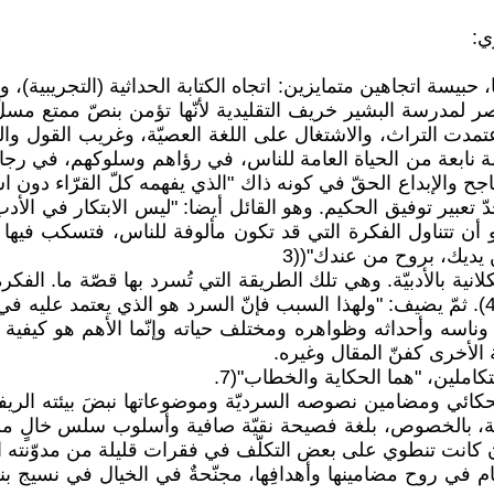
ي:
سة اتجاهين متمايزين: اتجاه الكتابة الحداثية (التجريبية)، واتجاه
نتصر لمدرسة البشير خريف التقليدية لأنّها تؤمن بنصّ ممتع مس
تمدت التراث، والاشتغال على اللغة العصيّة، وغريب القول وا
الإبداع الحقّ في كونه ذاك "الذي يفهمه كلّ القرّاء دون استثنا
دّ تعبير توفيق الحكيم. وهو القائل أيضا: "ليس الابتكار في ا
و أن تتناول الفكرة التي قد تكون مألوفة للناس، فتسكب فيها م
 يديك، بروح من عندك"((3
ية بالأدبيّة. وهي تلك الطريقة التي تُسرد بها قصّة ما. الفكر
وناسه وأحداثه وظواهره ومختلف حياته وإنّما الأهم هو كيفية
ملين، "هما الحكاية والخطاب"(7.
ائي ومضامين نصوصه السرديّة وموضوعاتها نبضَ بيئته الريفية
ة، بالخصوص، بلغة فصيحة نقيّة صافية وأسلوب سلس خالٍ من ا
وإن كانت تنطوي على بعض التكلّف في فقرات قليلة من مدوّنته ا
عام في روح مضامينها وأهدافِها، مجنّحةٌ في الخيال في نسيج بنا