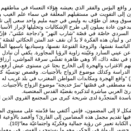
ر واقع البؤس والفقر الذي يعيشه هؤلاء التعساء في مناطقهم 
 إلى التفويت في مستقبلهم المعلّقة في سماء علم الغيب 
سوق وبعد أن طوّف به وليس في جيبه مليم واحد سعى إلى تاج
إلى ما بعد موسم الحصاد"(8). وإذا كان المبدعون عادة يميلون إلى طرح الإشكاليات و
السردي خاصّة في قصّة "شارب النهر" و"دجاجة عمّتي"، فإن
. و لبيان هذه الفكرة لا بدّ أن نقف عند المتن الحكائي لقصّة
 البائسةَ نفسَها، والزوجةَ القنوعةَ نفسهَا، وسيناديها باسمِها ا
ن عيني السارد وغيّبته زاوية الرؤيا المجاورة. يكفي أن نبادل
ضوح في نصّه ذاك، ألا وهي ظاهرة تفشّي سرقة المواشي، أرزاق 
منهم الاغتراب والهجرة إلى الخارج بحثا عن مستوى عيش أرفع،
ن الدراسة وكذلك موضوع الزواج بالأجنبيات. وقصص تونسيّة كث
مجموعتيه "الضفّة الأخرى" (2001) و "حقائب الترحال" (2009) "واقع الهجرة ومكابدات المو
رئ العربي مباشرة لتذكيره بقضيّة القدس المغتصبة.
سدة المتجذّرة لدى شريحة كبرى من المجتمع القروي الذين ات
لشكل لا إلى المضمون، فإنني أكتفي بما قدّمته على مستوى ال
 فيها تقديم مجمل هذه المضامين إلى القارئ؟ وأقصد بالأوعية
تابة تعبير عن رؤية جمالية وفكريّة واجتماعيّة معا"(10).
اهر حضور الرواة في الحكي وهو ما يستوجب الغوص في معمار 