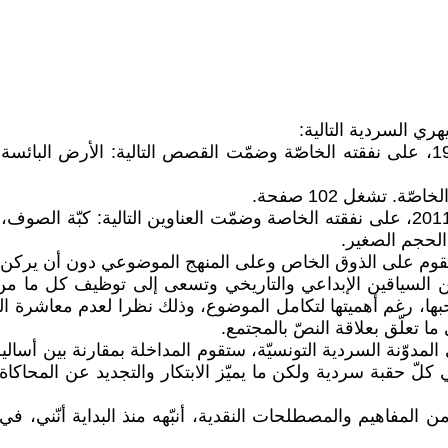
ي السردية التالية:
"العودة إلى الجنوب"، مجموعة قصصية نشرها الكاتب، سنة 2011، على نفقته الخاصة وضمّت ال
 يقوم على الذوق الخاص وعلى المنهج الموضوعي دون أن يركن إ
ا، رغم أهميتها لتكامل الموضوع، وذلك نظرا لعدم معاشرة الم
ا تعلّق بعلاقة النصّ بالمجتمع.
لمدوّنة السردية التونسيّة، ستقوم المداخلة بمقارنة بين أسا
في كلّ حقبة سردية ولكن ما يميّز الابتكار والتجديد عن المح
لمفاهيم والمصطلحات النقدية، أنبّهه منذ البداية أنّني، في 