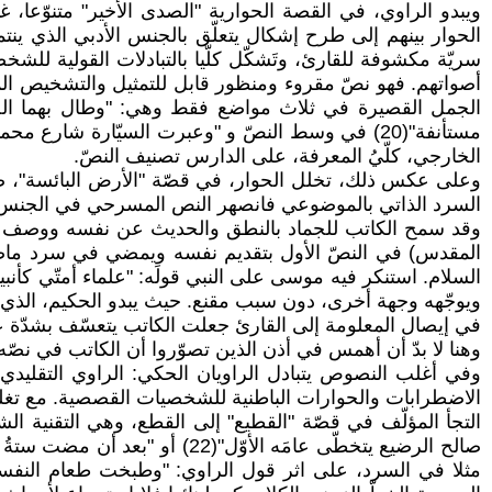
ويبدو الراوي، في القصة الحوارية "الصدى الأخير" متنوّعا، غ
الحوار بينهم إلى طرح إشكال يتعلّق بالجنس الأدبي الذي ينتمي
سريّة مكشوفة للقارئ، وتَشكّل كلّيا بالتبادلات القولية للش
أصواتهم. فهو نصّ مقروء ومنظور قابل للتمثيل والتشخيص ا
الخارجي، كلّيُ المعرفة، على الدارس تصنيف النصّ.
وعلى عكس ذلك، تخلل الحوار، في قصّة "الأرض البائسة"، ص
السرد الذاتي بالموضوعي فانصهر النص المسرحي في الجنس 
وقد سمح الكاتب للجماد بالنطق والحديث عن نفسه ووصف مش
المقدس) في النصّ الأول بتقديم نفسه ويمضي في سرد ماضيه 
السلام. استنكر فيه موسى على النبي قولَه: "علماء أمتّي كأنبيا
ويوجّهه وجهة أخرى، دون سبب مقنع. حيث يبدو الحكيم، الذي به
في إيصال المعلومة إلى القارئ جعلت الكاتب يتعسّف بشدّة
وهنا لا بدّ أن أهمس في أذن الذين تصوّروا أن الكاتب في نصّه هذ
وفي أغلب النصوص يتبادل الراويان الحكي: الراوي التقليد
الاضطرابات والحوارات الباطنية للشخصيات القصصية. مع تغل
التجأ المؤلّف في قصّة "القطيع" إلى القطع، وهي التقنية الش