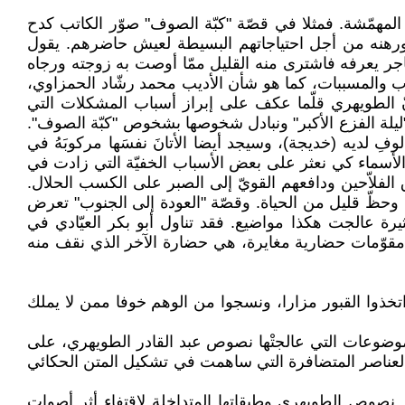
المهمّشة. فمثلا في قصّة "كبّة الصوف" صوّر الكاتب كدح
ورهنه من أجل احتياجاتهم البسيطة لعيش حاضرهم. يقول
ر يعرفه فاشترى منه القليل ممّا أوصت به زوجته ورجاه
تحليلها لإبراز الأسباب والمسببات، كما هو شأن الأديب محمد رشّاد الحمزاوي،
ّ الطويهري قلّما عكف على إبراز أسباب المشكلات التي
 "ليلة الفزع الأكبر" ونبادل شخوصها بشخوص "كبّة الصوف".
لمألوفِ لديه (خديجة)، وسيجد أيضا الأتانَ نفسَها مركوبَهُ في
 الأسماء كي نعثر على بعض الأسباب الخفيّة التي زادت في
الفلاّحين ودافعهم القويّ إلى الصبر على الكسب الحلال.
 وحظّ قليل من الحياة. وقصّة "العودة إلى الجنوب" تعرض
يرة عالجت هكذا مواضيع. فقد تناول أبو بكر العيّادي في
اطن المغترب في بلد غريب له مقوّمات حضارية مغايرة، هي حضارة الآخر الذي نقف منه
خذوا القبور مزارا، ونسجوا من الوهم خوفا ممن لا يملك
موضوعات التي عالجتْها نصوص عبد القادر الطويهري، على
 العناصر المتضافرة التي ساهمت في تشكيل المتن الحكائي
نصوص الطويهري وطبقاتها المتداخلة لاقتفاء أثر أصوات