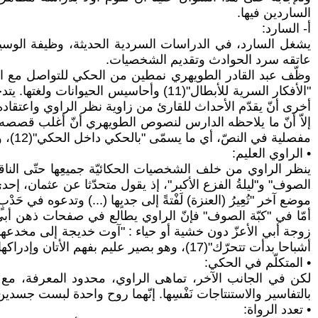
الساردين فيها.
أ‌- السارد:
يشغل السارد، في الدراسات السردية الحديثة، وظيفة الوسيط
عاتقه سرد الحوادث وتقديم الشخصيات.
وظّف عبد القادر الطويهري نمطين من الحكي للتواصل مع القا
"الأفكار السرية للأبطال"(11) وأحاسي
أخرى أنّ يقدّم الأحداث للقارئ من زاوية نظر الراوي واعتقاده
إلاّ أنّ ما يلاحظه الدارس لنصوص الطويهري أنّ أغلب قصصه بني
مفصلية في النصّ، أي ما يسمّى "بالحكي داخل الحكي"(12)، وإنّما بغرض التعبير عن قضايا اجتماعية وقيم فكرية تعبّر عن رغبة المؤلّف ولا تعبّر عن رغبات الشخوص وميولاتهم.
• الراوي العليم:
ينظر الراوي من خلف الشخصيات الحكائيّة جميعِها حتّى الناقر
موضع آخر "تُعِيرُ (العنزة) لَفْتةً إلى جديِها (...) وتدعوه في حَدْب
أشباحا بدأت تتحرّك"(17)، وهو بصير عليم بفهم الأتان وإدراكها: "بلغة تفهمها الحمير"(18).
• المتكلّم في الحكي:
لكن في الجانب الآخر، تماهى الراوي، محدود المعرفة، مع الش
بالتفاسير والاستنتاجات نَفْسِها. إنّهما روح واحدة لبست جسدي
• تعدد الرواة: