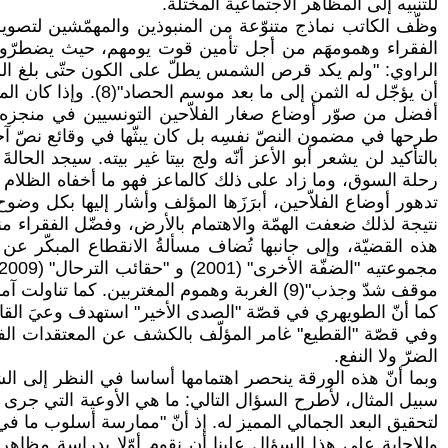
للتنبيه إلى المظاهر الاجتماعية المختلّة.
وظّف الكاتب نماذج متنوّعة من المنبوذين والمهمّشين لتصوي
الفقراء وهمومهَم من أجل تأمين قوت يومهم، حيث يضطرّون
الراوي: "ولم يكد قرص الشمس يطلّ على الكون حتّى بلغ ال
أن يؤجّل له الثمن 
أفضل من صوّر أوضاع صغار الفلاّحين التونسيين في منجزه 
طرحها في مضمون النصّ نفسِه بل كان يبثّها في وقائع نصّ آخر
بالتأكيد لن يشعر أبو الأعز أنّه ولج بيتا غير بيته. سيجد الحالةَ
رحلة السوق، وما زاد على ذلك كالماعز فهو ما أخفاه الظلام ع
تدهور أوضاع الفلاّحين، أبرَزَها المؤلف وأشار إليها بكل و
نتيجة لذلك ضعفت الهمّة والاهتمام بالأرض، وفضّل الفقراء 
هذه القضيّة، وإلى جانبها تُضاف مسألةُ الانقطاع المبكّر ع
موقف شدّ وجذب"(9) الغربة وهموم المغتربين. كما تناولت آمنة مصطفى في قصّتها "سرّ خديجة" موضوع الزواج بالأجنبيات.
كما أنّ الطويهري في قصّة "الصدى الأخير" استهدف وعيَ القا
وفي قصّة "القطيع" غامر المؤلّف بالكشف عن المعتقدات الفا
الضرّ ولا النفع.
وبما أنّ هذه الورقة ينحصر اهتمامها أساسا في النظر إلى ا
سبيل المثال، لأطرح السؤال التالي: ما هي الأوعية التي جرى
لتحقيق البعد الجمالي المميز له. إذ أنّ "ممارسة أسلوب ما في الك
وللإجابة على هذا السؤال علينا أن نقوم أوّلا بدراسة مظ