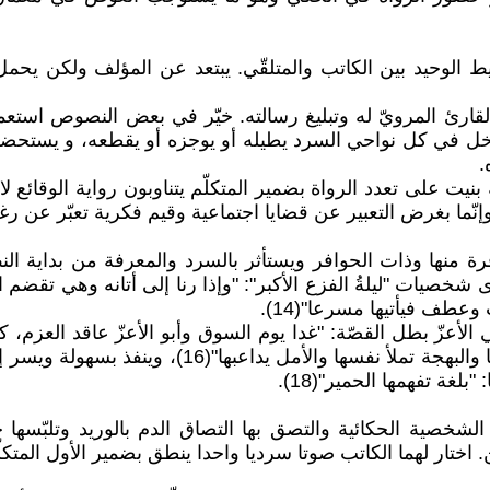
 الوحيد بين الكاتب والمتلقّي. يبتعد عن المؤلف ولكن يحمل
رئ المرويّ له وتبليغ رسالته. خيّر في بعض النصوص استعمال 
س الحيوانات ولغتها. يتدخل في كل نواحي السرد يطيله أو يوجزه أو يقط
.
ت على تعدد الرواة بضمير المتكلّم يتناوبون رواية الوقائع لا 
ة منها وذات الحوافر ويستأثر بالسرد والمعرفة من بداية النص
ٍ وعطف فيأتيها مسرعا"(14).
زوجة أبي الأعزّ دون خشية أو حياء : "آوت خديجة إلى
خصية الحكائية والتصق بها التصاق الدم بالوريد وتلبّسها حت
ن. اختار لهما الكاتب صوتا سرديا واحدا ينطق بضمير الأول المت