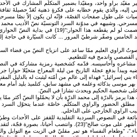
ير مقيّد براو واحد، ومقيّدا بضمير المتكلّم المشارك في الأح
 إليه، والذي يقوم خطابه على فكرةٍ ذهنية تُعَدّ حصيلةَ ثقاف
خصيات على طول صفحات القصّة، فإنّه لن يكون إلاّ نصّا مسرحي
لمسرحي. وشبيهه في مدوّنة السرد التونسيّة نصّ الأديب مح
الجمل القصيرة في ثلاث مواضع فقط وهي: "وطال بهما ا
وتُ الراوي العليم ممّا ساعد على انزياح النصّ من فضاء ا
القصصي واندمج فيه للتطعيم.
اعره وأحاسيسه. قدّمه كشخصية رمزية مشاركة في النصين "ا
ويبدأ بدفع عجلة التاريخ من ليلة المعراج متخيّلا حوارا 
ء بني إسرائيل" فهداه إلى عالمِ من أمّته ليثبت له بالدليل الم
ر موسى بذكائه وعلمه في مشهد سابق، كتلميذ بليد أمام معلّمه 
 على شخصية الحكيم ويحدث نشازا في النصّ.
ا يرمز بالدرّة إلى محمد الدرّة بأن لا يحمّلوا النصّ أكثر ممّا 
ي مطلق الحضور والراوي المتكلّم. خاصّة عندما يتحوّل ال
يب الراوي الخارجي على الداخلي.
ائعة في النصوص السردية التقليدية للقفز على الأحداث وطيّ ثن
صالح الرضيع يتخطّى عامَه الأوّل"(22) أو "بعد أن مضت ستةُ أشهر ع