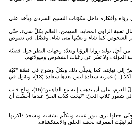
 رؤاه وأفكاره داخل مكوّنات النسيج السردي ويأخذ على
تقنية الراوي المحايد، المهيمن، العالم بكلّ شيء، حتّى
عه، و يستحضر الشخوص كما شاء و يغيّبها متى شاء. وفضّل في نصوص
من أجل توليد زوايا الرؤيا وتعدّد وجهات النظر حول قضيّة
ّ إلى نهايته. كما يتجلّى ذلك وبكلّ وضوح في قصّة "كبّة
الصوف" و"ليلةُ الفزع الأكبر"، إذ يقول متحدّثا عن عثمان، إحدى شخصيات "ليلةُ الفزع الأكبر": "وإذا رنا إلى أتانه وهي تقضم الكلأ (...) غمرته سعادة ليس بعدها سعادة"(13)، ويقول في
أمّا في "كبّة الصوف" فإنّ الراوي يطالع في صفحات ذهن أبي الأعزّ بطل القصّة: "غدا يوم السوق وأبو الأعزّ عاقد العزم، كلّ العزم، على أن يذهب إليه مع الذاهبين"(15)، ويلج قلب
 مخدعها والبهجة تملأ نفسها والأمل يداعبها"(16)، وينفذ بسهولة ويسر إلى شعور كلاب الحيّ: "نَبَحَت كلاب الحيّ عندما أحسّت أن
ّى جعلها ترى بنور عينيه وتتكلّم بشفتيه ويشحذ ذاكرتها
كلّم لينبّت المعرفة لحظة الخلق والاستكشاف.