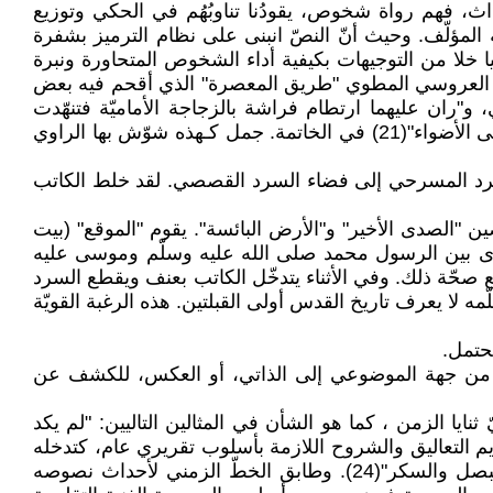
داث، فهم رواة شخوص، يقودُنا تناوبُهُم في الحكي وتوزيع
ة المؤلّف. وحيث أنّ النصّ انبنى على نظام الترميز بشفرة
ا خلا من التوجيهات بكيفية أداء الشخوص المتحاورة ونبرة
مد العروسي المطوي "طريق المعصرة" الذي أقحم فيه بعض
لصمت لو لم يقطعه هذا الحوار:"(19) في بداية النصّ الحواري، و"ران عليهما ارتطام فراشة بالزجاجة الأماميّة فتنهّدت
مستأنفة"(20) في وسط النصّ و "وعبرت السيّارة شارع محمد الخامس وصفّر شرطيّ المرور ... كانت السيّارة في حاجة إلى الأضواء"(21) في الخاتمة. جمل كـهذه شوّش بها الراوي
لسرد المسرحي إلى فضاء السرد القصصي. لقد خلط الكاتب
لصدى الأخير" و"الأرض البائسة". يقوم "الموقع" (بيت
جرى بين الرسول محمد صلى الله عليه وسلّم وموسى عليه
قنع صحّة ذلك. وفي الأثناء يتدخّل الكاتب بعنف ويقطع السرد
لا يعرف تاريخ القدس أولى القبلتين. هذه الرغبة القويّة
يحتمل.
سرد من جهة الموضوعي إلى الذاتي، أو العكس، للكشف عن
ايا الزمن ، كما هو الشأن في المثالين التاليين: "لم يكد
لى موت صالح"(23). وانتصب أحيانا، بصورة فجّة، لتقديم التعاليق والشروح اللازمة بأسلوب تقريري عام، كتدخله
مثلا في السرد، على اثر قول الراوي: "وطبخت طعام النفساء."، "وطعام النفساء هو تمر مقليّ في الزيت مع التوابل والبصل والسكر"(24). وطابق الخطّ الزمني لأحداث نصوصه