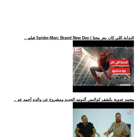
.. فيلم Spider-Man: Brand New Day | البداية اللي كان بيتر محتا
.. محمد عدوية يكشف كواليس ألبومه الجديد ومشروع عن والده أحمد عد