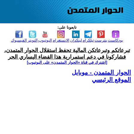
تابعونا على:
بودكاست
بنترست
تيلكرام
لينكدإن
الانستغرام
اليوتيوب
التويتر
الفيسبوك
تبرعاتكم وتبرعاتكن المالية تحفظ استقلال الحوار المتمدن،
فشاركونا في دعم استمرارية هذا الفضاء اليساري الحر
[اشترك في قناة ‫«الحوار المتمدن» على اليوتيوب]
الحوار المتمدن - موبايل
الموقع الرئيسي