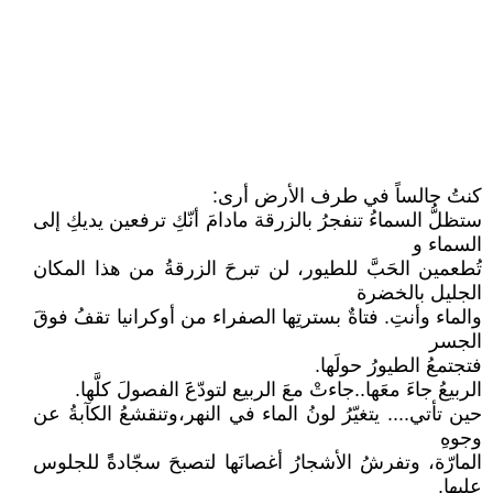
كنتُ جالساً في طرف اﻷرض أرى:
ستظلُّ السماءُ تنفجرُ بالزرقة مادامَ أنّكِ ترفعين يديكِ إلى
السماء و
تُطعمين الحَبَّ للطيور، لن تبرحَ الزرقةُ من هذا المكان
الجليل بالخضرة
والماء وأنتِ. فتاةٌ بسترتِها الصفراء من أوكرانيا تقفُ فوقَ
الجسر
فتجتمعُ الطيورُ حولَها.
الربيعُ جاءَ معَها..جاءتْ معَ الربيع لتودّعََ الفصولَ كلَّها.
حين تأتي.... يتغيّرُ لونُ الماء في النهر،وتنقشعُ الكآبةُ عن
وجوهِ
المارّة، وتفرشُ اﻷشجارُ أغصانَها لتصبحَ سجّادةًً للجلوس
عليها.