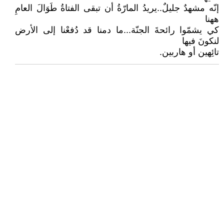
إنّه مشهدٌ جليلٌ..يريدُ المارّةُ أن تبقى الفتاةُ طَوَالَ العامِ
ههنا
كي يشمّوا رائحةَ الجنّة...ما دمنا قد دُفعْنا إلى اﻷرض
لنكونَ فيها
تائِهين أو هاربين.