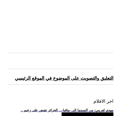
التعليق والتصويت على الموضوع في الموقع الرئيسي
اخر الافلام
.. مهدي لعريبي: من السينما إلى -مافيا-... الجزائر تقبض على زعيم