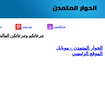
بودكاست
بنترست
تي
تبرعاتكم وتبرعاتكن المال
الحوار المتمدن - موبايل
الموقع الرئيسي