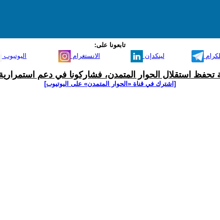
تابعونا على:
لكرام
لينكدإن
الانستغرام
اليوتيوب
ية تحفظ استقلال الحوار المتمدن، فشاركونا في دعم استمرارية 
[اشترك في قناة ‫«الحوار المتمدن» على اليوتيوب]