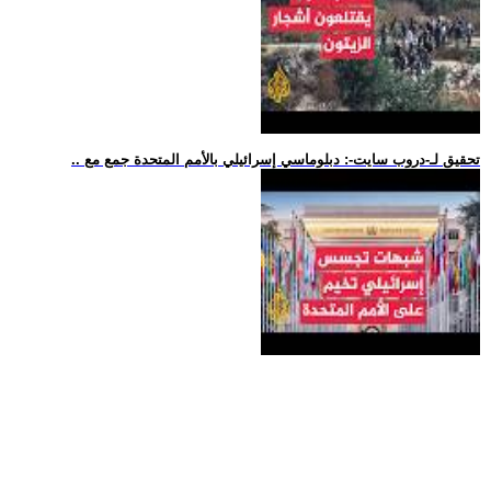
.. تحقيق لـ-دروب سايت-: دبلوماسي إسرائيلي بالأمم المتحدة جمع مع