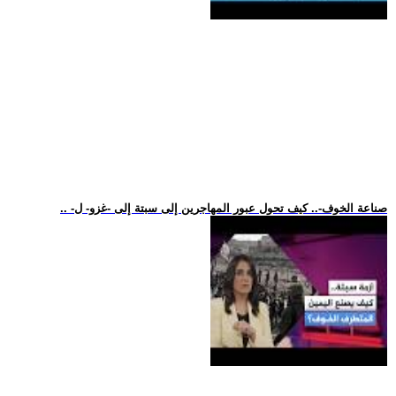
.. -صناعة الخوف-.. كيف تحول عبور المهاجرين إلى سبتة إلى -غزو- ل