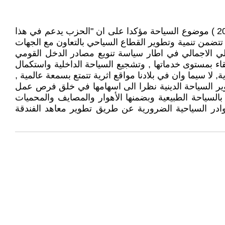
تناول برنامج الحزب الشيوعي العراقي المقر من قبل المؤتمر الوطني الحادي عشر للفترة من ( 24 – 28 تشرين الثاني 2021 ) موضوع السياحة مؤكدا على ان "الحزب يدعم في هذا
ضمن تنمية وتطوير القطاع السياحي بالتعاون مع الجهات
حلي الاجمالي في اطار سياسة تنويع مصادر الدخل القومي
ء بمستوى خدماتها , وتشجيع السياحة الداخلية واستكمال
, لا سيما وان في بلادنا مواقع اثرية تتمتع بسمعة عالمية ,
ير السياحة الدينية نظرا الى اسهامها في خلق فرص عمل
السياحة الطبيعية وبضمنها الأهوار والمصايف والمحميات
كوادر السياحية الضرورية عن طريق تطوير معاهد الفندقة