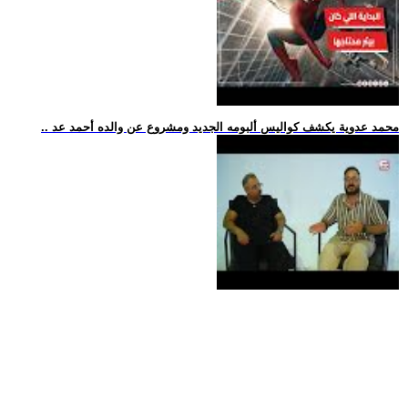
.. محمد عدوية يكشف كواليس ألبومه الجديد ومشروع عن والده أحمد عد