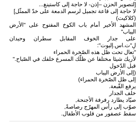
[لتصوير الحزن –إذن- لا حاجة إلى كاستينغ...
لا حاجة إلى قاعة تجميل لرسم الدمعة على خدّ الممثّل]
(كلاكيت)
المشهد الأخير أمام باب الكوخ المفتوح على "الأرض
اليباب"
على جدار الخوف المقابل سطران وحيدان
لِ"ت.اس.إليوت":
"تعال تحت ظل هذه الصّخرة الحمراء
لأريك شيئا مختلفا عن ظلّك المسرع خلفك في الصّباح."
قبل الدّخول
(إلى الأرض اليباب
إلى ظل الصّخرة الحمراء)
يرفع القّبعة.
خلف الجدار
صيّاد يطارد رفرفة الأجنحة,
صوّب إلى رأس المهرّج رصاصةً,
سقط عصفور من قلوب الأطفال.