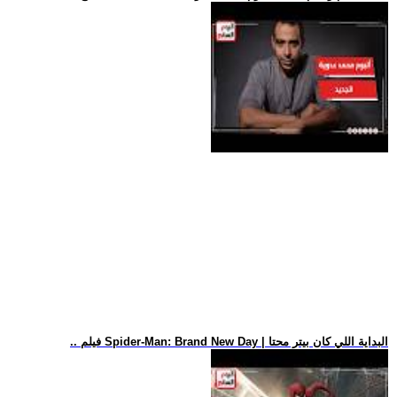
.. فيلم Spider-Man: Brand New Day | البداية اللي كان بيتر محتا