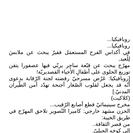
روبافيكيا...
روبافيكيا...
في أكداس الفرح المستعمَل فقيرٌ يبحث عن ملابسَ
لِلْعيد,
مهرّج يبحث عن قبّعة ساحِر يربّي فيها عصفورا يتقن
توزيع الحلوى على أطفالِ الأحياء القصديريّة!
[روبافيكيا: عَرْض مسرحيّ رفضته لجنة الرّقابة بدعوى
أنّه قد يجعل لقلوب الصّغار أجنحة تهدّد أمن الطّيران
المدنيّ.]
(كلاكيت)
مخرج سينيمائيّ قطع أصابع الرّقيب...
الحزن مشهد خارجي: كاميرا التّصوير تلاحق المهرّج في
طريق الخيبة:
من قصر الثقافة..
إلى كوخه الجبليّ.