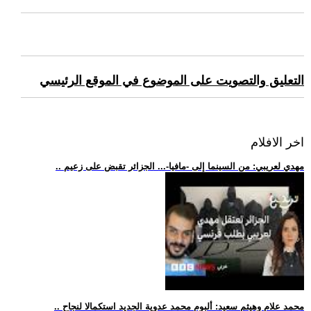
التعليق والتصويت على الموضوع في الموقع الرئيسي
اخر الافلام
.. مهدي لعريبي: من السينما إلى -مافيا-... الجزائر تقبض على زعيم
.. محمد علام وهيثم سعيد: ألبوم محمد عدوية الجديد استكمالا لنجاح