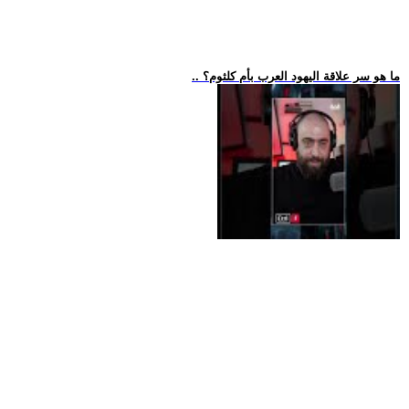
.. ما هو سر علاقة اليهود العرب بأم كلثوم؟