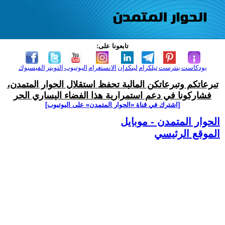
تابعونا على:
بودكاست
بنترست
تيلكرام
لينكدإن
الانستغرام
اليوتيوب
التويتر
الفيسبوك
تبرعاتكم وتبرعاتكن المالية تحفظ استقلال الحوار المتمدن،
فشاركونا في دعم استمرارية هذا الفضاء اليساري الحر
[اشترك في قناة ‫«الحوار المتمدن» على اليوتيوب]
الحوار المتمدن - موبايل
الموقع الرئيسي