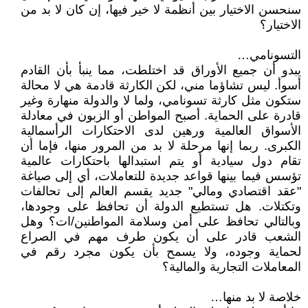
سنحسن الاختيار بين أنظمة لا خير فيها، إن كان لا بد من
الاختيار؟
التسونامي…
يبدو أن جميع الأوراق قد اختلطت، مما ينبأ بأن القادم
أسوأ. ليس تشاؤما مني، لكن الكارثة قادمة هي لا محالة
ستكون مثل كارثة تسونامي، ولما لا والدولة منهارة وغير
قادرة على الحماية. أصبح المواطن أو الزبون في معادلة
الأسواق العالمية ورهين لدى الاحتكارات الرأسمالية
الكبرى. ربما إنها مرحلة لا بد من المرور منها، فإما أن
تقام دول سيادية أو يتم استبدالها باحتكارات عالمية
تؤسس فيما بينها قواعد جديدة للتعاملات، أي إلى صياغة
"عقد اقتصادي ومالي" جديد يقسم العالم إلى تحالفات
وتكتلات. هل تستطيع الدولة أن تحافظ على وجودها،
وبالتالي تحافظ على أمن وسلامة المواطنين/ات؟ وهل
الشعب قادر على أن يكون طرف مهم في الصراع
لحماية وجوده، ولا يسمح بأن يكون مجرد رقم في
المعاملات التجارية والمالية؟
خلاصة لا بد منها…