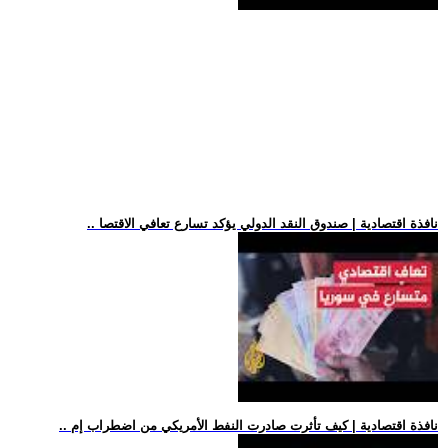
.. نافذة اقتصادية | صندوق النقد الدولي يؤكد تسارع تعافي الاقتصا
.. نافذة اقتصادية | كيف تأثرت صادرت النفط الأمريكي من اضطراب إم