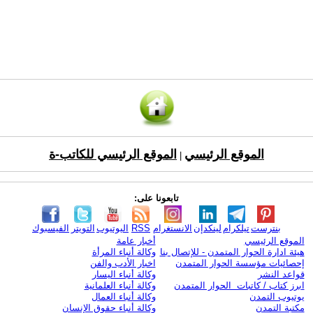
الموقع الرئيسي
الموقع الرئيسي للكاتب-ة
|
تابعونا على:
بنترست
تيلكرام
لينكدإن
الانستغرام
RSS
اليوتيوب
التويتر
الفيسبوك
الموقع الرئيسي
أخبار عامة
هيئة ادارة الحوار المتمدن - للإتصال بنا
وكالة أنباء المرأة
إحصائيات مؤسسة الحوار المتمدن
اخبار الأدب والفن
قواعد النشر
وكالة أنباء اليسار
ابرز كتاب / كاتبات الحوار المتمدن
وكالة أنباء العلمانية
يوتيوب التمدن
وكالة أنباء العمال
مكتبة التمدن
وكالة أنباء حقوق الإنسان