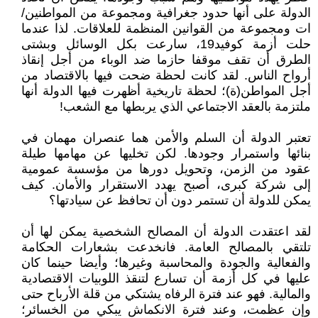
الدولة على أنها حدود جغرافية ومجموعة من المواطنين/
ات ومجموعة من القوانين المنظمة للعلاقات. لذا عندما
حلت أزمة كوفيد19، سارعت بكل الوسائل وبشتى
الطرق أن تقف موقفا حازما ضد الوباء من أجل إنقاذ
أرواح الناس. لقد كانت لحظة ضحت فيها بالاقتصاد من
أجل المواطن(ة)؛ لحظة تاريخية أظهرت فيها الدولة أنها
ملتزمة بالعقد الاجتماعي الذي يربطها مع الشعب!
تعتبر الدولة أن السلم والأمن هما عنصران مهمان في
بنائها واستمرار وجودها. لكن تخليها عن مهامها طيلة
عقود من الزمن، وتحويل دورها من مؤسسة عمومية
إلى شركة كبرى، أصبح يهدد الاستقرار والأمان. كيف
يمكن للدولة أن تستمر دون أن تحافظ عن سيادتها؟
لقد اعتقدت الدولة أن المصالح الشخصية يمكن لها أن
تلتقي بالمصالح العامة. فانخدعت بشعارات الحكامة
والفعالية والجودة والمحاسبة وغيرها؛ وأيضا حينما كان
عليها في كل أزمة أن تسارع لتنقذ اللوبيات الاقتصادية
والمالية. فهو عند فترة الرفاه يشتكي من قلة الأرباح حتى
وإن عظمت، وعند فترة الانكماش يبكي من الخسائر؛