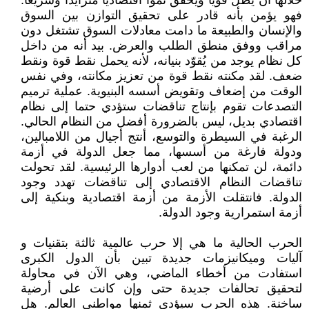
خلالها أن يظل قويا ويحقق نموا اقتصاديا متزايدا وسريعا.
فهو يؤمن بأنه قادر على تحقيق التوازن بين السوق
والإنسان والطبيعة ما دامت معادلات السوق تشتغل دون
مراقب ووفق منطق الطلب والعرض. بيد أنه من داخل
كل نظام يوجد من يُقوّد بنيانه، لأنه يحمل نقط قوة ونقط
ضعف. لقد مكنته نقط قوة من تعزيز مكانته، وفي نفس
الوقت من إضعاف وتقويض أسسه البنيوية. عملية ترميم
التصدعات تقوم بإنتاج تناقضات ستؤدي حتما إلى نظام
اقتصادي بديل، ليس بالضرورة أفضل من النظام الحالي.
الرغبة في السيطرة والتوسع، أنتج أجيال من اللامبالين،
ودولة فارغة من أسسها، مما جعل الدولة في أزمة
دائمة، لن تمكنها من لعب أدوارها الرئيسية. لقد تحولت
تناقضات النظام الاقتصادي إلى تناقضات تهدد وجود
الدولة. فانتقلت الأزمة من أزمة اقتصادية وبنكية إلى
أزمة استمرارية وجود الدولة.
الحرب الحالية ما هي إلا حرب عالمية ثالثة بتقنيات و
آليات وميكانيزمات جديدة تبين بأن الدول الكبرى
استفادت من أخطاء الماضي، وهي الآن في محاولة
لتحقيق تحالفات جديدة حتى وإن كانت على أرضية
ساخنة. هذه الحرب سيؤدي ثمنها مواطني العالم. هل