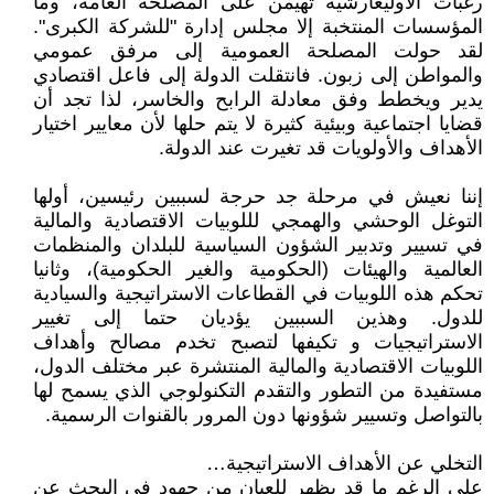
رغبات الأوليغارشية تهيمن على المصلحة العامة، وما
المؤسسات المنتخبة إلا مجلس إدارة "للشركة الكبرى".
لقد حولت المصلحة العمومية إلى مرفق عمومي
والمواطن إلى زبون. فانتقلت الدولة إلى فاعل اقتصادي
يدير ويخطط وفق معادلة الرابح والخاسر، لذا تجد أن
قضايا اجتماعية وبيئية كثيرة لا يتم حلها لأن معايير اختيار
الأهداف والأولويات قد تغيرت عند الدولة.
إننا نعيش في مرحلة جد حرجة لسببين رئيسين، أولها
التوغل الوحشي والهمجي لللوبيات الاقتصادية والمالية
في تسيير وتدبير الشؤون السياسية للبلدان والمنظمات
العالمية والهيئات (الحكومية والغير الحكومية)، وثانيا
تحكم هذه اللوبيات في القطاعات الاستراتيجية والسيادية
للدول. وهذين السببين يؤديان حتما إلى تغيير
الاستراتيجيات و تكيفها لتصبح تخدم مصالح وأهداف
اللوبيات الاقتصادية والمالية المنتشرة عبر مختلف الدول،
مستفيدة من التطور والتقدم التكنولوجي الذي يسمح لها
بالتواصل وتسيير شؤونها دون المرور بالقنوات الرسمية.
التخلي عن الأهداف الاستراتيجية…
على الرغم ما قد يظهر للعيان من جهود في البحث عن