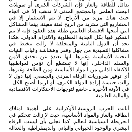
بدائل للطاقة والغاز فإن الشركات الكبرى أو تمويلات
البحث العلمي والمجتمع المدني لا تذهب إلا في اتجاه
حيث هناك مزيد من الأرباح. لا يتم الاستثمار إلا في
المشاريع التي ستزيد من الربح لفئة معينة. بينما المشاكل
التي أنتجها الاقتصاد العالمي طيلة هذه العقود فإنه لا يتم
التفكير فيها بكل الجدية المطلوبة والالتزام الدولي. هكذا
نجد أن الدول النامية والمتخلفة لا زالت تتخبط في
مشاكلها التقليدية من جهل وفقر وهشاشة وغياب البنيات
التحتية الأساسية وغيرها. انها بعيدة عن تحقيق الأمن
والسلم الداخلي، إنها لا تستطع أن تؤمن لمواطنيها
الاكتفاء الذاتي من المواد الأساسية ومن الطاقة وغيرها،
أي توفير ضروريات الرفاه الفردي والجمعي. إنها دول لا
زالت حبيسة إرادة الدولة الكبرى، أو لربما أصبح الكل ـ
في الآونة الأخيرة ـ خاضع لتوجهات الاحتكارات الاقتصادية
والمالية العالمية.
أبانت الحرب الروسية-الأوكرانية على أهمية امتلاك
الطاقة والغاز والمواد الأساسية، حيث لا زالت تتحكم في
الخريطة السياسية للعالم. كما تجلى بأن ليست الرفاه
البشري والوجود الحيواني والنباتي والديمقراطية والعدالة