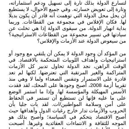
لتسارع الدولة بذلك تارة إلى تسهيل ودعم استثماراته،
وتارة إلى تعويض خسارته. وفي جميع الأحوال، لا يستطيع
أن يحل محل الدولة التي توهمت أنه قادر أن يكون بديلا
لها. فكان الإفلاس في مجموعة من القطاعات. وربما
بداية انهيار الدولة. من سيقوى الدولة إذا هي تخلت عن
سيادتها في تسيير مجموعة من القطاعات الاستراتيجية؟
من سيعوض الدولة عند الأزمات والإفلاس؟
من المؤكد أن وجود الدولة لا يمكن أن يلتقي مع وجود أو
استراتيجيات وأهداف اللوبيات المتحكمة بالاقتصاد. في
الوقت الراهن، نجد الدولة تحاول تدبير كل الأزمات
المتراكمة والغير المرتقبة التي تعترضها. لكنها لم تعد
قادرة على الاستمرار وتنفس الصعداء ولما لا وهي منذ
تقريبا أزمة 2008، أصبح وجودها على المحك، لقد فقدت
الأسس المهيكلة والمؤسسة لها. وإذا ما استمر الوضع
على ما عليه فإنها لن تستطيع أن تستمر في الحفاظ
على أمن وسلامة المواطنين/ات. لقد بات جليا بأن
الحروب والأزمات تدار خارج رغبات الدول وأهدافها حيث
أصبح الاقتصاد يتحكم في السياسة؛ وأصبح بذلك هو
الموجه للثقافة و الانتماءات العقائدية وغيرها. أصبحت