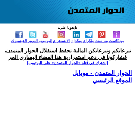
تابعونا على:
بودكاست
بنترست
تيلكرام
لينكدإن
الانستغرام
اليوتيوب
التويتر
الفيسبوك
تبرعاتكم وتبرعاتكن المالية تحفظ استقلال الحوار المتمدن،
فشاركونا في دعم استمرارية هذا الفضاء اليساري الحر
[اشترك في قناة ‫«الحوار المتمدن» على اليوتيوب]
الحوار المتمدن - موبايل
الموقع الرئيسي