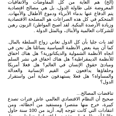
(الخ) هم الغاية من كل المفاوضات والاتفاقيات
المعروضة على طاولة الدول، بل هي مصالح اقتصادية
يتم الدفاع عنها بدماء الأبرياء ودموع الأطفال والأمهات.
المتحكم في كل هذه الصراعات هو المصلحة الاقتصادية
وزيادة الأرصدة البنكية. لقد أصبح المواطن/ الزبون رهين
للشركات العالمية والأبناك، وبالمثل الدولة .
لقد بات جليا بأن كل الدول تعاني زواج السلطة بالمال.
كما أن بنية بعض الأنظمة السياسية يسائلنا هل نحن في
اتجاه الأنظمة الشمولية والديكتاتورية؟ هل هناك اخفاق
للأنظمة الديمقراطية؟ هل هناك اخفاق في نشر السلم
ومبادئ حقوق الإنسان في العالم؟ هل فعلا أمريكا
وحلفاؤها يدافعون عن القيم الإنسانية والعدالة
والمساواة؟ هل فعلا يستهدفون حماية أمن واستقرار
الدول؟
تناقضات المصالح…
صحيح أن النظام الاقتصادي العالمي عاش فترات تصدع
كبيرة، خرج منها منتصرا ومستفيد من أخطائه، ومن
انتقادات التي كانت تتوجه إليه. أزيد من 100 سنة حاول