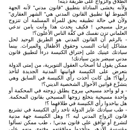
الطلاق والزواج على طريقة دينه!
ولأنه يخشى المناداة بتطبيق "قانون مدني" لأنه الجهة
المنوط لها تطبيق القانون المدني هي" الشهر العقاري"
ولأن في حالة تطبيقه يحق للمرأة المسلمة أن تتزوج
برجل مسيحي ! فكيف يحدث هذا وأنت يامن تدعي
العلماني تزن نفسك في كفَّة الناس الأعلون؟!
- بالرغم أن القانون المدني هو الطريق الوحيد لحل
مشاكل إثبات النسب وحقوق الأطفال والميراث. بينما
سيادتك عينيك على إختراق الكنيسة درءاً لتطبيق قانون
مدني سيضر بدين سيادتك!
ممكن يقول لنا أصحاب العقول التنويرية، من إمتى الدولة
بتعرض على الكنيسة قوانينها المدنية الجديدة لتأخذ
رأيها؟! هل كانت أخذت رأي الكنيسة في السابق وهي
بتشرِّع قوانين الأحوال الشخصية الديني؟!
- و لو واحد مسيحي بيروح يطلق زوجته في المحكمة أو
واحدة مسيحية بتخلع زوجها المسيحي بقانون المحكمة.
هل بياخدوا رأي الكنيسة في طلاقهما ؟!
- طب سيادتك عايز الدولة تاخد رأي الكنيسة في تشريع
قانون الزواج المدني ليه ؟! وهل الكنيسة جهة مدنية
لتشرع أو توافق على قانون مدني! ، طب ممكن تسألوا
مؤسسة الأزهر وتأخدوا موافقتهم وفتوى منهم على