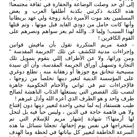
إلى أي حد وصلت الوضاعة والحقارة في ثقافة مجتمعنا!
هذه الكذبة ذكرتني بكذبة أطلقها العرب و بعض
المسلمين بعد موت الأميرة ديانة زوجة ولي عهد بريطانيا
وأنها كانت حامل من دودي الفايد قبل موتها ، وتم قتلها
لهذا السبب! ولِما لا.. والله لم يعز سواهم ونصرهم على
القوم الكافرين !
- قصة مريم المتكررة تقول بأن مافيش قوانين
وإجراءات مدنية للكشف عن تلك "الجريمة المقدسة "
ومن ورائها، ولا عن الأطراف إللي بتقوم بتمويل تلك
التجارة وتسهيل أوراق الجريمة المقدسة، وأن أي سيدة
مسيحية تتخانق مع جوزها أو زهقانة منه ، تطلع دوغري
على المؤسسة الدينية لتغير دينها تخلصاً من زوجها ،
فالإجراءات تتم في ثواني والأختام الحكومية جاهزة
لتصب تلك القصص التي يستغلها الذئاب الناهشة لصالح
طرف واحد و هو الطرف الذي أعزه الله وأذل غيرهم !
طيب هتستفاد إيه لما تيجي واحدة لتغيير دينها دون إقتناع
ولا هي فاهمة حاجة في الدين ، وليس حباً فيه بل لتحل
لها أزمتها؟! شهادة إشهار مريم للإسلام التي تم
إستخراجها في نفس يوم إخفائها، تجعلنا نتسائل ما هذه
السرعة الخاطفة لتغيير كل بياناتها في لحظة وما الهدف