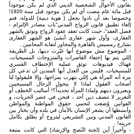
بقانون الأحوال الشخصية الديني الذي لم يكن موجوداً
قبل مائة عام مضت أي لم يكن موجود قبل سنة 1920!
وخصوصا بعد أن نادوا بجعل ( هوية دينية) للدولة، فتم
إلغاء تطبيق قانون الزواج المدني"باب مصادر الإلتزام -
فصل العقد"، حيث كانت تعقد عقود الزواج وتوثق بالشهر
العقارى، وأول شهر عقارى أنشئ هو الشهر العقارى
بشارع رمسيس بالقاهرة والمجاور لنقابة المحامين .
- الموضوع مش موضوع أنها غيّرت دينها، بل الطريقة
إللي يتم بها إختفاء القاصرات والمتزوجات المسيحيات.
فهناك فيديوهات توثق عملية الإختطاف القسري
للمسيحيات. فليس من العدل أيها المتدين أن تدعي كل
مرة أنه المرأة هي إللي بتهرب بمزاجها، وإلا فليقولوا لنا
أصحاب العقول لماذا لا يتحول الرجال المسيحيين
ويعبرون دينهم ولماذا المرأة تحديداً؟! أساليب الخطف أو
التغرير لا تنصف دين أحد ، فنحن في عصر الحريات، و
القوانين وُضعت لتحمي حقوق المواطنة والمواطن
وأبسطها أن يشعر الإنسان بالأمان في بلده وأن يختار بين
القانون المدني وبين التشريعي ليتزوج أو يطلق بكامل
حريته! .
- وأخيراً أين (لجنة النُصح والإرشاد) التي كانت متبعة