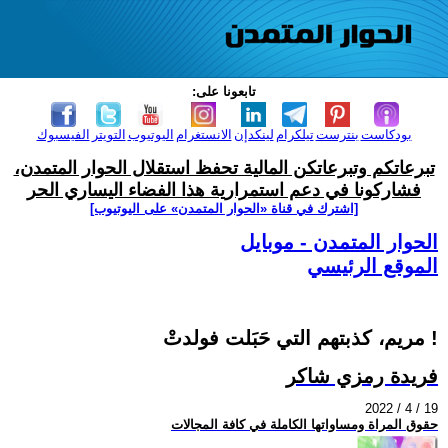
تابعونا على:
بودكاست
بنترست
تيلكرام
لينكدإن
الانستغرام
اليوتيوب
التويتر
الفيسبوك
تبرعاتكم وتبرعاتكن المالية تحفظ استقلال الحوار المتمدن،
فشاركونا في دعم استمرارية هذا الفضاء اليساري الحر
[اشترك في قناة ‫«الحوار المتمدن» على اليوتيوب]
الحوار المتمدن - موبايل
الموقع الرئيسي
مريم، كذبتهم التي حَبَلت فولدتْ !
فريدة رمزي شاكر
2022 / 4 / 19
حقوق المراة ومساواتها الكاملة في كافة المجالات