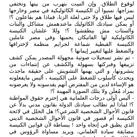
لوقوع الطلاق. وإن السِت بتهرب من بيتها وتختفي
بمزاجها. نسيوا أن الكنيسة الكاثوليكية في مصر وخارجها
ليس فيها طلاق ولا حتى لعلة الزنا، فماذا هم بفاعلون ؟!
أو يمكن سيادتك الكاثوليك ماعندهمش مشاكل والبنات
والستات مش بيطفشوا ؟! وللا علشان الكنيسة
الكاثوليكية لها الفاتيكان يحميها وفي مصر عاملين
الكنيسة القبطية شماعة لجرايم منظمة لإختراقها
والضغط عليها لتغيير إيمانها ؟
- تم نشر تسجيلات صوتية مجهولة المصدر يمكن كشف
تزييفها وفبركتها بسهولة والكشف عن إنتماءات من
ينشرونها، و التي يهمها التشويش على حقيقة ماحدث
ويحدث كأسلوب للضغط على الكنيسة ، أليس مايفعلونه
هو الإساءة لدين من المفترض أنهم يقدسونه ولا يعرضونه
بمزاد مُعلَن ولا بتلك الصورة المهينة ؟!
- أليس أولى درجات العلمانية هي إحترم حقوق المواطنة
؟! لماذا لم تطالب سيادتك الدولة بقانون مدني بدلاً عن
قانون الأحوال الشخصية الشرعي؟! هل الخلل في لائحة
الكنيسة أم قصور في قانون الأحوال الشخصية الديني
الذي يطبق في إتجاه واحد ! ببساطة لأن قوانين الكنيسة
مضايقة سيادة العلماني، ويريد مساواة الرؤوس في