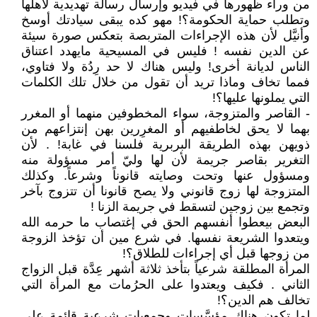
من وراء ظهورها في فيديو وإرسال رسالة تهديدية لأهلها
وتطلب حماية الحكومة؟! مهو كده يبقى سيادتك أوسخ
وأنيَّل لأن هذه الإجراءات المتربصة بتعكس صورة سيئة
عن الدين نفسه ! فليس في المسيحية مايهدد اعتناق
الناس لديانة أخرى! وليس هناك لا حد رِدُة ولا فتاوي،
فمما تخاف وماذا تريد أن تقول من خلال تلك الكلمات
التي يملونها عليها؟!
- القاصر والمتزوجة، سواء المخطوفين منهما أو المغرر
بهما لا يحق لخاطفيهم أو المغرِرين بهن إنتزاعهم من
ذويهن بهذه الطريقة البربرية فلسنا في غابة! . لأن
التغرير بقاصر جريمة لأن لها وليّ أمر مسؤولة منه
ومسؤول عنها وتحت وصايته قانوناً وشرعاً. وكذلك
المتزوجة لها زوج قانوني ولا يصح قانونا أن تتزوج بآخر
وتجمع بين زوجين لتسقط في جريمة الزنا !
البعض بيعطوا أنفسهم الحق في إغتصاب ما حرمه الله
ويتعدوا الشريعة نفسها. في شرع مين أن تؤخذ الزوجة
من زوجها قبل أي إجراءات للطلاق؟!
المرأة المطلقة شرعياً بتأخذ ثلاثة أشهر عِدَّة قبل الزواج
الثاني . فكيف ويعتدوا على الحرُمات مع المرأة التي
تخالف هم الدين؟!
لما تكون هناك مؤسَّسات وجمعيات شرعية قائمة على