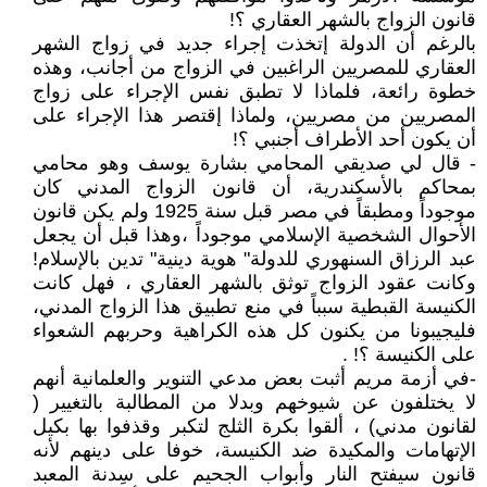
قانون الزواج بالشهر العقاري ؟!
بالرغم أن الدولة إتخذت إجراء جديد في زواج الشهر
العقاري للمصريين الراغبين في الزواج من أجانب، وهذه
خطوة رائعة، فلماذا لا تطبق نفس الإجراء على زواج
المصريين من مصريين، ولماذا إقتصر هذا الإجراء على
أن يكون أحد الأطراف أجنبي ؟!
- قال لي صديقي المحامي بشارة يوسف وهو محامي
بمحاكم بالأسكندرية، أن قانون الزواج المدني كان
موجوداً ومطبقاً في مصر قبل سنة 1925 ولم يكن قانون
الأحوال الشخصية الإسلامي موجوداً ،وهذا قبل أن يجعل
عبد الرزاق السنهوري للدولة" هوية دينية" تدين بالإسلام!
وكانت عقود الزواج توثق بالشهر العقاري ، فهل كانت
الكنيسة القبطية سبباً في منع تطبيق هذا الزواج المدني،
فليجيبونا من يكنون كل هذه الكراهية وحربهم الشعواء
على الكنيسة ؟! .
-في أزمة مريم أثبت بعض مدعي التنوير والعلمانية أنهم
لا يختلفون عن شيوخهم وبدلا من المطالبة بالتغيير (
لقانون مدني) ، ألقوا بكرة الثلج لتكبر وقذفوا بها بكيل
الإتهامات والمكيدة ضد الكنيسة، خوفا على دينهم لأنه
قانون سيفتح النار وأبواب الجحيم على سِدنة المعبد