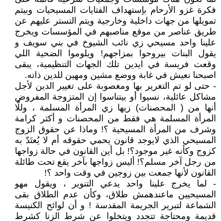
فكرة غزو الأرحام بإستهداف الفتايات المسيحيات وبيتم
تمويلها من جهات داخلية وخارجية ويتم التستر عليهم عن
طريق عناصر من موقع مناصبهم في المؤسسات ويخرج
علينا واحد مسيحي زي نائب الشيوخ في بني سويف و
يقول البنات بيروحوا بمزاجهم! ويلوموا الضحية اللي
وقعت فريسة في ايدين تلك الجهات التنظيمية، يبقى
اصبحنا نعيش في غابة ووضع مشين ومهين للدين ذاته.
- حتى لو تم التغرير بها ومغصوبة على تغيير الدين لأجل
مشاكل عائلية، نسيوا أو بيتناسوا إن المتزوجة المفروض
أنها من ( المحصنات) زيها زي المرأة المسلمة ، وللَّا
المرأة المسلمة هي فقط من المحصنات و أكثر كرامة
وشرف من المرأة المسيحية ؟! وماذا عن حقوق الزوج
المسيحي الذي لايوجد قانون يحمي حقوقه أم لا يُعتَدّ به
كزوج وكأنه غير موجود؟! بل أين القانون في حالة زواجها
من رجل آخر مسلم؟! أليس زواجها بآخر يقع تحت طائلة
القانون لأنها جمعت بين زوجين في وقت واحد ؟!
- لما يخرج علينا واحد يدعي التنوير ، ويقول مهو
المسيحيين ماعندهمش طلاق، وكأن عدم الطلاق بقى
الشماعة لتبرير الجريمة المقدسة ! و أن لوائح الكنيسة
قديمة ومحتاجة تتجدد ويتخلوا عن شرط الزنا كشرط