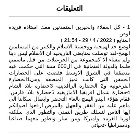
التعليقات
1 - كل العقلاء والخيرين المتمدنين معك استاذه فريده
لوض
المتابع ( 2022 / 4 / 29 - 21:54 )
لوضع حد لهمجية ووحشية الاسلام والكثير من المسلمين
الهمج-لقد توصلت بمتابعتي التاريخيه ان الاسلام ليس دينا
ولم ينشاء الا كمجموعة من الخزعبلات من قبل ماسمي
ظلما بالدولة العثمانية في ال600 سنة التي حكمت فيه
منطقتنا في الشرق الاوسط فقضت على الحضارات
الخمس التي كانت تميز المنطقه وهي1الحضارة
الفرعونيه و2 الحضارة الرافدينيه 3حضارة بلاد الشام
4حضارة شمال افريقيا الامازيغيه 5حضارة بلاد فارس-
فقام هؤلاء البدو الهمج بالغاء التحضر وايصال سكاننا الى
ماهم عليه من الفقر والجهل والمرض-ارفعوا اصواتكم
ايها الناس لنسلك طريق التمدن والتطور الذي سلكته
اوربا الغربيه واميركا ومن سار وتطور معهما صناعيا
ودمقراطيا -تحياتي