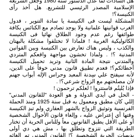
هل السادات لما عدّل الدستور سنة 1980 وجعل الشريعة
الإسلامية المصدر الرئيسي للتشريع. هل أخذ رأى
الكنيسة؟!
المشكلة ليست فى الكنيسة يا سادة التنوير ، فدول
الغرب قوانينها علمانية ولا يوجد تصادم مع الكنائس بكافة
طوائفها رغم عدم وجود الطلاق نهائيا فى الكنيسة
الكاثوليكية الغربية ! فلماذا لا تختلقوا مشكلة بالبهتان
والكذب ، وليس هناك تعارض بين الكنيسة وبين القوانين
المدنية ؟! . ولماذا تخشون مواجهة واقعكم المتردي
والمتدني نتيجة المادة الثانية وتريد تحميل الكنيسة
أخطائكم؟! فعدم تطبيق قانون مدني خوفاً على الدين،
لأنه سيفتح علي سِدنة المعبد وحراس الإله أبواب جهنم
لأن مصلحتهم مع الزواج شرعي؟! .
فإذا بُليتُم فاستتروا ! لعلكم ترحمون !
- الحل في أيدي الدولة و هو العودة "للقانون المدني"
إللي كان مطبق ومعمول به قبل سنة 1925 ومنذ الحملة
الفرنسية وتوثيق الزواج بالشهر العقاري ولم تبدِ الكنيسة
وقتها أي إعتراض عليه ، وإلغاء قانون الأحوال الشخصية
أو على الأقل يطبق القانونين معاً وللناس الحرية أن تختار
الطريقة التي تتزوج وتطلِّق بها ، مش هي دي أولى
بديهيات الحرية الشخصية ؟! القانون المدنى تم إلغائه