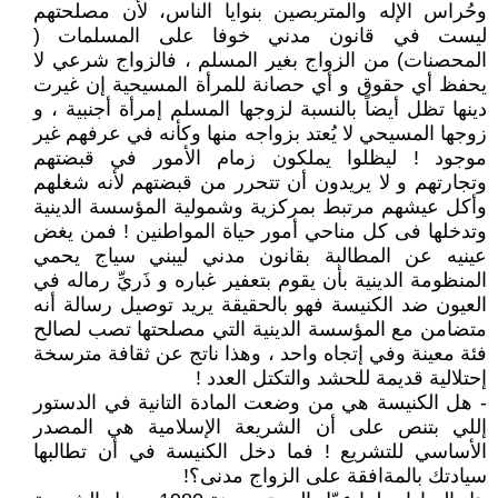
وحُراس الإله والمتربصين بنوايا الناس، لأن مصلحتهم
ليست في قانون مدني خوفا على المسلمات (
المحصنات) من الزواج بغير المسلم ، فالزواج شرعي لا
يحفظ أي حقوق و أي حصانة للمرأة المسيحية إن غيرت
دينها تظل أيضاً بالنسبة لزوجها المسلم إمرأة أجنبية ، و
زوجها المسيحي لا يُعتد بزواجه منها وكأنه في عرفهم غير
موجود ! ليظلوا يملكون زمام الأمور في قبضتهم
وتجارتهم و لا يريدون أن تتحرر من قبضتهم لأنه شغلهم
وأكل عيشهم مرتبط بمركزية وشمولية المؤسسة الدينية
وتدخلها فى كل مناحي أمور حياة المواطنين ! فمن يغض
عينيه عن المطالبة بقانون مدني ليبني سياج يحمي
المنظومة الدينية بأن يقوم بتعفير غباره و ذَريِّ رماله في
العيون ضد الكنيسة فهو بالحقيقة يريد توصيل رسالة أنه
متضامن مع المؤسسة الدينية التي مصلحتها تصب لصالح
فئة معينة وفي إتجاه واحد ، وهذا ناتج عن ثقافة مترسخة
إحتلالية قديمة للحشد والتكتل العدد !
- هل الكنيسة هي من وضعت المادة التانية في الدستور
إللي بتنص على أن الشريعة الإسلامية هي المصدر
الأساسي للتشريع ! فما دخل الكنيسة في أن تطالبها
سيادتك بالمةافقة على الزواج مدنى؟!