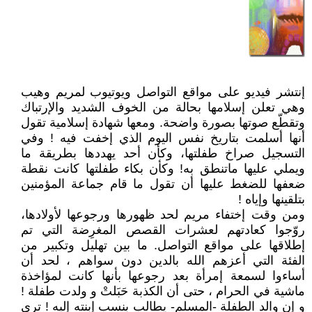
إنتشر فيديو على مواقع التواصل ويوتيوب لمريم وهيب
وهي تعلن إسلامها بحالة من الخوف الشديد والإرتباك
وتقطّع صوتها بصورة واضحة. ومعها شهادة إسلامية تقول
أنها أسلمت بتاريخ نفس اليوم الذي إخفت فيه ! وفي
التسجيل صراخ طفلتها، وكأن أحد يهددها بطريقة ما
ويملي عليها ماتنطق به! وكأن بكاء طفلتها كانت نقطة
ضعفها للضغط عليها أن تقول ما قام جماعة المؤمنين
بتلقينها وإياه !
ومن وقت إختفاء مريم لحد ظهورها ورجوعها لأولادها،
روّجوا كعادتهم لعشرات القصص المغرِضة التي تم
إطلاقها على مواقع التواصل. ما بين تهليل وتكبير من
الفئة التي أعزهم الله بالدين دون سواهم ، لحد أن
أساءوا لسمعة إمرأة بعد رجوعها بأنها كانت لمؤاخذة
ماشية في الحرام ، حتى أن الكذبة حَبَلتْ و ولدت طفلة !
و إن والد الطفلة -المسلم- يطالب بنسب إبنته إليه ! ترى