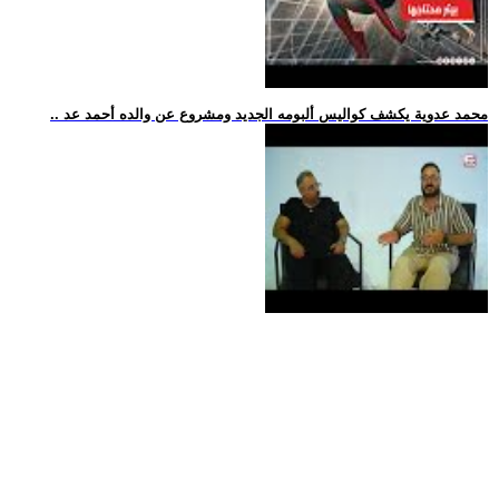
.. محمد عدوية يكشف كواليس ألبومه الجديد ومشروع عن والده أحمد عد