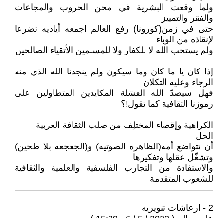
ولما وقعت البشرية في محن الحروب والمجاعات
والفقر والتمييز
حتى في زمن(كورونا) رفع العالم اجمعه أياديه تضرعا
لإنقاذه من الوباء
ولم يستجب الله لا للكفار ولا للمسلمين الأتقياء الصالحين
إذا كان يا ما كان وما سيكون ولم ينجدنا الله الذي منه
الرجاء وعليه التكلان
فهل سيصدّ الله الفشلة المكايدين المتطاولين على
رموزنا الثقافية كما تقول!؟
الكراهية وإقصاء المختلِف من صلب الثقافة العربية
الحل
أن تتواضع أمة(الظاهرة الصوتية) و(الجعجعة بلا طحين)
وتشغّل عقلها وتفكيرها
والاستفادة من التجارب الفلسفية والعلمية والثقافية
للشعوب المتقدمة
2 - ارعاشات تنويريه