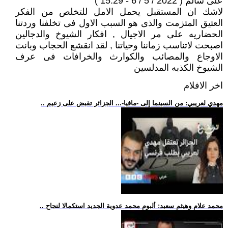
على سالم ( 2022 / 5 / 6 - 15:29 )
لاشك ان المستقبل يحمل الامل للتخلص من الفكر
العتيق المتزمت والذى هو السبب الاول فى تخلفنا وردتنا
الحضاريه على مر الاجيال , افكار الشيوخ والدجالين
اصبحت لاتناسب زماننا وحياتنا , لقد انقشع الحجاب وبانت
الاوجاع والمصائب والكوارث والخرافات فى عرف
الشيوخ الكذبه المدلسين
اخر الافلام
.. مهدي لعريبي: من السينما إلى -مافيا-... الجزائر تقبض على زعيم
.. محمد علام وهيثم سعيد: ألبوم محمد عدوية الجديد استكمالا لنجاح