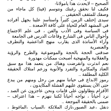
الصحيح – لايحدث هذا يامولانا-
فكيف لنا نحقق رغبتك ونتوسم (فينا) كل ماجاء من
وصفك للمثقف الحقيقى ..
سيدى إختلف الزمن كثيراً واستأسد علينا بجهل أفراده
فى المشهد العام للحياة على كافة الأصعدة ..
فى السياسة وفى الأدب والفن ، فى علم الاجتماع
وأحوال الناس فى الشارع وقاعات الدرس فى الجامعة
وآراء الأساتذة الذى يقارب منهج الداعشية والتطرف
والعنصرية
صدقنى الحجة بالحجة والموضوعية والطرح والرؤية
والعقلانية والمنهجية أصبحت ممكنات مهدورة
نعم اندثرت وانقرضت وهناك من يتعمد هذا مع سبق
العناد والمكابرة والتفرد والأنوية وزعم امتلاك الحقيقة
الكلية المطلقة ..
رموز الابداع فى حياتنا منهم من رحل ومنهم من يبدع
حتى الآن يستقوى عليهم الفشلة المكايدون ،
الأقزام يتطاولون على قامات ونحن عاجزون عن الصد ،
نرد أحياناً ، نواجه أحياناً لكننا ننهزم – هذا اعتراف –
ضمنى بالحقيقة الموجعة ..
دنقل ،عبد الصبور،نازك الملائكة ،السياب ،الماغوط ،