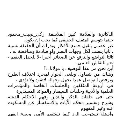
الدكاترة والعلامة كبير الفلاسفة زكى_نجيب_محمود
حينما يتوسم المثقف الحقيقى كما يجب ان يكون
غير عصبى يتقبل جميع الأفكار ويدراك أن الحقيقة نسبية
، ثانيا ينصت لكل وجهات النظر ولو صادمة ومناقضة له ،
ثالثا التواضع والترفع عن الصغائر أخيرا -لا للجدل العقيم -
نعم للنقاش العلمى .
أين نحن من هذا التوصيف يا مولانا ..؟
وهناك من يتطاول ويلغى الحوار لمجرد اختلاف الطرح
ويرفض التواصل عمدا بجهل وجهالة لاتقود ولا تؤدى ،
فى أروقة المثقفين والجلسات الخاصة والمؤتمرات
العلمية والأدبية وحلقات السيمنار والموائد المستديرة
حتى فى حلقات الذكر والتدبر وفهم الاحكام الدينية
وشرح وتفسير محكم الآيات والاستفسار عن المسكوت
عنه وغير المفهوم
وأسئلة تستوجب الرد كيما تستقيم الأمور ويصح الفهم