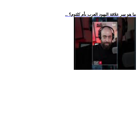
.. ما هو سر علاقة اليهود العرب بأم كلثوم؟