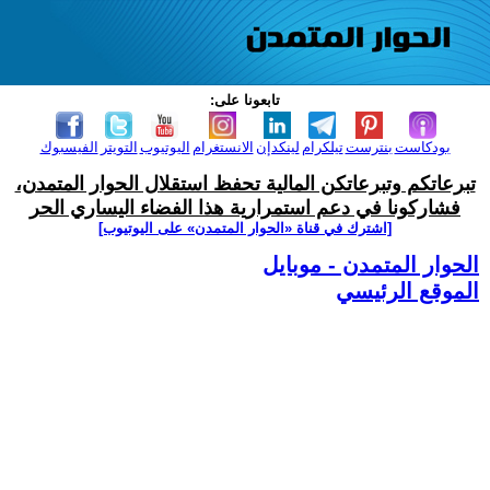
تابعونا على:
بودكاست
بنترست
تيلكرام
لينكدإن
الانستغرام
اليوتيوب
التويتر
الفيسبوك
تبرعاتكم وتبرعاتكن المالية تحفظ استقلال الحوار المتمدن،
فشاركونا في دعم استمرارية هذا الفضاء اليساري الحر
[اشترك في قناة ‫«الحوار المتمدن» على اليوتيوب]
الحوار المتمدن - موبايل
الموقع الرئيسي