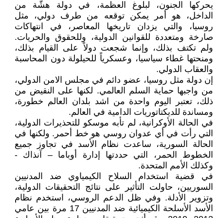
يحركها الجنون، لبلوغ العظمة، في دولة هشّة من
الداخل، هو أمر يمكن توقعه من طرف دولي، مثل
روسيا، والتي يزدان تاريخها المعاصر، في انتهاكات
صارخة ومتعددة للقوانين الدولية، وللحقوق والحريات.
ولم تكتف بذلك، وإنما شجعت دولاً على القيام بذلك،
ومنحتها غطاء سياسيا، وعسكرياً للحيلولة دون المحاسبة
والعقاب الدولي.
إن دولة مثل روسيا، عضو دائم في مجلس الامن الدولي،
من واجبها حماية السلم العالمي. لكنها على النقيض من
ذلك، تعتبر اليوم واحدة من اشد بلدان العالم خطورة،
ومساندة للديكتاتوريات الدامية في العالم.
في الحالة الأوكرانية، لم تأبه موسكو للتحذيرات الدولية،
التي رأت في أي عدوان روسي هو خط أحمر. ولكنها في
الحالة السورية، ساعدت نظام الأسد في تجاوز جميع
الخطوط الحمر، التي حددتها إدارة أوباما – آنذاك -
وكذلك الأمم المتحدة.
في قضية استخدام السلاح الكيمياوي ضد المدنيين
السوريين، حاولت التأثير على نتائج التحقيقات الدولية،
وتزوير الأدلة. وفي ظل الدعم الروسي، استخدم نظام
الأسد الأسلحة الكيميائية ضد المدنيين 17 مرة بين عامي