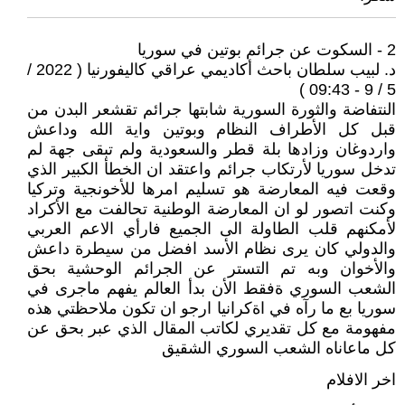
2 - السكوت عن جرائم بوتين في سوريا
د. لبيب سلطان باحث أكاديمي عراقي كاليفورنيا ( 2022 /
5 / 9 - 09:43 )
النتفاضة والثورة السورية شابتها جرائم تقشعر البدن من
قبل كل الأطراف النظام وبوتين واية الله وداعش
واردوغان وزادها بلة قطر والسعودية ولم تبقى جهة لم
تدخل سوريا لأرتكاب جرائم واعتقد ان الخطأ الكبير الذي
وقعت فيه المعارضة هو تسليم امرها للأخونجية وتركيا
وكنت اتصور لو ان المعارضة الوطنية تحالفت مع الأكراد
لأمكنهم قلب الطاولة الى الجميع فارأي الاعم العربي
والدولي كان يرى نظام الأسد افضل من سيطرة داعش
والأخوان وبه تم التستر عن الجرائم الوحشية بحق
الشعب السوري ةفقط الأن بدأ العالم يفهم ماجرى في
سوريا بع ما رآه في اةكرانيا ارجو ان تكون ملاحظتي هذه
مفهومة مع كل تقديري لكاتب المقال الذي عبر بحق عن
كل ماعاناه الشعب السوري الشقيق
اخر الافلام