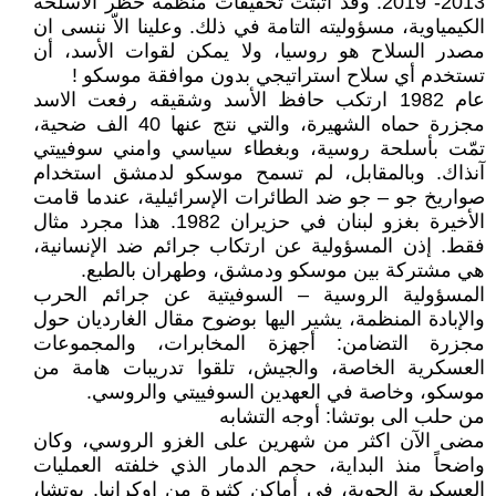
2013- 2019. وقد أثبتت تحقيقات منظمة حظر الأسلحة
الكيمياوية، مسؤوليته التامة في ذلك. وعلينا الاّ ننسى ان
مصدر السلاح هو روسيا، ولا يمكن لقوات الأسد، أن
تستخدم أي سلاح استراتيجي بدون موافقة موسكو !
عام 1982 ارتكب حافظ الأسد وشقيقه رفعت الاسد
مجزرة حماه الشهيرة، والتي نتج عنها 40 الف ضحية،
تمّت بأسلحة روسية، وبغطاء سياسي وامني سوفييتي
آنذاك. وبالمقابل، لم تسمح موسكو لدمشق استخدام
صواريخ جو – جو ضد الطائرات الإسرائيلية، عندما قامت
الأخيرة بغزو لبنان في حزيران 1982. هذا مجرد مثال
فقط. إذن المسؤولية عن ارتكاب جرائم ضد الإنسانية،
هي مشتركة بين موسكو ودمشق، وطهران بالطبع.
المسؤولية الروسية – السوفيتية عن جرائم الحرب
والإبادة المنظمة، يشير اليها بوضوح مقال الغارديان حول
مجزرة التضامن: أجهزة المخابرات، والمجموعات
العسكرية الخاصة، والجيش، تلقوا تدريبات هامة من
موسكو، وخاصة في العهدين السوفييتي والروسي.
من حلب الى بوتشا: أوجه التشابه
مضى الآن اكثر من شهرين على الغزو الروسي، وكان
واضحاً منذ البداية، حجم الدمار الذي خلفته العمليات
العسكرية الجوية، في أماكن كثيرة من اوكرانيا. بوتشا،