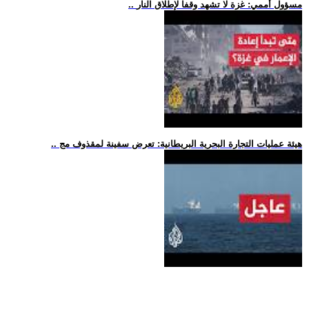
.. مسؤول أممي: غزة لا تشهد وقفا لإطلاق النار
.. هيئة عمليات التجارة البحرية البريطانية: تعرض سفينة لمقذوف مج