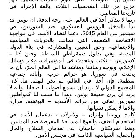
مزيج من تلك الشخصيات الثلاث، بالغة الإجرام في
تاريخنا المعاصر.
ربما لا يتذكر أحدٌ في العالم، على وجه الدقة، ان بوتين قد
بدأ بالتدخل الروسي العسكري، ضد السوريين، في
سبتمبر من العام 2015، دعماً لنظام الأسد، في مواجهة
الانتفاضة الشعبية، التي تطالب بالحريات السياسية
والاجتماعية، وحق التعبير، والمشاركة في بناء الدولة
المدنية، وفي تداول ديمقراطي للسلطة. وحين كنا –
كسوريين – نكتب ونتحدث في المؤتمرات، وعبر وسائل
الإعلام، ونوجه رسائلنا ومناشداتنا الى العالم الحرّ، بأن ما
يحدث في سوريا، هو جرائم حرب، وإبادة جماعية
منظمة، فإن أحداً في العالم، لم يكن ليهتم. هل كان
المجتمع الدولي لا يريد ان يسمع أصوات الضحايا، وأنه لا
يريد ان يرى حقيقة بوتين، وهذا ما سبب لنا كمواطنين
سوريين نعاني من جرائم الأسدية – البوتينية، مرارة
وآلاماً لا يمكن نسيانها.
كانت روسيا وإيران – ولاتزلان - تدعمان الأسد في
استخدام العنف، والقوة المسلحة المفرطة ضد المدنيين،
وهما شريكتان حاميتان له، تقدمان السلاح والمال
والحماية السياسية الكاملة في مجلس الأمن.