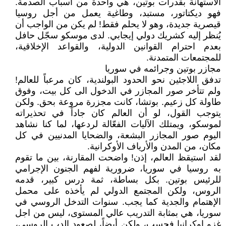
الاستهانة بقدرات بوتين، هي واحدة من أسباب الصدمة.
فهو ديكتاتور، مستبد، وطاغية يعمل من أجل روسيا
قيصرية جديدة، وهو لا يحلم فقط! لم يكن من الواجب أن
يُنظر إليه كشريك دولي إيجابي. لدى موسكو سجّل حافل
بعدم احترام القوانين الدولية، والقواعد الإخلاقية،
للمجتمعات المتمدنة.
مجازر بوتين وجرائمه في سوريا
تدفق اللاجئين نحو الحدود البولندية، كان مرعباً للعالم!
ولم تتأخر صور المجازر في الدخول الى كل بيت، وفوق
طاولة كل زعيم. بوتشا، كانت مجزرة مروعة بحق. ولكن
يتوجب القول، لو أن العالم كان جاداً في تحذيراته
لموسكو، ويمتلك الآليات الفعّالة لردعها، لما كنا نشاهد
اليوم صور المجازر البشعة، والضحايا المدنيين في كل
مكان، من المدن والأرياف الأوكرانية.
لقد استيقظ العالم، إذن! واضحت المقارنة، بين ما تقوم
به روسيا في سوريا، ضرورية لفهم الجنون الإجرامي
للرئيس بوتين. بكل بساطة، ثمة درس كبير، قدمه
الروس، ولكن المجتمع الدولي لم يأخذه على محمل
الإهتمام والجدية كما يجب. سنوات التدخل الروسي في
سوريا، هي بمثابة التدريب عالي المستوى، ليس من اجل
غزو اوكرانيا فحسب، ولكن أيضاً، لصعود الدب الروسي،