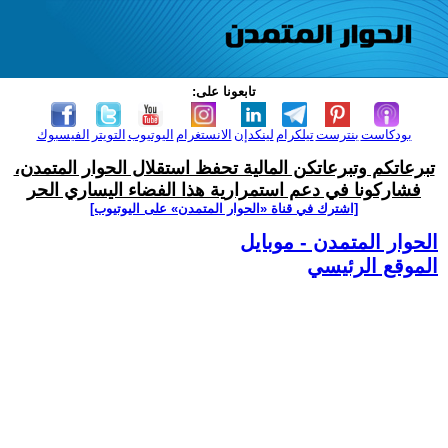
تابعونا على:
بودكاست
بنترست
تيلكرام
لينكدإن
الانستغرام
اليوتيوب
التويتر
الفيسبوك
تبرعاتكم وتبرعاتكن المالية تحفظ استقلال الحوار المتمدن،
فشاركونا في دعم استمرارية هذا الفضاء اليساري الحر
[اشترك في قناة ‫«الحوار المتمدن» على اليوتيوب]
الحوار المتمدن - موبايل
الموقع الرئيسي