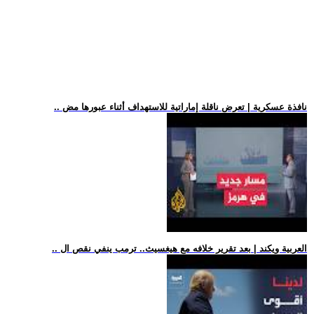
.. نافذة عسكرية | تعرض ناقلة إماراتية للاستهداف أثناء عبورها مض
.. العربية ويكند | بعد تقرير خلافه مع هيغسيث.. ترمب ينفي نقص ال