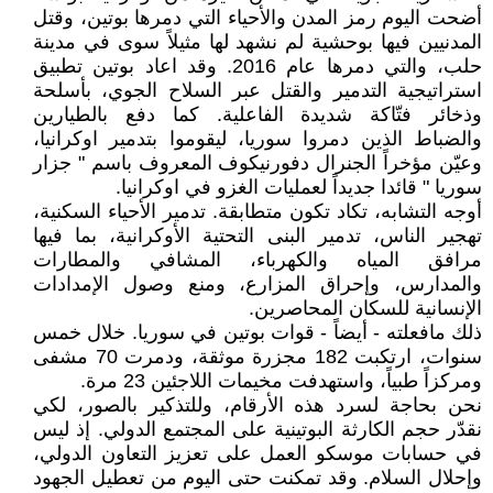
أضحت اليوم رمز المدن والأحياء التي دمرها بوتين، وقتل
المدنيين فيها بوحشية لم نشهد لها مثيلاً سوى في مدينة
حلب، والتي دمرها عام 2016. وقد اعاد بوتين تطبيق
استراتيجية التدمير والقتل عبر السلاح الجوي، بأسلحة
وذخائر فتّاكة شديدة الفاعلية. كما دفع بالطيارين
والضباط الذين دمروا سوريا، ليقوموا بتدمير اوكرانيا،
وعيّن مؤخراً الجنرال دفورنيكوف المعروف باسم " جزار
سوريا " قائدا جديداً لعمليات الغزو في اوكرانيا.
أوجه التشابه، تكاد تكون متطابقة. تدمير الأحياء السكنية،
تهجير الناس، تدمير البنى التحتية الأوكرانية، بما فيها
مرافق المياه والكهرباء، المشافي والمطارات
والمدارس، وإحراق المزارع، ومنع وصول الإمدادات
الإنسانية للسكان المحاصرين.
ذلك مافعلته - أيضاً - قوات بوتين في سوريا. خلال خمس
سنوات، ارتكبت 182 مجزرة موثقة، ودمرت 70 مشفى
ومركزاً طبياً، واستهدفت مخيمات اللاجئين 23 مرة.
نحن بحاجة لسرد هذه الأرقام، وللتذكير بالصور، لكي
نقدّر حجم الكارثة البوتينية على المجتمع الدولي. إذ ليس
في حسابات موسكو العمل على تعزيز التعاون الدولي،
وإحلال السلام. وقد تمكنت حتى اليوم من تعطيل الجهود