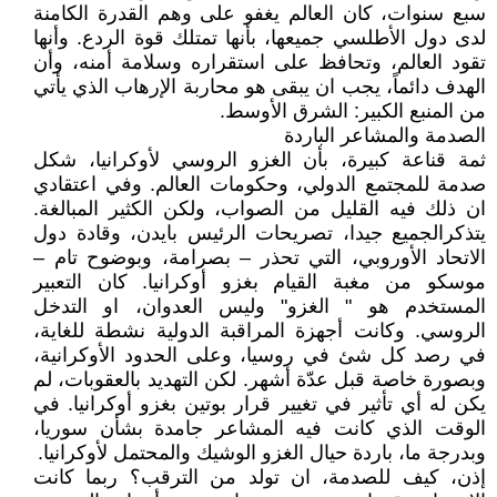
سبع سنوات، كان العالم يغفو على وهم القدرة الكامنة
لدى دول الأطلسي جميعها، بأنها تمتلك قوة الردع. وأنها
تقود العالم، وتحافظ على استقراره وسلامة أمنه، وأن
الهدف دائماً، يجب ان يبقى هو محاربة الإرهاب الذي يأتي
من المنبع الكبير: الشرق الأوسط.
الصدمة والمشاعر الباردة
ثمة قناعة كبيرة، بأن الغزو الروسي لأوكرانيا، شكل
صدمة للمجتمع الدولي، وحكومات العالم. وفي اعتقادي
ان ذلك فيه القليل من الصواب، ولكن الكثير المبالغة.
يتذكرالجميع جيدا، تصريحات الرئيس بايدن، وقادة دول
الاتحاد الأوروبي، التي تحذر – بصرامة، وبوضوح تام –
موسكو من مغبة القيام بغزو أوكرانيا. كان التعبير
المستخدم هو " الغزو" وليس العدوان، او التدخل
الروسي. وكانت أجهزة المراقبة الدولية نشطة للغاية،
في رصد كل شئ في روسيا، وعلى الحدود الأوكرانية،
وبصورة خاصة قبل عدّة أشهر. لكن التهديد بالعقوبات، لم
يكن له أي تأثير في تغيير قرار بوتين بغزو أوكرانيا. في
الوقت الذي كانت فيه المشاعر جامدة بشأن سوريا،
وبدرجة ما، باردة حيال الغزو الوشيك والمحتمل لأوكرانيا.
إذن، كيف للصدمة، ان تولد من الترقب؟ ربما كانت