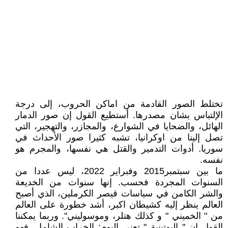
تختلط الصور القادمة من اماكن الحروب، إلى درجة
الإلتباس بشان مصدرها. أستطيع القول إن صور الدمار
الهائل، والضحايا في الشوارع، والمجازر، والتهجير، التي
تصل إلينا من اوكرانيا، تشبه كثيرا صور الأحداث في
سوريا. أدوات التدمير والقتل هي نفسها، والمجرم هو
نفسه.
ما بين سبتمبر2015 وفبراير 2022، ليس عددا من
السنوات المجردة فحسب. إنها سنوات من الخديعة
والشر الكامن في سياسات قيصر الكرملين، الذي أصبح
العالم ينظر إليه كشيطان اكبر، أشد خطورة على العالم
من " الخميني " و كذلك هتلر، وموسوليني". وربما يمكننا
القول إن " البوتينية " تعني اليوم: الخراب الشامل. فهو