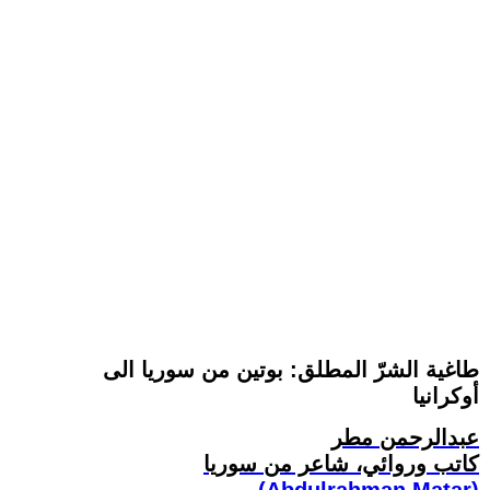
طاغية الشرّ المطلق: بوتين من سوريا الى
أوكرانيا
عبدالرحمن مطر
كاتب وروائي، شاعر من سوريا
(Abdulrahman Matar)