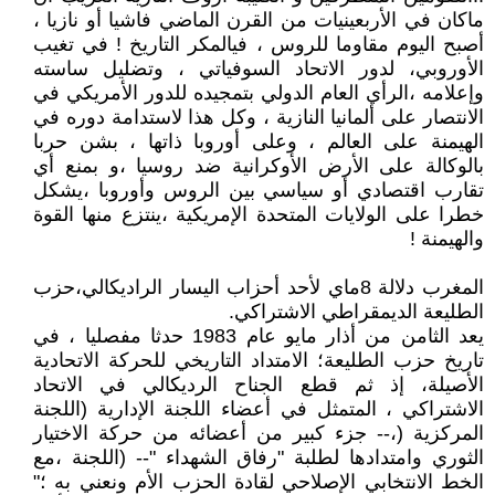
ماكان في الأربعينيات من القرن الماضي فاشيا أو نازيا ،
أصبح اليوم مقاوما للروس ، فيالمكر التاريخ ! في تغيب
الأوروبي، لدور الاتحاد السوفياتي ، وتضليل ساسته
وإعلامه ،الرأي العام الدولي بتمجيده للدور الأمريكي في
الانتصار على ألمانيا النازية ، وكل هذا لاستدامة دوره في
الهيمنة على العالم ، وعلى أوروبا ذاتها ، بشن حربا
بالوكالة على الأرض الأوكرانية ضد روسيا ،و بمنع أي
تقارب اقتصادي أو سياسي بين الروس وأوروبا ،يشكل
خطرا على الولايات المتحدة الإمريكية ،ينتزع منها القوة
والهيمنة !
المغرب دلالة 8ماي لأحد أحزاب اليسار الراديكالي،حزب
الطليعة الديمقراطي الاشتراكي.
يعد الثامن من أذار مايو عام 1983 حدثا مفصليا ، في
تاريخ حزب الطليعة؛ الامتداد التاريخي للحركة الاتحادية
الأصيلة، إذ ثم قطع الجناح الرديكالي في الاتحاد
الاشتراكي ، المتمثل في أعضاء اللجنة الإدارية (اللجنة
المركزية (،-- جزء كبير من أعضائه من حركة الاختيار
الثوري وامتدادها لطلبة "رفاق الشهداء "-- (اللجنة ،مع
الخط الانتخابي الإصلاحي لقادة الحزب الأم ونعني به ؛"