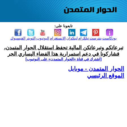
تابعونا على:
بودكاست
بنترست
تيلكرام
لينكدإن
الانستغرام
اليوتيوب
التويتر
الفيسبوك
تبرعاتكم وتبرعاتكن المالية تحفظ استقلال الحوار المتمدن،
فشاركونا في دعم استمرارية هذا الفضاء اليساري الحر
[اشترك في قناة ‫«الحوار المتمدن» على اليوتيوب]
الحوار المتمدن - موبايل
الموقع الرئيسي