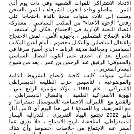
الاتحاد الاشتراكي للقوات الشعبية وفي ذات يوم أدى
الثمن ، مناضلو وقادة الحزب الشرفاء ، الثمن بالسجن
وصلت إلى ثلاث سنوات سجنا نافذة ،احتجاجا على
رفض" الإخوة الأعداء" من المكتب السياسي ، مشاركة
أعضاء اللجنة الإدارية في الاجتماع ،فكان أن استنجد ،
قادة الإصلاح المتصلبين ، بأجهزة الأمن ، لفض الاحتجاج
واعتقال المناضلين والتنكيل ببعضهم ، أمام أعين المكتب
السياسي، ومحافظ مدينة الرباط - الذي أصبح طرفا في
الصراع بعد أن اعتدى على أيقونة النضال السياسي
والحقوقي؛ الرفيق عبد الرحمن بن عمر ، يعد من شيوخ
اليسار المغربي ،.
ثماني سنوات كانت كافية لإنضاج الشروط الذاتية
والموضوعية ، لتأسيس حزب الطليعة الديمقراطي
الاشتراكي ، عام 1991 ، ليؤكد مؤتمره الرابع تبني ،
الهوية الاشتراكية العلمية ، والنضال الديمقراطي ،
والقطع مع "الليبرالية الاجتماعية /السوسيال ديمقراط" و
مع التحريفية، ويا للصدفة ! في هذا اليوم أي 8 من أذار
مايو 2022 تجتمع الهيأة التقريري ، لفدرالية اليسار
الديمقراطي، لمناقشة تاريخ الاندماج ، فلا ندري عما
أسفر عنه الاجتماع من خلاصات ،خصوصا وأن هناك