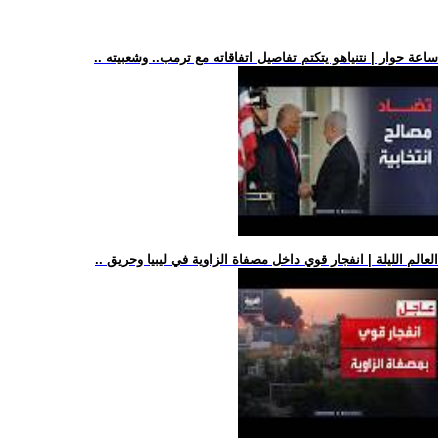
.. ساعة حوار | نتنياهو يتكتم تفاصيل اتفاقاته مع ترمب.. وشعبيته
.. العالم الليلة | انفجار قوي داخل مصفاة الزاوية في ليبيا وحريق