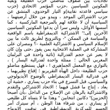
تجاذبات بين صفوف مناضلي حزب الطليعة وبقية
المكونين السياسين ،حزب المؤتمر الاتحادي (حزب
سياسي قاعدته نقابية)و التيار الوحدوي، المنشق عن
حزب الاشتراكي الموحد ، ويبدو من خلال أرضيتهما ،
السياسية أن لا علاقة لهم بالمرجعية الماركسية ، كما
أسسها الأوائل، وليس سرا أن يدعوا المكونين السياسين
الآخرين إلى؛" الاشتراكية الديمقراطية باسم الواقعية
والسياسة فن الممكن "- وبالترويج لطريق ثالث ما بين
الإسلام السياسي و الاشتراكية العلمية -؟ ومصران على
المشاركة في العملية الانتخابية بمن يفوز ،حتى وإن كان
لا يعبر عن حجم الفدرالية (نائبة واحدة في البرلمان
المغربي الحالي ؛ ممثلة واحدة لفدرالية اليسار ) ،
بالتوازي مع المعمل الجماهيري ! ، فهل يستطيع مناضلو
حزب الطليعة- داخل الهيأة التقريريو ؛ إقناع نظيريهما ،
في فدرالية اليسار الديمقراطي بالوضوح الأيديولوجي
والسياسي، قبل التسرع في بناء حزب يساري ، خشية أن
يعاد ، إنتاج ما فشل فيهما ؛ الاتحاد الاشتراكي والتقدم
والاشتراكية بالرهان عن الإصلاح من الداخل ،بأن أصبحا
(الحزبين)" دكانين انتخابين " وهذا ما لا يتمناه كل طليعي
أو يساري ، من شرفاء هذا الوطن ، أم سيترك أمر
الحسم للمركزية الديمقراطية في توقيت الاندماج