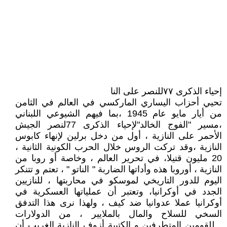
إحياء الذكرى ٧٧للنصر على النا
تحيي أحزاب اليساري الماركسي في العالم في الثامن
من أيار مايو عام 1945 ،بما فيهم الشيوعي اللبناني
،مسير "الفوج الخالد"لإحياء الذكرى 77لنصر الجيش
الأحمر على النازية ، أول من دخل برلين لإنهاء كابوس
النازية ،وقد تركت الروس خلال الحرب الكونية الثانية ،
20 مليون قتيلا، في تحرير العالم ، وخاصة أو روبا من
النازية ، أوروبا هذه وأداتها الضاربة " الناتو " ، تعتم و تتنكر
اليوم للدور التاريخي لموسكو في محاربتها ، للنازيين
الجدد في أوكرانيا، وتعتبر أن عملياتها العسكرية في
أوكرانيا عملا عدوانيا ضد كيف ، ولهذا نرى هذا التدفق
السخي للسلاح والمال بالملايير ، من الدولارات
...للقومين المتطرفين و الكتيبة أزوف النازية الغريب أن