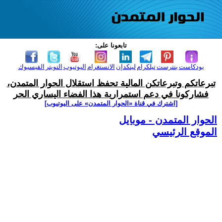
تابعونا على:
بودكاست
بنترست
تيلكرام
لينكدإن
الانستغرام
اليوتيوب
التويتر
الفيسبوك
تبرعاتكم وتبرعاتكن المالية تحفظ استقلال الحوار المتمدن،
فشاركونا في دعم استمرارية هذا الفضاء اليساري الحر
[اشترك في قناة ‫«الحوار المتمدن» على اليوتيوب]
الحوار المتمدن - موبايل
الموقع الرئيسي