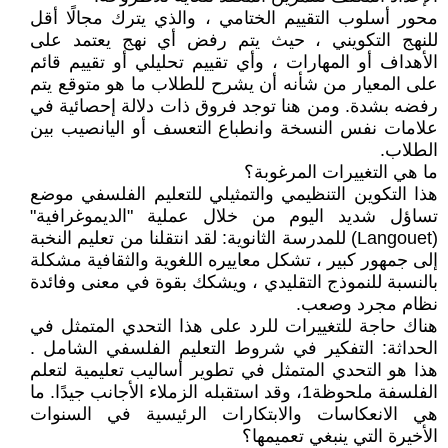
محور أسلوب التقييم الختامي ، والذي يترك مجالًا أقل
للنهج التكويني ، حيث يتم رفض أي نهج يعتمد على
الأهداف أو المهارات ، وأي تقييم تحليلي أو تقييم قائم
على المعيار من شأنه أن يشرح للطلاب ما هو متوقع يتم
رفضه بشدة. ومن هنا توجد فروق ذات دلالة إحصائية في
علامات نفس النسخة وانطباع التعسف أو اليانصيب بين
الطلاب.
ما هي التغييرات المرغوبة؟
هذا التكوين التنظيمي والتمثيلي للتعليم الفلسفي موضع
تساؤل شديد اليوم من خلال عملية "الديموغرافية"
(Langouet) للمدرسة الثانوية: لقد انتقلنا من تعليم النخبة
إلى جمهور كبير ، تشكل معاييره اللغوية والثقافية مشكلة
بالنسبة للنموذج التقليدي ، ويشكك بقوة في معنى وفائدة
نظام مجرد وصعب.
هناك حاجة للتغييرات للرد على هذا التحدي المتمثل في
الحداثة: التفكير في شروط التعليم الفلسفي الشامل .
هذا هو التحدي المتمثل في تطوير أساليب تعليمية لتعلم
الفلسفة ملحوظة1، وقد استقبله الزملاء الأجانب جيدًا. ما
هي الانعكاسات والابتكارات الرئيسية في السنوات
الأخيرة التي ينبغي تعميمها؟