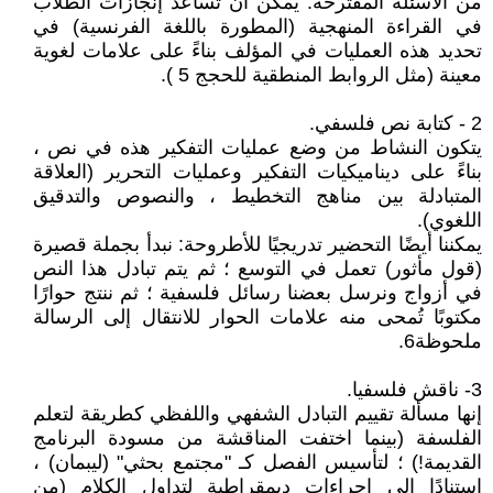
من الأسئلة المقترحة. يمكن أن تساعد إنجازات الطلاب
في القراءة المنهجية (المطورة باللغة الفرنسية) في
تحديد هذه العمليات في المؤلف بناءً على علامات لغوية
معينة (مثل الروابط المنطقية للحجج 5 ).
2 - كتابة نص فلسفي.
يتكون النشاط من وضع عمليات التفكير هذه في نص ،
بناءً على ديناميكيات التفكير وعمليات التحرير (العلاقة
المتبادلة بين مناهج التخطيط ، والنصوص والتدقيق
اللغوي).
يمكننا أيضًا التحضير تدريجيًا للأطروحة: نبدأ بجملة قصيرة
(قول مأثور) تعمل في التوسع ؛ ثم يتم تبادل هذا النص
في أزواج ونرسل بعضنا رسائل فلسفية ؛ ثم ننتج حوارًا
مكتوبًا تُمحى منه علامات الحوار للانتقال إلى الرسالة
ملحوظة6.
3- ناقش فلسفيا.
إنها مسألة تقييم التبادل الشفهي واللفظي كطريقة لتعلم
الفلسفة (بينما اختفت المناقشة من مسودة البرنامج
القديمة!) ؛ لتأسيس الفصل كـ "مجتمع بحثي" (ليبمان) ،
استنادًا إلى إجراءات ديمقراطية لتداول الكلام (من