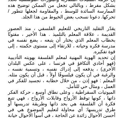
بشكل مفرط ، وبالتالي تجعل من الممكن توضيح هذه
الممارسة السائدة للوسط ، والمقاومة لجعلها تتطور /
تحركها. دعونا نسحب بعض الخيوط من هذا الجلد.
يقدّر التقليد التاريخي للتعليم الفلسفي ، منذ العصور
القديمة ، علاقة المعلم بالتلميذ . هذا الأخير ، مفتونًا
بخطاب المعلم الذي يختار أن يتبعه ، يضع نفسه في
مدرسة فكره وحياته ، للارتقاء إلى مستوى حكمته ، إلى
قوة تفكيره.
إن تحديد الهوية المهنية لمعلم الفلسفة بهويته التأديبية
(فهو أحادي التكافؤ في فرنسا ، على عكس البلدان
الأخرى) ، يدفعه إلى إدراك نفسه ، وتسمية نفسه ،
والرغبة في أن يكون فيلسوفًا أولاً ، قبل أن يكون مثله.
المعلم : فهو إذن ، من خلال خطابه ، تجسيد للفكر في
العمل ، ومثال حي للتأمل.
الميوتيات السقراطية ، وعلى نطاق أوسع ، حركة الفكر
ذاتها ، كونها توقظ الأرواح وقابلات الأرواح ، فهي تتبع
فكرة أن الفلسفة هي بحد ذاتها وطريقة تدريسها أو
طرق تدريسها: أي محاولة لتعليم الموضوع هي في
أحسن الأحوال زائدة عن الحاجة ، في أسوأ الأحوال خيانة