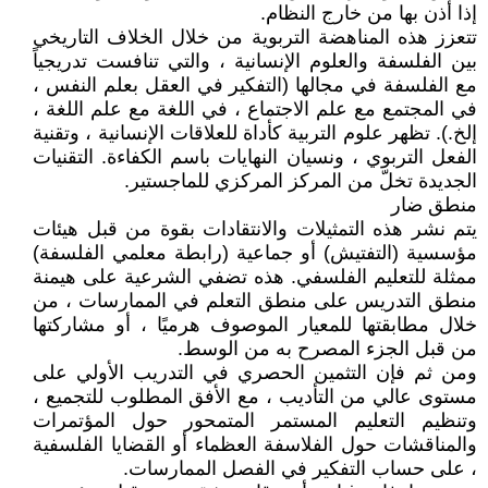
إذا أذن بها من خارج النظام.
تتعزز هذه المناهضة التربوية من خلال الخلاف التاريخي
بين الفلسفة والعلوم الإنسانية ، والتي تنافست تدريجياً
مع الفلسفة في مجالها (التفكير في العقل بعلم النفس ،
في المجتمع مع علم الاجتماع ، في اللغة مع علم اللغة ،
إلخ.). تظهر علوم التربية كأداة للعلاقات الإنسانية ، وتقنية
الفعل التربوي ، ونسيان النهايات باسم الكفاءة. التقنيات
الجديدة تخلّ من المركز المركزي للماجستير.
منطق ضار
يتم نشر هذه التمثيلات والانتقادات بقوة من قبل هيئات
مؤسسية (التفتيش) أو جماعية (رابطة معلمي الفلسفة)
ممثلة للتعليم الفلسفي. هذه تضفي الشرعية على هيمنة
منطق التدريس على منطق التعلم في الممارسات ، من
خلال مطابقتها للمعيار الموصوف هرميًا ، أو مشاركتها
من قبل الجزء المصرح به من الوسط.
ومن ثم فإن التثمين الحصري في التدريب الأولي على
مستوى عالي من التأديب ، مع الأفق المطلوب للتجميع ،
وتنظيم التعليم المستمر المتمحور حول المؤتمرات
والمناقشات حول الفلاسفة العظماء أو القضايا الفلسفية
، على حساب التفكير في الفصل الممارسات.