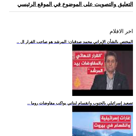
التعليق والتصويت على الموضوع في الموقع الرئيسي
اخر الافلام
.. المختص بالشأن الإيراني محمد صدقيان: المرشد هو صاحب القرار ال
.. تصعيد إسرائيلي بالجنوب وانقسام لبناني يواكب مفاوضات روما