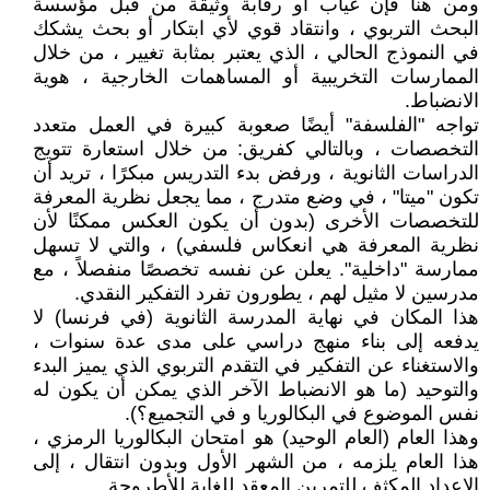
ومن هنا فإن غياب أو رقابة وثيقة من قبل مؤسسة
البحث التربوي ، وانتقاد قوي لأي ابتكار أو بحث يشكك
في النموذج الحالي ، الذي يعتبر بمثابة تغيير ، من خلال
الممارسات التخريبية أو المساهمات الخارجية ، هوية
الانضباط.
تواجه "الفلسفة" أيضًا صعوبة كبيرة في العمل متعدد
التخصصات ، وبالتالي كفريق: من خلال استعارة تتويج
الدراسات الثانوية ، ورفض بدء التدريس مبكرًا ، تريد أن
تكون "ميتا" ، في وضع متدرج ، مما يجعل نظرية المعرفة
للتخصصات الأخرى (بدون أن يكون العكس ممكنًا لأن
نظرية المعرفة هي انعكاس فلسفي) ، والتي لا تسهل
ممارسة "داخلية". يعلن عن نفسه تخصصًا منفصلاً ، مع
مدرسين لا مثيل لهم ، يطورون تفرد التفكير النقدي.
هذا المكان في نهاية المدرسة الثانوية (في فرنسا) لا
يدفعه إلى بناء منهج دراسي على مدى عدة سنوات ،
والاستغناء عن التفكير في التقدم التربوي الذي يميز البدء
والتوحيد (ما هو الانضباط الآخر الذي يمكن أن يكون له
نفس الموضوع في البكالوريا و في التجميع؟).
وهذا العام (العام الوحيد) هو امتحان البكالوريا الرمزي ،
هذا العام يلزمه ، من الشهر الأول وبدون انتقال ، إلى
الإعداد المكثف للتمرين المعقد للغاية للأطروحة.