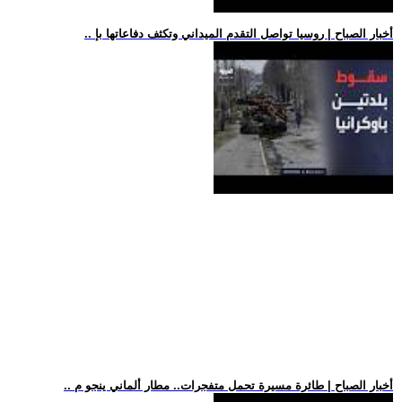
.. أخبار الصباح | روسيا تواصل التقدم الميداني وتكثف دفاعاتها بإ
.. أخبار الصباح | طائرة مسيرة تحمل متفجرات.. مطار ألماني ينجو م