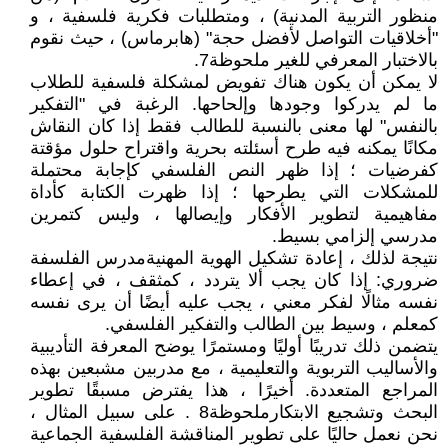
منظور التربية المدنية) ، ومتطلبات فكرية فلسفية ، و
"أخلاقيات التواصل لأفضل حجة" (هابرماس) ، حيث نقوم
بالاختبار المعرفي للغير ملحوظة7.
لا يمكن أن يكون هناك تفويض لمشكلة فلسفية للطلاب
ما لم يدركوا وجودها وإلحاحها. الرغبة في "التفكير
بالنفس" لها معنى بالنسبة للطالب فقط إذا كان النقاش
مكانًا يمكنه فيه طرح أسئلته بحرية واقتراح حلول مؤقتة
كفرضيات ؛ إذا ظهر النص الفلسفي كإجابة محتملة
للمشكلات التي يطرحها ؛ إذا ظهرت الكتابة كأداة
مفاهيمية لتطوير الأفكار وإيصالها ، وليس كتمرين
مدرسي إلزامي بسيط.
نتيجة لذلك ، إعادة تشكيل الهوية المهنيةمدرس الفلسفة
ضروري: إذا كان يجب ألا يتردد ، كمثقف ، في إعطاء
نفسه مثالًا لفكر معني ، يجب عليه أيضًا أن يرى نفسه
كمعلم ، وسيط بين الطالب والتفكير الفلسفي.
يتضمن ذلك تدريبًا أوليًا ومستمرًا يوضح المعرفة التأديبية
والأساليب التربوية والتعليمية ، مع مدربين مشبعين بهذه
المراجع المتعددة. أخيرًا ، هذا يفترض مسبقًا تطوير
البحث وتشجيع الابتكارملحوظة8 . على سبيل المثال ،
نحن نعمل حاليًا على تطوير المناقشة الفلسفية الجماعية