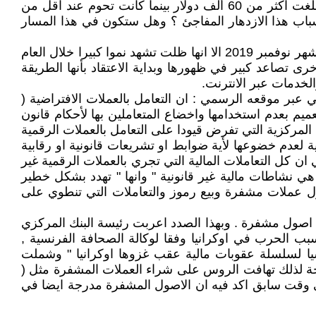
Dogecion اقبالا كبيرا من المستثمرين وكل من يبحث عن الثراء , مما جعل عملة بيتكوين تصلب الى اعلى مستوى لها اذ بلغت اكثر من 60 ألف دولار بينما كانت تحوم عند اقل من
سباب هذا الازدهار المفاجئ ؟ وهل ستكون في هذا المسار
لقد اثبتت عملة بيتكوين والعملات الاخرى قدرتها على الصمود, وعلى الرغم من انخفاض قيمة عملة بيتكوين بشكل حاد في شهر نوفمبر 2019 الا انها ظلت تشهد نموا كبيرا خلال العام
رى تصاعد كبير في ظهورها وبداية الاعتقاد بأنها الطريقة
لخدمات عبر الانترنت.
 عبر موقعه الرسمي : ان التعامل بالعملات الافتراضية (
عميم بعدم استخدامها واخضاع المتعاملين بها لأحكام قانون
ائمة البنوك المركزية التي تفرض قيودا على التعامل بالعملات الرقمية
ية لعدم خضوعها لأية ضوابط او تشريعات قانونية او رقابية
ان كل التعاملات المالية التي تجري بالعملات الرقمية غير
هي نشاطات مالية غير قانونية " وانها " تهدد بشكل خطير
ول عملات مشفرة وبيع رموز والتعاملات التي تنطوي على
 اصول مشفرة . وبهذا الصدد اعربت رئيسة البنك المركزي
ب الحرب في اوكرانيا وفقا لوكالة الصحافة الفرنسية ,
سيا لسلسلة عقوبات مالية عقب غزوها اوكرانيا " وشملت
جة لذلك تهافت الروس على شراء العملات المشفرة مثل (
ان في وقت سابق اكد فيه ان الاصول المشفرة مدرجة ايضا في