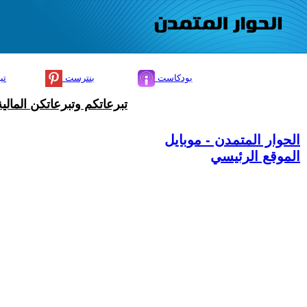
بودكاست
بنترست
تي
تبرعاتكم وتبرعاتكن المال
الحوار المتمدن - موبايل
الموقع الرئيسي