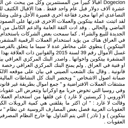
عشرة آلاف دولار قبل عام واحد فقط . هذا الاقبال الكثيف ل
التصاعدي ام انها مجرد فقاعة اخرى قصيرة الأجل وعلى وشك 
الماضي والحالي . وقد ادت الثقة العامة والدعم الكامل من ا
الجديدة للبيع والشراء , كما سمحت بعض الشركات باستخدام ا
في العراق هناك من يؤيد استخدام العملات الرقمية المشفرة ,
البيتكوين ) ينطوي على مخاطر عدة لا سيما ما يتعلق بالقرصنة 
غسل الأموال رقم 39 لسنة 2015 وا
المشفرة بيتكوين واخواتها , واصدر البنك المركزي العراقي بي
او فنية في العراق , ولم يمنح البنك المركزي العراقي رخصة لأ
قانونية , وقال بنك الشعب الصيني في بيان على موقعه الالكت
ضمانة اصول الاشخاص " ويحضر البنك كل النشاطات المالية 
مشتقات العملات الافتراضية و " جمع اموال بطريقة غير قانونية
وفي روسيا التي تخوض حربا مع اوكرانيا وتتعرض الى عقوبات
الاوروبي ( كريستين لا غارد ) عن قلقها من استخدام العمل
وقالت لا غارد : " ان اكثر ما يقلقني هي كمية الروبلات ا
العقوبات الغربية فصل بعض المصارف الروسية عن نظام " سو
بيتكوين ) و ( تاذر ) التي يتم التداول بها خارج النظام الم
العقوبات .