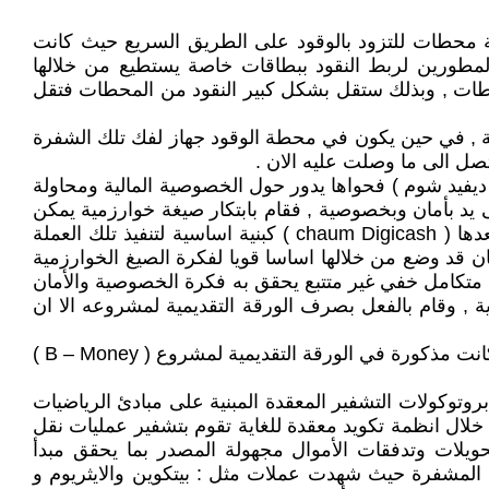
لسلة محطات للتزود بالوقود على الطريق السريع حيث كانت
لمطورين لربط النقود ببطاقات خاصة يستطيع من خلالها
محطات , وبذلك ستقل بشكل كبير النقود من المحطات فتقل
ة , في حين يكون في محطة الوقود جهاز لفك تلك الشفرة
 ديفيد شوم ) فحواها يدور حول الخصوصية المالية ومحاولة
ى يد بأمان وبخصوصية , فقام بابتكار صيغة خوارزمية يمكن
من خلالها تمرير الاموال بين المرسل والمتلقي بشكل خفي غير متتبع عبر عملة رمزية اسماها وقتها ( chaum ) واسس بعدها ( chaum Digicash ) كبنية اساسية لتنفيذ تلك العملة
فلاس ( Digicash ) عام 1998 والتي على الرغم من ذلك كان قد وضع من خلالها اساسا قويا لفكرة الصيغ الخوارزمية
مية, واستكمالا للفكرة ذاتها طرح مبرمج آخر يدعى ( Wei DAI ) فكرة نظام نقدي متكامل خفي غير متتبع يحقق به فكرة الخصوصية والأمان
غير مركزية , وقام بالفعل بصرف الورقة التقديمية لمشروعه الا ان
والجدير بالذكر ان الورقة التقديمية التي عرفها ( ساتوشي ناك امورا ) لفكرة البيتكوين كانت تحتوي على بعض العناصر التي كانت مذكورة في الورقة التقديمية لمشروع ( B – Money )
روتوكولات التشفير المعقدة المبنية على مبادئ الرياضيات
خلال انظمة تكويد معقدة للغاية تقوم بتشفير عمليات نقل
لتحويلات وتدفقات الأموال مجهولة المصدر بما يحقق مبدأ
ة المشفرة حيث شهدت عملات مثل : بيتكوين والايثريوم و