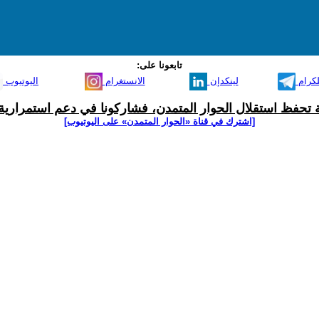
تابعونا على:
لكرام
لينكدإن
الانستغرام
اليوتيوب
ية تحفظ استقلال الحوار المتمدن، فشاركونا في دعم استمرارية 
[اشترك في قناة ‫«الحوار المتمدن» على اليوتيوب]