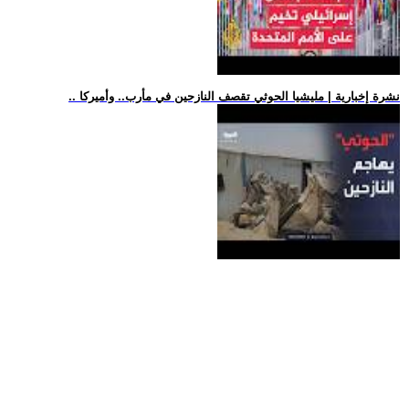
.. نشرة إخبارية | مليشيا الحوثي تقصف النازحين في مأرب.. وأميركا