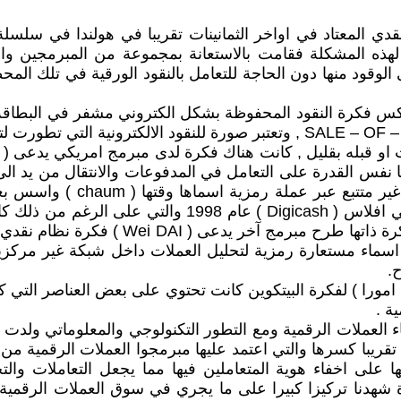
 النقدي المعتاد في اواخر الثمانينات تقريبا في هولندا في س
لهذه المشكلة فقامت بالاستعانة بمجموعة من المبرمجين وا
لوقود منها دون الحاجة للتعامل بالنقود الورقية في تلك ال
تعكس فكرة النقود المحفوظة بشكل الكتروني مشفر في البطاق
قت او قبله بقليل , كانت هناك فكرة لدى مبرمج امريكي يدعى (
ها نفس القدرة على التعامل في المدفوعات والانتقال من يد ال
والتي استمرت لسنوات الى ان وقع في عدة اخطاء تسبب في ا
للمعاملات النقدية الرمزية او العملات الرق
يتم التعامل من خلال اسماء مستعارة رمزية لتحليل العملات داخل شبكة 
.
ة .
ء العملات الرقمية ومع التطور التكنولوجي والمعلوماتي ولدت ب
قريبا كسرها والتي اعتمد عليها مبرمجوا العملات الرقمية من 
تها على اخفاء هوية المتعاملين فيها مما يجعل التعاملات وا
رة شهدنا تركيزا كبيرا على ما يجري في سوق العملات الرقمي