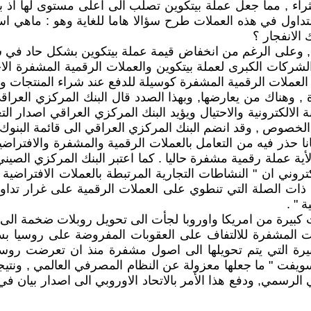
لتداول في هذه العملات طرح سؤالا هاما للغاية وهو : ماهي ا
الانفجار ؟
لشركات الكبرى لعملة بيتكوين والعملات الرقمية المشفرة الاخ
لعملات الرقمية المشفرة كوسيلة للدفع عند شراء المنتجات وا
 وهناك من يعارضها, وبهذا الصدد قال البنك المركزي العراقي
الالكترونية والاحتيال ويؤيد البنك المركزي العراقي اصدار الت
لقوانين ذات العلاقة بهذا الخصوص , وقد انضم البنك المركزي العراقي الى ق
انا حذر فيه من التعامل بالعملات الرقمية والمشفرة والافتراض
ية عملة رقمية مشفرة حاليا . كما اعتبر البنك المركزي الصيني 
روني ان " النشاطات التجارية المرتبطة بالعملات الافتراضية 
ذات الصلة التي تنطوي على العملات الرقمية على غرار تدا
 " .
 كبيرة من امريكا واوروبا لجأت الى تحويل روبلات ضخمة الى
ات المشفرة للالتفاف على العقوبات المفروضة على روسيا بسب
لكبيرة التي يتم تحويلها الى اصول مشفرة منذ ان تعرضت رو
يفت " ما جعلها معزولة عن النظام المصرفي العالمي , ونتي
صرفي الرسمي, ودفع هذا الأمر بالاتحاد الاوروبي الى اصدار بي