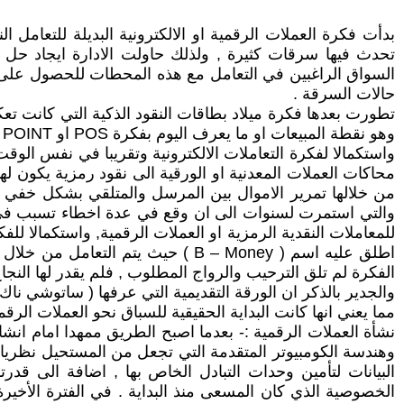
بدأت فكرة العملات الرقمية او الالكترونية البديلة للتعامل
تحدث فيها سرقات كثيرة , ولذلك حاولت الادارة ايجاد حل 
السواق الراغبين في التعامل مع هذه المحطات للحصول على ا
حالات السرقة .
تطورت بعدها فكرة ميلاد بطاقات النقود الذكية التي كانت 
وهو نقطة المبيعات او ما يعرف اليوم بفكرة POS او SALE – OF – POINT , وتعتبر صورة للنقود الالكترونية التي تطورت لتصل الى ما وصلت عليه الان .
واستكمالا لفكرة التعاملات الالكترونية وتقريبا في نفس الو
محاكات العملات المعدنية او الورقية الى نقود رمزية يكون ل
اطلق عليه اسم ( B – Money ) حيث 
الفكرة لم تلق الترحيب والرواج المطلوب , فلم يقدر لها النجاح
مما يعني انها كانت البداية الحقيقية للسباق نحو العملات الرقمي
نشأة العملات الرقمية :- بعدما اصبح الطريق ممهدا امام انشا
وهندسة الكومبيوتر المتقدمة التي تجعل من المستحيل نظريا ت
البيانات لتأمين وحدات التبادل الخاص بها , اضافة الى قدر
الخصوصية الذي كان المسعى منذ البداية . في الفترة الأخي