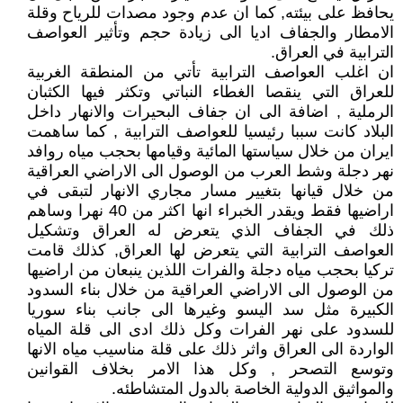
يحافظ على بيئته, كما ان عدم وجود مصدات للرياح وقلة
الامطار والجفاف اديا الى زيادة حجم وتأثير العواصف
الترابية في العراق.
ان اغلب العواصف الترابية تأتي من المنطقة الغربية
للعراق التي ينقصا الغطاء النباتي وتكثر فيها الكثبان
الرملية , اضافة الى ان جفاف البحيرات والانهار داخل
البلاد كانت سببا رئيسيا للعواصف الترابية , كما ساهمت
ايران من خلال سياستها المائية وقيامها بحجب مياه روافد
نهر دجلة وشط العرب من الوصول الى الاراضي العراقية
من خلال قيانها بتغيير مسار مجاري الانهار لتبقى في
اراضيها فقط ويقدر الخبراء انها اكثر من 40 نهرا وساهم
ذلك في الجفاف الذي يتعرض له العراق وتشكيل
العواصف الترابية التي يتعرض لها العراق, كذلك قامت
تركيا بحجب مياه دجلة والفرات اللذين ينبعان من اراضيها
من الوصول الى الاراضي العراقية من خلال بناء السدود
الكبيرة مثل سد اليسو وغيرها الى جانب بناء سوريا
للسدود على نهر الفرات وكل ذلك ادى الى قلة المياه
الواردة الى العراق واثر ذلك على قلة مناسيب مياه الانها
وتوسع التصحر , وكل هذا الامر بخلاف القوانين
والمواثيق الدولية الخاصة بالدول المتشاطئه.