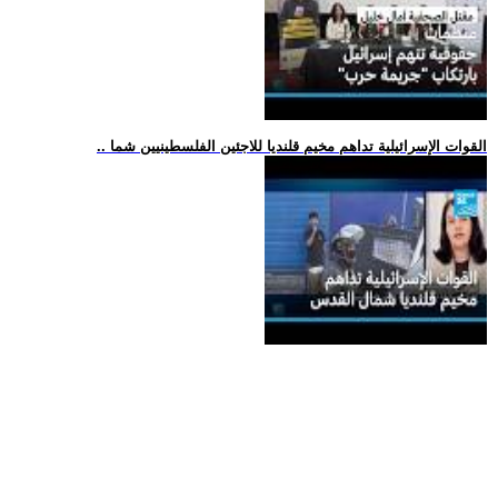
.. القوات الإسرائيلية تداهم مخيم قلنديا للاجئين الفلسطينيين شما