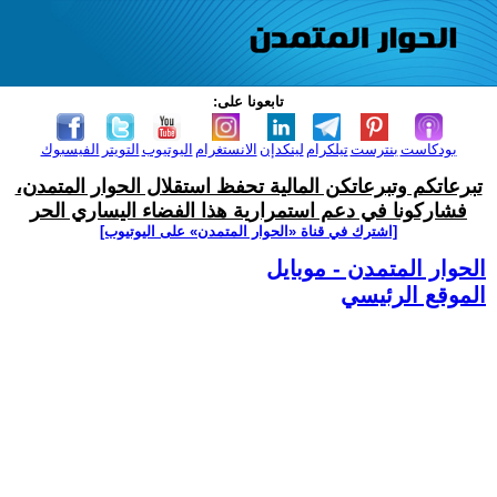
تابعونا على:
بودكاست
بنترست
تيلكرام
لينكدإن
الانستغرام
اليوتيوب
التويتر
الفيسبوك
تبرعاتكم وتبرعاتكن المالية تحفظ استقلال الحوار المتمدن،
فشاركونا في دعم استمرارية هذا الفضاء اليساري الحر
[اشترك في قناة ‫«الحوار المتمدن» على اليوتيوب]
الحوار المتمدن - موبايل
الموقع الرئيسي