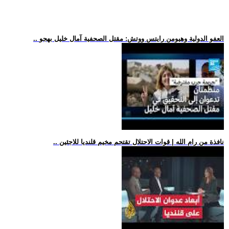
.. العفو الدولية وهيومن رايتس ووتش: مقتل الصحفية آمال خليل بهجو
.. نافذة من رام الله | قوات الاحتلال تقتحم مخيم قلنديا للاجئين