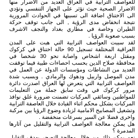
للعواصف الترابية في العراق العديد من الاضرار منها
الاضرار الصحية حيث تؤثر على الجهاز التنفسي وتؤدي
الى الاختناق اضافة الى تسببها في الحوادث المرورية
نتيجة انخفاض مدى الرؤية , الى جانب توقف حركة
الطيران وخاصة في مطاري بغداد والنجف الاشرف
بسبب صعوبة الرؤيا .
لقد سببت العواصف الترابية التي هبت على المدن
العراقية المختلفة تسجيل 90 حالة اختناق في كركوك
ومقتل اربعة اشخاص واصابة نحو 30 شخصا في
محافظة صلاح الدين بحسب احصاءات طبية فيما توقفت
العديد من النشاطات ومؤسسات الدولة عن العمل في
مدن الموصل واربيل ودهوك والرمادي . وبسبب شدة
العواصف الترابية التي يتعرض لها العراق اصدرت دائرة
مرور كركوك في وقت سابق جملة من التعليمات
للمواطنين وسائقي المركبات تضمنت ضرورة غلق نوافذ
المركبات بشكل محكم اثناء القيادة خلال العاصفة الترابية
وتشغيل المصابيح الامامية لزيادة وضوع الرؤيا بين مركبة
واخرى فضلا عن السير بسرعات منخفضة .
هل يمكن معالجة العواصف الترابية والتقليل من آثارها
المدمرة ؟
نعم يمكن ذلك من خلال معالجة التصحر بهدف التقليل