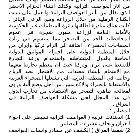
من آثار العواصف الترابية وكذلك انشاء الحزام الاخضر
الذي يقلل من تأثير العواصف الترابية والعمل على تثبيت
الكثبان الرملية من حلال الزراعة ومنع الرعي الجائر .
كانت هناك مبادرة اطلقتها دائرة المنظمات غير الحكومية
بالأمانة العامة لزراعة مليون شجرة في عموم
المحافظات للحد من التصحر مما سيسهم في زيادة
المساحات الخضراء , اضافة الى الزام تركيا وايران من
خلال المنظمة الدولية على احترام المواثيق الدولية
الخاصة بالدول المتشاطئه واستخدام ورقة التجارة
للضغط على ايران وتركيا حيث ان معظم تجارتنا معهما
مع الاهتمام بإنشاء مصدات من الاشجار لصد الرياح
وخاصة في المنطقة الغربية التي تشغلها الصحراء الغربية
والاستعانة بالخبراء والاكاديميين من اجل وضع آلية ورؤى
لمعالجة ظاهرة التصحر مع الاستفادة من تجارب الدول
في هذا المجال لحل مشكلة العواصف الترابية في
العراق .
المصادر :
1) اندبندنت عربية ( العواصف الترابية تسيطر على اجواء
العراق وتخلف عشرات المصابين.
2) شفقنا العراق ( الكشف عن مصادر واسباب العواصف