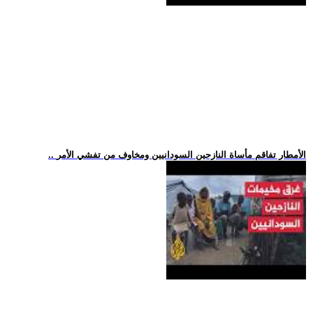
.. الأمطار تفاقم مأساة النازحين السودانيين ومخاوف من تفشي الأمر