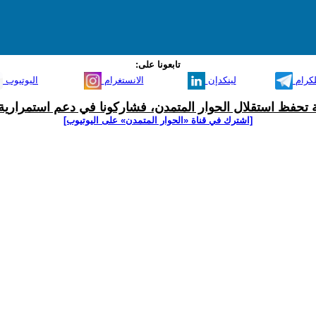
تابعونا على:
لكرام
لينكدإن
الانستغرام
اليوتيوب
ية تحفظ استقلال الحوار المتمدن، فشاركونا في دعم استمرارية 
[اشترك في قناة ‫«الحوار المتمدن» على اليوتيوب]