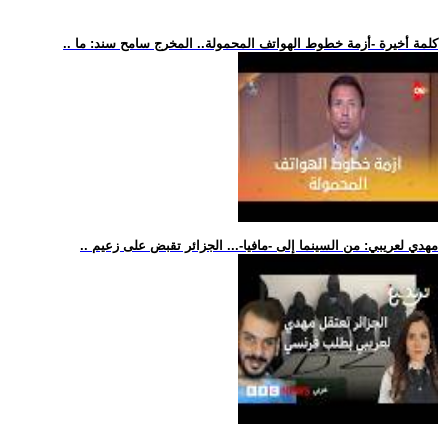
.. كلمة أخيرة -أزمة خطوط الهواتف المحمولة.. المخرج سامح سند: ما
.. مهدي لعريبي: من السينما إلى -مافيا-... الجزائر تقبض على زعيم