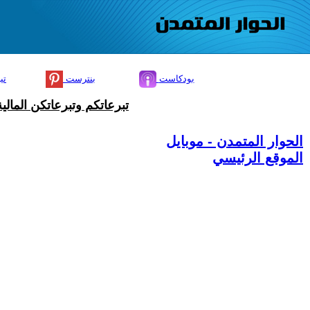
بودكاست
بنترست
تي
تبرعاتكم وتبرعاتكن المال
الحوار المتمدن - موبايل
الموقع الرئيسي