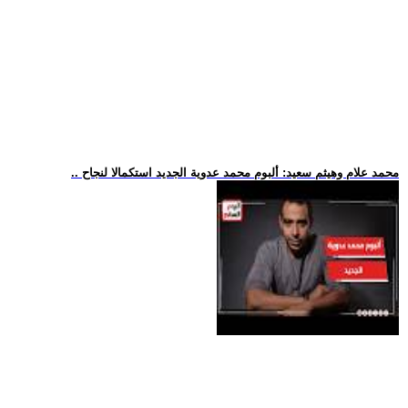
.. محمد علام وهيثم سعيد: ألبوم محمد عدوية الجديد استكمالا لنجاح