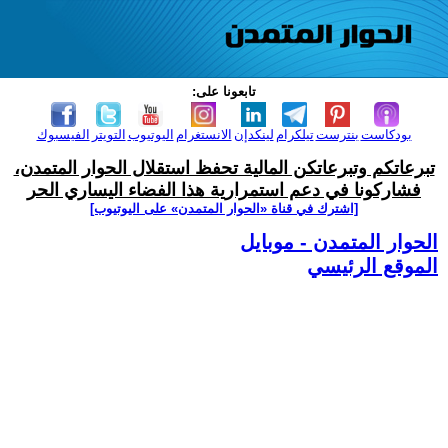
تابعونا على:
بودكاست
بنترست
تيلكرام
لينكدإن
الانستغرام
اليوتيوب
التويتر
الفيسبوك
تبرعاتكم وتبرعاتكن المالية تحفظ استقلال الحوار المتمدن،
فشاركونا في دعم استمرارية هذا الفضاء اليساري الحر
[اشترك في قناة ‫«الحوار المتمدن» على اليوتيوب]
الحوار المتمدن - موبايل
الموقع الرئيسي