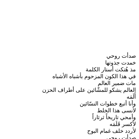
صدأت روحي
خمدت جذوتها
مذ هُتكت أستار الكلمة
في هذا الكون المزحوم بأشباه الأشباه
مات ضمير العالم
العالم يشكو للمشّائين على أطراف الحزن
أَلَمَه
وأنا أتبع خطوات النسّائين
لأنسى هذا الخلط
وأمحي تاريخاً ثرثاراً
لأكسر قَلَمَه
لأردد خلف غمام البوح
صدأت روحي