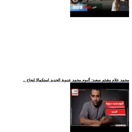
.. محمد علام وهيثم سعيد: ألبوم محمد عدوية الجديد استكمالا لنجاح