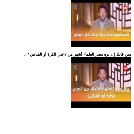
.. مين قالك إن بره مصر العلماء أشهر من لاعبي الكرة أو الفنانين؟