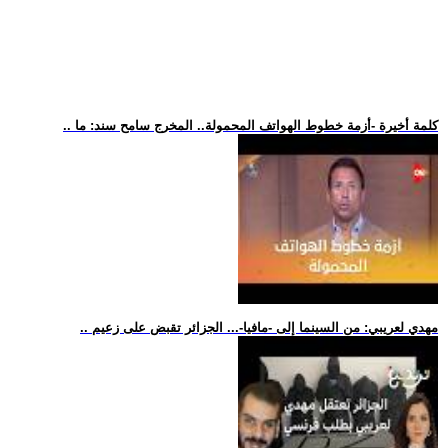
.. كلمة أخيرة -أزمة خطوط الهواتف المحمولة.. المخرج سامح سند: ما
.. مهدي لعريبي: من السينما إلى -مافيا-... الجزائر تقبض على زعيم