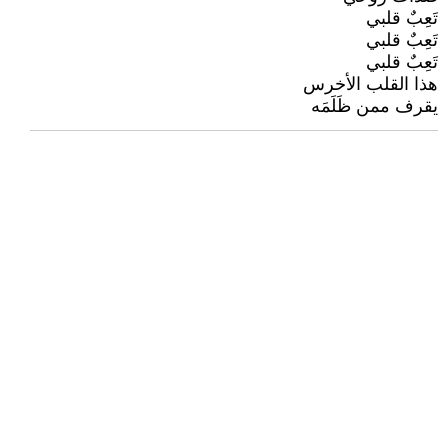
تَعِبٌ قلبي
تَعِبٌ قلبي
تَعِبٌ قلبي
هذا القلب الأخرس
يقرف ممن ظَلَمَه