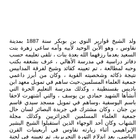
ولد الشيخ ڨوارير النوي بن بوبكر سنة 1887 بمدينة
نقاوس ، وهو الأبن الوحيد لأبيه وأمه ساعي زهرة بنت
السعيد بعدما رزقهما الله بعدة بنات ، تلقى تعليمه حسب
دفاتر دراسية في مدرسة الأهالي ، عرف بشغفه بكتب
وحبه لمطالعة ، تم تعيينه كقائد وشيخ لفرقة المدابيس
نتيجة ذكائه وشخصيته القوية ، وكان من أبرز داعمي
جمعية العلماء المسلمين،حيث ساهم في تمويل معهد ابن
باديس بقسنطينة ، وكذلك مدرسة التعليم الحرة التي
أنشأها الشهيد حمادي بن يوسف ، والتي أشتهرت لاحقا
باسم اليوسفية ،وساهم في تمويل مسجد سيدي قاسم
بن جنان ، وكان مشترك في جريدة البصائر لسان حال
جمعية العلماء المسلمين الجزائريين وكذلك مجلة
الشهاب وكان أحد الوجهاء الذين استقبلوا الشيخ البشير
الإبراهيمي أثناء زيارته نقاوس في أربعينيات القرن
الماضي، بعد اندلاع الثورة التحريرية، تم تعيينه في لجنة