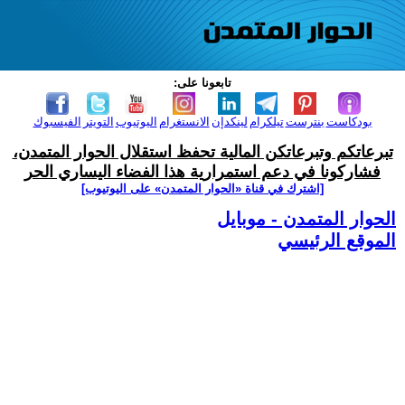
تابعونا على:
بودكاست
بنترست
تيلكرام
لينكدإن
الانستغرام
اليوتيوب
التويتر
الفيسبوك
تبرعاتكم وتبرعاتكن المالية تحفظ استقلال الحوار المتمدن،
فشاركونا في دعم استمرارية هذا الفضاء اليساري الحر
[اشترك في قناة ‫«الحوار المتمدن» على اليوتيوب]
الحوار المتمدن - موبايل
الموقع الرئيسي