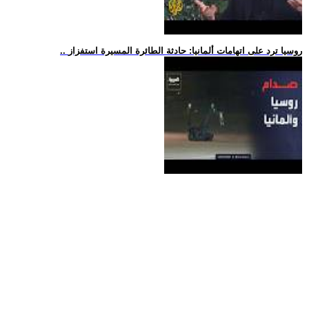
.. روسيا ترد على اتهامات ألمانيا: حادثة الطائرة المسيرة استفزاز