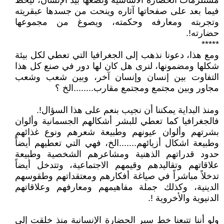
مستلزمات الحضارة الأساسية وتضعها بيد الإنسان، ليخط
فيما بعد على صفحاتها آثاره وينحت من جسدها عبقريته
وتجربته ومعارفه وحكمته، ويصوغ من مجموعها
حضارته!.
*****
ومع هذا، دعونا نذهب إلى الجغرافيا التي تعطي لكل بيئة
شكلها ومضمونها، لنرى هل كان لها دور في صنع كل هذا
التفاوت بين إنسان وإنسان آخر، وبين شعب وشعب
مجاور وبين مجتمع ومجتمع مقارب........الخ ؟
ومنذ البداية يمكننا أن نجيب بنعم على هذا السؤال!.
فالجغرافيا كما تعطي للبشر أشكالهم الجسمانية وألوان
بشرتهم وألوان عيونهم وطبيعة شعرهم ونوع غذائهم
وطبيعة اشكال أزيائهم.......الخ، فهي التي تعطيهم أيضاً
حدود قدراتهم الذهنية ومشاعرهم الشخصية وطبيعة
علاقاتهم وتقاليدهم وقيمهم الاجتماعية، وتتدخل أيضاً
تدخلاً مباشراً في صياغة أفكارهم ومعتقداتهم وطقوسهم
الدينية، وكذلك جملة مفاهيمهم ومعارفهم وعلاقاتهم
الدنيوية والأخروية !.
ولو أننا تتبعنا خط سير الحضارة الإنسانية منذ خلقت إلى