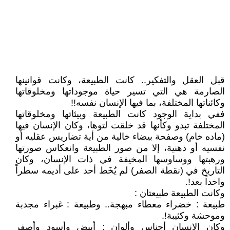
قبل العقل والتفكير.. كانت الطبيعة، وكانت قوانينها
الصارمة هي التي تسير حياة موجوداتها ومخلوقاتها
وكائناتها المختلفة، بما فيها الإنسان نفسه!!
ففي بداية الوجود كانت الطبيعة وبيئاتها ومخلوقاتها
المختلفة تبدو وكأنها قد خلقت لتوها، وكان الإنسان فيها
(ماده خام) وصفحة بيضاء خالية من أية تضاريس عقليه أو
نفسيه أو ذهنية، إلا من صور الطبيعة وانعكاس صورتها
ورهبتها ووساوسها المخيفة في ذات الإنسان، وكان
التاريخ في (نقطة الصفر) لم يُخَط أحد على أديمه سطراً
واحداً بعد!.
وكانت الطبيعة طبيعتان :
طبيعة : خضراء معطاء مبهجة.. وطبيعة : غبراء مجدبة
وموحشة وكئيبة!.
وكان الإنسان أجناس وألوان : أبيض وأسود وأصفر