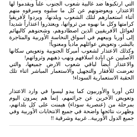
التي ارتكبوها ضد غالبية شعوب الجنوب علناً ويقدموا لها
الاعتذار، ويعوضونهم عن كل ما سلبوه وسرقوه منهم
أثناء استعمارهم لتلك الشعوب وبلدنها، ويردوا لأفريقيا
كرامتها وكل ما نهبوه من ثرواتها، ويعتذروا اعتذاراً شديداً
لعوائل الأفريقيين الذين اصطادوهم، وشحنوهم كالبهائم
إلى أوربا وبيعهم في اسواق النخاسة الأوربية والمتاجرة
بالبشر، وتعويض عوائلهم مادياً ومعنوياً!
وكذلك الاعتذار لشعوب أميركا الجنوبية وتعويص سكانها
الأصليين عن ابادة اسلافهم ونهب ذهبهم وثرواتهم!
والاعتذار أيضاً لباقي شعوب الارض جميعها، والتي
تعرضت للأفقار والتجهيل والاستعمار المباشر اثناء تلك
الحقبة الاستعمارية السوداء!
لكن أوربا والأوربيون كما يبدو ليسوا في وارد الاعتذار
وتعويض الآخرين عن جرائمهم، إنما هم يمرون اليوم
بمرحلة من (عنصرية سوداء) هيمنت على كل بلدانهم،
وظهرت نتائجها واضحة في جميع الانتخابات الأوربية وفي
جميع الدول الأوربية.. غربية وشرقية !!