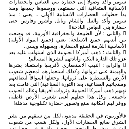
سومر وأكد وصولاً إلى حضارة بني العباس والحضارات
الإنسانية المتعاقبة التي سبقتهم، ووظفوها جميعها ومنذ
بدأ خطوات الحضارات الانسانية الأولى .. يعني : منذ
سومر وأكد والنيل والشام وبابل وأشور وفارس حتى
حضارة بني العباس الباذخة!!
 والثاني : لأن الطبيعة والجغرافية الأوربية، قد وضعت
بين أيديهم جميع الاسلحة: يعني (جميع المواد الأولية)
الأساسية اللازمة لصنع الحضارة، وبسهوله ويسر..
 والثالث : ذهب أميركا الجنوبية الذي استولت عليه بعد
غزو تلك القارة البكر، وابادتهم لبشرها المسالم!
 والرابع : النهب الاستعماري لأفريقيا واستعباد بشرها
والهيمنة على ثرواتها، وكذلك استعمارهم لمعظم شعوب
الأرض والسيطرة على ثرواتها، وجعلها اسواقاً لبضائعهم
ومنتجاتهم الصناعية، بعد (الثورة الصناعية) التي قامت بعد
نهبهم ذهب أميركا الجنوبية وثروات أفريقيا وعالم الجنوب
بأجمعه.. وكل هذا جعلهم أغنى شعوب الأرض قاطبة،
ووفر لهم امكانية صنع وتطوير حضارة تكنلوجية مذهلة!
فالأوربيون في الحقيقة مدينون لكل من سبقهم من بشر
الشرق صانع الحضارات الأول، ولكل شعب من شعوب
الشرق وبشرها المتحضر، حصة وافرة في حضارتهم