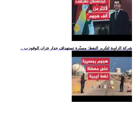
.. شركة الزاوية لتكرير النفط: مسيّرة تستهداف جدار خزان الوقود ب