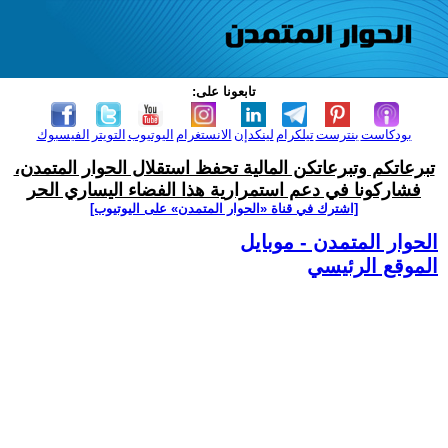
تابعونا على:
بودكاست
بنترست
تيلكرام
لينكدإن
الانستغرام
اليوتيوب
التويتر
الفيسبوك
تبرعاتكم وتبرعاتكن المالية تحفظ استقلال الحوار المتمدن،
فشاركونا في دعم استمرارية هذا الفضاء اليساري الحر
[اشترك في قناة ‫«الحوار المتمدن» على اليوتيوب]
الحوار المتمدن - موبايل
الموقع الرئيسي