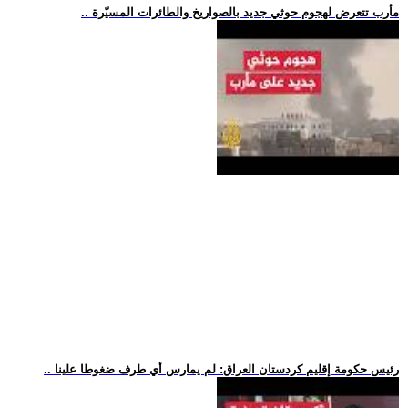
.. مأرب تتعرض لهجوم حوثي جديد بالصواريخ والطائرات المسيّرة
.. رئيس حكومة إقليم كردستان العراق: لم يمارس أي طرف ضغوطا علينا