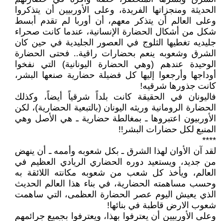
الحديثة ومنجزاتها الفريدة، وعلى الأوربيين أن يتذكروا
وعلى العالم أن يتذكر معهم، أن أوربا لم تقدم أبسط
شكل من أشكال الحضارة الإنسانية، عندما كانت صحراء
جليديه تغطيها الثلوج في العصور الجليدية في حين كان
الشرق وشعوبه ينعم بحضارات راقية.. فحتى الحضارة
الوحيدة عندهم (وهي الحضارة اليونانية) التي نفخوا
أوداجها وأرجعوا إليها كل فضيلة حضارية صنعها البشر،
كانت جذورها شرقيه!
فاليونان في الحقيقة كانت بلداً شرقياً أيضاً، وكذلك
الحضارة الرومانية وريثه اليونان (بالتبعية الحضارية)، لكن
الأوربيون اعتبروها ـ بمغالطة حضارية ـ هي الأصل وهي
المنبع لكل حضارات البشر!!
****
لقد آن الأوان لهذا الشرق ـ بكل شعوبه وأممه ـ أن ينهض
من جديد، ويستعيد دوره الحضاري الريادي العظيم في
العالم، ويأخذ كل شعب من شعوبه مكانته اللائقة به
وحسب مساهمته الحضارية، في بناء هذا العالم الحديث
الذي يعيش اليوم عصر الحضارة العظمى، التي ساهمت
شعوب الارض قاطبة في بنائها!
وعلى الأوربيين أن يعترفوا بهذا، ويعترفوا بجميع جرائمهم