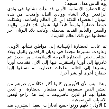
يوم الناس هذا .. سنجد :
أن الحضارة الإنسانية الأولى قد بدأت نشأتها في وادي
الرافدين وبلاد الشام ووادي النيل، وامتدت من هذه
الوديان الخضراء الثلاثة إلى كل العالم واضاءته، وشكلت
حوضاً حضارياً واسعاً تابعاً لها، شمل بلاد فارس والهند
والصين والعالم القديم بمجمله، وكانت بلاد اليونان آخر
محطاتها من ذلك العالم القديم!.
ثم عادت الحضارة الإنسانية إلى مواطن نشأتها الأولى،
وعاودت مسيرها مجدداً في وديان الرافدين والنيل وبلاد
الشام ـ نعني الحضارة العربية الإسلامية ـ من جديد، ثم
غادرتها إلى أوربا واستقرت فيها إلى الآن، فقدمت أوربا
وبشرها إلى العالم إبداعات حضارية لم تسبقها إليها
حضارة أخرى أو بشر آخر!.
وهذا ليس لأن الأوربيين كانوا أكثر ذكاءً من غيرهم من
البشر الذين سبقوهم في مضمار الحضارة، أو الذين
لحقوا بهم أو الذين عاصروهم .. إنما هذا راجع لبعض
الاسباب الموضوعية :
 الأول : لأنهم ورثوا جميع انجازات العقل البشري، منذ