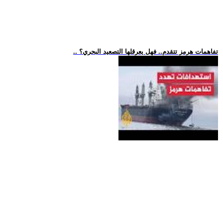
.. تفاهمات هرمز تتقدم.. فهل يعرقلها التصعيد البحري؟