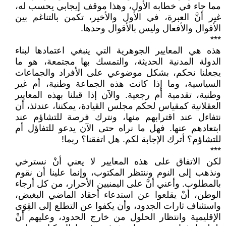
مما جاء في خطابه الأول، وهذا موقف إيجابي يحسب له،
غير أنَّ العبرة، في الأول والأخير، تكمن بالتناغم بين
الأقوال والأفعال وليس بالأقوال وحدها.
***
هذه هي المعايير الجوهرية التي ينبغي اعتمادها لبناء
الدولة المدنية الحديثة، والتمسك بها مجتمعة، هو ما
يجعلنا نحكم، بشكل موضوعي على الأفراد والجماعات
السياسية، وما إذا كانت هذه الجماعة وطنية، أم غير
وطنية، تقدمية أم رجعية. والآن إذا قبلنا بهذه المعايير
العقلانية كمقياس لحكم مجلس القيادة، يمكننا، عندئذ، أن
نتفاءل عند اقترابهم منها، ونترك فرصة للتشاؤم عند
ابتعادهم عنها. فهل ما نراه حتى الآن يدعو للتفاؤل أم
للتشاؤم؟ أترك الإجابة لكم. هل اتفقنا؟ ربما!
***
لكن الاتفاق على هذه المعايير لا يعني أنْ نسترخي
ونذهب إلى النوم وننتظر المكتوب، وإنما علينا أن نقوم
بالمطلوب. وأعني أنَّ على اليمنيين الأحرار، من كل أرجاء
الوطن، أنْ يقلعوا عن استدعاء أحقاد الماضي البغيض،
واستئناف ثارات الجدود، وأن يكفوا عن التطلع إلى القِوَى
الإقليمية وانتظار الحلول من خارج الحدود، وعليهم أنْ