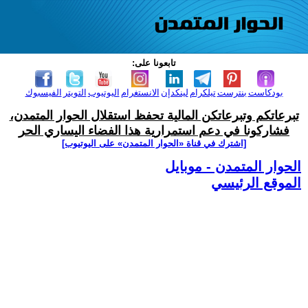
تابعونا على:
بودكاست
بنترست
تيلكرام
لينكدإن
الانستغرام
اليوتيوب
التويتر
الفيسبوك
تبرعاتكم وتبرعاتكن المالية تحفظ استقلال الحوار المتمدن،
فشاركونا في دعم استمرارية هذا الفضاء اليساري الحر
[اشترك في قناة ‫«الحوار المتمدن» على اليوتيوب]
الحوار المتمدن - موبايل
الموقع الرئيسي