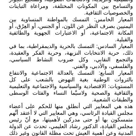
والتسامح بين المكوناتِ المختلفة، ومراعاة التباينات
والخصوصيات الثقافية.
المعيار الخامس: التمسك بالمواطنة المتساوية بين
اليمنيين بصرف النظر عن اللون، أو الجنس، أو العِرْق، أو
المكانة الاجتماعية، أو الاعتبارات الجهوية والطائفية
والقبلية.
المعيار السادس: التمسك بالحرية والديمقراطية، بما في
ذلك، حرية الانتخابات النزيهة، وحرية الفكر والعقيدة،
والتجمع النقابي، وكل ضروب النشاط السياسي،
والفلسفي، والأدبي، والفني.
المعيار السابع: التمسك بالعدالة الاجتماعية والانتفاع
بالثروات الوطنية بغية النهوض بالشعب على كل
المستويات: الاقتصادية والسياسية والاجتماعية والتعليمية
والثقافية والصحية ولاسيَّما النساء والفئات الوسطى
والطبقات الشعبية.
هذه هي المعايير التي أنطلق منها للحكم على أعضاء
مجلس القيادة الرئاسي، وهي المعايير التي لا أعتقد أنَّهم
متمسكون بها أو حتى مدركين لأهميتها، مع أنّ رئيس
مجلس القيادة، الدكتور رشاد العليمي، تحدث عن الدولة
المدنية وعن أهمية العيش تحت مظلة القانون وغير ذلك