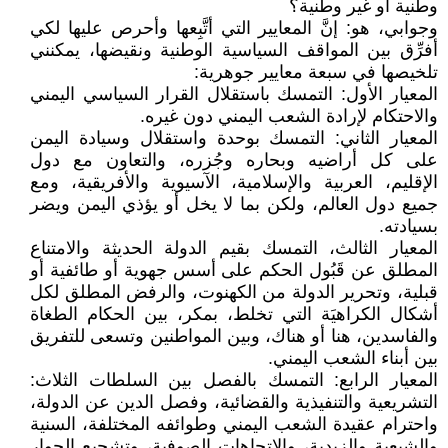
وطنية أو غير وطنية؟
وجوابي، هو: إنَّ المعايير التي أتَّبِعها وأحرص عليها لكي
أفرِّق بين المواقف السياسية الوطنية ونقيضها، يمكنني
تلخيصها في سبعة معايير جوهرية:
المعيار الأول: التمسك باستقلال القرار السياسي اليمني
والاحتكام لإرادة الشعب اليمني دون غيره.
المعيار الثاني: التمسك بوحدة واستقلال وسيادة اليمن
على كل أراضيه وبحاره وجُزره، والتعاون مع دول
الإقليم، العربية والإسلامية، الآسيوية والأفريقية، ومع
جميع دول العالم، ولكن بما لا يخل أو يؤذي اليمن ويضر
بسيادته.
المعيار الثالث، التمسك بقيم الدولة الحديثة والامتناع
المطلق عن قَبُول الحكم على أسس جهوية أو طائفية أو
قبلية، وتحرير الدولة من الكهنوت، والرفض المطلق لكل
أشكال الكراهيَة التي تخلط، بمكر، بين الحكام الطغاة
والفاسدين، هنا أو هناك، وبين المواطنين وتسعى للتفريق
بين أبناء الشعب اليمني.
المعيار الرابع: التمسك بالفصل بين السلطات الثلاث:
التشريعية والتنفيذية والقضائية، وفصل الدين عن الدولة،
واحترام عقيدة الشعب اليمني وطوائفه المختلفة، السنية
والشيعية والزيدية، والاتجاهات الصوفية، وتشجيع الحِوار