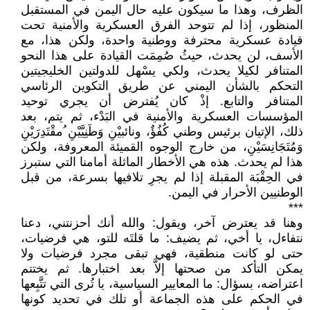
الظرف، وهذا ما سيكون عليه حال اليمن في المستقبل
المنظور، إذا لم تتوحد الفرق العسكرية والأمنية تحت
قيادة عسكرية محترفة ووطنية واحدة، ولكن هذا، مع
الأسف، لن يحدث، حيثُ صُمِمَت القيادة على هذا النحو
المتنافر لكيلا يحدث، ولكي يسْهل للدولتين الخليجيتين
التحكم بالشأن اليمني عن طريق التكوين الرئاسي
المتنافر والتابع. إذْ كان يُفترض أن يجري توحيد
المؤسسات العسكرية والأمنية في البَدْء، ثم يتم، بعد
ذلك، الإتيان برئيس وطني كُفُؤٌ، ونائبيْنِ وَطَنِيَّيْنِ ُمقْتَدِرَيْنِ
وَمُتَجَانِسَيْنِ، من خارج الوجوه القميئة المعروفة، ولكن
هذا لم يحدث. هذه هي الأخطار الماثلة أمامنا التي ستبرز
في الحِقْبَة المقبلة إذا لم يجرِ تلافيها بسرعة، من قبل
الوطنيين الأحرار في اليمن.
***
وهنا قد يعترض آخر، ويقول: والله أنك أحزنتني، دعنا
نتفاءل، يا أخي، ثم يضيف: ما قلتَه للتو، هي فرضيات،
حتى لو كانت منطقية، فهي تبقى مجرد فرضيات ولا
يمكن التأكد من صحتها إلاَّ بعد اختبارها. ثم يختتم
اعتراضه، بسؤال: ما المعايير السياسية، يا تُرى التي تتَّبِعها
في الحكم على هذه الجماعة أو تلك في تحديد كونها