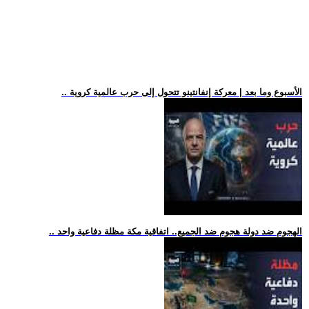
.. الأسبوع وما بعد | معركة إنفانتينو تتحول إلى حرب عالمية كروية
.. الهجوم ضد دولة هجوم ضد الجميع.. اتفاقية مكة مظلة دفاعية واحد