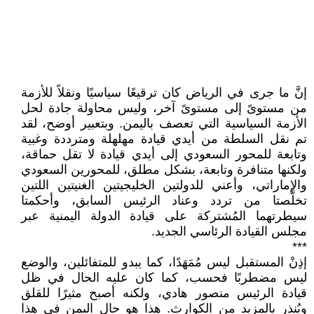
إنَّ ما جرى في الرياض كان ترقيعًا سياسيًا ونقلاً للأزمة
من مستوىً إلى مستوىً آخر، وليس محاولة جادة لحل
الأزمة السياسية التي تعصف باليمن. وبتعبير أوضح، لقد
تم نقل السلطة من أيدي قيادة مهلهلة ومترددة وغبية
وتابعة للمحور السعودي إلى أيدي قيادة لا تقل حماقة،
ولكنها متنافرة وتابعة، بشكل مطلق، للمحورين السعودي
والإماراتي، وأعني للدولتين الخليجيتين الغنيتين اللتين
تخلَّصتا من تردد وعناد الرئيس السابق، وأحكمتا
سيطرتهما المُشتركة على قيادة الدولة اليمنية عبر
مجلس القيادة الرئاسي الجديد.
***
إذِنْ المستقبل ليس مُمَهَدًا، كما يبدو للمتفائلين، والوضع
ليس مضطربًا فحسب، كما كان عليه الحال في ظل
قيادة الرئيس منصور هادي، ولكنه أصبح مثيرًا للقلق
ويُنذر بالمزيد من الكوارث. هذا هو حال اليمن في هذا