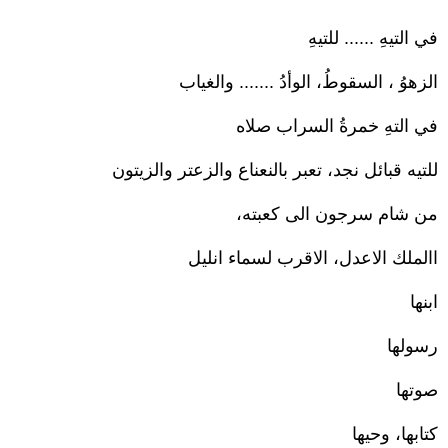
في التيهِ ...... للتيهِ
الزهوُ ، السقوطُ، الوأدُ ....... والغياب
في التهِ خمرةُ السراب صلاه
للتيه قبائل نجد، تعبر بالنعناع والزعتر والزيتون
من شام سرجون الى كعبته،
االملك الاعدل، الاقرب لسماء انليل
ابنها
رسولها
صوتها
كتابها، وحيها