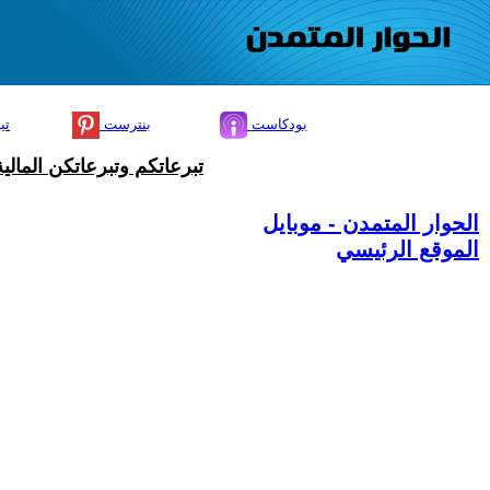
بودكاست
بنترست
تي
تبرعاتكم وتبرعاتكن المال
الحوار المتمدن - موبايل
الموقع الرئيسي