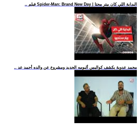
.. فيلم Spider-Man: Brand New Day | البداية اللي كان بيتر محتا
.. محمد عدوية يكشف كواليس ألبومه الجديد ومشروع عن والده أحمد عد