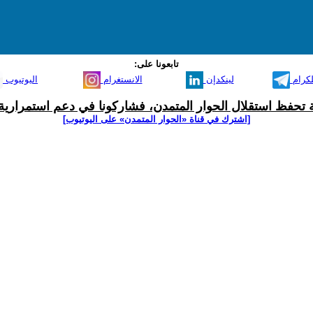
تابعونا على:
لكرام
لينكدإن
الانستغرام
اليوتيوب
ية تحفظ استقلال الحوار المتمدن، فشاركونا في دعم استمرارية 
[اشترك في قناة ‫«الحوار المتمدن» على اليوتيوب]