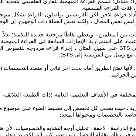
ثراء متبادل: تسمح القراءة المنهجية للقارئ الفلسفي بتحديد 
فئات القراءة الفلسفية.
 قراءة للآخر. لكن الفرنسيين يواصلون القراءة بشكل منهجي ؛
ليس نفس المجال ، ولكنه نفس العملة ذات الوجهين. إن الوضع
 بين المعلمين ، ويعطي نقاطًا مرجعية جديدة للتلاميذ: بدلاً م
اعتماد على استمرارية الإنجازات السابقة في القراءة المنهجي
التعليمية للقراءة الفلسفية. يمكنه في المحطة الأدبية ، أو في BTS على سبيل المثال
 لأنها تفتح الطريق أمام بحث آخر ثنائي أو متعدد التخصصات (ع
ن الجراثيم.
فة في الأهداف التعليمية العامة (ذات الطبيعة العلائقية 
ركزية ، حيث يسعى كل تخصص إلى تسليط الضوء على موضوع 
ب خاصة بالتخصصات ومحتواها المحدد .
وضوع الدراسة ، لاحقة ، تحليل أوجه التشابه والخصوصيات. لأن ه
ولودة في نظام وقابلة للتحويل دون تغيير كبير إلى الآخرين (على