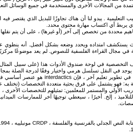
ة من المجالات الأخرى والمستخدمة في جميع الوسائل التعليمية
تعليمية . يبدو لنا أن هناك تجاوزًا للبديل الذي يقتصر فيه ا
الذي يربط أي اكتساب مهارة محتوى محدد.
هيم محددة من تخصص إلى آخر (أو غيرها) ، على أن يتم نقلها 
ث يستكشف امتداده ويحدد وضعه بشكل أفضل. أنه ينطوي على مف
 في مجال القراءة الفلسفية للنصوص. لم يعد موضوعًا مركزيًا ل
 التخصصية في لوحة صندوق الأدوات هذا (على سبيل المثال ،
ة). يوجد في النقل تسلسل هرمي واختيار وفقًا لدرجة الصلة بمجا
إذا اعتبرنا أن التعليم التأديبي يساهم من خلال
به: فهو يشتمل على فرق بحثية متعددة التخصصات (تختلف عن ت
دريب الأولي والمستمر للمعلمين: تمثيلهم للتخصصات الأخرى 
لتلاميذ ، إلخ. أخيرًا ، سيعطي توجيهًا آخر للممارسات الميدا
خصصات.
لي بالفرنسية والفلسفة ، CRDP مونبلييه ، 1994 ،