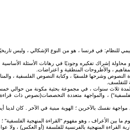
ظيمي للنظام: في فرنسا ، هو من النوع الإشكالي ، وليس تاريخي
محاولة إشراك تفكيره وجوديًا في رهانات الأسئلة الأساسية 
المفاهيم ، والأطروحات المنطقية و اعتراضات.
النصوص وشرحها فلسفيًا ، وكتابة النصوص الفلسفية ، والمنا
ة للتفلسف.
نا لمدة ثلاث سنوات ، في مجموعة بحثية مكونة من حوالي خم
ءة الفلسفية") ، والمواجهة متعددة التخصصات(نصوص ذات قر
اجهة نفسك بالآخرين ؛ الهوية مبنية في الآخر . كان لدينا أي
مفهوم ما بين الأعراف ، وهو مفهوم "القراءة المنهجية الفلسفية"
اربة القراءة المنهجية بالفرنسية للفلسفة (أو العكس) ، ولا عو