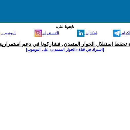
تابعونا على:
لكرام
لينكدإن
الانستغرام
اليوتيوب
ية تحفظ استقلال الحوار المتمدن، فشاركونا في دعم استمرارية 
[اشترك في قناة ‫«الحوار المتمدن» على اليوتيوب]