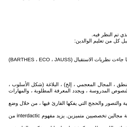
ذي تم النظر فيه.
ل كل من تعليم الوالدين:
- مقاربة نفسية لغوية لفعل القراءة ، مثل بناء المعنى بناءً على الفرضيات الأولية التي يسعى القارئ إلى التحقق منها. ومن هنا جاءت نظريات الاستقبال (BARTHES ، ECO ، JAUSS)
نطق ، المجال المعجمي ، إلخ) ، البلاغة (شكل الأسلوب ،
نوع النصوص المدروسة ، ويجدد المعرفة المطلوبة ، والمهارات
ية والتصور والحجج التي يفكها القارئ فيها ، من خلال وضع
إنه مفهوم ما بين الجراثيم ، لأنه هجين ، ناتج بشكل مشترك عن التعليمين. يمنحها هذا التحديد التعليمي المفرط ثراء مساهمة مجالين تخصصيين متميزين. يزيد مفهوم interdactic من