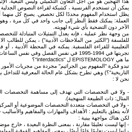
هذا التهجين هو من أجل التعاون التكميلي وليس التبعية. الإ
يمكن أن تستخدم الفرنسية ، كشبكة لقراءة النصوص الجدلية ، 
يظل استخدام المفهوم محددًا لكل تخصص. يصبح كل منهما أداة
العملة: يمكنك فقط النظر إلى جانب واحد في كل مرة ، وهو 
الآخر دون التضحية بأي شيء لهويته.
من وجهة نظر عملية ، فإنه يعدل التمثيلات المتبادلة للتخصصات
للفلسفة ("الكثير من الملاحظات الأدبية") ، يمكن للطالب ال
تجربتها في 1994-1995 في نفس الفصل وفي نفس الساعات مع زميل من الفرنسية إلى BTS).
ما هي EPISTEMOLOGY ل "interdactics"؟
تبدو فكرة "المفهوم بين الجراثيم" مجردة من مجريات الأمور ،
التاريخية"؟) وهي تطرح بشكل عام الحالة المعرفية للتداخل بي
نحن لا :
- ولا في التخصصات التي تهدف إلى مساهمة التخصصات المختل
المثال: ذات الطبيعة المنهجية).
- ولا في التخصصات متعددة التخصصات الموضوعية أو الم
لأنه يتعلق بالتعليم : الأهداف والمهارات والمفاهيم والأسالي
لكن هناك مواجهة بينية :
- إنها ليست تعليمًا مقارنة ، بمعنى النظرة البعيدة ، خارج م
- إنها ليست تعليمًا عامًا أيضًا ، بمعنى المفاهيم الفوقية الم