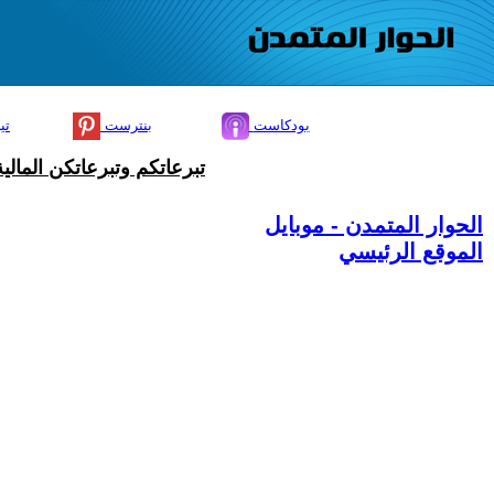
بودكاست
بنترست
تي
تبرعاتكم وتبرعاتكن المال
الحوار المتمدن - موبايل
الموقع الرئيسي