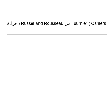
للحصول على رسوم توضيحية للقراءة المنهجية الفلسفية ، انظر نصوص Epicure و Pascal و Tournier ( Cahiers Pédagogiques n ° 329، p) من Russel and Rousseau ( قراءة