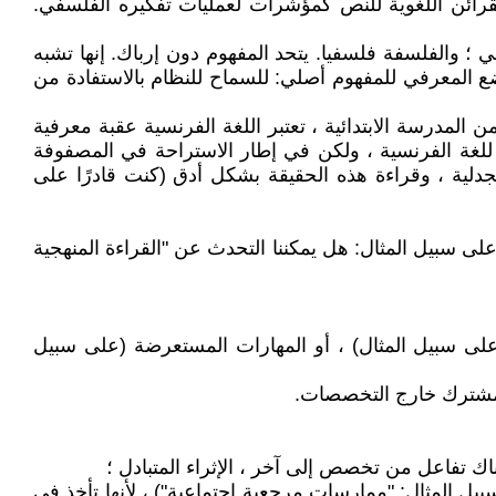
القرائن اللغوية للنص كمؤشرات لعمليات تفكيره الفلسفي.
 والفلسفة فلسفيا. يتحد المفهوم دون إرباك. إنها تشبه
 المعرفي للمفهوم أصلي: للسماح للنظام بالاستفادة من
ن المدرسة الابتدائية ، تعتبر اللغة الفرنسية عقبة معرفية
ة للغة الفرنسية ، ولكن في إطار الاستراحة في المصفوفة
 ، إجراء قراءة مزدوجة للنصوص الجدلية ، وقراءة هذه الحقيقة بشكل أدق (كنت قادرًا على
لى سبيل المثال: هل يمكننا التحدث عن "القراءة المنهجية
على سبيل المثال) ، أو المهارات المستعرضة (على سبيل
مشترك خارج التخصصات.
ناك تفاعل من تخصص إلى آخر ، الإثراء المتبادل ؛
 سبيل المثال: "ممارسات مرجعية اجتماعية") ، لأنها تأخذ في