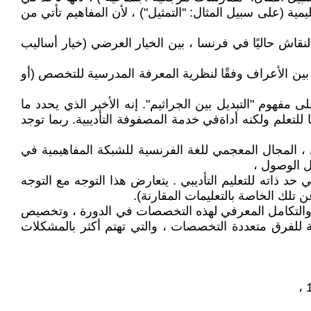
 (على سبيل المثال: "التمثيل") ، لأن المفاهيم تأتي من
لنقاش حاليًا في فرنسا ، بين الخيار العرضي (خيار أساليب
بين الأعراف وفقًا لنظرية المعرفة المدرسية للتخصص (أو
هوم "التبديل بين الجراثيم". إنه الأخير الذي يحدد ما
لتعلم ولكنه أداةفي خدمة المصفوفة التأديبية. ربما توجد
 المجال المعجمي للغة الفرنسية للشبكة المفاهيمية في
ل الوصول ،
 بعض مفاهيمه في تطوير تعليم آخر ، فإن interdactics هو عنصر أساسي في حد ذاته للتعليم التأديبي . يتعارض هذا التوجه مع التوجه
لك الخاصة بالتعليمات المقارنة).
، والتكامل المعرفي لهذه التخصصات في الدورة ، وتخصيص
نية للفرق متعددة التخصصات ، والتي تهتم أكثر بالمشكلات