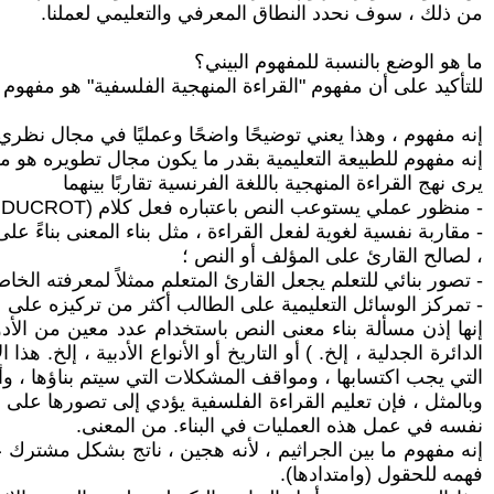
من ذلك ، سوف نحدد النطاق المعرفي والتعليمي لعملنا.
ما هو الوضع بالنسبة للمفهوم البيني؟
للتأكيد على أن مفهوم "القراءة المنهجية الفلسفية" هو مفهوم 
إنه مفهوم ، وهذا يعني توضيحًا واضحًا وعمليًا في مجال نظري
إنه مفهوم للطبيعة التعليمية بقدر ما يكون مجال تطويره هو 
يرى نهج القراءة المنهجية باللغة الفرنسية تقاربًا بينهما
- منظور عملي يستوعب النص باعتباره فعل كلام (AUSTIN ، DUCROT) يؤدي إلى رد فعل المتلقي ؛
، لصالح القارئ على المؤلف أو النص ؛
- تصور بنائي للتعلم يجعل القارئ المتعلم ممثلاً لمعرفته الخاص
- تمركز الوسائل التعليمية على الطالب أكثر من تركيزه على ع
إنها إذن مسألة بناء معنى النص باستخدام عدد معين من الأد
الدائرة الجدلية ، إلخ. ) أو التاريخ أو الأنواع الأدبية ، إلخ
التي يجب اكتسابها ، ومواقف المشكلات التي سيتم بناؤها ، وأش
وبالمثل ، فإن تعليم القراءة الفلسفية يؤدي إلى تصورها على 
نفسه في عمل هذه العمليات في البناء. من المعنى.
فهمه للحقول (وامتدادها).