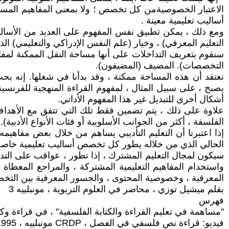
الاعتبار الخصوصيةمن كل تخصص ؛ ولا بمعنى المفاهيم المستمد
أساليب تعليمية معينة .
ومع ذلك ، يمكن تطبيق نفس المفهوم على العديد من الأساليب ال
التعليم المعرفي) ، وخيار (علم النفس الإدراكي والتعليمي) 
سنقوم بتعريف التداخلات على أنها مساحة النقل الممكنة لمفا
التخصصات). المضيف (المضيفون).
نعتقد أن هذه المساحة ممكنة ، وقد بدأنا في شغلها. إنه بح
يصبح ، على سبيل المثال ، لمفهوم القراءة المنهجية للفرنسية
أشكال أخرى للتبديل غير هذا المفهوم الأداتي.
علاوة على ذلك ، يتم تضمين فقط تلك التي تتفق مع الأهداف
الفلسفة ، أكثر من الجوانب الأسلوبية أو فئات الأنواع الأدبي
الحالي الذي من خلاله يطور كل تخصص أساليب تعليمية خاصة 
سيكون لمجال التعليم المشترك ، إذا تطور ، عواقب على الت
واستخدام المفاهيم التعليمية المشتركة ، والمراجع المعطاة ل
المعرفية ، وخصوصية المحتوى ، والجسور المعرفية بين الت
بقلم ميشيل توزي ، محاضر في العلوم التربوية ، مونبلييه 3
فهرس
"مساهمة في تعليم القراءة والكتابة الفلسفية" ، في قراءة وكتابة النص الجد
فيديو: قراءة نص فلسفي في الفصل ، CRDP مونبلييه ، 1995.