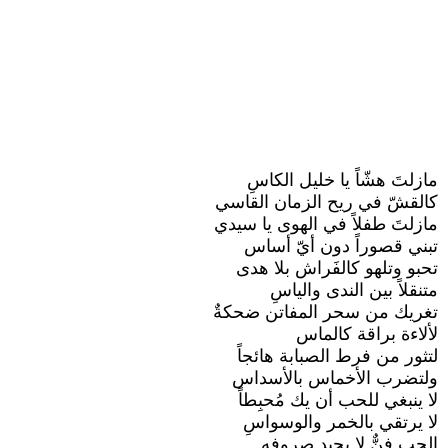
مازلتَ هشّاً يا خليل الكاسِ
كالقشّ في ريح الزمان القاسي
مازلتَ طفلاً في الهوى يا سيدي
تبني قصوراً دون أيّ أساس
تحبو وتلهو كالفَراش بلا هدى
متنقلاً بين الندى والياسِ
تغريك من سحر المفاتن ضحكةٌ
لألاءة براقة كالماس
لتثور من فرط الصبابة هائجاً
ولتضرب الأخماس بالأسداس
لا ينبغي للحب أن يك مُحبِطاً
لا يرتقي بالخمر والوسواسِ
الحب فنٌّ لا يجيد صروفه