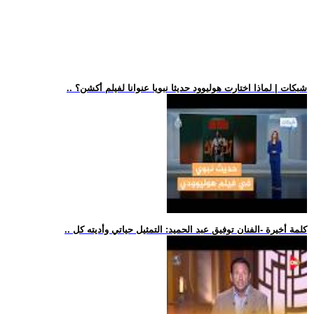
.. شبكات | لماذا اختارت هوليوود حديثا نبويا عنوانا لفيلم أكشن؟
.. كلمة أخيرة -الفنان توفيق عبد الحميد: التمثيل حياتي وأديته كل