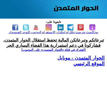
تابعونا على:
بودكاست
بنترست
تيلكرام
لينكدإن
الانستغرام
اليوتيوب
التويتر
الفيسبوك
تبرعاتكم وتبرعاتكن المالية تحفظ استقلال الحوار المتمدن،
فشاركونا في دعم استمرارية هذا الفضاء اليساري الحر
[اشترك في قناة ‫«الحوار المتمدن» على اليوتيوب]
الحوار المتمدن - موبايل
الموقع الرئيسي