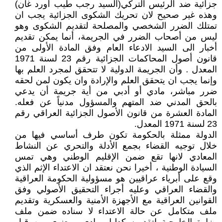
جزائية ضد الرئيس التركي(السيد رجب طيب أورد غان)
وهذه غير صحيح لان تحريك الشكوى الجزائية يجب ان
تمتلك الضرر الشخصي والمصلحة لتقديم الشكوى وهو
ليس من أصحاب الضرر في الجريمة، أنما يمكن تقديم
أخبار الى السيد الادعاء العام وفق المادة الأولى من
قانون أصول المحاكمات الجزائية رقم 23 لسنة 1971
المعدل . وأن الجريمة الدولية لا تتحقق لمجرد العلم بها
وإنما يجب ان يتحقق العلم والإرادة وان يكون لمن لحقه
ضرر مباشر، مادي أو أدبي من أية جريمة أن يدعي
بالحق المدني ضد المتهم والمسؤول مدنياً عن فعله.
المادة العشرة من قانون الأصول الجزائية العراقي رقم
23 لسنة 1971 المعدل.
الدولة ممثلة بالحكومة تكون طرف أساسي فيها من
خلال توجيه القضاء بجمع الأدلة والتحري عن النشاط
المعادي لانها تقع ضمن الإقليم الوطني وهي تمس
السيادة الوطنية ، أخيرا نحن نعتقد ان الاعتداء الإثم الذي
وقع على أبرياء عراقيين هو مسؤولية الحكومة العراقية
والقضاء العراقي وعليه أجراء التحقيق الأصولي وفق
القوانين العراقية مع الأجهزة الأمنية والعسكرية وتقديم
ملف متكامل عن حالة الاعتداء لا سناده ضمن ملف