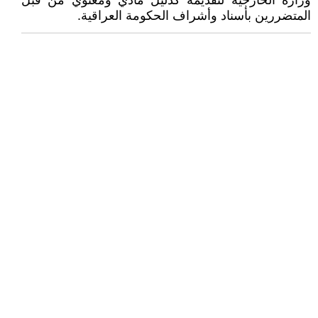
وزارة الخارجية لتقديمه كدليل مادي ومعنوي من قبل
المتضررين بأسناد وأشراف الحكومة العراقية.