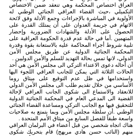
العراق اختصاص المحكمة وهي تنعقد ضمن الاختصاص
التكميلي ،حيث القضاء العراقي الجنائي الوطني له
الأولوية في المباشرة بالإجراءات وجمع الأدلة وفق لائحة
الاتهام في جريمة العدوان على أن يمتلك القدرة على
الحصول على الأدلة والشهادات الضرورية وإحضار
المتهمين .أما في حالة عدم قدرة الحكومة العراقية على
تلبية شروط أجراء المحاكمة عليه بالاستعانة بقوة وقدرة
المحكمة الجنائية الدولية عن طريق مجلس الأمن
الدولي، لانها تمس بحالة التهديد للسلم والأمن الدوليين .
أن أحاله دعوى الاعتداء التركي الى مجلس الأمن هي أحد
الحالات الثلاثة التي يمكن للجانب العراقي اللجوء اليها
واستخدامها في ظل عدم التوقيع على ميثاق روما
الأساسي من خلال تقديم طلب الى مجلس الأمن الدولي
للانعقاد والاستماع الى شكوى الجانب العراقي لإحالة
القضية الى المدعي العام في المحكمة الجنائية الدولية
للتحقيق فيها مع الجانب التركي ومساعدة القضاء الجنائي
الوطني .أن سلطة مجلس الأمن وبما يتمتع به صلاحيات
واسعة طبقاً للفصل السابع من ميثاق الأمم المتحدة .
هناك اتجاه شخصي من قبل أعضاء في البرلمان العراقي
منهم (النائب حسن هادي مريهج) قام بتحريك شكوى