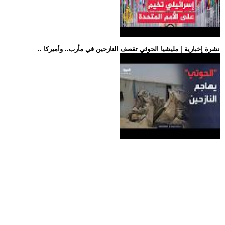
.. نشرة إخبارية | مليشيا الحوثي تقصف النازحين في مأرب.. وأميركا