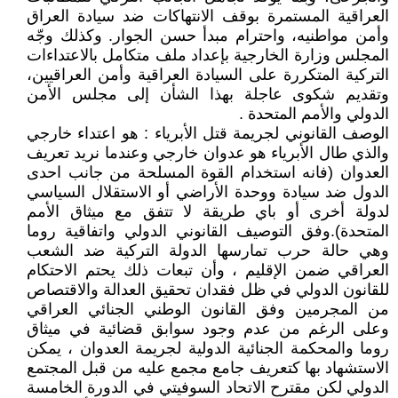
العراقية المستمرة بوقف الانتهاكات ضد سيادة العراق
وأمن مواطنيه، واحترام مبدأ حسن الجوار. وكذلك وجّه
المجلس وزارة الخارجية بإعداد ملف متكامل بالاعتداءات
التركية المتكررة على السيادة العراقية وأمن العراقيين،
وتقديم شكوى عاجلة بهذا الشأن إلى مجلس الأمن
الدولي والأمم المتحدة .
الوصف القانوني لجريمة قتل الأبرياء : هو اعتداء خارجي
والذي طال الأبرياء هو عدوان خارجي وعندما نريد تعريف
العدوان (فانه استخدام القوة المسلحة من جانب احدى
الدول ضد سيادة ووحدة الأراضي أو الاستقلال السياسي
لدولة أخرى أو باي طريقة لا تتفق مع ميثاق الأمم
المتحدة).وفق التوصيف القانوني الدولي واتفاقية روما
وهي حالة حرب تمارسها الدولة التركية ضد الشعب
العراقي ضمن الإقليم ، وأن تبعات ذلك يحتم الاحتكام
للقانون الدولي في ظل فقدان تحقيق العدالة والاقتصاص
من المجرمين وفق القانون الوطني الجنائي العراقي
وعلى الرغم من عدم وجود سوابق قضائية في ميثاق
روما والمحكمة الجنائية الدولية لجريمة العدوان ، يمكن
الاستشهاد بها كتعريف جامع مجمع عليه من قبل المجتمع
الدولي لكن مقترح الاتحاد السوفيتي في الدورة الخامسة