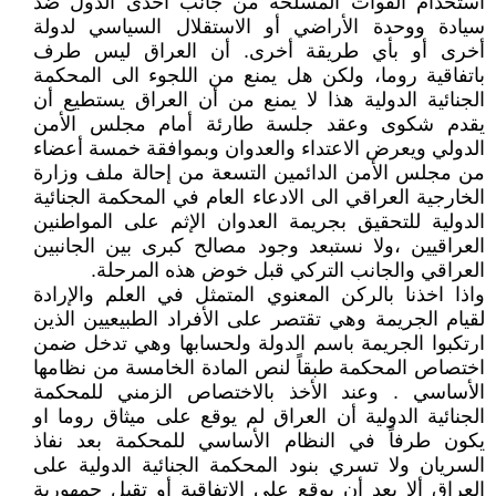
استخدام القوات المسلحة من جانب أحدى الدول ضد
سيادة ووحدة الأراضي أو الاستقلال السياسي لدولة
أخرى أو بأي طريقة أخرى. أن العراق ليس طرف
باتفاقية روما، ولكن هل يمنع من اللجوء الى المحكمة
الجنائية الدولية هذا لا يمنع من أن العراق يستطيع أن
يقدم شكوى وعقد جلسة طارئة أمام مجلس الأمن
الدولي ويعرض الاعتداء والعدوان وبموافقة خمسة أعضاء
من مجلس الأمن الدائمين التسعة من إحالة ملف وزارة
الخارجية العراقي الى الادعاء العام في المحكمة الجنائية
الدولية للتحقيق بجريمة العدوان الإثم على المواطنين
العراقيين ،ولا نستبعد وجود مصالح كبرى بين الجانبين
العراقي والجانب التركي قبل خوض هذه المرحلة.
واذا اخذنا بالركن المعنوي المتمثل في العلم والإرادة
لقيام الجريمة وهي تقتصر على الأفراد الطبيعيين الذين
ارتكبوا الجريمة باسم الدولة ولحسابها وهي تدخل ضمن
اختصاص المحكمة طبقاً لنص المادة الخامسة من نظامها
الأساسي . وعند الأخذ بالاختصاص الزمني للمحكمة
الجنائية الدولية أن العراق لم يوقع على ميثاق روما او
يكون طرفاً في النظام الأساسي للمحكمة بعد نفاذ
السريان ولا تسري بنود المحكمة الجنائية الدولية على
العراق ألا بعد أن يوقع على الاتفاقية أو تقبل جمهورية