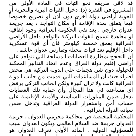
قد لاقى طريقه نحو الثبات في المادة الأولى من
المشروع في الفقرة (د). دخول القوات البرية والبحرية أو
الجوية أراضي دولة أخرى دون أذن أو تصريح خصوصاً
فيما يتعلق بمدة الإقامة أو مكان التواجد ، يعد جريمة
عدوان خارجي . بعد نفي الحكومة العراقية وجود اتفاقية
او معاهدة تسمح للقوات التركية بالتواجد داخل الأراضي
العراقية بعمق خمسة كيلومتر فأن أي قوة عسكرية
داخل الإقليم تعد قوات محتلة وتمارس عدوان غاشم .
أن التحجج بمطاردة العصابات المسلحة التي تتواجد على
أراضي إقليم دولة العراق وعدم اتخاذ التدابير الممكنة
للحيلولة دون شن هجمات على الدولة التركية هي محض
افتراء حيث أن المساعدات التي قدمت من جانب الدولة
العراقية كانت ولا تزال كبيرة ولكن الجانب التركي يرفض
اي مساعدة في هذا المجال وأن حماية تلك العصابات
تدخل ضمن المناورات السياسية والأمنية الإقليمية على
حساب أمن واستقرار الدولة العراقية وتدخل ضمن
سيادة الدولة العراقية .
المحكمة المختصة في محاكمة مجرمي العدوان ، جريمة
العدوان جريمة ضد السلام العالمي ويكون العدوان سبب
للمسؤولية الدولية . المادة الأولى تعرف العدوان هو