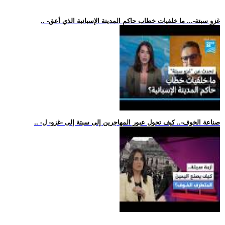
.. -غزو سبتة-... ما خلفيات خطاب حاكم المدينة الإسبانية الذي أعق
.. -صناعة الخوف-.. كيف تحول عبور المهاجرين إلى سبتة إلى -غزو- ل