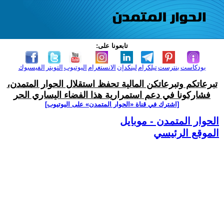
تابعونا على:
بودكاست
بنترست
تيلكرام
لينكدإن
الانستغرام
اليوتيوب
التويتر
الفيسبوك
تبرعاتكم وتبرعاتكن المالية تحفظ استقلال الحوار المتمدن،
فشاركونا في دعم استمرارية هذا الفضاء اليساري الحر
[اشترك في قناة ‫«الحوار المتمدن» على اليوتيوب]
الحوار المتمدن - موبايل
الموقع الرئيسي