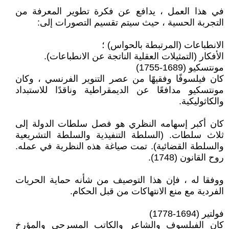
في هذا العمل ، يدافع عن فكرة تطوير المعرفة من
التجربة الحسية ، حيث سيتم تقسيم التصورات إلى:
الانطباعات (المرتبطة بالحواس) ؛
الأفكار (التمثيلات العقلية الناتجة عن الانطباعات).
مونتسكيو (1689-1755)
كان فيلسوفًا وفقيهًا من عصر التنوير الفرنسي ، وكان
مونتسكيو مدافعًا عن الديمقراطية وناقدًا للاستبداد
والكاثوليكية.
كان أكبر إسهامه النظري هو فصل سلطات الدولة إلى
ثلاث سلطات. (السلطة التنفيذية والسلطة التشريعية
والسلطة القضائية). تمت صياغة هذه النظرية في عمله.
روح القانون (1748).
ووفقا له ، فإن هذا التوصيف من شأنه حماية الحريات
الفردية مع منع الانتهاكات من قبل الحكام.
فولتير (1694-1778)
كان الفيلسوف والشاعر والكاتب المسرحي والمؤرخ