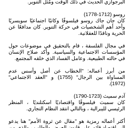
البرجوازي الحديث في ذلك الوقت ومُثُل التنوير.
روسو (1712-1778)
كان جان جاك روسو فيلسوفًا وكاتبًا اجتماعيًا سويسريًا
وأحد أهم الشخصيات في حركة التنوير. كان مدافعًا عن
الحرية وناقدًا للعقلانية.
في مجال الفلسفة ، قام بالتحقيق في موضوعات حول
المؤسسات الاجتماعية والسياسية. وأكد صلاح الإنسان
في حالته الطبيعية. وعامل الفساد الذي خلقه المجتمع.
من أبرز أعماله: "الخطاب عن أصل وأسس عدم
المساواة بين الرجال" (1755) و "العقد الاجتماعي"
(1972).
آدم سميث (1723-1790)
كان سميث فيلسوفًا واقتصاديًا اسكتلنديًا ، المنظر
الرئيسي لليبرالية ، وبالتالي انتقد النظام التجاري.
أكثر أعماله رمزية هو "مقال عن ثروة الأمم" هنا يدعو
إلى اقتصاد قائم على قانون العرض والطلب ، والذي من