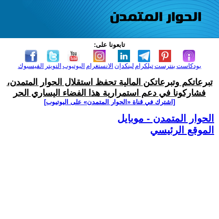
تابعونا على:
بودكاست
بنترست
تيلكرام
لينكدإن
الانستغرام
اليوتيوب
التويتر
الفيسبوك
تبرعاتكم وتبرعاتكن المالية تحفظ استقلال الحوار المتمدن،
فشاركونا في دعم استمرارية هذا الفضاء اليساري الحر
[اشترك في قناة ‫«الحوار المتمدن» على اليوتيوب]
الحوار المتمدن - موبايل
الموقع الرئيسي