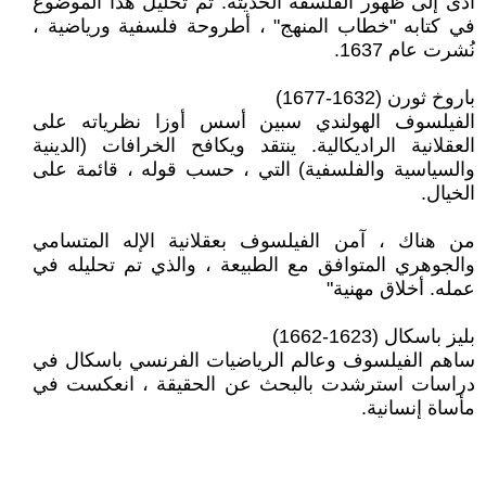
أدى إلى ظهور الفلسفة الحديثة. تم تحليل هذا الموضوع
في كتابه "خطاب المنهج" ، أطروحة فلسفية ورياضية ،
نُشرت عام 1637.
باروخ ثورن (1632-1677)
الفيلسوف الهولندي سبين أسس أوزا نظرياته على
العقلانية الراديكالية. ينتقد ويكافح الخرافات (الدينية
والسياسية والفلسفية) التي ، حسب قوله ، قائمة على
الخيال.
من هناك ، آمن الفيلسوف بعقلانية الإله المتسامي
والجوهري المتوافق مع الطبيعة ، والذي تم تحليله في
عمله. أخلاق مهنية"
بليز باسكال (1623-1662)
ساهم الفيلسوف وعالم الرياضيات الفرنسي باسكال في
دراسات استرشدت بالبحث عن الحقيقة ، انعكست في
مأساة إنسانية.