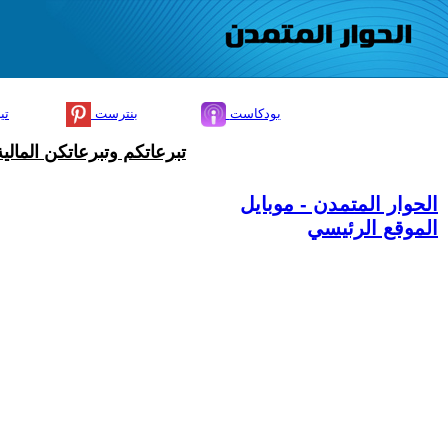
بودكاست
بنترست
تي
تبرعاتكم وتبرعاتكن المال
الحوار المتمدن - موبايل
الموقع الرئيسي