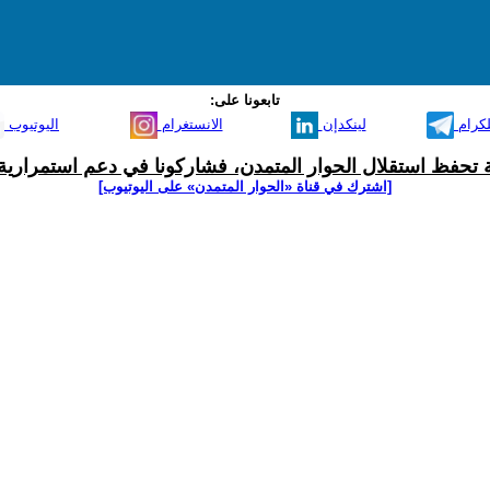
تابعونا على:
لكرام
لينكدإن
الانستغرام
اليوتيوب
ية تحفظ استقلال الحوار المتمدن، فشاركونا في دعم استمرارية 
[اشترك في قناة ‫«الحوار المتمدن» على اليوتيوب]