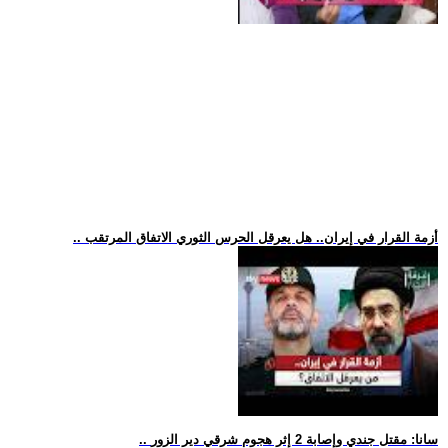
.. أزمة القرار في إيران.. هل يعرقل الحرس الثوري الاتفاق المرتقب
.. سانا: مقتل جندي وإصابة 2 إثر هجوم شرقي دير الزور